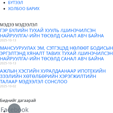
БҮТЭЭЛ
ХОЛБОО БАРИХ
МЭДЭЭ МЭДЭЭЛЭЛ
ГЭР БҮЛИЙН ТУХАЙ ХУУЛЬ /ШИНЭЧИЛСЭН
НАЙРУУЛГА/-ИЙН ТӨСӨЛД САНАЛ АВЧ БАЙНА
2025-10-13
МАНСУУРУУЛАХ ЭМ, СЭТГЭЦЭД НӨЛӨӨТ БОДИСЫН
ЭРГЭЛТЭНД ХЯНАЛТ ТАВИХ ТУХАЙ /ШИНЭЧИЛСЭН
НАЙРУУЛГА/-ИЙН ТӨСӨЛД САНАЛ АВЧ БАЙНА
2025-10-13
АЖЛЫН ХЭСГИЙН ХУРАЛДААНААР ИПОТЕКИЙН
ЗЭЭЛИЙН ХӨТӨЛБӨРИЙН ХЭРЭГЖИЛТИЙН
ТАЛААР МЭДЭЭЛЭЛ СОНСЛОО
2025-10-02
Биднийг дагаарай
Facebook