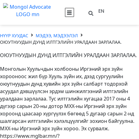
EN
НҮҮР ХУУДАС
МЭДЭЭ, МЭДЭЭЛЭЛ
ОЮУТНУУДЫН ДУНД ИЛТГЭЛИЙН УРАЛДААН ЗАРЛАЛАА.
ОЮУТНУУДЫН ДУНД ИЛТГЭЛИЙН УРАЛДААН ЗАРЛАЛАА.
Монголын Хуульчдын холбооны Иргэний эрх зүйн
хорооноос жил бүр Хууль зүйн их, дээд сургуулийн
оюутнуудын дунд хувийн эрх зүйн салбарт тодорхой
асуудал дэвшүүлсэн эрдэм шинжилгээний илтгэлийн
уралдаан зарлалаа. Тус илтгэлийн хугацаа 2017 оны 4
дүгээр сарын 20-ны дотор МХХ-ны Иргэний эрх зүйн
хороонд цаасаар хүргүүлэх бөгөөд 5 дугаар сарын 2-нд
шалгарсан илтгэлийн хэлэлцүүлгийг зохион байгуулна.
МХХ-ны Иргэний эрх зүйн хороо. Эх сурвалж.
https://www.mglbar.mn/?