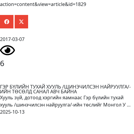
action=content&view=article&id=1829
2017-03-07
6
ГЭР БҮЛИЙН ТУХАЙ ХУУЛЬ /ШИНЭЧИЛСЭН НАЙРУУЛГА/-
ИЙН ТӨСӨЛД САНАЛ АВЧ БАЙНА
Хууль зүй, дотоод хэргийн яамнаас Гэр бүлийн тухай
хууль /шинэчилсэн найруулга/-ийн төслийг Монгол У …
2025-10-13