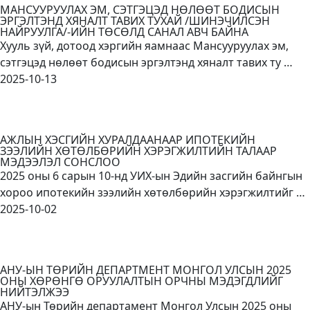
МАНСУУРУУЛАХ ЭМ, СЭТГЭЦЭД НӨЛӨӨТ БОДИСЫН
ЭРГЭЛТЭНД ХЯНАЛТ ТАВИХ ТУХАЙ /ШИНЭЧИЛСЭН
НАЙРУУЛГА/-ИЙН ТӨСӨЛД САНАЛ АВЧ БАЙНА
Хууль зүй, дотоод хэргийн яамнаас Мансууруулах эм,
сэтгэцэд нөлөөт бодисын эргэлтэнд хяналт тавих ту …
2025-10-13
АЖЛЫН ХЭСГИЙН ХУРАЛДААНААР ИПОТЕКИЙН
ЗЭЭЛИЙН ХӨТӨЛБӨРИЙН ХЭРЭГЖИЛТИЙН ТАЛААР
МЭДЭЭЛЭЛ СОНСЛОО
2025 оны 6 сарын 10-нд УИХ-ын Эдийн засгийн байнгын
хороо ипотекийн зээлийн хөтөлбөрийн хэрэгжилтийг …
2025-10-02
АНУ-ЫН ТӨРИЙН ДЕПАРТМЕНТ МОНГОЛ УЛСЫН 2025
ОНЫ ХӨРӨНГӨ ОРУУЛАЛТЫН ОРЧНЫ МЭДЭГДЛИЙГ
НИЙТЭЛЖЭЭ
АНУ-ын Төрийн департамент Монгол Улсын 2025 оны