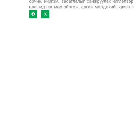
орчин, нийгэм, засаглалыг сайжруулах чиглэлээр
цаашид нэг мөр ойлгож, дагаж мөрдөхийг хүлээн зөв