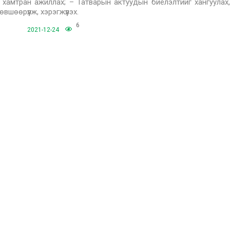
 хамтран ажиллах; – Татварын актуудын биелэлтийг хангуулах,
шөөрүүлж, хэрэгжүүлэх.
6
2021-12-24