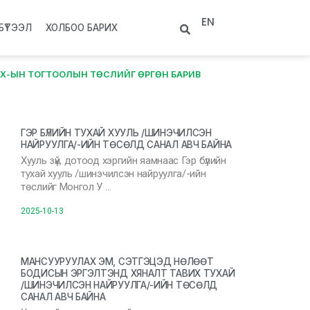
EN
БҮТЭЭЛ
ХОЛБОО БАРИХ
УИХ-ЫН ТОГТООЛЫН ТӨСЛИЙГ ӨРГӨН БАРИВ
ГЭР БҮЛИЙН ТУХАЙ ХУУЛЬ /ШИНЭЧИЛСЭН
НАЙРУУЛГА/-ИЙН ТӨСӨЛД САНАЛ АВЧ БАЙНА
Хууль зүй, дотоод хэргийн яамнаас Гэр бүлийн
тухай хууль /шинэчилсэн найруулга/-ийн
төслийг Монгол У …
2025-10-13
МАНСУУРУУЛАХ ЭМ, СЭТГЭЦЭД НӨЛӨӨТ
БОДИСЫН ЭРГЭЛТЭНД ХЯНАЛТ ТАВИХ ТУХАЙ
/ШИНЭЧИЛСЭН НАЙРУУЛГА/-ИЙН ТӨСӨЛД
САНАЛ АВЧ БАЙНА