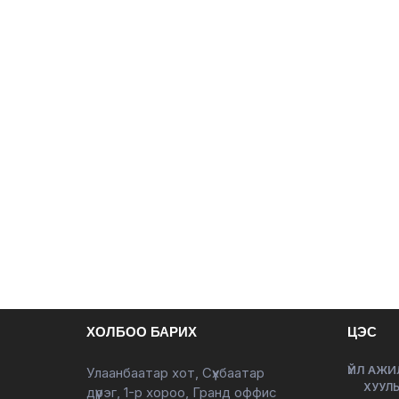
ХОЛБОО БАРИХ
ЦЭС
ҮЙЛ АЖИ
Улаанбаатар хот, Сүхбаатар
ХУУЛЬ
дүүрэг, 1-р хороо, Гранд оффис