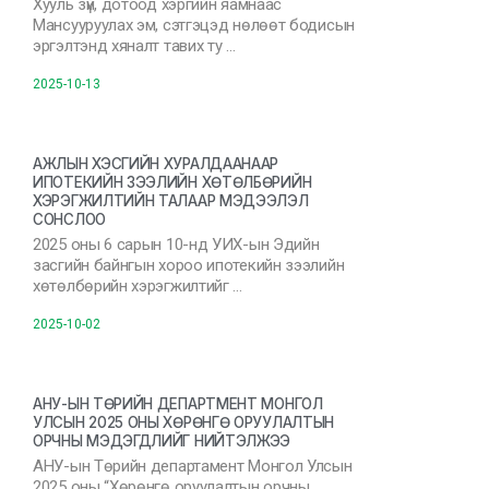
Хууль зүй, дотоод хэргийн яамнаас
Мансууруулах эм, сэтгэцэд нөлөөт бодисын
эргэлтэнд хяналт тавих ту …
2025-10-13
АЖЛЫН ХЭСГИЙН ХУРАЛДААНААР
ИПОТЕКИЙН ЗЭЭЛИЙН ХӨТӨЛБӨРИЙН
ХЭРЭГЖИЛТИЙН ТАЛААР МЭДЭЭЛЭЛ
СОНСЛОО
2025 оны 6 сарын 10-нд УИХ-ын Эдийн
засгийн байнгын хороо ипотекийн зээлийн
хөтөлбөрийн хэрэгжилтийг …
2025-10-02
АНУ-ЫН ТӨРИЙН ДЕПАРТМЕНТ МОНГОЛ
УЛСЫН 2025 ОНЫ ХӨРӨНГӨ ОРУУЛАЛТЫН
ОРЧНЫ МЭДЭГДЛИЙГ НИЙТЭЛЖЭЭ
АНУ-ын Төрийн департамент Монгол Улсын
2025 оны “Хөрөнгө оруулалтын орчны