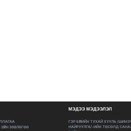
МЭДЭЭ МЭДЭЭЛЭЛ
ЛЛАГАА
ГЭР БҮЛИЙН ТУХАЙ ХУУЛЬ /ШИН
НАЙРУУЛГА/-ИЙН ТӨСӨЛД САНА
 ЗҮЙН ЗӨВЛӨГӨӨ