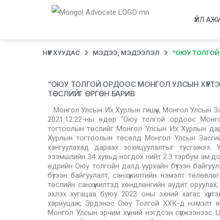
ҮЙЛ АЖ
НҮҮР ХУУДАС
МЭДЭЭ, МЭДЭЭЛЭЛ
“ОЮУ ТОЛГОЙ
“ОЮУ ТОЛГОЙ ОРДООС МОНГОЛ УЛСЫН ХҮРТЭХ
ТӨСЛИЙГ ӨРГӨН БАРИВ
Монгол Улсын Их Хурлын гишүүн, Монгол Улсын За
2021.12.22-ны өдөр “Оюу толгой ордоос Монго
тогтоолын төслийг Монгол Улсын Их Хурлын дар
Хурлын тогтоолын төсөлд Монгол Улсын Засгий
хангуулахад дараах зохицуулалтыг тусгажээ.
эзэмшлийн 34 хувьд ногдох нийт 2.3 тэрбум ам.до
өдрийн Оюу толгойн далд уурхайн бүтээн байгуул
бүтээн байгуулалт, санхүүжилтийн нэмэлт төлөвл
төслийн санхүүжилтэд хөндлөнгийн аудит оруулах
эхлэх хугацаа буюу 2023 оны эхний хагас хүрт
хариуцаж, Эрдэнэс Оюу Толгой ХХК-д нэмэлт өр 
Монгол Улсын эрчим хүчний нэгдсэн сүлжээнээс Ца