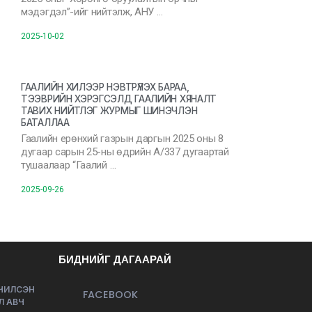
мэдэгдэл”-ийг нийтэлж, АНУ …
2025-10-02
ГААЛИЙН ХИЛЭЭР НЭВТРҮҮЛЭХ БАРАА,
ТЭЭВРИЙН ХЭРЭГСЭЛД ГААЛИЙН ХЯНАЛТ
ТАВИХ НИЙТЛЭГ ЖУРМЫГ ШИНЭЧЛЭН
БАТАЛЛАА
Гаалийн ерөнхий газрын даргын 2025 оны 8
дугаар сарын 25-ны өдрийн А/337 дугаартай
тушаалаар “Гаалий …
2025-09-26
БИДНИЙГ ДАГААРАЙ
ЭЧИЛСЭН
FACEBOOK
Л АВЧ