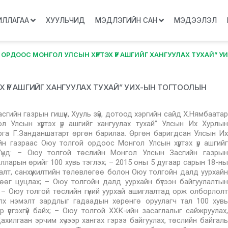
ИЛЛАГАА
ХУУЛЬЧИД
МЭДЛЭГИЙН САН
МЭДЭЭЛЭЛ
 ОРДООС МОНГОЛ УЛСЫН ХҮРТЭХ ҮР АШГИЙГ ХАНГУУЛАХ ТУХАЙ” 
 ҮР АШГИЙГ ХАНГУУЛАХ ТУХАЙ” УИХ-ЫН ТОГТООЛЫН
сгийн газрын гишүүн, Хууль зүй, дотоод хэргийн сайд Х.Нямбаатар
л Улсын хүртэх үр ашгийг хангуулах тухай” Улсын Их Хурлын
га Г.Занданшатарт өргөн барилаа. Өргөн баригдсан Улсын Их
н газраас Оюу толгой ордоос Монгол Улсын хүртэх үр ашгийг
 Үүнд: – Оюу толгой төслийн Монгол Улсын Засгийн газрын
лларын өрийг 100 хувь тэглэх; – 2015 оны 5 дугаар сарын 18-ны
алт, санхүүжилтийн төлөвлөгөө болон Оюу толгойн далд уурхайн
өгөөг цуцлах; – Оюу толгойн далд уурхайн бүтээн байгуулалтын
; – Оюу толгой төслийн гүний уурхай ашиглалтад орж олборлолт
элх нэмэлт зардлыг гадаадын хөрөнгө оруулагч тал 100 хувь
үүсгэхгүй байх; – Оюу толгой ХХК-ийн засаглалыг сайжруулах,
хилгаан эрчим хүчээр хангах гэрээ байгуулах, төслийн байгаль