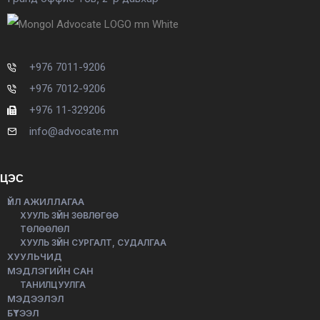
+976 7011-9206
+976 7012-9206
+976 11-329206
info@advocate.mn
ЦЭС
ҮЙЛ АЖИЛЛАГАА
ХУУЛЬ ЗҮЙН ЗӨВЛӨГӨӨ
ТӨЛӨӨЛӨЛ
ХУУЛЬ ЗҮЙН СУРГАЛТ, СУДАЛГАА
ХУУЛЬЧИД
МЭДЛЭГИЙН САН
ТАНИЛЦУУЛГА
МЭДЭЭЛЭЛ
БҮТЭЭЛ