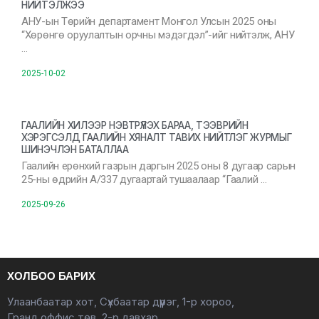
НИЙТЭЛЖЭЭ
АНУ-ын Төрийн департамент Монгол Улсын 2025 оны
“Хөрөнгө оруулалтын орчны мэдэгдэл”-ийг нийтэлж, АНУ
…
2025-10-02
ГААЛИЙН ХИЛЭЭР НЭВТРҮҮЛЭХ БАРАА, ТЭЭВРИЙН
ХЭРЭГСЭЛД ГААЛИЙН ХЯНАЛТ ТАВИХ НИЙТЛЭГ ЖУРМЫГ
ШИНЭЧЛЭН БАТАЛЛАА
Гаалийн ерөнхий газрын даргын 2025 оны 8 дугаар сарын
25-ны өдрийн А/337 дугаартай тушаалаар “Гаалий …
2025-09-26
ХОЛБОО БАРИХ
Улаанбаатар хот, Сүхбаатар дүүрэг, 1-р хороо,
Гранд оффис төв, 2-р давхар