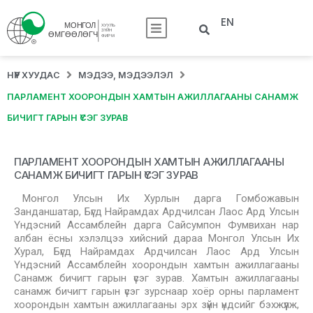
EN
НҮҮР ХУУДАС
МЭДЭЭ, МЭДЭЭЛЭЛ
ПАРЛАМЕНТ ХООРОНДЫН ХАМТЫН АЖИЛЛАГААНЫ САНАМЖ
БИЧИГТ ГАРЫН ҮСЭГ ЗУРАВ
ПАРЛАМЕНТ ХООРОНДЫН ХАМТЫН АЖИЛЛАГААНЫ
САНАМЖ БИЧИГТ ГАРЫН ҮСЭГ ЗУРАВ
Монгол Улсын Их Хурлын дарга Гомбожавын
Занданшатар, Бүгд Найрамдах Ардчилсан Лаос Ард Улсын
Үндэсний Ассамблейн дарга Сайсумпон Фумвихан нар
албан ёсны хэлэлцээ хийсний дараа Монгол Улсын Их
Хурал, Бүгд Найрамдах Ардчилсан Лаос Ард Улсын
Үндэсний Ассамблейн хоорондын хамтын ажиллагааны
Санамж бичигт гарын үсэг зурав. Хамтын ажиллагааны
санамж бичигт гарын үсэг зурснаар хоёр орны парламент
хоорондын хамтын ажиллагааны эрх зүйн үндсийг бэхжүүлж,