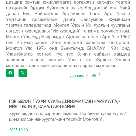
цаашид хамтын ажиллагаагаа өргөжүүлэн хөгжүүлэх таатай
нөхцөлийг бүрдүүлж буйгаараа ач холбогдолтой юм. Үүний
дараа Бүгд Найрамдах Ардчилсан Лаос Ард Улсын
Үндэсний Ассамблейн дарга Сайсумпон Фумвихан
тэргүүтэй төлөөлөгчид Монгол Улсын Их Хурлын чуулганы
нэгдсэн хуралдааны “Их хуралдай” танхимд зочилсон юм.
Монгол Улс, Бүгд Найрамдах Ардчилсан Лаос Ард Улс 1962
оны 9 дүгээр сарын 12-нд дипломат харилцаа тогтоосон.
Монгол Улс 1976 онд Вьентьянд, БНАЛАУ 1981 онд
Улаанбаатар хотноо тус тус Элчин сайдын яамдаа
харилцан нээсэн хэмээн Улсын Их Хурлын Хэвлэл
мэдээлэл, олон нийттэй харилцах газраас мэдээлэв.
6
2023-09-15
ГЭР БҮЛИЙН ТУХАЙ ХУУЛЬ /ШИНЭЧИЛСЭН НАЙРУУЛГА/-
ИЙН ТӨСӨЛД САНАЛ АВЧ БАЙНА
Хууль зүй, дотоод хэргийн яамнаас Гэр бүлийн тухай хууль /
шинэчилсэн найруулга/-ийн төслийг Монгол У …
2025-10-13