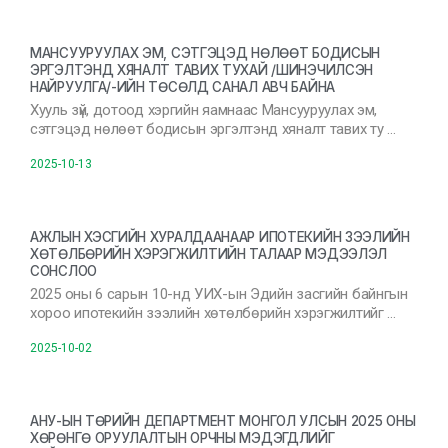
МАНСУУРУУЛАХ ЭМ, СЭТГЭЦЭД НӨЛӨӨТ БОДИСЫН
ЭРГЭЛТЭНД ХЯНАЛТ ТАВИХ ТУХАЙ /ШИНЭЧИЛСЭН
НАЙРУУЛГА/-ИЙН ТӨСӨЛД САНАЛ АВЧ БАЙНА
Хууль зүй, дотоод хэргийн яамнаас Мансууруулах эм,
сэтгэцэд нөлөөт бодисын эргэлтэнд хяналт тавих ту …
2025-10-13
АЖЛЫН ХЭСГИЙН ХУРАЛДААНААР ИПОТЕКИЙН ЗЭЭЛИЙН
ХӨТӨЛБӨРИЙН ХЭРЭГЖИЛТИЙН ТАЛААР МЭДЭЭЛЭЛ
СОНСЛОО
2025 оны 6 сарын 10-нд УИХ-ын Эдийн засгийн байнгын
хороо ипотекийн зээлийн хөтөлбөрийн хэрэгжилтийг …
2025-10-02
АНУ-ЫН ТӨРИЙН ДЕПАРТМЕНТ МОНГОЛ УЛСЫН 2025 ОНЫ
ХӨРӨНГӨ ОРУУЛАЛТЫН ОРЧНЫ МЭДЭГДЛИЙГ