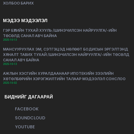
ХОЛБОО БАРИХ
МЭДЭЭ МЭДЭЭЛЭЛ
ГЭР БҮЛИЙН ТУХАЙ ХУУЛЬ /ШИНЭЧИЛСЭН НАЙРУУЛГА/-ИЙН
ТӨСӨЛД САНАЛ АВЧ БАЙНА
2025-10-13
МАНСУУРУУЛАХ ЭМ, СЭТГЭЦЭД НӨЛӨӨТ БОДИСЫН ЭРГЭЛТЭНД
ХЯНАЛТ ТАВИХ ТУХАЙ /ШИНЭЧИЛСЭН НАЙРУУЛГА/-ИЙН ТӨСӨЛД
САНАЛ АВЧ БАЙНА
2025-10-13
АЖЛЫН ХЭСГИЙН ХУРАЛДААНААР ИПОТЕКИЙН ЗЭЭЛИЙН
ХӨТӨЛБӨРИЙН ХЭРЭГЖИЛТИЙН ТАЛААР МЭДЭЭЛЭЛ СОНСЛОО
2025-10-02
БИДНИЙГ ДАГААРАЙ
FACEBOOK
SOUNDCLOUD
YOUTUBE