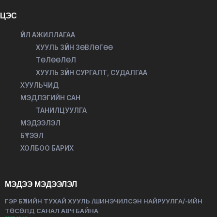
ЦЭС
ҮЙЛ АЖИЛЛАГАА
ХУУЛЬ ЗҮЙН ЗӨВЛӨГӨӨ
ТӨЛӨӨЛӨЛ
ХУУЛЬ ЗҮЙН СУРГАЛТ, СУДАЛГАА
ХУУЛЬЧИД
МЭДЛЭГИЙН САН
ТАНИЛЦУУЛГА
МЭДЭЭЛЭЛ
БҮТЭЭЛ
ХОЛБОО БАРИХ
МЭДЭЭ МЭДЭЭЛЭЛ
ГЭР БҮЛИЙН ТУХАЙ ХУУЛЬ /ШИНЭЧИЛСЭН НАЙРУУЛГА/-ИЙН
ТӨСӨЛД САНАЛ АВЧ БАЙНА