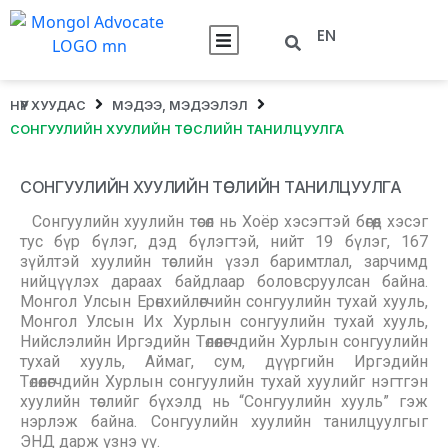
EN
НҮҮР ХУУДАС
МЭДЭЭ, МЭДЭЭЛЭЛ
СОНГУУЛИЙН ХУУЛИЙН ТӨСЛИЙН ТАНИЛЦУУЛГА
СОНГУУЛИЙН ХУУЛИЙН ТӨСЛИЙН ТАНИЛЦУУЛГА
Сонгуулийн хуулийн төсөл нь Хоёр хэсэгтэй бөгөөд хэсэг
тус бүр бүлэг, дэд бүлэгтэй, нийт 19 бүлэг, 167
зүйлтэй хуулийн төслийн үзэл баримтлал, зарчимд
нийцүүлэх дараах байдлаар боловсруулсан байна.
Монгол Улсын Ерөнхийлөгчийн сонгуулийн тухай хууль,
Монгол Улсын Их Хурлын сонгуулийн тухай хууль,
Нийслэлийн Иргэдийн Төлөөлөгчдийн Хурлын сонгуулийн
тухай хууль, Аймаг, сум, дүүргийн Иргэдийн
Төлөөлөгчдийн Хурлын сонгуулийн тухай хуулийг нэгтгэн
хуулийн төслийг бүхэлд нь “Сонгуулийн хууль” гэж
нэрлэж байна. Сонгуулийн хуулийн танилцуулгыг
ЭНД дарж үзнэ үү.