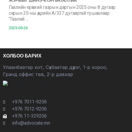
ЖУРМЫГ ШИНЭЧЛЭН БАТАЛЛАА
Гаалийн ерөнхий газрын даргын 2025 оны 8 дугаар
сарын 25-ны өдрийн А/337 дугаартай тушаалаар
“Гаалий …
2025-09-26
ХОЛБОО БАРИХ
Улаанбаатар хот, Сүхбаатар дүүрэг, 1-р хороо,
Гранд оффис төв, 2-р давхар
+976 7011-9206
+976 7012-9206
+976 11-329206
info@advocate.mn