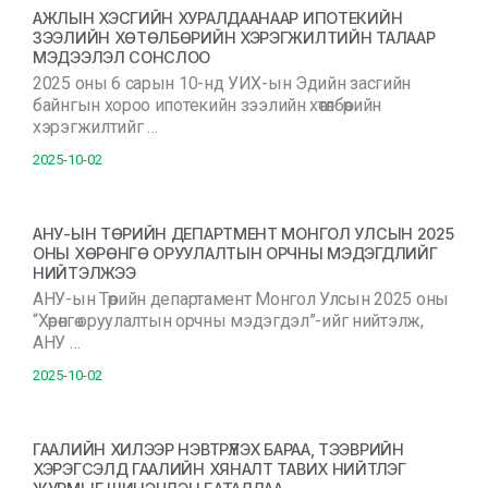
АЖЛЫН ХЭСГИЙН ХУРАЛДААНААР ИПОТЕКИЙН
ЗЭЭЛИЙН ХӨТӨЛБӨРИЙН ХЭРЭГЖИЛТИЙН ТАЛААР
МЭДЭЭЛЭЛ СОНСЛОО
2025 оны 6 сарын 10-нд УИХ-ын Эдийн засгийн
байнгын хороо ипотекийн зээлийн хөтөлбөрийн
хэрэгжилтийг …
2025-10-02
АНУ-ЫН ТӨРИЙН ДЕПАРТМЕНТ МОНГОЛ УЛСЫН 2025
ОНЫ ХӨРӨНГӨ ОРУУЛАЛТЫН ОРЧНЫ МЭДЭГДЛИЙГ
НИЙТЭЛЖЭЭ
АНУ-ын Төрийн департамент Монгол Улсын 2025 оны
“Хөрөнгө оруулалтын орчны мэдэгдэл”-ийг нийтэлж,
АНУ …
2025-10-02
ГААЛИЙН ХИЛЭЭР НЭВТРҮҮЛЭХ БАРАА, ТЭЭВРИЙН
ХЭРЭГСЭЛД ГААЛИЙН ХЯНАЛТ ТАВИХ НИЙТЛЭГ