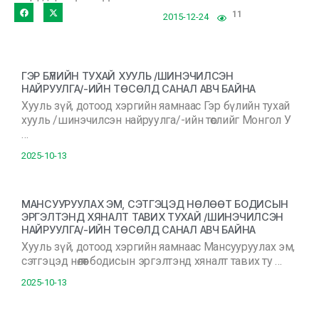
11
2015-12-24
ГЭР БҮЛИЙН ТУХАЙ ХУУЛЬ /ШИНЭЧИЛСЭН
НАЙРУУЛГА/-ИЙН ТӨСӨЛД САНАЛ АВЧ БАЙНА
Хууль зүй, дотоод хэргийн яамнаас Гэр бүлийн тухай
хууль /шинэчилсэн найруулга/-ийн төслийг Монгол У
…
2025-10-13
МАНСУУРУУЛАХ ЭМ, СЭТГЭЦЭД НӨЛӨӨТ БОДИСЫН
ЭРГЭЛТЭНД ХЯНАЛТ ТАВИХ ТУХАЙ /ШИНЭЧИЛСЭН
НАЙРУУЛГА/-ИЙН ТӨСӨЛД САНАЛ АВЧ БАЙНА
Хууль зүй, дотоод хэргийн яамнаас Мансууруулах эм,
сэтгэцэд нөлөөт бодисын эргэлтэнд хяналт тавих ту …
2025-10-13