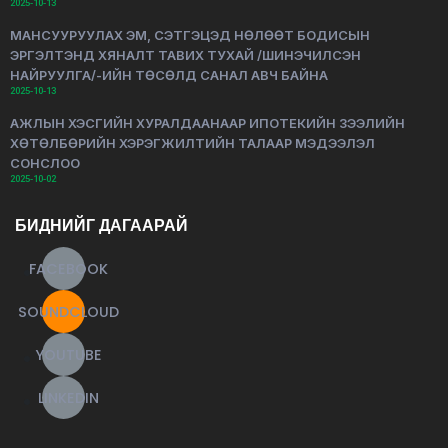
2025-10-13
МАНСУУРУУЛАХ ЭМ, СЭТГЭЦЭД НӨЛӨӨТ БОДИСЫН
ЭРГЭЛТЭНД ХЯНАЛТ ТАВИХ ТУХАЙ /ШИНЭЧИЛСЭН
НАЙРУУЛГА/-ИЙН ТӨСӨЛД САНАЛ АВЧ БАЙНА
2025-10-13
АЖЛЫН ХЭСГИЙН ХУРАЛДААНААР ИПОТЕКИЙН ЗЭЭЛИЙН
ХӨТӨЛБӨРИЙН ХЭРЭГЖИЛТИЙН ТАЛААР МЭДЭЭЛЭЛ
СОНСЛОО
2025-10-02
БИДНИЙГ ДАГААРАЙ
FACEBOOK
SOUNDCLOUD
YOUTUBE
LINKEDIN