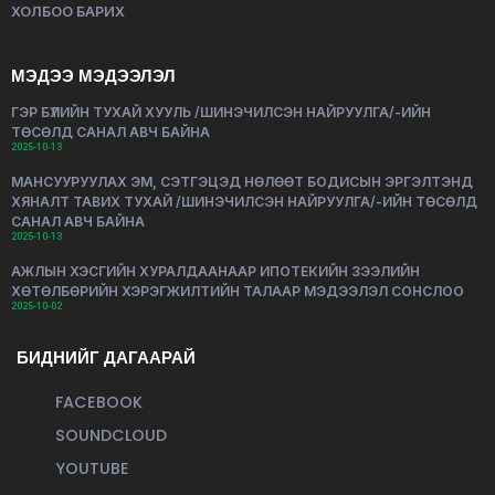
ХОЛБОО БАРИХ
МЭДЭЭ МЭДЭЭЛЭЛ
ГЭР БҮЛИЙН ТУХАЙ ХУУЛЬ /ШИНЭЧИЛСЭН НАЙРУУЛГА/-ИЙН
ТӨСӨЛД САНАЛ АВЧ БАЙНА
2025-10-13
МАНСУУРУУЛАХ ЭМ, СЭТГЭЦЭД НӨЛӨӨТ БОДИСЫН ЭРГЭЛТЭНД
ХЯНАЛТ ТАВИХ ТУХАЙ /ШИНЭЧИЛСЭН НАЙРУУЛГА/-ИЙН ТӨСӨЛД
САНАЛ АВЧ БАЙНА
2025-10-13
АЖЛЫН ХЭСГИЙН ХУРАЛДААНААР ИПОТЕКИЙН ЗЭЭЛИЙН
ХӨТӨЛБӨРИЙН ХЭРЭГЖИЛТИЙН ТАЛААР МЭДЭЭЛЭЛ СОНСЛОО
2025-10-02
БИДНИЙГ ДАГААРАЙ
FACEBOOK
SOUNDCLOUD
YOUTUBE