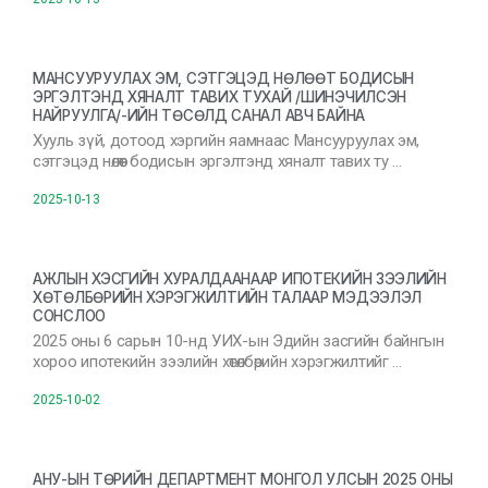
МАНСУУРУУЛАХ ЭМ, СЭТГЭЦЭД НӨЛӨӨТ БОДИСЫН
ЭРГЭЛТЭНД ХЯНАЛТ ТАВИХ ТУХАЙ /ШИНЭЧИЛСЭН
НАЙРУУЛГА/-ИЙН ТӨСӨЛД САНАЛ АВЧ БАЙНА
Хууль зүй, дотоод хэргийн яамнаас Мансууруулах эм,
сэтгэцэд нөлөөт бодисын эргэлтэнд хяналт тавих ту …
2025-10-13
АЖЛЫН ХЭСГИЙН ХУРАЛДААНААР ИПОТЕКИЙН ЗЭЭЛИЙН
ХӨТӨЛБӨРИЙН ХЭРЭГЖИЛТИЙН ТАЛААР МЭДЭЭЛЭЛ
СОНСЛОО
2025 оны 6 сарын 10-нд УИХ-ын Эдийн засгийн байнгын
хороо ипотекийн зээлийн хөтөлбөрийн хэрэгжилтийг …
2025-10-02
АНУ-ЫН ТӨРИЙН ДЕПАРТМЕНТ МОНГОЛ УЛСЫН 2025 ОНЫ