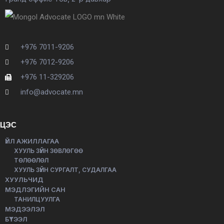
+976 7011-9206
+976 7012-9206
+976 11-329206
info@advocate.mn
ЦЭС
ҮЙЛ АЖИЛЛАГАА
ХУУЛЬ ЗҮЙН ЗӨВЛӨГӨӨ
ТӨЛӨӨЛӨЛ
ХУУЛЬ ЗҮЙН СУРГАЛТ, СУДАЛГАА
ХУУЛЬЧИД
МЭДЛЭГИЙН САН
ТАНИЛЦУУЛГА
МЭДЭЭЛЭЛ
БҮТЭЭЛ