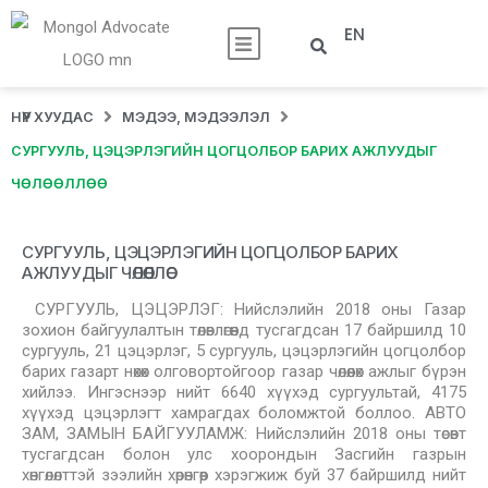
EN
НҮҮР ХУУДАС
МЭДЭЭ, МЭДЭЭЛЭЛ
СУРГУУЛЬ, ЦЭЦЭРЛЭГИЙН ЦОГЦОЛБОР БАРИХ АЖЛУУДЫГ
ЧӨЛӨӨЛЛӨӨ
СУРГУУЛЬ, ЦЭЦЭРЛЭГИЙН ЦОГЦОЛБОР БАРИХ
АЖЛУУДЫГ ЧӨЛӨӨЛЛӨӨ
СУРГУУЛЬ, ЦЭЦЭРЛЭГ: Нийслэлийн 2018 оны Газар
зохион байгуулалтын төлөвлөгөөнд тусгагдсан 17 байршилд 10
сургууль, 21 цэцэрлэг, 5 сургууль, цэцэрлэгийн цогцолбор
барих газарт нөхөх олговортойгоор газар чөлөөлөх ажлыг бүрэн
хийлээ. Ингэснээр нийт 6640 хүүхэд сургуультай, 4175
хүүхэд цэцэрлэгт хамрагдах боломжтой боллоо. АВТО
ЗАМ, ЗАМЫН БАЙГУУЛАМЖ: Нийслэлийн 2018 оны төсөвт
тусгагдсан болон улс хоорондын Засгийн газрын
хөнгөлөлттэй зээлийн хөрөнгөөр хэрэгжиж буй 37 байршилд нийт