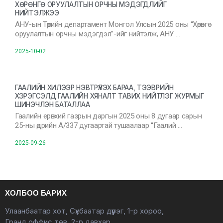
ХӨРӨНГӨ ОРУУЛАЛТЫН ОРЧНЫ МЭДЭГДЛИЙГ
НИЙТЭЛЖЭЭ
АНУ-ын Төрийн департамент Монгол Улсын 2025 оны “Хөрөнгө
оруулалтын орчны мэдэгдэл”-ийг нийтэлж, АНУ …
2025-10-02
ГААЛИЙН ХИЛЭЭР НЭВТРҮҮЛЭХ БАРАА, ТЭЭВРИЙН
ХЭРЭГСЭЛД ГААЛИЙН ХЯНАЛТ ТАВИХ НИЙТЛЭГ ЖУРМЫГ
ШИНЭЧЛЭН БАТАЛЛАА
Гаалийн ерөнхий газрын даргын 2025 оны 8 дугаар сарын
25-ны өдрийн А/337 дугаартай тушаалаар “Гаалий …
2025-09-26
ХОЛБОО БАРИХ
Улаанбаатар хот, Сүхбаатар дүүрэг, 1-р хороо,
Гранд оффис төв, 2-р давхар