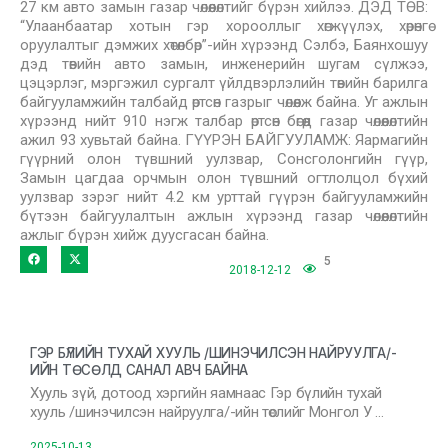
27 км авто замын газар чөлөөлөлтийг бүрэн хийлээ. ДЭД ТӨВ:
“Улаанбаатар хотын гэр хорооллыг хөгжүүлэх, хөрөнгө
оруулалтыг дэмжих хөтөлбөр”-ийн хүрээнд Сэлбэ, Баянхошуу
дэд төвийн авто замын, инженерийн шугам сүлжээ,
цэцэрлэг, мэргэжил сургалт үйлдвэрлэлийн төвийн барилга
байгууламжийн талбайд өртсөн газрыг чөлөөлж байна. Уг ажлын
хүрээнд нийт 910 нэгж талбар өртсөн бөгөөд газар чөлөөлөлтийн
ажил 93 хувьтай байна. ГҮҮРЭН БАЙГУУЛАМЖ: Яармагийн
гүүрний олон түвшний уулзвар, Сонсголонгийн гүүр,
Замын цагдаа орчмын олон түвшний огтлолцол бүхий
уулзвар зэрэг нийт 4.2 км урттай гүүрэн байгууламжийн
бүтээн байгуулалтын ажлын хүрээнд газар чөлөөлөлтийн
ажлыг бүрэн хийж дуусгасан байна.
5
2018-12-12
ГЭР БҮЛИЙН ТУХАЙ ХУУЛЬ /ШИНЭЧИЛСЭН НАЙРУУЛГА/-
ИЙН ТӨСӨЛД САНАЛ АВЧ БАЙНА
Хууль зүй, дотоод хэргийн яамнаас Гэр бүлийн тухай
хууль /шинэчилсэн найруулга/-ийн төслийг Монгол У …
2025-10-13