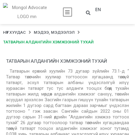
EN
НҮҮР ХУУДАС
МЭДЭЭ, МЭДЭЭЛЭЛ
ТАТВАРЫН АЛДАНГИЙН ХЭМЖЭЭНИЙ ТУХАЙ
ТАТВАРЫН АЛДАНГИЙН ХЭМЖЭЭНИЙ ТУХАЙ
Татварын ерөнхий хуулийн 73 дугаар зүйлийн 73.1-д “
Татвар төлөгчийн хуулиар тогтоосон хугацаанд төлөөгүй
татварт, эсхүл татварын албаны үндэслэлгүй илүү
хураасан татварт тус тус алданги тооцох бөгөөд тухайн
татварын жилд мөрдөх алдангийн хэмжээг санхүү, төсвийн
асуудал эрхэлсэн Засгийн газрын гишүүн тухайн татварын
жилийн 1 дүгээр сард багтаан дараах зарчмыг үндэслэн
тогтооно ” гэж заасан. Сангийн сайдын 2022 оны 01
дүгээр сарын 31-ний өдрийн “Алдангийн хэмжээ тогтоох
тухай” 26 дугаар тогтоолоор татвар төлөгчийн хугацаандаа
төлөөгүй татварт тооцох алдангийн хэмжээг хоног тутамд
0.038 хувь, татварын албанаас үндэслэлгүй илүү хураасан