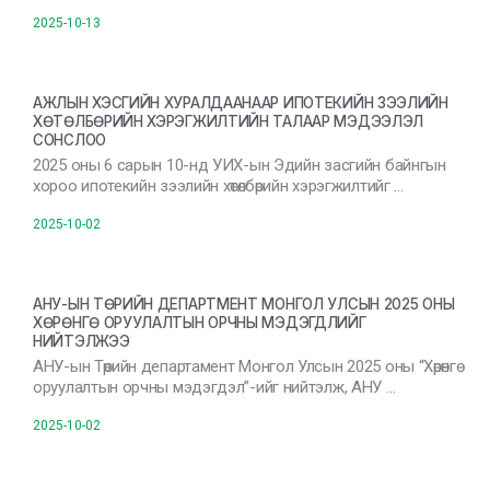
2025-10-13
АЖЛЫН ХЭСГИЙН ХУРАЛДААНААР ИПОТЕКИЙН ЗЭЭЛИЙН
ХӨТӨЛБӨРИЙН ХЭРЭГЖИЛТИЙН ТАЛААР МЭДЭЭЛЭЛ
СОНСЛОО
2025 оны 6 сарын 10-нд УИХ-ын Эдийн засгийн байнгын
хороо ипотекийн зээлийн хөтөлбөрийн хэрэгжилтийг …
2025-10-02
АНУ-ЫН ТӨРИЙН ДЕПАРТМЕНТ МОНГОЛ УЛСЫН 2025 ОНЫ
ХӨРӨНГӨ ОРУУЛАЛТЫН ОРЧНЫ МЭДЭГДЛИЙГ
НИЙТЭЛЖЭЭ
АНУ-ын Төрийн департамент Монгол Улсын 2025 оны “Хөрөнгө
оруулалтын орчны мэдэгдэл”-ийг нийтэлж, АНУ …
2025-10-02