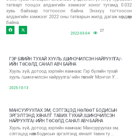
татварт тооцох алдангийн хэмжээг хоног тутамд 0.032
хувь байхаар тогтоосон байна. Энэхүү тогтоосон
алдангийн хэмжээг 2022 оны татварын жилд дагаж мөрдөхөөр
байна.
27
2022-03-04
ГЭР БҮЛИЙН ТУХАЙ ХУУЛЬ /ШИНЭЧИЛСЭН НАЙРУУЛГА/-
ИЙН ТӨСӨЛД САНАЛ АВЧ БАЙНА
Хууль зүй, дотоод хэргийн яамнаас Гэр бүлийн тухай
хууль /шинэчилсэн найруулга/-ийн төслийг Монгол У …
2025-10-13
МАНСУУРУУЛАХ ЭМ, СЭТГЭЦЭД НӨЛӨӨТ БОДИСЫН
ЭРГЭЛТЭНД ХЯНАЛТ ТАВИХ ТУХАЙ /ШИНЭЧИЛСЭН
НАЙРУУЛГА/-ИЙН ТӨСӨЛД САНАЛ АВЧ БАЙНА
Хууль зүй, дотоод хэргийн яамнаас Мансууруулах эм,
сэтгэцэд нөлөөт бодисын эргэлтэнд хяналт тавих ту …