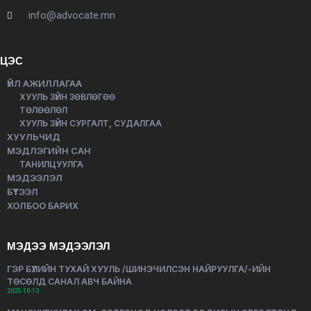
info@advocate.mn
ЦЭС
ҮЙЛ АЖИЛЛАГАА
ХУУЛЬ ЗҮЙН ЗӨВЛӨГӨӨ
ТӨЛӨӨЛӨЛ
ХУУЛЬ ЗҮЙН СУРГАЛТ, СУДАЛГАА
ХУУЛЬЧИД
МЭДЛЭГИЙН САН
ТАНИЛЦУУЛГА
МЭДЭЭЛЭЛ
БҮТЭЭЛ
ХОЛБОО БАРИХ
МЭДЭЭ МЭДЭЭЛЭЛ
ГЭР БҮЛИЙН ТУХАЙ ХУУЛЬ /ШИНЭЧИЛСЭН НАЙРУУЛГА/-ИЙН
ТӨСӨЛД САНАЛ АВЧ БАЙНА
2025-10-13