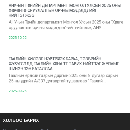
АНУ-ЫН ТӨРИЙН ДЕПАРТМЕНТ МОНГОЛ УЛСЫН 2025 ОНЫ
ХӨРӨНГӨ ОРУУЛАЛТЫН ОРЧНЫ МЭДЭГДЛИЙГ
НИЙТЭЛЖЭЭ
АНУ-ын Төрийн департамент Монгол Улсын 2025 оны “Хөрөнгө
оруулалтын орчны мэдэгдэл”-ийг нийтэлж, АНУ …
2025-10-02
ГААЛИЙН ХИЛЭЭР НЭВТРҮҮЛЭХ БАРАА, ТЭЭВРИЙН
ХЭРЭГСЭЛД ГААЛИЙН ХЯНАЛТ ТАВИХ НИЙТЛЭГ ЖУРМЫГ
ШИНЭЧЛЭН БАТАЛЛАА
Гаалийн ерөнхий газрын даргын 2025 оны 8 дугаар сарын
25-ны өдрийн А/337 дугаартай тушаалаар “Гаалий …
2025-09-26
ХОЛБОО БАРИХ