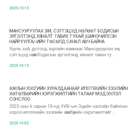
2025-10-13
МАНСУУРУУЛАХ ЭМ, СЭТГЭЦЭД НӨЛӨӨТ БОДИСЫН
ЭРГЭЛТЭНД ХЯНАЛТ ТАВИХ ТУХАЙ /ШИНЭЧИЛСЭН
НАЙРУУЛГА/-ИЙН ТӨСӨЛД САНАЛ АВЧ БАЙНА
Хууль зүй, дотоод хэргийн яамнаас Мансууруулах эм,
сэтгэцэд нөлөөт бодисын эргэлтэнд хяналт тавих ту …
2025-10-13
АЖЛЫН ХЭСГИЙН ХУРАЛДААНААР ИПОТЕКИЙН ЗЭЭЛИЙН
ХӨТӨЛБӨРИЙН ХЭРЭГЖИЛТИЙН ТАЛААР МЭДЭЭЛЭЛ
СОНСЛОО
2025 оны 6 сарын 10-нд УИХ-ын Эдийн засгийн байнгын
хороо ипотекийн зээлийн хөтөлбөрийн хэрэгжилтийг …
2025-10-02