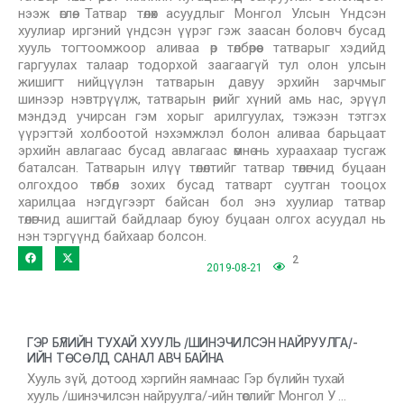
нээж өглөө. Татвар төлөх асуудлыг Монгол Улсын Үндсэн
хуулиар иргэний үндсэн үүрэг гэж заасан боловч бусад
хууль тогтоомжоор аливаа өр төлбөрөөс татварыг хэдийд
гаргуулах талаар тодорхой заагаагүй тул олон улсын
жишигт нийцүүлэн татварын давуу эрхийн зарчмыг
шинээр нэвтрүүлж, татварын өрийг хүний амь нас, эрүүл
мэндэд учирсан гэм хорыг арилгуулах, тэжээн тэтгэх
үүрэгтэй холбоотой нэхэмжлэл болон аливаа барьцаат
эрхийн авлагаас бусад авлагаас өмнө нь хураахаар тусгаж
баталсан. Татварын илүү төлөлтийг татвар төлөгчид буцаан
олгохдоо төлбөл зохих бусад татварт суутган тооцох
харилцаа нэгдүгээрт байсан бол энэ хуулиар татвар
төлөгчид ашигтай байдлаар буюу буцаан олгох асуудал нь
нэн тэргүүнд байхаар болсон.
2
2019-08-21
ГЭР БҮЛИЙН ТУХАЙ ХУУЛЬ /ШИНЭЧИЛСЭН НАЙРУУЛГА/-
ИЙН ТӨСӨЛД САНАЛ АВЧ БАЙНА
Хууль зүй, дотоод хэргийн яамнаас Гэр бүлийн тухай
хууль /шинэчилсэн найруулга/-ийн төслийг Монгол У …