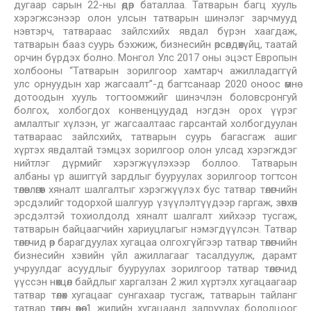
дугаар сарын 22-ны өдөр баталлаа. Татварын багц хууль
хэрэгжсэнээр олон улсын татварын шинэлэг зарчмууд
нэвтэрч, татвараас зайлсхийх явдал бүрэн хаагдаж,
татварын бааз суурь бэхжиж, бизнесийн өрсөлдөхүйц, таатай
орчин бүрдэх болно. Монгол Улс 2017 оны эцэст Европын
холбооны “Татварын зорилгоор хамтарч ажилладаггүй
улс орнуудын хар жагсаалт”-д багтсанаар 2020 оноос өмнө
дотоодын хууль тогтоомжийг шинэчлэн боловсронгуй
болгох, холбогдох конвенцуудад нэгдэн орох үүрэг
амлалтыг хүлээн, уг жагсаалтаас гарсантай холбогдуулан
татвараас зайлсхийх, татварын суурь багасгаж ашиг
хүртэх явдалтай тэмцэх зорилгоор олон улсад хэрэгждэг
нийтлэг дүрмийг хэрэгжүүлэхээр боллоо. Татварын
албаны үр ашиггүй зардлыг бууруулах зорилгоор тогтсон
төлөвлөгөөт хяналт шалгалтыг хэрэгжүүлэх бус татвар төлөгчийн
эрсдэлийг тодорхой шалгуур үзүүлэлтүүдээр гаргаж, зөвхөн
эрсдэлтэй тохиолдолд хяналт шалгалт хийхээр тусгаж,
татварын байцаагчийн хариуцлагыг нэмэгдүүлсэн. Татвар
төлөгчид өр барагдуулах хугацаа олгохгүйгээр татвар төлөгчийн
бизнесийн хэвийн үйл ажиллагааг тасалдуулж, дарамт
учруулдаг асуудлыг бууруулах зорилгоор татвар төлөгчид
үүссэн нөхцөл байдлыг харгалзан 2 жил хүртэлх хугацаагаар
татвар төлөх хугацааг сунгахаар тусгаж, татварын тайланг
татвар төлөгч өөрөө 1 жилийн хугацаанд залруулах бололцоог