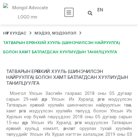
EN
НҮҮР ХУУДАС
МЭДЭЭ, МЭДЭЭЛЭЛ
ТАТВАРЫН ЕРӨНХИЙ ХУУЛЬ (ШИНЭЧИЛСЭН НАЙРУУЛГА)
БОЛОН ХАМТ БАТЛАГДСАН ХУУЛИУДЫН ТАНИЛЦУУЛГА
ТАТВАРЫН ЕРӨНХИЙ ХУУЛЬ (ШИНЭЧИЛСЭН
НАЙРУУЛГА) БОЛОН ХАМТ БАТЛАГДСАН ХУУЛИУДЫН
ТАНИЛЦУУЛГА
Монгол Улсын Засгийн газраас 2018 оны 05 дугаар
сарын 29-ний өдөр Улсын Их Хуралд өргөн мэдүүлсэн
Татварын ерөнхий хуулийн шинэчилсэн найруулгын төсөл,
хамт өргөн мэдүүлсэн хуулийн төслүүд болон Улсын Их
Хурлын нэр бүхий гишүүдээс 2018 оны 05 дугаар сарын
15-ны өдөр Улсын Их Хуралд өргөн мэдүүлсэн Татварын
ерөнхий хуульд нэмэлт, өөрчлөлт оруулах тухай хуулийн
төслүүдийг Улсын Их Хурал нэгтгэн хэлэлцэж 2019 оны 03