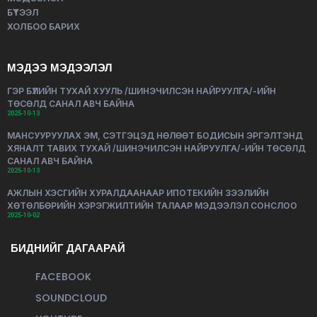
БҮТЭЭЛ
ХОЛБОО БАРИХ
МЭДЭЭ МЭДЭЭЛЭЛ
ГЭР БҮЛИЙН ТУХАЙ ХУУЛЬ /ШИНЭЧИЛСЭН НАЙРУУЛГА/-ИЙН
ТӨСӨЛД САНАЛ АВЧ БАЙНА
2025-10-13
МАНСУУРУУЛАХ ЭМ, СЭТГЭЦЭД НӨЛӨӨТ БОДИСЫН ЭРГЭЛТЭНД
ХЯНАЛТ ТАВИХ ТУХАЙ /ШИНЭЧИЛСЭН НАЙРУУЛГА/-ИЙН ТӨСӨЛД
САНАЛ АВЧ БАЙНА
2025-10-13
АЖЛЫН ХЭСГИЙН ХУРАЛДААНААР ИПОТЕКИЙН ЗЭЭЛИЙН
ХӨТӨЛБӨРИЙН ХЭРЭГЖИЛТИЙН ТАЛААР МЭДЭЭЛЭЛ СОНСЛОО
2025-10-02
БИДНИЙГ ДАГААРАЙ
FACEBOOK
SOUNDCLOUD