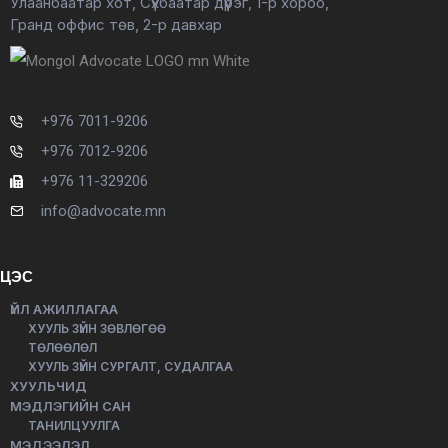
Улаанбаатар хот, Сүхбаатар дүүрэг, 1-р хороо,
Гранд оффис төв, 2-р давхар
+976 7011-9206
+976 7012-9206
+976 11-329206
info@advocate.mn
ЦЭС
ҮЙЛ АЖИЛЛАГАА
ХУУЛЬ ЗҮЙН ЗӨВЛӨГӨӨ
ТӨЛӨӨЛӨЛ
ХУУЛЬ ЗҮЙН СУРГАЛТ, СУДАЛГАА
ХУУЛЬЧИД
МЭДЛЭГИЙН САН
ТАНИЛЦУУЛГА
МЭДЭЭЛЭЛ