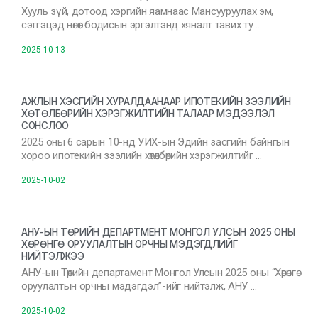
Хууль зүй, дотоод хэргийн яамнаас Мансууруулах эм,
сэтгэцэд нөлөөт бодисын эргэлтэнд хяналт тавих ту …
2025-10-13
АЖЛЫН ХЭСГИЙН ХУРАЛДААНААР ИПОТЕКИЙН ЗЭЭЛИЙН
ХӨТӨЛБӨРИЙН ХЭРЭГЖИЛТИЙН ТАЛААР МЭДЭЭЛЭЛ
СОНСЛОО
2025 оны 6 сарын 10-нд УИХ-ын Эдийн засгийн байнгын
хороо ипотекийн зээлийн хөтөлбөрийн хэрэгжилтийг …
2025-10-02
АНУ-ЫН ТӨРИЙН ДЕПАРТМЕНТ МОНГОЛ УЛСЫН 2025 ОНЫ
ХӨРӨНГӨ ОРУУЛАЛТЫН ОРЧНЫ МЭДЭГДЛИЙГ
НИЙТЭЛЖЭЭ
АНУ-ын Төрийн департамент Монгол Улсын 2025 оны “Хөрөнгө
оруулалтын орчны мэдэгдэл”-ийг нийтэлж, АНУ …
2025-10-02