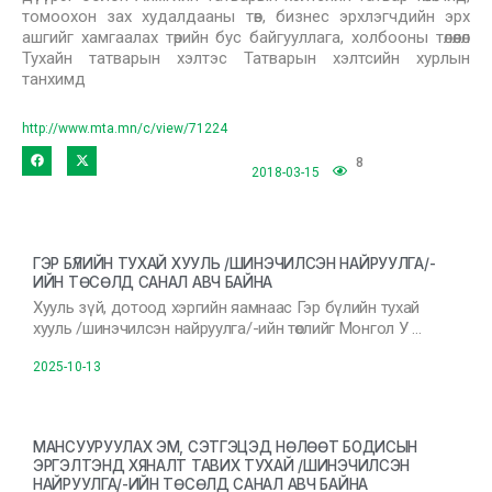
томоохон зах худалдааны төв, бизнес эрхлэгчдийн эрх
ашгийг хамгаалах төрийн бус байгууллага, холбооны төлөөлөл
Тухайн татварын хэлтэс Татварын хэлтсийн хурлын
танхимд
http://www.mta.mn/c/view/71224
8
2018-03-15
ГЭР БҮЛИЙН ТУХАЙ ХУУЛЬ /ШИНЭЧИЛСЭН НАЙРУУЛГА/-
ИЙН ТӨСӨЛД САНАЛ АВЧ БАЙНА
Хууль зүй, дотоод хэргийн яамнаас Гэр бүлийн тухай
хууль /шинэчилсэн найруулга/-ийн төслийг Монгол У …
2025-10-13
МАНСУУРУУЛАХ ЭМ, СЭТГЭЦЭД НӨЛӨӨТ БОДИСЫН
ЭРГЭЛТЭНД ХЯНАЛТ ТАВИХ ТУХАЙ /ШИНЭЧИЛСЭН
НАЙРУУЛГА/-ИЙН ТӨСӨЛД САНАЛ АВЧ БАЙНА