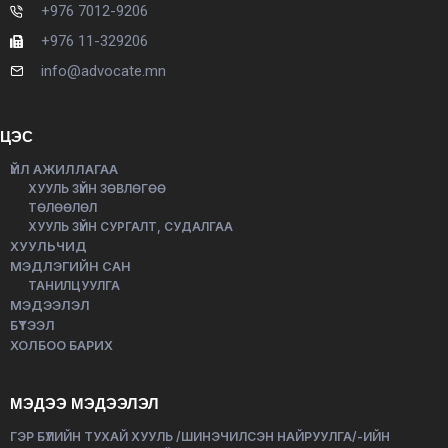
+976 7012-9206
+976 11-329206
info@advocate.mn
ЦЭС
ҮЙЛ АЖИЛЛАГАА
ХУУЛЬ ЗҮЙН ЗӨВЛӨГӨӨ
ТӨЛӨӨЛӨЛ
ХУУЛЬ ЗҮЙН СУРГАЛТ, СУДАЛГАА
ХУУЛЬЧИД
МЭДЛЭГИЙН САН
ТАНИЛЦУУЛГА
МЭДЭЭЛЭЛ
БҮТЭЭЛ
ХОЛБОО БАРИХ
МЭДЭЭ МЭДЭЭЛЭЛ
ГЭР БҮЛИЙН ТУХАЙ ХУУЛЬ /ШИНЭЧИЛСЭН НАЙРУУЛГА/-ИЙН