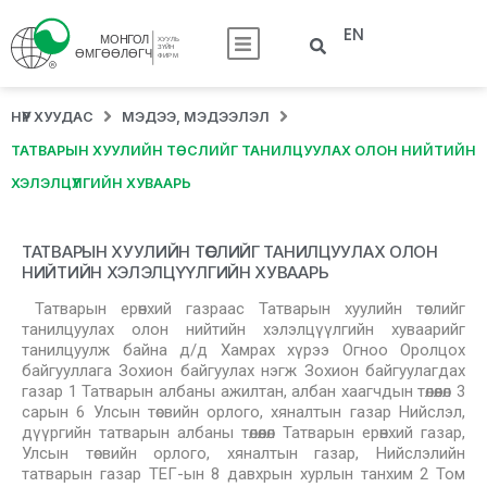
EN
НҮҮР ХУУДАС
МЭДЭЭ, МЭДЭЭЛЭЛ
ТАТВАРЫН ХУУЛИЙН ТӨСЛИЙГ ТАНИЛЦУУЛАХ ОЛОН НИЙТИЙН
ХЭЛЭЛЦҮҮЛГИЙН ХУВААРЬ
ТАТВАРЫН ХУУЛИЙН ТӨСЛИЙГ ТАНИЛЦУУЛАХ ОЛОН
НИЙТИЙН ХЭЛЭЛЦҮҮЛГИЙН ХУВААРЬ
Татварын ерөнхий газраас Татварын хуулийн төслийг
танилцуулах олон нийтийн хэлэлцүүлгийн хуваарийг
танилцуулж байна д/д Хамрах хүрээ Огноо Оролцох
байгууллага Зохион байгуулах нэгж Зохион байгуулагдах
газар 1 Татварын албаны ажилтан, албан хаагчдын төлөөлөл 3
сарын 6 Улсын төсвийн орлого, хяналтын газар Нийслэл,
дүүргийн татварын албаны төлөөлөл Татварын ерөнхий газар,
Улсын төсвийн орлого, хяналтын газар, Нийслэлийн
татварын газар ТЕГ-ын 8 давхрын хурлын танхим 2 Том