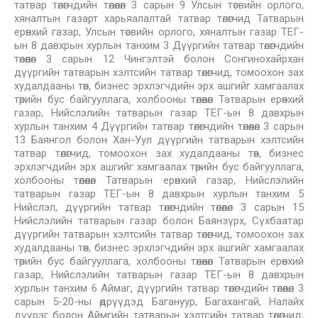
татвар төлөгчдийн төлөөлөл 3 сарын 9 Улсын төсвийн орлого,
хяналтын газарт харьяалалтай татвар төлөгчид Татварын
ерөнхий газар, Улсын төсвийн орлого, хяналтын газар ТЕГ-
ын 8 давхрын хурлын танхим 3 Дүүргийн татвар төлөгчдийн
төлөөлөл 3 сарын 12 Чингэлтэй болон Сонгинохайрхан
дүүргийн татварын хэлтсийн татвар төлөгчид, томоохон зах
худалдааны төв, бизнес эрхлэгчдийн эрх ашгийг хамгаалах
төрийн бус байгууллага, холбооны төлөөлөл Татварын ерөнхий
газар, Нийслэлийн татварын газар ТЕГ-ын 8 давхрын
хурлын танхим 4 Дүүргийн татвар төлөгчдийн төлөөлөл 3 сарын
13 Баянгол болон Хан-Уул дүүргийн татварын хэлтсийн
татвар төлөгчид, томоохон зах худалдааны төв, бизнес
эрхлэгчдийн эрх ашгийг хамгаалах төрийн бус байгууллага,
холбооны төлөөлөл Татварын ерөнхий газар, Нийслэлийн
татварын газар ТЕГ-ын 8 давхрын хурлын танхим 5
Нийслэл, дүүргийн татвар төлөгчдийн төлөөлөл 3 сарын 15
Нийслэлийн татварын газар болон Баянзүрх, Сүхбаатар
дүүргийн татварын хэлтсийн татвар төлөгчид, томоохон зах
худалдааны төв, бизнес эрхлэгчдийн эрх ашгийг хамгаалах
төрийн бус байгууллага, холбооны төлөөлөл Татварын ерөнхий
газар, Нийслэлийн татварын газар ТЕГ-ын 8 давхрын
хурлын танхим 6 Аймаг, дүүргийн татвар төлөгчдийн төлөөлөл 3
сарын 5-20-ны өдрүүдэд Багануур, Багахангай, Налайх
дүүрэг болон Аймгийн татварын хэлтсийн татвар төлөгчид,