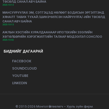
ТӨСӨЛД САНАЛ АВЧ БАЙНА
2025-10-13
МАНСУУРУУЛАХ ЭМ, СЭТГЭЦЭД НӨЛӨӨТ БОДИСЫН ЭРГЭЛТЭНД
ХЯНАЛТ ТАВИХ ТУХАЙ /ШИНЭЧИЛСЭН НАЙРУУЛГА/-ИЙН ТӨСӨЛД
САНАЛ АВЧ БАЙНА
2025-10-13
АЖЛЫН ХЭСГИЙН ХУРАЛДААНААР ИПОТЕКИЙН ЗЭЭЛИЙН
ХӨТӨЛБӨРИЙН ХЭРЭГЖИЛТИЙН ТАЛААР МЭДЭЭЛЭЛ СОНСЛОО
2025-10-02
БИДНИЙГ ДАГААРАЙ
FACEBOOK
SOUNDCLOUD
YOUTUBE
LINKEDIN
© 2015-2026 Монгол Өмгөөлөгч – Хууль зүйн фирм.