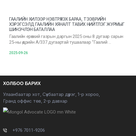
ГААЛИЙН ХИЛЭЭР НЭВТРҮҮЛЭХ БАРАА, ТЭЭВРИЙН
ХЭРЭГСЭЛД ГААЛИЙН ХЯНАЛТ ТАВИХ НИЙТЛЭГ ЖУРМЫГ
ШИНЭЧЛЭН БАТАЛЛАА
Гаалийн ерөнхий газрын даргын 2025 оны 8 дугаар сарын
25-ны өдрийн А/337 дугаартай тушаалаар “Гаалий …
2025-09-26
ХОЛБОО БАРИХ
Улаанбаатар хот, Сүхбаатар дүүрэг, 1-р хороо,
Гранд оффис төв, 2-р давхар
+976 7011-9206