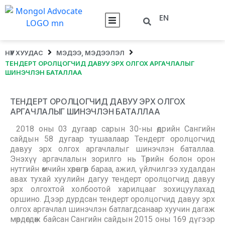
EN
НҮҮР ХУУДАС
МЭДЭЭ, МЭДЭЭЛЭЛ
ТЕНДЕРТ ОРОЛЦОГЧИД ДАВУУ ЭРХ ОЛГОХ АРГАЧЛАЛЫГ
ШИНЭЧЛЭН БАТАЛЛАА
ТЕНДЕРТ ОРОЛЦОГЧИД ДАВУУ ЭРХ ОЛГОХ
АРГАЧЛАЛЫГ ШИНЭЧЛЭН БАТАЛЛАА
2018 оны 03 дугаар сарын 30-ны өдрийн Сангийн
сайдын 58 дугаар тушаалаар Тендерт оролцогчид
давуу эрх олгох аргачлалыг шинэчлэн баталлаа.
Энэхүү аргачлалын зорилго нь Төрийн болон орон
нутгийн өмчийн хөрөнгөөр бараа, ажил, үйлчилгээ худалдан
авах тухай хуулийн дагуу тендерт оролцогчид давуу
эрх олгохтой холбоотой харилцааг зохицуулахад
оршино. Дээр дурдсан тендерт оролцогчид давуу эрх
олгох аргачлал шинэчлэн батлагдсанаар хуучин дагаж
мөрдөгдөж байсан Сангийн сайдын 2015 оны 169 дүгээр