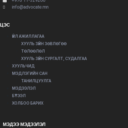
+976 11-329206
info@advocate.mn
ЦЭС
ҮЙЛ АЖИЛЛАГАА
ХУУЛЬ ЗҮЙН ЗӨВЛӨГӨӨ
ТӨЛӨӨЛӨЛ
ХУУЛЬ ЗҮЙН СУРГАЛТ, СУДАЛГАА
ХУУЛЬЧИД
МЭДЛЭГИЙН САН
ТАНИЛЦУУЛГА
МЭДЭЭЛЭЛ
БҮТЭЭЛ
ХОЛБОО БАРИХ
МЭДЭЭ МЭДЭЭЛЭЛ