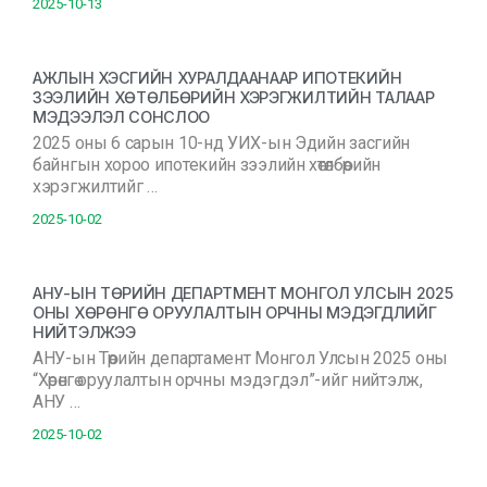
2025-10-13
АЖЛЫН ХЭСГИЙН ХУРАЛДААНААР ИПОТЕКИЙН
ЗЭЭЛИЙН ХӨТӨЛБӨРИЙН ХЭРЭГЖИЛТИЙН ТАЛААР
МЭДЭЭЛЭЛ СОНСЛОО
2025 оны 6 сарын 10-нд УИХ-ын Эдийн засгийн
байнгын хороо ипотекийн зээлийн хөтөлбөрийн
хэрэгжилтийг …
2025-10-02
АНУ-ЫН ТӨРИЙН ДЕПАРТМЕНТ МОНГОЛ УЛСЫН 2025
ОНЫ ХӨРӨНГӨ ОРУУЛАЛТЫН ОРЧНЫ МЭДЭГДЛИЙГ
НИЙТЭЛЖЭЭ
АНУ-ын Төрийн департамент Монгол Улсын 2025 оны
“Хөрөнгө оруулалтын орчны мэдэгдэл”-ийг нийтэлж,
АНУ …
2025-10-02