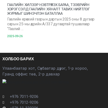
ГААЛИЙН ХИЛЭЭР НЭВТРҮҮЛЭХ БАРАА, ТЭЭВРИЙН
ХЭРЭГСЭЛД ГААЛИЙН ХЯНАЛТ ТАВИХ НИЙТЛЭГ
ЖУРМЫГ ШИНЭЧЛЭН БАТАЛЛАА
Гаалийн ерөнхий газрын даргын 2025 оны 8 дугаар
сарын 25-ны өдрийн А/337 дугаартай тушаалаар
“Гаалий …
2025-09-26
ХОЛБОО БАРИХ
Улаанбаатар хот, Сүхбаатар дүүрэг, 1-р хороо,
Гранд оффис төв, 2-р давхар
+976 7011-9206
+976 7012-9206