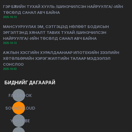
ГЭР БҮЛИЙН ТУХАЙ ХУУЛЬ /ШИНЭЧИЛСЭН НАЙРУУЛГА/-ИЙН
ТӨСӨЛД САНАЛ АВЧ БАЙНА
2025-10-13
МАНСУУРУУЛАХ ЭМ, СЭТГЭЦЭД НӨЛӨӨТ БОДИСЫН
ЭРГЭЛТЭНД ХЯНАЛТ ТАВИХ ТУХАЙ /ШИНЭЧИЛСЭН
НАЙРУУЛГА/-ИЙН ТӨСӨЛД САНАЛ АВЧ БАЙНА
2025-10-13
АЖЛЫН ХЭСГИЙН ХУРАЛДААНААР ИПОТЕКИЙН ЗЭЭЛИЙН
ХӨТӨЛБӨРИЙН ХЭРЭГЖИЛТИЙН ТАЛААР МЭДЭЭЛЭЛ
СОНСЛОО
2025-10-02
БИДНИЙГ ДАГААРАЙ
FACEBOOK
SOUNDCLOUD
YOUTUBE