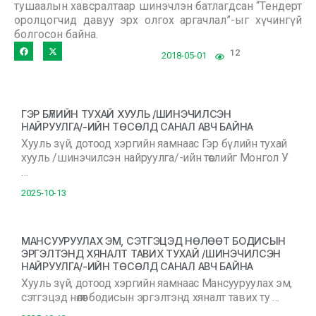
тушаалын хавсралтаар шинэчлэн батлагдсан “Тендерт
оролцогчид давуу эрх олгох аргачлал”-ыг хүчингүй
болгосон байна.
12
2018-05-01
ГЭР БҮЛИЙН ТУХАЙ ХУУЛЬ /ШИНЭЧИЛСЭН
НАЙРУУЛГА/-ИЙН ТӨСӨЛД САНАЛ АВЧ БАЙНА
Хууль зүй, дотоод хэргийн яамнаас Гэр бүлийн тухай
хууль /шинэчилсэн найруулга/-ийн төслийг Монгол У
…
2025-10-13
МАНСУУРУУЛАХ ЭМ, СЭТГЭЦЭД НӨЛӨӨТ БОДИСЫН
ЭРГЭЛТЭНД ХЯНАЛТ ТАВИХ ТУХАЙ /ШИНЭЧИЛСЭН
НАЙРУУЛГА/-ИЙН ТӨСӨЛД САНАЛ АВЧ БАЙНА
Хууль зүй, дотоод хэргийн яамнаас Мансууруулах эм,
сэтгэцэд нөлөөт бодисын эргэлтэнд хяналт тавих ту …