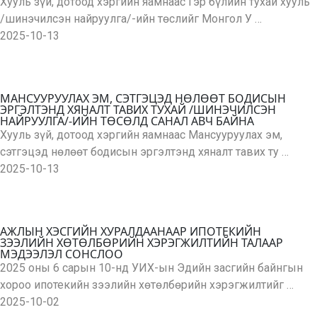
Хууль зүй, дотоод хэргийн яамнаас Гэр бүлийн тухай хууль
/шинэчилсэн найруулга/-ийн төслийг Монгол У …
2025-10-13
МАНСУУРУУЛАХ ЭМ, СЭТГЭЦЭД НӨЛӨӨТ БОДИСЫН
ЭРГЭЛТЭНД ХЯНАЛТ ТАВИХ ТУХАЙ /ШИНЭЧИЛСЭН
НАЙРУУЛГА/-ИЙН ТӨСӨЛД САНАЛ АВЧ БАЙНА
Хууль зүй, дотоод хэргийн яамнаас Мансууруулах эм,
сэтгэцэд нөлөөт бодисын эргэлтэнд хяналт тавих ту …
2025-10-13
АЖЛЫН ХЭСГИЙН ХУРАЛДААНААР ИПОТЕКИЙН
ЗЭЭЛИЙН ХӨТӨЛБӨРИЙН ХЭРЭГЖИЛТИЙН ТАЛААР
МЭДЭЭЛЭЛ СОНСЛОО
2025 оны 6 сарын 10-нд УИХ-ын Эдийн засгийн байнгын
хороо ипотекийн зээлийн хөтөлбөрийн хэрэгжилтийг …
2025-10-02