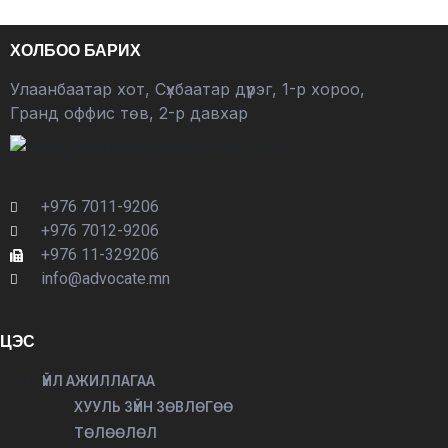
ХОЛБОО БАРИХ
Улаанбаатар хот, Сүхбаатар дүүрэг, 1-р хороо,
Гранд оффис төв, 2-р давхар
+976 7011-9206
+976 7012-9206
+976 11-329206
info@advocate.mn
ЦЭС
ҮЙЛ АЖИЛЛАГАА
ХУУЛЬ ЗҮЙН ЗӨВЛӨГӨӨ
ТӨЛӨӨЛӨЛ