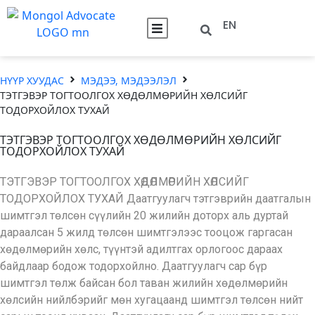
EN
НҮҮР ХУУДАС
МЭДЭЭ, МЭДЭЭЛЭЛ
ТЭТГЭВЭР ТОГТООЛГОХ ХӨДӨЛМӨРИЙН ХӨЛСИЙГ
ТОДОРХОЙЛОХ ТУХАЙ
ТЭТГЭВЭР ТОГТООЛГОХ ХӨДӨЛМӨРИЙН ХӨЛСИЙГ
ТОДОРХОЙЛОХ ТУХАЙ
ТЭТГЭВЭР ТОГТООЛГОХ ХӨДӨЛМӨРИЙН ХӨЛСИЙГ
ТОДОРХОЙЛОХ ТУХАЙ Даатгуулагч тэтгэврийн даатгалын
шимтгэл төлсөн сүүлийн 20 жилийн доторх аль дуртай
дараалсан 5 жилд төлсөн шимтгэлээс тооцож гаргасан
хөдөлмөрийн хөлс, түүнтэй адилтгах орлогоос дараах
байдлаар бодож тодорхойлно. Даатгуулагч сар бүр
шимтгэл төлж байсан бол таван жилийн хөдөлмөрийн
хөлсийн нийлбэрийг мөн хугацаанд шимтгэл төлсөн нийт