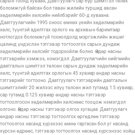
сарын тоонд хуваан, Даатгуулагч сар бүр шимтгэл төлөх
боломжгүй байсан бол таван жилийн туршид авсан
хөдөлмөрийн хөлсийн нийлбэрийг 60-д хуваана.
Даатгуулагчийн 1995 оноос өмнөх үеийн хөдөлмөрийн
хөлс, түүнтэй адилтгах орлого нь архивын баримтаар
нотлогдох боломжгүй тохиолдолд мэргэжлийн жишиг
цалинд үндэслэн тэтгэвэр тогтоолгох сарын дундаж
хөдөлмөрийн хөлсийг тодорхойлж болно. Өндөр насны
тэтгэврийн хэмжээ, нэмэгдэл: Даатгуулагчийн нийгмийн
даатгалын шимтгэл төлсөн сарын дундаж хөдөлмөрийн
хөлс, түүнтэй адилтгах орлогын 45 хувиар өндөр насны
тэтгэврийг тогтооно. Даатгуулагч тэтгэврийн даатгалын
шимтгэлийг 20 жилээс илүү төлсөн жил тутамд 1.5 хувиар,
сар тутамд 0.125 хувиар өндөр насны тэтгэвэр
тогтоолгосон хөдөлмөрийн хөлснөөс тооцож нэмэгдэл
олгоно. Өндөр насны тэтгэвэр олгох хугацаа: Даатгуулагч
өндөр насны тэтгэвэр тогтоолгох өргөдлөө тэтгэвэр
тогтоолгох насанд хүрэхээс өмнө гаргасан бол уг насанд
хүрсэн өдрөөс, тэтгэвэр тогтоолгох насанд хүрсэнээс хойш