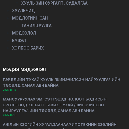
ХУУЛЬ ЗҮЙН СУРГАЛТ, СУДАЛГАА
ХУУЛЬЧИД
МЭДЛЭГИЙН САН
ТАНИЛЦУУЛГА
МЭДЭЭЛЭЛ
БҮТЭЭЛ
ХОЛБОО БАРИХ
МЭДЭЭ МЭДЭЭЛЭЛ
ГЭР БҮЛИЙН ТУХАЙ ХУУЛЬ /ШИНЭЧИЛСЭН НАЙРУУЛГА/-ИЙН
ТӨСӨЛД САНАЛ АВЧ БАЙНА
2025-10-13
МАНСУУРУУЛАХ ЭМ, СЭТГЭЦЭД НӨЛӨӨТ БОДИСЫН
ЭРГЭЛТЭНД ХЯНАЛТ ТАВИХ ТУХАЙ /ШИНЭЧИЛСЭН
НАЙРУУЛГА/-ИЙН ТӨСӨЛД САНАЛ АВЧ БАЙНА
2025-10-13
АЖЛЫН ХЭСГИЙН ХУРАЛДААНААР ИПОТЕКИЙН ЗЭЭЛИЙН