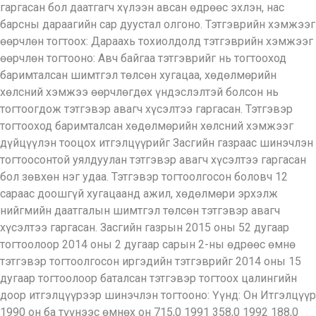
гаргасан бол даатгагч хүлээн авсан өдрөөс эхлэн, нас
барсны дараагийн сар дуустал олгоно. Тэтгэврийн хэмжээг
өөрчлөн тогтоох: Дараахь тохиолдолд тэтгэврийн хэмжээг
өөрчлөн тогтооно: Авч байгаа тэтгэврийг нь тогтооход
баримталсан шимтгэл төлсөн хугацаа, хөдөлмөрийн
хөлсний хэмжээ өөрчлөгдөх үндэслэлтэй болсон нь
тогтоогдож тэтгэвэр авагч хүсэлтээ гаргасан. Тэтгэвэр
тогтооход баримталсан хөдөлмөрийн хөлсний хэмжээг
дүйцүүлэн тооцох итгэлцүүрийг Засгийн газраас шинэчлэн
тогтоосонтой уялдуулан тэтгэвэр авагч хүсэлтээ гаргасан
бол зөвхөн нэг удаа. Тэтгэвэр тогтоолгосон боловч 12
сараас доошгүй хугацаанд ажил, хөдөлмөри эрхэлж
нийгмийн даатгалын шимтгэл төлсөн тэтгэвэр авагч
хүсэлтээ гаргасан. Засгийн газрын 2015 оны 52 дугаар
тогтоолоор 2014 оны 2 дугаар сарын 2-ны өдрөөс өмнө
тэтгэвэр тогтоолгосон иргэдийн тэтгэврийг 2014 оны 15
дугаар тогтоолоор баталсан тэтгэвэр тогтоох цалингийн
доор итгэлцүүрээр шинэчлэн тогтооно: Үүнд: Он Итгэлцүүр
1990 он ба түүнээс өмнөх он 715,0 1991 358,0 1992 188,0