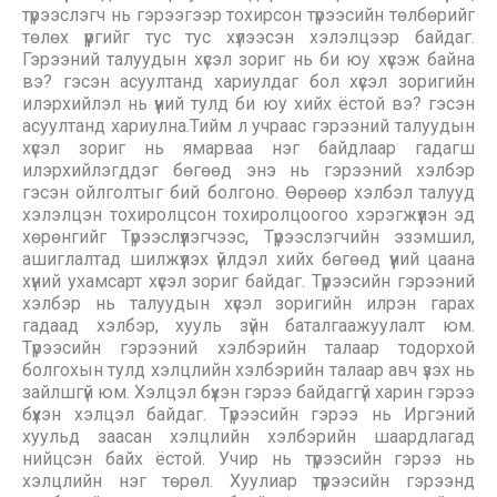
түрээслэгч нь гэрээгээр тохирсон түрээсийн төлбөрийг
төлөх үүргийг тус тус хүлээсэн хэлэлцээр байдаг.
Гэрээний талуудын хүсэл зориг нь би юу хүсэж байна
вэ? гэсэн асуултанд хариулдаг бол хүсэл зоригийн
илэрхийлэл нь үүний тулд би юу хийх ёстой вэ? гэсэн
асуултанд хариулна.Тийм л учраас гэрээний талуудын
хүсэл зориг нь ямарваа нэг байдлаар гадагш
илэрхийлэгддэг бөгөөд энэ нь гэрээний хэлбэр
гэсэн ойлголтыг бий болгоно. Өөрөөр хэлбэл талууд
хэлэлцэн тохиролцсон тохиролцоогоо хэрэгжүүлэн эд
хөрөнгийг Түрээслүүлэгчээс, Түрээслэгчийн эзэмшил,
ашиглалтад шилжүүлэх үйлдэл хийх бөгөөд үүний цаана
хүний ухамсарт хүсэл зориг байдаг. Түрээсийн гэрээний
хэлбэр нь талуудын хүсэл зоригийн илрэн гарах
гадаад хэлбэр, хууль зүйн баталгаажуулалт юм.
Түрээсийн гэрээний хэлбэрийн талаар тодорхой
болгохын тулд хэлцлийн хэлбэрийн талаар авч үзэх нь
зайлшгүй юм. Хэлцэл бүхэн гэрээ байдаггүй харин гэрээ
бүхэн хэлцэл байдаг. Түрээсийн гэрээ нь Иргэний
хуульд заасан хэлцлийн хэлбэрийн шаардлагад
нийцсэн байх ёстой. Учир нь түрээсийн гэрээ нь
хэлцлийн нэг төрөл. Хуулиар түрээсийн гэрээнд