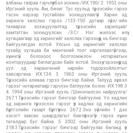
албаны газраа гэрчлүүлбэл зохино./ИХ.190/ 2. 1952 оны
Иргэний хууль Ам, бичиг. Тус хуульд түрээсийн гэрээ
гэсэн нэрээр тусгайлан зохицуулаагүй. Харин эд
хөрөнгө хөлслөх гэрээ /133-150 дугаар зүйл/-ийн
талаархи зохицуулалтад түрээсийн харилцааг
хамтатган зохицуулсан. /З.С/. Нэг жилээс илүү
хугацаагаар эд хөрөнгийг хөлслөх гэрээнүүд нь бичгээр
байгуулагдах ёстой. Улсын эд хөрөнгийг хөлслөх
тухайд хугацаа ба мөнгөний тоог харгалзахгүйгээр,
хүчингүй болохоос болгоомжлон нотариатын
конторуудаар батлагдсан байх ёстой. Энэхүү гэрээнүүдэд
уул эд хөрөнгөний нарийн тодорхойлолтыг
хавсаргана. ИХ.134. 3. 1963 оны Иргэний хууль
Түрээсийн аливаа гэрээ бичгээр байна. Талууд хүсвэл
гэрээг нотариатаар гэрчлэн батлуулж болно. ИХ.198 3
4. 1994 оны Иргэний хууль /Шинэчилсэн найруулга/
267.1.Түрээсийн гэрээг бичгээр байгуулна. Үл хөдлөх
эд хөрөнгө түрээслэх гэрээг үл хөдлөх эд хөрөнгийн
бүртгэлийн газарт бүртгүүлнэ. 267.2.Энэ зүйлийн 1 дэх
хэсэгт заасан шаардлагыг биелүүлээгүй гэрээ хүчин
төгөлдөр бус байна. 5. 2002 оны Иргэний хууль
318.3.Түрээсийн гэрээг бичгээр байгуулах бөгөөд үл