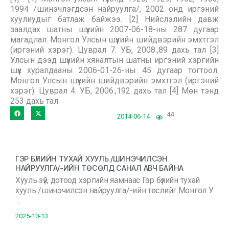
1994 /шинэчлэгдсэн найруулга/, 2002 онд иргэний
хуулиудыг батлаж байжээ. [2] Нийслэлийн давж
заалдах шатны шүүхийн 2007-06-18-ны 287 дугаар
магадлал. Монгол Улсын шүүхийн шийдвэрийн эмхтгэл
(иргэний хэрэг). Цуврал 7. УБ, 2008.,89 дахь тал [3]
Улсын дээд шүүхийн хяналтын шатны иргэний хэргийн
шүүх хуралдааны 2006-01-26-ны 45 дугаар тогтоол.
Монгол Улсын шүүхийн шийдвэрийн эмхтгэл (иргэний
хэрэг). Цуврал 4. УБ, 2006.,192 дахь тал [4] Мөн тэнд
253 дахь тал
44
2014-06-14
ГЭР БҮЛИЙН ТУХАЙ ХУУЛЬ /ШИНЭЧИЛСЭН
НАЙРУУЛГА/-ИЙН ТӨСӨЛД САНАЛ АВЧ БАЙНА
Хууль зүй, дотоод хэргийн яамнаас Гэр бүлийн тухай
хууль /шинэчилсэн найруулга/-ийн төслийг Монгол У
…
2025-10-13