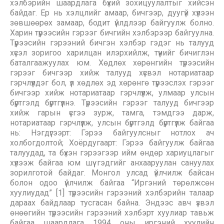
хэлбэрийн шаардлага бүхий зохицуулалтыг хийсэн
байдаг. Ер нь хэлцлийг амаар, бичгээр, дуугүй хүлээн
зөвшөөрөх замаар, бодит үйлдлээр байгуулж болно.
Харин түрээсийн гэрээг бичгийн хэлбэрээр байгуулна.
Түрээсийн гэрээний бичгэн хэлбэр гэдэг нь талууд
хүсэл зоригоо харилцан илэрхийлж, түүнийг бичиглэн
баталгаажуулах юм. Хөдлөх хөрөнгийн түрээсийн
гэрээг бичгээр хийж талууд хүсвэл нотариатаар
гэрчлүүлдэг бол, үл хөдлөх эд хөрөнгө түрээслэх гэрээг
бичгээр хийж нотариатаар гэрчлүүлж, улмаар улсын
бүртгэлд бүртгүүлнэ. Түрээсийн гэрээг талууд бичгээр
хийж гарын үсгээ зурж, тамга, тэмдгээ дарж,
нотариатаар гэрчлүүлж, улсын бүртгэлд бүртгүүлж байгаа
нь: Нэгдүгээрт: Гэрээ байгуулсныг нотлох ач
холбогдолтой; Хоёрдугаарт: Гэрээ байгуулж байгаа
талуудад, та бүхэн гэрээгээр ийм өндөр хариуцлагыг
хүлээж байгаа юм шүү гэдгийг анхааруулан сануулах
зорилготой байдаг. Монгол улсад үйлчилж байсан
болон одоо үйлчилж байгаа “Иргэний төрөлжсөн
хуулиудад” [1] түрээсийн гэрээний хэлбэрийн талаар
дараах байдлаар тусгасан байна. Эндээс авч үзвэл
өнөөгийн түрээсийн гэрээний хэлбэрт хуулиар тавьж
байгаа шаардлага 1994 оны иргэний хуулийн