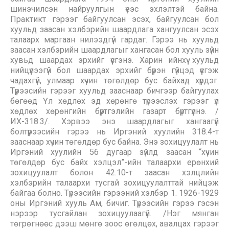
шинэчилсэн найруулгын үеэс эхлэлтэй байна.
Практикт гэрээг байгуулсан эсэх, байгуулсан бол
хуульд заасан хэлбэрийн шаардлага хангуулсан эсэх
талаарх маргаан нилээдгүй гардаг. Гэрээ нь хуульд
заасан хэлбэрийн шаардлагыг хангасан бол хууль зүйн
хувьд шаардах эрхийг үүсгэнэ. Харин ийнхүү хуульд
нийцүүлээгүй бол шаардах эрхийг бүрэн гүйцэд үүсгэж
чадахгүй, улмаар хүчин төгөлдөр бус байхад хүрдэг.
Түрээсийн гэрээг хуульд зааснаар бичгээр байгуулах
бөгөөд Үл хөдлөх эд хөрөнгө түрээслэх гэрээг үл
хөдлөх хөрөнгийн бүртгэлийн газарт бүртгүүлнэ. /
ИХ-318.3/. Хэрвээ энэ шаардлагыг хангаагүй
болтүрээсийн гэрээ нь Иргэний хуулийн 318.4-т
зааснаар хүчин төгөлдөр бус байна. Энэ зохицуулалт нь
Иргэний хуулийн 56 дугаар зүйлд заасан “хүчин
төгөлдөр бус байх хэлцэл”-ийн талаархи ерөнхий
зохицуулалт болон 42.10-т заасан хэлцлийн
хэлбэрийн талаархи тусгай зохицуулалттай нийцэж
байгаа болно. Түрээсийн гэрээний хэлбэр 1. 1926-1929
оны Иргэний хууль Ам, бичиг. Түрээсийн гэрээ гэсэн
нэрээр тусгайлан зохицуулаагүй. /Нэг мянган
төгрөгнөөс дээш мөнгө зоос өгөлцөх, авалцах гэрээг