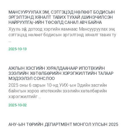
МАНСУУРУУЛАХ ЭМ, СЭТГЭЦЭД НӨЛӨӨТ БОДИСЫН
ЭРГЭЛТЭНД ХЯНАЛТ ТАВИХ ТУХАЙ /ШИНЭЧИЛСЭН
НАЙРУУЛГА/-ИЙН ТӨСӨЛД САНАЛ АВЧ БАЙНА
Хууль зүй, дотоод хэргийн яамнаас Мансууруулах эм,
сэтгэцэд нөлөөт бодисын эргэлтэнд хяналт тавих ту
…
2025-10-13
АЖЛЫН ХЭСГИЙН ХУРАЛДААНААР ИПОТЕКИЙН
ЗЭЭЛИЙН ХӨТӨЛБӨРИЙН ХЭРЭГЖИЛТИЙН ТАЛААР
МЭДЭЭЛЭЛ СОНСЛОО
2025 оны 6 сарын 10-нд УИХ-ын Эдийн засгийн
байнгын хороо ипотекийн зээлийн хөтөлбөрийн
хэрэгжилтийг …
2025-10-02
АНУ-ЫН ТӨРИЙН ДЕПАРТМЕНТ МОНГОЛ УЛСЫН 2025