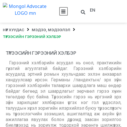
EN
НҮҮР ХУУДАС
МЭДЭЭ, МЭДЭЭЛЭЛ
ТҮРЭЭСИЙН ГЭРЭЭНИЙ ХЭЛБЭР
ТҮРЭЭСИЙН ГЭРЭЭНИЙ ХЭЛБЭР
Гэрээний хэлбэрийн асуудал нь онол, практикийн
гүнзгий агуулгатай байдаг. Гэрээний хэлбэрийн
асуудалд эртний ромын хуульчдаас эхлэн анхаарал
хандуулсаар ирсэн. Германы /пандектын/ эрх зүйн
гэрээний хэлбэрийн талаархи шаардлага маш өндөр
байдаг бөгөөд эл шаардлагыг зөрчвөл гэрээ хүчин
төгөлдөр бус байна. Түрээсийн гэрээ нь иргэний эрх
зүйн харилцааг хялбархан үүсгэх нэг гол үндэслэл,
талуудын хүсэл зоригийн илэрхийлэл буюу түрээслүүлэгч
нь түрээслэгчийн эзэмшил, ашиглалтад аж ахуйн үйл
ажиллагаа явуулах болон дүрэмд заасан зорилгоо
биелүүлэхэд нь зориулж тодорхой хөрөнгө шилжүүлэх,