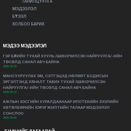
ТАНИЛЦУУЛГА
МЭДЭЭЛЭЛ
БҮТЭЭЛ
ХОЛБОО БАРИХ
МЭДЭЭ МЭДЭЭЛЭЛ
ГЭР БҮЛИЙН ТУХАЙ ХУУЛЬ /ШИНЭЧИЛСЭН НАЙРУУЛГА/-ИЙН
ТӨСӨЛД САНАЛ АВЧ БАЙНА
2025-10-13
МАНСУУРУУЛАХ ЭМ, СЭТГЭЦЭД НӨЛӨӨТ БОДИСЫН
ЭРГЭЛТЭНД ХЯНАЛТ ТАВИХ ТУХАЙ /ШИНЭЧИЛСЭН
НАЙРУУЛГА/-ИЙН ТӨСӨЛД САНАЛ АВЧ БАЙНА
2025-10-13
АЖЛЫН ХЭСГИЙН ХУРАЛДААНААР ИПОТЕКИЙН ЗЭЭЛИЙН
ХӨТӨЛБӨРИЙН ХЭРЭГЖИЛТИЙН ТАЛААР МЭДЭЭЛЭЛ
СОНСЛОО
2025-10-02