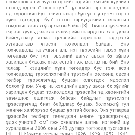
эзэмшүүлж ашиглуулах эрхийг төрийн өмчийн хуулийн
этгээд эдэлнэ” гэсэн тул “…түрээсийн гэрээг үл хөдлөх
эд хөрөнгийн бүртгэлийн газарт бүртгүүлээгүй тул уг гэрээ
хүчин төгөлдөр бус” гэсэн хариуцагчийн хяналтын
гомдлыг хангахгүй орхисон байна [3] . Түүнчлэн түрээсийн
гэрээг хуульд заасан хэлбэрийн шаардлага хангуулан
байгуулаагүй атлаа түрээсийн харилцааг тодорхой
хугацаагаар үүсгэсэн тохиолдол байдаг. Энэ
тохиолдолд талуудын аль нэг түрээсийн гэрээ хүчин
төгөлдөр бус тул гэрээний дагуу авсан бүх зүйлээ
харилцан буцааж өгөх ёстой гэж маргах нь бий. Энэ
талаар “…хэлцлийг хүчин төгөлдөр бус гэж үзсэн
тохиолдолд түрээслүүлэгчийн түрээсийн хөлсөнд авсан
төлбөр түрээслэгчид буцаан олгогдох үндэслэл
болохгүй юм. Учир нь хэлцлийн дагуу авсан бүх зүйлийг
харилцан буцаах тохиолдолд түрээсийн эд хөрөнгийн
эзэмшиж ашиглаж байсан байдлыг түрээслэгч
түрээслүүлэгчид биет байдлаар буцаах боломжгүй тул
мөнгөн хэлбэрээр буцаах үүрэгтэй болно. Энэ утгаараа
түрээсийн төлбөрт төлөгдсөн мөнгө түрээслүүлэгчид
үлдэх учиртай юм” гэж хяналтын шатны иргэний шүүх
хуралдааны 2006 оны 248 дугаар тогтоолд тусгажээ
[4] . [1] Монгол улсын түүхэнд 1926, 1929, 1952, 1963,