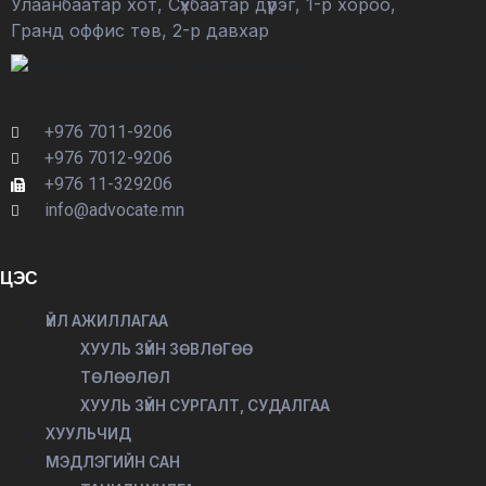
Улаанбаатар хот, Сүхбаатар дүүрэг, 1-р хороо,
Гранд оффис төв, 2-р давхар
+976 7011-9206
+976 7012-9206
+976 11-329206
info@advocate.mn
ЦЭС
ҮЙЛ АЖИЛЛАГАА
ХУУЛЬ ЗҮЙН ЗӨВЛӨГӨӨ
ТӨЛӨӨЛӨЛ
ХУУЛЬ ЗҮЙН СУРГАЛТ, СУДАЛГАА
ХУУЛЬЧИД
МЭДЛЭГИЙН САН