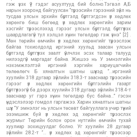
гэж үзэх үү? гэдэг асуултууд бий болно.Тэгвэл А,Б
нарын хооронд байгуулсан “түрээсийн гэрээний зүйл нь
тусдаа улсын эрхийн бүртгэлд бүртгэгдсэн үл хөдлөх
хөрөнгө биш бөгөөд үл хөдлөх хөрөнгийн зарим
хэсгийг түрээслэхэд гэрээг улсын бүртгэлд бүртгүүлэх
шаардлагагүй тул хэлцэл хүчин төгөлдөр гэж үзнэ” [2] .
Мөн төрийн өмчийн үл хөдлөх хөрөнгийг түрээслэж
байгаа тохиолдолд иргэний хуульд заасан улсын
бүртгэлд бүртгүүлэх заалт үйлчлэх эсэх талаар талууд
нилээдгүй маргадаг байна. Жишээ нь У эмнэлгийн
нэхэмжлэлтэй иргэний хэргийн хариуцагчийн
төлөөлөгч Б хяналтын шатны шүүхэд “…иргэний
хуулийн 318 дугаар зүйлийн 318.3-т зааснаар түрээсийн
гэрээг үл хөдлөх хөрөнгийн бүртгэлийн газарт
бүртгүүлээгүй ба дээрх хуулийн 318 дугаар зүйлийн 318.4-т
зааснаар уг гэрэ хүчин төгөлдөр бус байна…” гэсэн
үндэслэлээр гомдол гаргажээ. Харин хяналтын шатны
шүүх “У эмнэлэг нь улсын төсөвт байгууллага учир түүний
эзэмшиж буй үл хөдлөх эд хөрөнгийг түрээслэх
журмыг Төрийн болон орон нутгийн өмчийн тухай
хуулиар зохицуулдаг болно. Уг хуулийн 28 дугаар
зүйлийн 28.2-т “… үл хөдлөх эд хөрөнгийг түрээсээр