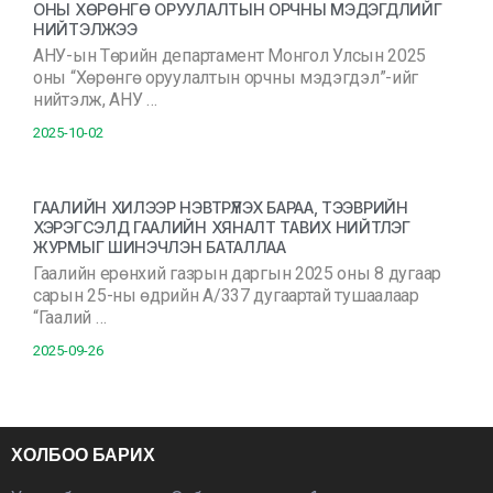
ОНЫ ХӨРӨНГӨ ОРУУЛАЛТЫН ОРЧНЫ МЭДЭГДЛИЙГ
НИЙТЭЛЖЭЭ
АНУ-ын Төрийн департамент Монгол Улсын 2025
оны “Хөрөнгө оруулалтын орчны мэдэгдэл”-ийг
нийтэлж, АНУ …
2025-10-02
ГААЛИЙН ХИЛЭЭР НЭВТРҮҮЛЭХ БАРАА, ТЭЭВРИЙН
ХЭРЭГСЭЛД ГААЛИЙН ХЯНАЛТ ТАВИХ НИЙТЛЭГ
ЖУРМЫГ ШИНЭЧЛЭН БАТАЛЛАА
Гаалийн ерөнхий газрын даргын 2025 оны 8 дугаар
сарын 25-ны өдрийн А/337 дугаартай тушаалаар
“Гаалий …
2025-09-26
ХОЛБОО БАРИХ