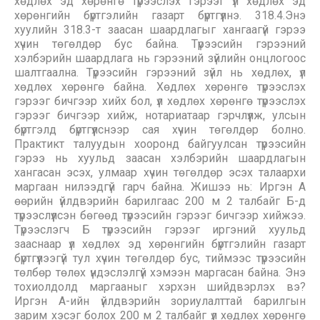
хөдлөх эд хөрөнгө түрээслэх гэрээг үл хөдлөх эд
хөрөнгийн бүртгэлийн газарт бүртгүүлнэ. 318.4.Энэ
хуулийн 318.3-т заасан шаардлагыг хангаагүй гэрээ
хүчин төгөлдөр бус байна. Түрээсийн гэрээний
хэлбэрийн шаардлага нь гэрээний зүйлийн онцлогоос
шалтгаална. Түрээсийн гэрээний зүйл нь хөдлөх, үл
хөдлөх хөрөнгө байна. Хөдлөх хөрөнгө түрээслэх
гэрээг бичгээр хийх бол, үл хөдлөх хөрөнгө түрээслэх
гэрээг бичгээр хийж, нотариатаар гэрчлүүлж, улсын
бүртгэлд бүртгүүлснээр сая хүчин төгөлдөр болно.
Практикт талуудын хооронд байгуулсан түрээсийн
гэрээ нь хуульд заасан хэлбэрийн шаардлагын
хангасан эсэх, улмаар хүчин төгөлдөр эсэх талаархи
маргаан нилээдгүй гарч байна. Жишээ нь: Иргэн А
өөрийн үйлдвэрийн барилгаас 200 м 2 талбайг Б-д
түрээслүүлсэн бөгөөд түрээсийн гэрээг бичгээр хийжээ.
Түрээслэгч Б түрээсийн гэрээг иргэний хуульд
зааснаар үл хөдлөх эд хөрөнгийн бүртгэлийн газарт
бүртгүүлээгүй тул хүчин төгөлдөр бус, тиймээс түрээсийн
төлбөр төлөх үндэслэлгүй хэмээн маргасан байна. Энэ
тохиолдолд маргааныг хэрхэн шийдвэрлэх вэ?
Иргэн А-ийн үйлдвэрийн зориулалттай барилгын
зарим хэсэг болох 200 м 2 талбайг үл хөдлөх хөрөнгө