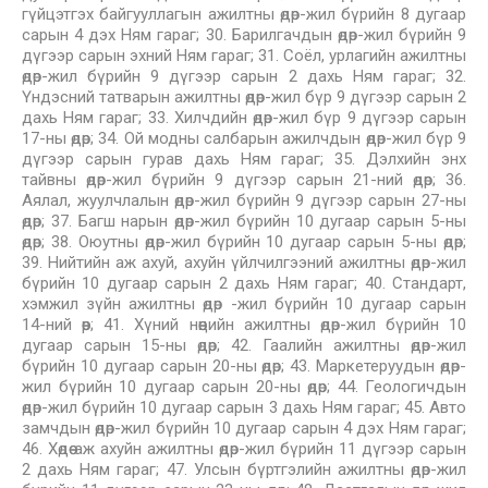
гүйцэтгэх байгууллагын ажилтны өдөр-жил бүрийн 8 дугаар
сарын 4 дэх Ням гараг; 30. Барилгачдын өдөр-жил бүрийн 9
дүгээр сарын эхний Ням гараг; 31. Соёл, урлагийн ажилтны
өдөр-жил бүрийн 9 дүгээр сарын 2 дахь Ням гараг; 32.
Үндэсний татварын ажилтны өдөр-жил бүр 9 дүгээр сарын 2
дахь Ням гараг; 33. Хилчдийн өдөр-жил бүр 9 дүгээр сарын
17-ны өдөр; 34. Ой модны салбарын ажилчдын өдөр-жил бүр 9
дүгээр сарын гурав дахь Ням гараг; 35. Дэлхийн энх
тайвны өдөр-жил бүрийн 9 дүгээр сарын 21-ний өдөр; 36.
Аялал, жуулчлалын өдөр-жил бүрийн 9 дүгээр сарын 27-ны
өдөр; 37. Багш нарын өдөр-жил бүрийн 10 дугаар сарын 5-ны
өдөр; 38. Оюутны өдөр-жил бүрийн 10 дугаар сарын 5-ны өдөр;
39. Нийтийн аж ахуй, ахуйн үйлчилгээний ажилтны өдөр-жил
бүрийн 10 дугаар сарын 2 дахь Ням гараг; 40. Стандарт,
хэмжил зүйн ажилтны өдөр -жил бүрийн 10 дугаар сарын
14-ний өөр; 41. Хүний нөөцийн ажилтны өдөр-жил бүрийн 10
дугаар сарын 15-ны өдөр; 42. Гаалийн ажилтны өдөр-жил
бүрийн 10 дугаар сарын 20-ны өдөр; 43. Маркетеруудын өдөр-
жил бүрийн 10 дугаар сарын 20-ны өдөр; 44. Геологичдын
өдөр-жил бүрийн 10 дугаар сарын 3 дахь Ням гараг; 45. Авто
замчдын өдөр-жил бүрийн 10 дугаар сарын 4 дэх Ням гараг;
46. Хөдөө аж ахуйн ажилтны өдөр-жил бүрийн 11 дүгээр сарын
2 дахь Ням гараг; 47. Улсын бүртгэлийн ажилтны өдөр-жил