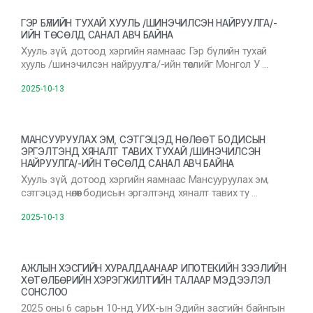
ГЭР БҮЛИЙН ТУХАЙ ХУУЛЬ /ШИНЭЧИЛСЭН НАЙРУУЛГА/-
ИЙН ТӨСӨЛД САНАЛ АВЧ БАЙНА
Хууль зүй, дотоод хэргийн яамнаас Гэр бүлийн тухай
хууль /шинэчилсэн найруулга/-ийн төслийг Монгол У …
2025-10-13
МАНСУУРУУЛАХ ЭМ, СЭТГЭЦЭД НӨЛӨӨТ БОДИСЫН
ЭРГЭЛТЭНД ХЯНАЛТ ТАВИХ ТУХАЙ /ШИНЭЧИЛСЭН
НАЙРУУЛГА/-ИЙН ТӨСӨЛД САНАЛ АВЧ БАЙНА
Хууль зүй, дотоод хэргийн яамнаас Мансууруулах эм,
сэтгэцэд нөлөөт бодисын эргэлтэнд хяналт тавих ту …
2025-10-13
АЖЛЫН ХЭСГИЙН ХУРАЛДААНААР ИПОТЕКИЙН ЗЭЭЛИЙН
ХӨТӨЛБӨРИЙН ХЭРЭГЖИЛТИЙН ТАЛААР МЭДЭЭЛЭЛ
СОНСЛОО
2025 оны 6 сарын 10-нд УИХ-ын Эдийн засгийн байнгын