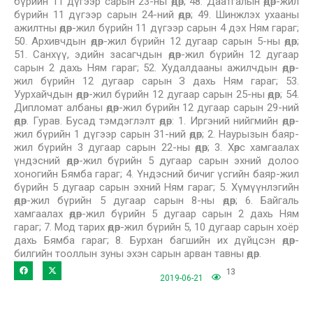
бүрийн 11 дүгээр сарын 23-ны өдөр; 48. Даатгалын өдөр-жил
бүрийн 11 дүгээр сарын 24-ний өдөр; 49. Шинжлэх ухааны
ажилтны өдөр-жил бүрийн 11 дүгээр сарын 4 дэх Ням гараг;
50. Архивчдын өдөр-жил бүрийн 12 дугаар сарын 5-ны өдөр;
51. Санхүү, эдийн засагчдын өдөр-жил бүрийн 12 дугаар
сарын 2 дахь Ням гараг; 52. Худалдааны ажилчдын өдөр-
жил бүрийн 12 дугаар сарын З дахь Ням гараг; 53.
Уурхайчдын өдөр-жил бүрийн 12 дугаар сарын 25-ны өдөр; 54.
Дипломат албаны өдөр-жил бүрийн 12 дугаар сарын 29-ний
өдөр. Гурав. Бусад тэмдэглэлт өдөр: 1. Иргэний нийгмийн өдөр-
жил бүрийн 1 дүгээр сарын 31-ний өдөр; 2. Наурызын баяр-
жил бүрийн 3 дугаар сарын 22-ны өдөр; 3. Хөрс хамгаалах
үндэсний өдөр-жил бүрийн 5 дугаар сарын эхний долоо
хоногийн Бямба гараг; 4. Үндэсний бичиг үсгийн баяр-жил
бүрийн 5 дугаар сарын эхний Ням гараг; 5. Хүмүүнлэгийн
өдөр-жил бүрийн 5 дугаар сарын 8-ны өдөр; 6. Байгаль
хамгаалах өдөр-жил бүрийн 5 дугаар сарын 2 дахь Ням
гараг; 7. Мод тарих өдөр-жил бүрийн 5, 10 дугаар сарын хоёр
дахь Бямба гараг; 8. Бурхан багшийн их дүйцсэн өдөр-
билгийн тооллын зуны эхэн сарын арван тавны өдөр.
13
2019-06-21