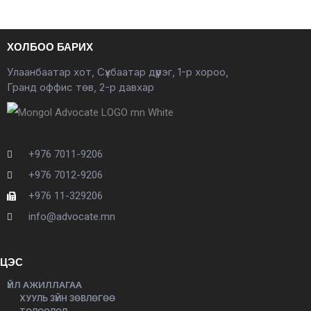
ХОЛБОО БАРИХ
Улаанбаатар хот, Сүхбаатар дүүрэг, 1-р хороо,
Гранд оффис төв, 2-р давхар
+976 7011-9206
+976 7012-9206
+976 11-329206
info@advocate.mn
ЦЭС
ҮЙЛ АЖИЛЛАГАА
ХУУЛЬ ЗҮЙН ЗӨВЛӨГӨӨ