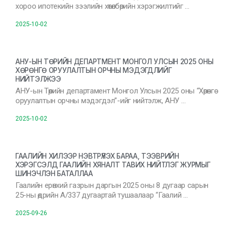
хороо ипотекийн зээлийн хөтөлбөрийн хэрэгжилтийг …
2025-10-02
АНУ-ЫН ТӨРИЙН ДЕПАРТМЕНТ МОНГОЛ УЛСЫН 2025 ОНЫ
ХӨРӨНГӨ ОРУУЛАЛТЫН ОРЧНЫ МЭДЭГДЛИЙГ
НИЙТЭЛЖЭЭ
АНУ-ын Төрийн департамент Монгол Улсын 2025 оны “Хөрөнгө
оруулалтын орчны мэдэгдэл”-ийг нийтэлж, АНУ …
2025-10-02
ГААЛИЙН ХИЛЭЭР НЭВТРҮҮЛЭХ БАРАА, ТЭЭВРИЙН
ХЭРЭГСЭЛД ГААЛИЙН ХЯНАЛТ ТАВИХ НИЙТЛЭГ ЖУРМЫГ
ШИНЭЧЛЭН БАТАЛЛАА
Гаалийн ерөнхий газрын даргын 2025 оны 8 дугаар сарын
25-ны өдрийн А/337 дугаартай тушаалаар “Гаалий …
2025-09-26