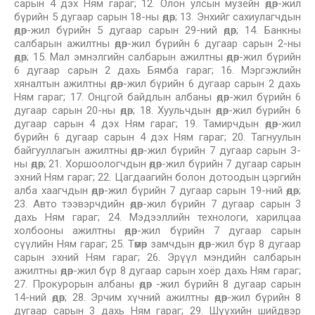
сарын 4 дэх Ням гараг; 12. Олон улсын музейн өдөр-жил
бүрийн 5 дугаар сарын 18-ны өдөр; 13. Энхийг сахиулагчдын
өдөр-жил бүрийн 5 дугаар сарын 29-ний өдөр; 14. Банкны
салбарын ажилтны өдөр-жил бүрийн 6 дугаар сарын 2-ны
өдөр; 15. Мал эмнэлгийн салбарын ажилтны өдөр-жил бүрийн
6 дугаар сарын 2 дахь Бямба гараг; 16. Мэргэжлийн
хяналтын ажилтны өдөр-жил бүрийн 6 дугаар сарын 2 дахь
Ням гараг; 17. Онцгой байдлын албаны өдөр-жил бүрийн 6
дугаар сарын 20-ны өдөр; 18. Хуульчдын өдөр-жил бүрийн 6
дугаар сарын 4 дэх Ням гараг; 19. Тамирчдын өдөр-жил
бүрийн 6 дугаар сарын 4 дэх Ням гараг; 20. Тагнуулын
байгууллагын ажилтны өдөр-жил бүрийн 7 дугаар сарын З-
ны өдөр; 21. Хоршоологчдын өдөр-жил бүрийн 7 дугаар сарын
эхний Ням гараг; 22. Цагдаагийн болон дотоодын цэргийн
алба хаагчдын өдөр-жил бүрийн 7 дугаар сарын 19-ний өдөр;
23. Авто тээвэрчдийн өдөр-жил бүрийн 7 дугаар сарын 3
дахь Ням гараг; 24. Мэдээллийн технологи, харилцаа
холбооны ажилтны өдөр-жил бүрийн 7 дугаар сарын
сүүлийн Ням гараг; 25. Төмөр замчдын өдөр-жил бүр 8 дугаар
сарын эхний Ням гараг; 26. Эрүүл мэндийн салбарын
ажилтны өдөр-жил бүр 8 дугаар сарын хоёр дахь Ням гараг;
27. Прокурорын албаны өдөр -жил бүрийн 8 дугаар сарын
14-ний өдөр; 28. Эрчим хүчний ажилтны өдөр-жил бүрийн 8
дугаар сарын 3 дахь Ням гараг; 29. Шүүхийн шийдвэр