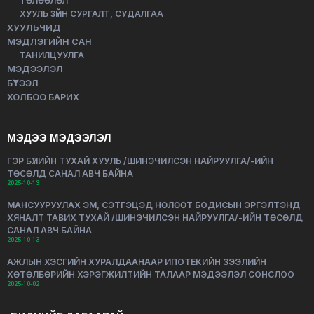
ТӨЛӨӨЛӨЛ
ХУУЛЬ ЗҮЙН СУРГАЛТ, СУДАЛГАА
ХУУЛЬЧИД
МЭДЛЭГИЙН САН
ТАНИЛЦУУЛГА
МЭДЭЭЛЭЛ
БҮТЭЭЛ
ХОЛБОО БАРИХ
МЭДЭЭ МЭДЭЭЛЭЛ
ГЭР БҮЛИЙН ТУХАЙ ХУУЛЬ /ШИНЭЧИЛСЭН НАЙРУУЛГА/-ИЙН
ТӨСӨЛД САНАЛ АВЧ БАЙНА
2025-10-13
МАНСУУРУУЛАХ ЭМ, СЭТГЭЦЭД НӨЛӨӨТ БОДИСЫН ЭРГЭЛТЭНД
ХЯНАЛТ ТАВИХ ТУХАЙ /ШИНЭЧИЛСЭН НАЙРУУЛГА/-ИЙН ТӨСӨЛД
САНАЛ АВЧ БАЙНА
2025-10-13
АЖЛЫН ХЭСГИЙН ХУРАЛДААНААР ИПОТЕКИЙН ЗЭЭЛИЙН
ХӨТӨЛБӨРИЙН ХЭРЭГЖИЛТИЙН ТАЛААР МЭДЭЭЛЭЛ СОНСЛОО
2025-10-02