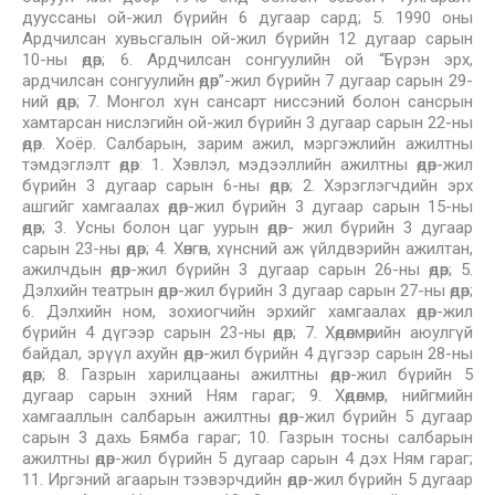
дууссаны ой-жил бүрийн 6 дугаар сард; 5. 1990 оны
Ардчилсан хувьсгалын ой-жил бүрийн 12 дугаар сарын
10-ны өдөр; 6. Ардчилсан сонгуулийн ой “Бүрэн эрх,
ардчилсан сонгуулийн өдөр”-жил бүрийн 7 дугаар сарын 29-
ний өдөр; 7. Монгол хүн сансарт ниссэний болон сансрын
хамтарсан нислэгийн ой-жил бүрийн 3 дугаар сарын 22-ны
өдөр. Хоёр. Салбарын, зарим ажил, мэргэжлийн ажилтны
тэмдэглэлт өдөр: 1. Хэвлэл, мэдээллийн ажилтны өдөр-жил
бүрийн 3 дугаар сарын 6-ны өдөр; 2. Хэрэглэгчдийн эрх
ашгийг хамгаалах өдөр-жил бүрийн 3 дугаар сарын 15-ны
өдөр; 3. Усны болон цаг уурын өдөр- жил бүрийн 3 дугаар
сарын 23-ны өдөр; 4. Хөнгөн, хүнсний аж үйлдвэрийн ажилтан,
ажилчдын өдөр-жил бүрийн 3 дугаар сарын 26-ны өдөр; 5.
Дэлхийн театрын өдөр-жил бүрийн 3 дугаар сарын 27-ны өдөр;
6. Дэлхийн ном, зохиогчийн эрхийг хамгаалах өдөр-жил
бүрийн 4 дүгээр сарын 23-ны өдөр; 7. Хөдөлмөрийн аюулгүй
байдал, эрүүл ахуйн өдөр-жил бүрийн 4 дүгээр сарын 28-ны
өдөр; 8. Газрын харилцааны ажилтны өдөр-жил бүрийн 5
дугаар сарын эхний Ням гараг; 9. Хөдөлмөр, нийгмийн
хамгааллын салбарын ажилтны өдөр-жил бүрийн 5 дугаар
сарын 3 дахь Бямба гараг; 10. Газрын тосны салбарын
ажилтны өдөр-жил бүрийн 5 дугаар сарын 4 дэх Ням гараг;
11. Иргэний агаарын тээвэрчдийн өдөр-жил бүрийн 5 дугаар