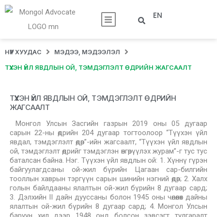
EN
НҮҮР ХУУДАС
МЭДЭЭ, МЭДЭЭЛЭЛ
ТҮҮХЭН ҮЙЛ ЯВДЛЫН ОЙ, ТЭМДЭГЛЭЛТ ӨДРИЙН ЖАГСААЛТ
ТҮҮХЭН ҮЙЛ ЯВДЛЫН ОЙ, ТЭМДЭГЛЭЛТ ӨДРИЙН
ЖАГСААЛТ
Монгол Улсын Засгийн газрын 2019 оны 05 дугаар
сарын 22-ны өдрийн 204 дугаар тогтоолоор “Түүхэн үйл
явдал, тэмдэглэлт өдөр”-ийн жагсаалт, “Түүхэн үйл явдлын
ой, тэмдэглэлт өдрийг тэмдэглэн өнгөрүүлэх журам”-г тус тус
баталсан байна. Нэг. Түүхэн үйл явдлын ой: 1. Хүннү гүрэн
байгуулагдсаны ой-жил бүрийн Цагаан сар-билгийн
тооллын хаврын тэргүүн сарын шинийн нэгний өдөр; 2. Халх
голын байлдааны ялалтын ой-жил бүрийн 8 дугаар сард;
3. Дэлхийн II дайн дууссаны болон 1945 оны чөлөөлөх дайны
ялалтын ой-жил бүрийн 8 дугаар сард; 4. Монгол Улсын
баруун хил дээр 1948 онд болсон зэвсэгт тулгаралт