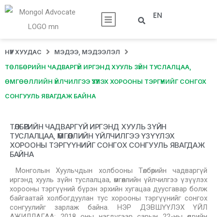
EN
НҮҮР ХУУДАС
МЭДЭЭ, МЭДЭЭЛЭЛ
ТӨЛБӨРИЙН ЧАДВАРГҮЙ ИРГЭНД ХУУЛЬ ЗҮЙН ТУСЛАЛЦАА,
ӨМГӨӨЛЛИЙН ҮЙЛЧИЛГЭЭ ҮЗҮҮЛЭХ ХОРООНЫ ТЭРГҮҮНИЙГ СОНГОХ
СОНГУУЛЬ ЯВАГДАЖ БАЙНА
ТӨЛБӨРИЙН ЧАДВАРГҮЙ ИРГЭНД ХУУЛЬ ЗҮЙН
ТУСЛАЛЦАА, ӨМГӨӨЛЛИЙН ҮЙЛЧИЛГЭЭ ҮЗҮҮЛЭХ
ХОРООНЫ ТЭРГҮҮНИЙГ СОНГОХ СОНГУУЛЬ ЯВАГДАЖ
БАЙНА
Монголын Хуульчдын холбооны Төлбөрийн чадваргүй
иргэнд хууль зүйн туслалцаа, өмгөөллийн үйлчилгээ үзүүлэх
хорооны тэргүүний бүрэн эрхийн хугацаа дуусгавар болж
байгаатай холбогдуулан тус хорооны тэргүүнийг сонгох
сонгуулийг зарлаж байна. НЭР ДЭВШҮҮЛЭХ ҮЙЛ
АЖИЛЛАГАА: 2018 оны нэгдүгээр сарын 22-ны өдрийн