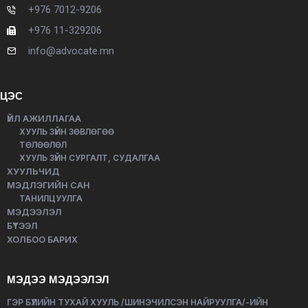
+976 7012-9206
+976 11-329206
info@advocate.mn
ЦЭС
ҮЙЛ АЖИЛЛАГАА
ХУУЛЬ ЗҮЙН ЗӨВЛӨГӨӨ
ТӨЛӨӨЛӨЛ
ХУУЛЬ ЗҮЙН СУРГАЛТ, СУДАЛГАА
ХУУЛЬЧИД
МЭДЛЭГИЙН САН
ТАНИЛЦУУЛГА
МЭДЭЭЛЭЛ
БҮТЭЭЛ
ХОЛБОО БАРИХ
МЭДЭЭ МЭДЭЭЛЭЛ
ГЭР БҮЛИЙН ТУХАЙ ХУУЛЬ /ШИНЭЧИЛСЭН НАЙРУУЛГА/-ИЙН