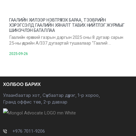
ГААЛИЙН ХИЛЭЭР НЭВТРҮҮЛЭХ БАРАА, ТЭЭВРИЙН
ХЭРЭГСЭЛД ГААЛИЙН ХЯНАЛТ ТАВИХ НИЙТЛЭГ ЖУРМЫГ
ШИНЭЧЛЭН БАТАЛЛАА
Гаалийн ерөнхий газрын даргын 2025 оны 8 дугаар сарын
25-ны өдрийн А/337 дугаартай тушаалаар “Гаалий …
2025-09-26
ХОЛБОО БАРИХ
Улаанбаатар хот, Сүхбаатар дүүрэг, 1-р хороо,
Гранд оффис төв, 2-р давхар
+976 7011-9206