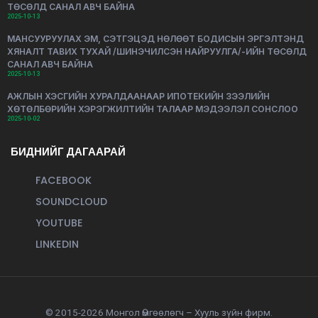
ТӨСӨЛД САНАЛ АВЧ БАЙНА
2025-10-13
МАНСУУРУУЛАХ ЭМ, СЭТГЭЦЭД НӨЛӨӨТ БОДИСЫН ЭРГЭЛТЭНД
ХЯНАЛТ ТАВИХ ТУХАЙ /ШИНЭЧИЛСЭН НАЙРУУЛГА/-ИЙН ТӨСӨЛД
САНАЛ АВЧ БАЙНА
2025-10-13
АЖЛЫН ХЭСГИЙН ХУРАЛДААНААР ИПОТЕКИЙН ЗЭЭЛИЙН
ХӨТӨЛБӨРИЙН ХЭРЭГЖИЛТИЙН ТАЛААР МЭДЭЭЛЭЛ СОНСЛОО
2025-10-02
БИДНИЙГ ДАГААРАЙ
FACEBOOK
SOUNDCLOUD
YOUTUBE
LINKEDIN
© 2015-2026 Монгол Өмгөөлөгч – Хууль зүйн фирм.