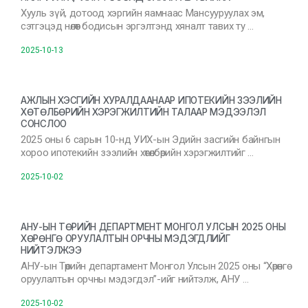
Хууль зүй, дотоод хэргийн яамнаас Мансууруулах эм,
сэтгэцэд нөлөөт бодисын эргэлтэнд хяналт тавих ту …
2025-10-13
АЖЛЫН ХЭСГИЙН ХУРАЛДААНААР ИПОТЕКИЙН ЗЭЭЛИЙН
ХӨТӨЛБӨРИЙН ХЭРЭГЖИЛТИЙН ТАЛААР МЭДЭЭЛЭЛ
СОНСЛОО
2025 оны 6 сарын 10-нд УИХ-ын Эдийн засгийн байнгын
хороо ипотекийн зээлийн хөтөлбөрийн хэрэгжилтийг …
2025-10-02
АНУ-ЫН ТӨРИЙН ДЕПАРТМЕНТ МОНГОЛ УЛСЫН 2025 ОНЫ
ХӨРӨНГӨ ОРУУЛАЛТЫН ОРЧНЫ МЭДЭГДЛИЙГ
НИЙТЭЛЖЭЭ
АНУ-ын Төрийн департамент Монгол Улсын 2025 оны “Хөрөнгө
оруулалтын орчны мэдэгдэл”-ийг нийтэлж, АНУ …
2025-10-02