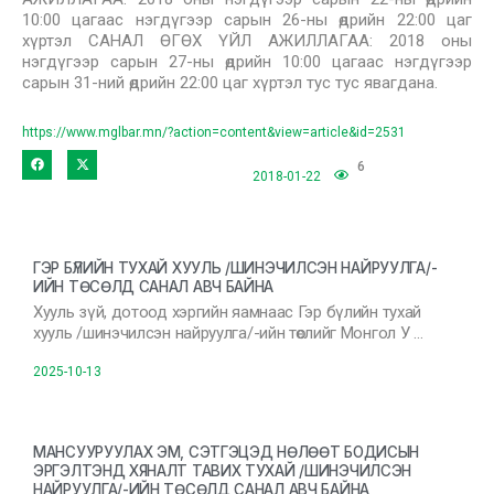
10:00 цагаас нэгдүгээр сарын 26-ны өдрийн 22:00 цаг
хүртэл САНАЛ ӨГӨХ ҮЙЛ АЖИЛЛАГАА: 2018 оны
нэгдүгээр сарын 27-ны өдрийн 10:00 цагаас нэгдүгээр
сарын 31-ний өдрийн 22:00 цаг хүртэл тус тус явагдана.
https://www.mglbar.mn/?action=content&view=article&id=2531
6
2018-01-22
ГЭР БҮЛИЙН ТУХАЙ ХУУЛЬ /ШИНЭЧИЛСЭН НАЙРУУЛГА/-
ИЙН ТӨСӨЛД САНАЛ АВЧ БАЙНА
Хууль зүй, дотоод хэргийн яамнаас Гэр бүлийн тухай
хууль /шинэчилсэн найруулга/-ийн төслийг Монгол У …
2025-10-13
МАНСУУРУУЛАХ ЭМ, СЭТГЭЦЭД НӨЛӨӨТ БОДИСЫН
ЭРГЭЛТЭНД ХЯНАЛТ ТАВИХ ТУХАЙ /ШИНЭЧИЛСЭН
НАЙРУУЛГА/-ИЙН ТӨСӨЛД САНАЛ АВЧ БАЙНА