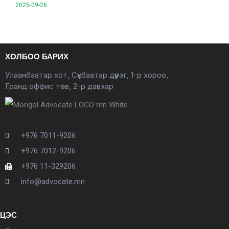
2025-09-26
ХОЛБОО БАРИХ
Улаанбаатар хот, Сүхбаатар дүүрэг, 1-р хороо,
Гранд оффис төв, 2-р давхар
+976 7011-9206
+976 7012-9206
+976 11-329206
info@advocate.mn
ЦЭС