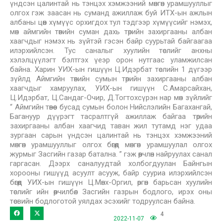
үндсэн цалинтай нь тэнцэх хэмжээний мөнгөн урамшууллыг
олгох гэж заасан нь суманд ажиллаж буй ИТХ-ын ажлын
албаны цөөн хүмүүс орхигдох тул тэдгээр хүмүүсийг нэмэх,
мөн аймгийн төвийн суман дахь төрийн захиргааны албан
хаагчдыг нэмэх нь зүйтэй гэсэн байр суурьтай байгаагаа
илэрхийлсэн. Тус саналыг хуулийн төслийг анхны
хэлэлцүүлэгт бэлтгэх үеэр орон нутгаас уламжилсан
байна. Харин УИХ-ын гишүүн Ц.Идэрбат төслийн 1 дүгээр
зүйлд Аймгийн төвийн сумын төрийн захиргааны албан
хаагчдыг хамруулах, УИХ-ын гишүүн С.Амарсайхан,
Ц.Идэрбат, Ц.Сандаг-Очир, Д.Тогтохсүрэн нар мөн зүйлийг
“ Аймгийн төвөөс бусад сумын болон Нийслэлийн Багахангай,
Багануур дүүрэгт тасралтгүй ажиллаж байгаа төрийн
захиргааны албан хаагчид таван жил тутамд нэг удаа
зургаан сарын үндсэн цалинтай нь тэнцэх хэмжээний
мөнгөн урамшууллыг олгох бөгөөд мөнгөн урамшуулал олгох
журмыг Засгийн газар батална. ” гэж өөрчлөн найруулах санал
гаргасан. Дээрх саналуудтай холбогдуулан Байнгын
хорооны гишүүд асуулт асууж, байр сууриа илэрхийлсэн
бөгөөд УИХ-ын гишүүн Ц.Мөнх-Оргил, өргөн барьсан хуулийн
төслийг ийн өөрчилбөл Засгийн газрын бодлого, ирэх оны
төсвийн бодлоготой уялдах эсэхийг тодруулсан байна.
4
2022-11-07