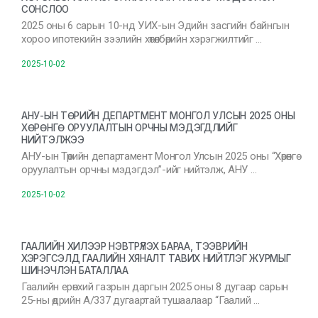
СОНСЛОО
2025 оны 6 сарын 10-нд УИХ-ын Эдийн засгийн байнгын
хороо ипотекийн зээлийн хөтөлбөрийн хэрэгжилтийг …
2025-10-02
АНУ-ЫН ТӨРИЙН ДЕПАРТМЕНТ МОНГОЛ УЛСЫН 2025 ОНЫ
ХӨРӨНГӨ ОРУУЛАЛТЫН ОРЧНЫ МЭДЭГДЛИЙГ
НИЙТЭЛЖЭЭ
АНУ-ын Төрийн департамент Монгол Улсын 2025 оны “Хөрөнгө
оруулалтын орчны мэдэгдэл”-ийг нийтэлж, АНУ …
2025-10-02
ГААЛИЙН ХИЛЭЭР НЭВТРҮҮЛЭХ БАРАА, ТЭЭВРИЙН
ХЭРЭГСЭЛД ГААЛИЙН ХЯНАЛТ ТАВИХ НИЙТЛЭГ ЖУРМЫГ
ШИНЭЧЛЭН БАТАЛЛАА
Гаалийн ерөнхий газрын даргын 2025 оны 8 дугаар сарын
25-ны өдрийн А/337 дугаартай тушаалаар “Гаалий …