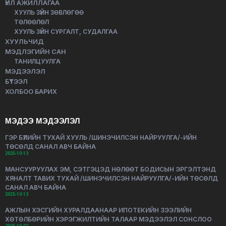
ҮЙЛ АЖИЛЛАГАА
ХУУЛЬ ЗҮЙН ЗӨВЛӨГӨӨ
ТӨЛӨӨЛӨЛ
ХУУЛЬ ЗҮЙН СУРГАЛТ, СУДАЛГАА
ХУУЛЬЧИД
МЭДЛЭГИЙН САН
ТАНИЛЦУУЛГА
МЭДЭЭЛЭЛ
БҮТЭЭЛ
ХОЛБОО БАРИХ
МЭДЭЭ МЭДЭЭЛЭЛ
ГЭР БҮЛИЙН ТУХАЙ ХУУЛЬ /ШИНЭЧИЛСЭН НАЙРУУЛГА/-ИЙН
ТӨСӨЛД САНАЛ АВЧ БАЙНА
2025-10-13
МАНСУУРУУЛАХ ЭМ, СЭТГЭЦЭД НӨЛӨӨТ БОДИСЫН ЭРГЭЛТЭНД
ХЯНАЛТ ТАВИХ ТУХАЙ /ШИНЭЧИЛСЭН НАЙРУУЛГА/-ИЙН ТӨСӨЛД
САНАЛ АВЧ БАЙНА
2025-10-13
АЖЛЫН ХЭСГИЙН ХУРАЛДААНААР ИПОТЕКИЙН ЗЭЭЛИЙН
ХӨТӨЛБӨРИЙН ХЭРЭГЖИЛТИЙН ТАЛААР МЭДЭЭЛЭЛ СОНСЛОО