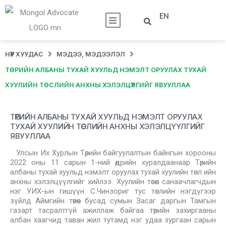
EN
НҮҮР ХУУДАС
МЭДЭЭ, МЭДЭЭЛЭЛ
ТӨРИЙН АЛБАНЫ ТУХАЙ ХУУЛЬД НЭМЭЛТ ОРУУЛАХ ТУХАЙ
ХУУЛИЙН ТӨСЛИЙН АНХНЫ ХЭЛЭЛЦҮҮЛГИЙГ ЯВУУЛЛАА
ТӨРИЙН АЛБАНЫ ТУХАЙ ХУУЛЬД НЭМЭЛТ ОРУУЛАХ
ТУХАЙ ХУУЛИЙН ТӨСЛИЙН АНХНЫ ХЭЛЭЛЦҮҮЛГИЙГ
ЯВУУЛЛАА
Улсын Их Хурлын Төрийн байгуулалтын байнгын хорооны
2022 оны 11 сарын 1-ний өдрийн хуралдаанаар Төрийн
албаны тухай хуульд нэмэлт оруулах тухай хуулийн төсл ийн
анхны хэлэлцүүлгийг хийлээ. Хуулийн төсөл санаачлагчдын
нэг УИХ-ын гишүүн С.Чинзориг тус төслийн нэгдүгээр
зүйлд Аймгийн төвөөс бусад сумын Засаг даргын Тамгын
газарт тасралтгүй ажиллаж байгаа төрийн захиргааны
албан хаагчид таван жил тутамд нэг удаа зургаан сарын