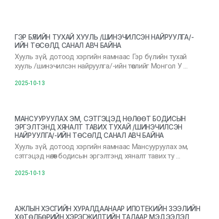
ГЭР БҮЛИЙН ТУХАЙ ХУУЛЬ /ШИНЭЧИЛСЭН НАЙРУУЛГА/-
ИЙН ТӨСӨЛД САНАЛ АВЧ БАЙНА
Хууль зүй, дотоод хэргийн яамнаас Гэр бүлийн тухай
хууль /шинэчилсэн найруулга/-ийн төслийг Монгол У …
2025-10-13
МАНСУУРУУЛАХ ЭМ, СЭТГЭЦЭД НӨЛӨӨТ БОДИСЫН
ЭРГЭЛТЭНД ХЯНАЛТ ТАВИХ ТУХАЙ /ШИНЭЧИЛСЭН
НАЙРУУЛГА/-ИЙН ТӨСӨЛД САНАЛ АВЧ БАЙНА
Хууль зүй, дотоод хэргийн яамнаас Мансууруулах эм,
сэтгэцэд нөлөөт бодисын эргэлтэнд хяналт тавих ту …
2025-10-13
АЖЛЫН ХЭСГИЙН ХУРАЛДААНААР ИПОТЕКИЙН ЗЭЭЛИЙН
ХӨТӨЛБӨРИЙН ХЭРЭГЖИЛТИЙН ТАЛААР МЭДЭЭЛЭЛ