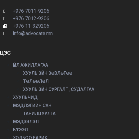
+976 7011-9206
+976 7012-9206
+976 11-329206
info@advocate.mn
ЦЭС
ҮЙЛ АЖИЛЛАГАА
ХУУЛЬ ЗҮЙН ЗӨВЛӨГӨӨ
ТӨЛӨӨЛӨЛ
ХУУЛЬ ЗҮЙН СУРГАЛТ, СУДАЛГАА
ХУУЛЬЧИД
МЭДЛЭГИЙН САН
ТАНИЛЦУУЛГА
МЭДЭЭЛЭЛ
БҮТЭЭЛ
ХОЛБОО БАРИХ