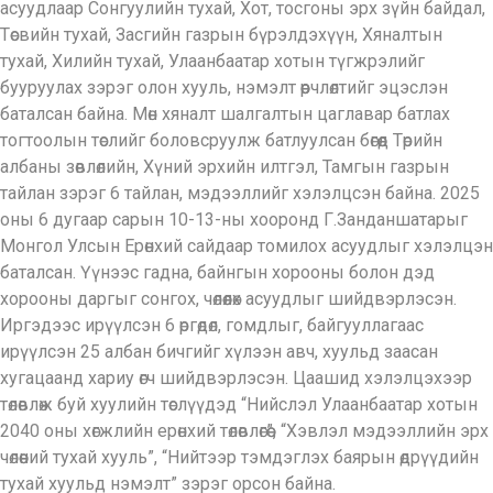
асуудлаар Сонгуулийн тухай, Хот, тосгоны эрх зүйн байдал,
Төсвийн тухай, Засгийн газрын бүрэлдэхүүн, Хяналтын
тухай, Хилийн тухай, Улаанбаатар хотын түгжрэлийг
бууруулах зэрэг олон хууль, нэмэлт өөрчлөлтийг эцэслэн
баталсан байна. Мөн хяналт шалгалтын цаглавар батлах
тогтоолын төслийг боловсруулж батлуулсан бөгөөд Төрийн
албаны зөвлөлийн, Хүний эрхийн илтгэл, Тамгын газрын
тайлан зэрэг 6 тайлан, мэдээллийг хэлэлцсэн байна. 2025
оны 6 дугаар сарын 10-13-ны хооронд Г.Занданшатарыг
Монгол Улсын Ерөнхий сайдаар томилох асуудлыг хэлэлцэн
баталсан. Үүнээс гадна, байнгын хорооны болон дэд
хорооны даргыг сонгох, чөлөөлөх асуудлыг шийдвэрлэсэн.
Иргэдээс ирүүлсэн 6 өргөдөл, гомдлыг, байгууллагаас
ирүүлсэн 25 албан бичгийг хүлээн авч, хуульд заасан
хугацаанд хариу өгч шийдвэрлэсэн. Цаашид хэлэлцэхээр
төлөвлөж буй хуулийн төслүүдэд “Нийслэл Улаанбаатар хотын
2040 оны хөгжлийн ерөнхий төлөвлөгөө”, “Хэвлэл мэдээллийн эрх
чөлөөний тухай хууль”, “Нийтээр тэмдэглэх баярын өдрүүдийн
тухай хуульд нэмэлт” зэрэг орсон байна.