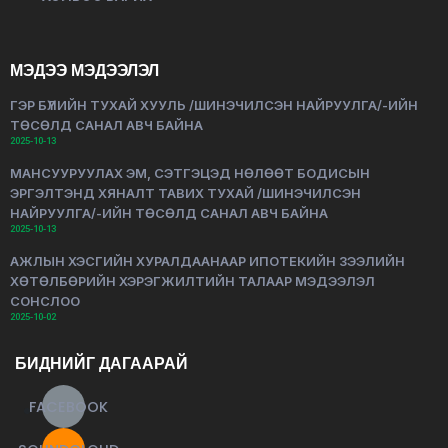
МЭДЭЭ МЭДЭЭЛЭЛ
ГЭР БҮЛИЙН ТУХАЙ ХУУЛЬ /ШИНЭЧИЛСЭН НАЙРУУЛГА/-ИЙН
ТӨСӨЛД САНАЛ АВЧ БАЙНА
2025-10-13
МАНСУУРУУЛАХ ЭМ, СЭТГЭЦЭД НӨЛӨӨТ БОДИСЫН
ЭРГЭЛТЭНД ХЯНАЛТ ТАВИХ ТУХАЙ /ШИНЭЧИЛСЭН
НАЙРУУЛГА/-ИЙН ТӨСӨЛД САНАЛ АВЧ БАЙНА
2025-10-13
АЖЛЫН ХЭСГИЙН ХУРАЛДААНААР ИПОТЕКИЙН ЗЭЭЛИЙН
ХӨТӨЛБӨРИЙН ХЭРЭГЖИЛТИЙН ТАЛААР МЭДЭЭЛЭЛ
СОНСЛОО
2025-10-02
БИДНИЙГ ДАГААРАЙ
FACEBOOK