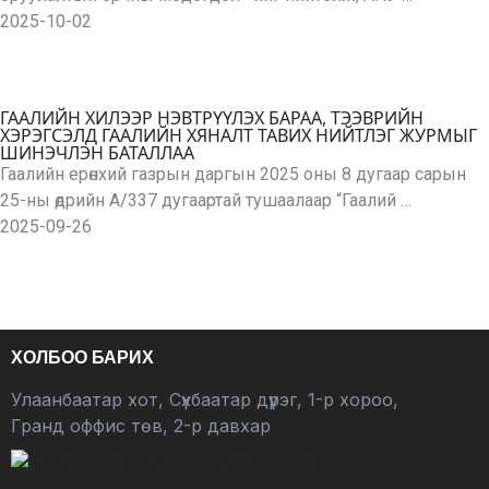
2025-10-02
ГААЛИЙН ХИЛЭЭР НЭВТРҮҮЛЭХ БАРАА, ТЭЭВРИЙН
ХЭРЭГСЭЛД ГААЛИЙН ХЯНАЛТ ТАВИХ НИЙТЛЭГ ЖУРМЫГ
ШИНЭЧЛЭН БАТАЛЛАА
Гаалийн ерөнхий газрын даргын 2025 оны 8 дугаар сарын
25-ны өдрийн А/337 дугаартай тушаалаар “Гаалий …
2025-09-26
ХОЛБОО БАРИХ
Улаанбаатар хот, Сүхбаатар дүүрэг, 1-р хороо,
Гранд оффис төв, 2-р давхар