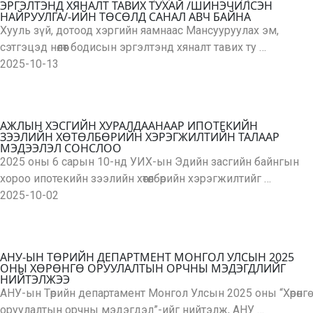
ЭРГЭЛТЭНД ХЯНАЛТ ТАВИХ ТУХАЙ /ШИНЭЧИЛСЭН
НАЙРУУЛГА/-ИЙН ТӨСӨЛД САНАЛ АВЧ БАЙНА
Хууль зүй, дотоод хэргийн яамнаас Мансууруулах эм,
сэтгэцэд нөлөөт бодисын эргэлтэнд хяналт тавих ту …
2025-10-13
АЖЛЫН ХЭСГИЙН ХУРАЛДААНААР ИПОТЕКИЙН
ЗЭЭЛИЙН ХӨТӨЛБӨРИЙН ХЭРЭГЖИЛТИЙН ТАЛААР
МЭДЭЭЛЭЛ СОНСЛОО
2025 оны 6 сарын 10-нд УИХ-ын Эдийн засгийн байнгын
хороо ипотекийн зээлийн хөтөлбөрийн хэрэгжилтийг …
2025-10-02
АНУ-ЫН ТӨРИЙН ДЕПАРТМЕНТ МОНГОЛ УЛСЫН 2025
ОНЫ ХӨРӨНГӨ ОРУУЛАЛТЫН ОРЧНЫ МЭДЭГДЛИЙГ
НИЙТЭЛЖЭЭ
АНУ-ын Төрийн департамент Монгол Улсын 2025 оны “Хөрөнгө
оруулалтын орчны мэдэгдэл”-ийг нийтэлж, АНУ …