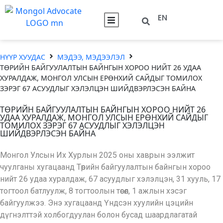
EN
НҮҮР ХУУДАС
МЭДЭЭ, МЭДЭЭЛЭЛ
ТӨРИЙН БАЙГУУЛАЛТЫН БАЙНГЫН ХОРОО НИЙТ 26 УДАА
ХУРАЛДАЖ, МОНГОЛ УЛСЫН ЕРӨНХИЙ САЙДЫГ ТОМИЛОХ
ЗЭРЭГ 67 АСУУДЛЫГ ХЭЛЭЛЦЭН ШИЙДВЭРЛЭСЭН БАЙНА
ТӨРИЙН БАЙГУУЛАЛТЫН БАЙНГЫН ХОРОО НИЙТ 26
УДАА ХУРАЛДАЖ, МОНГОЛ УЛСЫН ЕРӨНХИЙ САЙДЫГ
ТОМИЛОХ ЗЭРЭГ 67 АСУУДЛЫГ ХЭЛЭЛЦЭН
ШИЙДВЭРЛЭСЭН БАЙНА
Монгол Улсын Их Хурлын 2025 оны хаврын ээлжит
чуулганы хугацаанд Төрийн байгуулалтын байнгын хороо
нийт 26 удаа хуралдаж, 67 асуудлыг хэлэлцэн, 31 хууль, 17
тогтоол батлуулж, 8 тогтоолын төсөл, 1 ажлын хэсэг
байгуулжээ. Энэ хугацаанд Үндсэн хуулийн цэцийн
дүгнэлттэй холбогдуулан болон бусад шаардлагатай