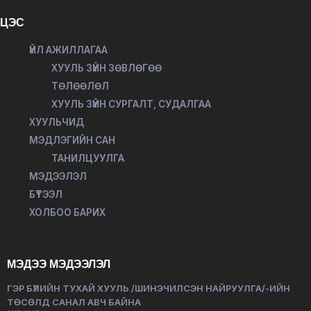
ЦЭС
ҮЙЛ АЖИЛЛАГАА
ХУУЛЬ ЗҮЙН ЗӨВЛӨГӨӨ
ТӨЛӨӨЛӨЛ
ХУУЛЬ ЗҮЙН СУРГАЛТ, СУДАЛГАА
ХУУЛЬЧИД
МЭДЛЭГИЙН САН
ТАНИЛЦУУЛГА
МЭДЭЭЛЭЛ
БҮТЭЭЛ
ХОЛБОО БАРИХ
МЭДЭЭ МЭДЭЭЛЭЛ
ГЭР БҮЛИЙН ТУХАЙ ХУУЛЬ /ШИНЭЧИЛСЭН НАЙРУУЛГА/-ИЙН
ТӨСӨЛД САНАЛ АВЧ БАЙНА