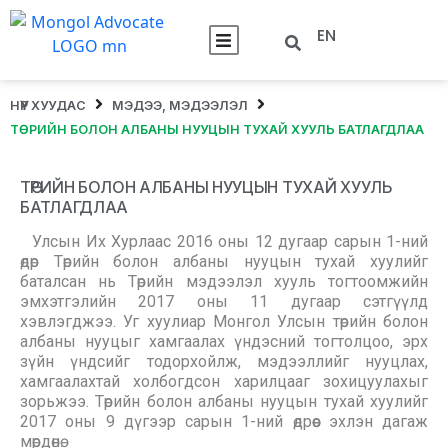
EN
НҮҮР ХУУДАС
МЭДЭЭ, МЭДЭЭЛЭЛ
ТӨРИЙН БОЛОН АЛБАНЫ НУУЦЫН ТУХАЙ ХУУЛЬ БАТЛАГДЛАА
ТӨРИЙН БОЛОН АЛБАНЫ НУУЦЫН ТУХАЙ ХУУЛЬ
БАТЛАГДЛАА
Улсын Их Хурлаас 2016 оны 12 дугаар сарын 1-ний
өдөр Төрийн болон албаны нууцын тухай хуулийг
баталсан нь Төрийн мэдээлэл хууль тогтоомжийн
эмхэтгэлийн 2017 оны 11 дугаар сэтгүүлд
хэвлэгджээ. Уг хуулиар Монгол Улсын төрийн болон
албаны нууцыг хамгаалах үндэсний тогтолцоо, эрх
зүйн үндсийг тодорхойлж, мэдээллийг нууцлах,
хамгаалахтай холбогдсон харилцааг зохицуулахыг
зорьжээ. Төрийн болон албаны нууцын тухай хуулийг
2017 оны 9 дүгээр сарын 1-ний өдрөөс эхлэн дагаж
мөрдөнө.