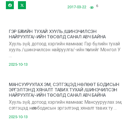
6
2017-03-22
ГЭР БҮЛИЙН ТУХАЙ ХУУЛЬ /ШИНЭЧИЛСЭН
НАЙРУУЛГА/-ИЙН ТӨСӨЛД САНАЛ АВЧ БАЙНА
Хууль зүй, дотоод хэргийн яамнаас Гэр бүлийн тухай
хууль /шинэчилсэн найруулга/-ийн төслийг Монгол У
…
2025-10-13
МАНСУУРУУЛАХ ЭМ, СЭТГЭЦЭД НӨЛӨӨТ БОДИСЫН
ЭРГЭЛТЭНД ХЯНАЛТ ТАВИХ ТУХАЙ /ШИНЭЧИЛСЭН
НАЙРУУЛГА/-ИЙН ТӨСӨЛД САНАЛ АВЧ БАЙНА
Хууль зүй, дотоод хэргийн яамнаас Мансууруулах эм,
сэтгэцэд нөлөөт бодисын эргэлтэнд хяналт тавих ту …
2025-10-13