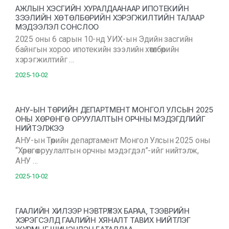
АЖЛЫН ХЭСГИЙН ХУРАЛДААНААР ИПОТЕКИЙН
ЗЭЭЛИЙН ХӨТӨЛБӨРИЙН ХЭРЭГЖИЛТИЙН ТАЛААР
МЭДЭЭЛЭЛ СОНСЛОО
2025 оны 6 сарын 10-нд УИХ-ын Эдийн засгийн
байнгын хороо ипотекийн зээлийн хөтөлбөрийн
хэрэгжилтийг …
2025-10-02
АНУ-ЫН ТӨРИЙН ДЕПАРТМЕНТ МОНГОЛ УЛСЫН 2025
ОНЫ ХӨРӨНГӨ ОРУУЛАЛТЫН ОРЧНЫ МЭДЭГДЛИЙГ
НИЙТЭЛЖЭЭ
АНУ-ын Төрийн департамент Монгол Улсын 2025 оны
“Хөрөнгө оруулалтын орчны мэдэгдэл”-ийг нийтэлж,
АНУ …
2025-10-02
ГААЛИЙН ХИЛЭЭР НЭВТРҮҮЛЭХ БАРАА, ТЭЭВРИЙН
ХЭРЭГСЭЛД ГААЛИЙН ХЯНАЛТ ТАВИХ НИЙТЛЭГ