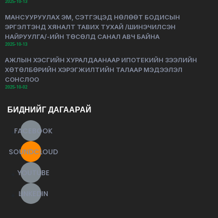
2025-10-13
МАНСУУРУУЛАХ ЭМ, СЭТГЭЦЭД НӨЛӨӨТ БОДИСЫН
ЭРГЭЛТЭНД ХЯНАЛТ ТАВИХ ТУХАЙ /ШИНЭЧИЛСЭН
НАЙРУУЛГА/-ИЙН ТӨСӨЛД САНАЛ АВЧ БАЙНА
2025-10-13
АЖЛЫН ХЭСГИЙН ХУРАЛДААНААР ИПОТЕКИЙН ЗЭЭЛИЙН
ХӨТӨЛБӨРИЙН ХЭРЭГЖИЛТИЙН ТАЛААР МЭДЭЭЛЭЛ
СОНСЛОО
2025-10-02
БИДНИЙГ ДАГААРАЙ
FACEBOOK
SOUNDCLOUD
YOUTUBE
LINKEDIN