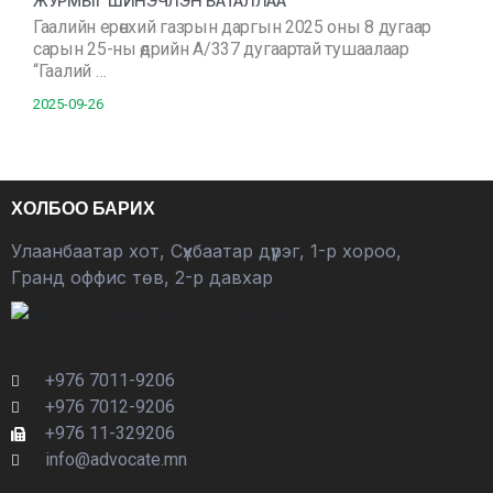
ЖУРМЫГ ШИНЭЧЛЭН БАТАЛЛАА
Гаалийн ерөнхий газрын даргын 2025 оны 8 дугаар
сарын 25-ны өдрийн А/337 дугаартай тушаалаар
“Гаалий …
2025-09-26
ХОЛБОО БАРИХ
Улаанбаатар хот, Сүхбаатар дүүрэг, 1-р хороо,
Гранд оффис төв, 2-р давхар
+976 7011-9206
+976 7012-9206
+976 11-329206
info@advocate.mn