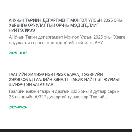
АНУ-ЫН ТӨРИЙН ДЕПАРТМЕНТ МОНГОЛ УЛСЫН 2025 ОНЫ
ХӨРӨНГӨ ОРУУЛАЛТЫН ОРЧНЫ МЭДЭГДЛИЙГ
НИЙТЭЛЖЭЭ
АНУ-ын Төрийн департамент Монгол Улсын 2025 оны “Хөрөнгө
оруулалтын орчны мэдэгдэл”-ийг нийтэлж, АНУ …
2025-10-02
ГААЛИЙН ХИЛЭЭР НЭВТРҮҮЛЭХ БАРАА, ТЭЭВРИЙН
ХЭРЭГСЭЛД ГААЛИЙН ХЯНАЛТ ТАВИХ НИЙТЛЭГ ЖУРМЫГ
ШИНЭЧЛЭН БАТАЛЛАА
Гаалийн ерөнхий газрын даргын 2025 оны 8 дугаар сарын
25-ны өдрийн А/337 дугаартай тушаалаар “Гаалий …
2025-09-26