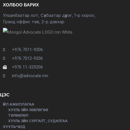
ХОЛБОО БАРИХ
Улаанбаатар хот, Сүхбаатар дүүрэг, 1-р хороо,
Гранд оффис төв, 2-р давхар
+976 7011-9206
+976 7012-9206
+976 11-329206
info@advocate.mn
ЦЭС
ҮЙЛ АЖИЛЛАГАА
ХУУЛЬ ЗҮЙН ЗӨВЛӨГӨӨ
ТӨЛӨӨЛӨЛ
ХУУЛЬ ЗҮЙН СУРГАЛТ, СУДАЛГАА
ХУУЛЬЧИД