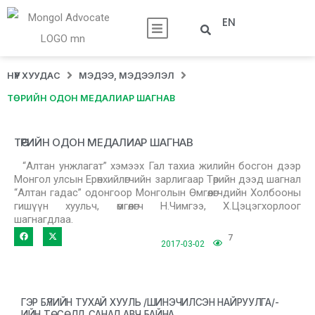
EN
НҮҮР ХУУДАС
МЭДЭЭ, МЭДЭЭЛЭЛ
ТӨРИЙН ОДОН МЕДАЛИАР ШАГНАВ
ТӨРИЙН ОДОН МЕДАЛИАР ШАГНАВ
“Алтан унжлагат” хэмээх Гал тахиа жилийн босгон дээр
Монгол улсын Ерөнхийлөгчийн зарлигаар Төрийн дээд шагнал
“Алтан гадас” одонгоор Монголын Өмгөөлөгчдийн Холбооны
гишүүн хуульч, өмгөөлөгч Н.Чимгээ, Х.Цэцэгхорлоог
шагнагдлаа.
7
2017-03-02
ГЭР БҮЛИЙН ТУХАЙ ХУУЛЬ /ШИНЭЧИЛСЭН НАЙРУУЛГА/-
ИЙН ТӨСӨЛД САНАЛ АВЧ БАЙНА