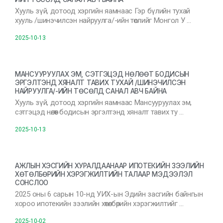
Хууль зүй, дотоод хэргийн яамнаас Гэр бүлийн тухай
хууль /шинэчилсэн найруулга/-ийн төслийг Монгол У …
2025-10-13
МАНСУУРУУЛАХ ЭМ, СЭТГЭЦЭД НӨЛӨӨТ БОДИСЫН
ЭРГЭЛТЭНД ХЯНАЛТ ТАВИХ ТУХАЙ /ШИНЭЧИЛСЭН
НАЙРУУЛГА/-ИЙН ТӨСӨЛД САНАЛ АВЧ БАЙНА
Хууль зүй, дотоод хэргийн яамнаас Мансууруулах эм,
сэтгэцэд нөлөөт бодисын эргэлтэнд хяналт тавих ту …
2025-10-13
АЖЛЫН ХЭСГИЙН ХУРАЛДААНААР ИПОТЕКИЙН ЗЭЭЛИЙН
ХӨТӨЛБӨРИЙН ХЭРЭГЖИЛТИЙН ТАЛААР МЭДЭЭЛЭЛ
СОНСЛОО
2025 оны 6 сарын 10-нд УИХ-ын Эдийн засгийн байнгын
хороо ипотекийн зээлийн хөтөлбөрийн хэрэгжилтийг …
2025-10-02