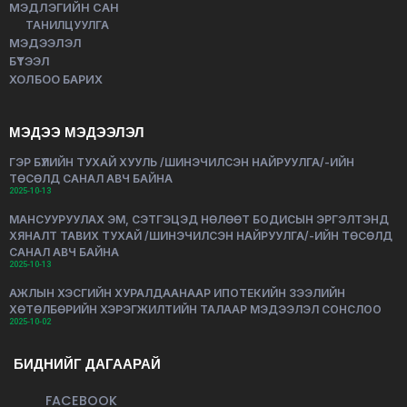
МЭДЛЭГИЙН САН
ТАНИЛЦУУЛГА
МЭДЭЭЛЭЛ
БҮТЭЭЛ
ХОЛБОО БАРИХ
МЭДЭЭ МЭДЭЭЛЭЛ
ГЭР БҮЛИЙН ТУХАЙ ХУУЛЬ /ШИНЭЧИЛСЭН НАЙРУУЛГА/-ИЙН
ТӨСӨЛД САНАЛ АВЧ БАЙНА
2025-10-13
МАНСУУРУУЛАХ ЭМ, СЭТГЭЦЭД НӨЛӨӨТ БОДИСЫН ЭРГЭЛТЭНД
ХЯНАЛТ ТАВИХ ТУХАЙ /ШИНЭЧИЛСЭН НАЙРУУЛГА/-ИЙН ТӨСӨЛД
САНАЛ АВЧ БАЙНА
2025-10-13
АЖЛЫН ХЭСГИЙН ХУРАЛДААНААР ИПОТЕКИЙН ЗЭЭЛИЙН
ХӨТӨЛБӨРИЙН ХЭРЭГЖИЛТИЙН ТАЛААР МЭДЭЭЛЭЛ СОНСЛОО
2025-10-02
БИДНИЙГ ДАГААРАЙ
FACEBOOK