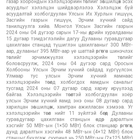
газар хоорондын хэлэлцээрийн төслийг зөвшилцөх эсэх
асуудлыг хэлэлцэн шийдвэрлэлээ. Хэлэлцэж буй
асуудалтай холбогдуулан Улсын Их Хурлын гишүүн,
Засгийн газрын гишүүн, Эрчим хүчний сайд
танилцуулга хийв. Монгол Улсын Засгийн газрын
2024 оны 04 дүгээр сарын 17-ны өдрийн хуралдааны
15 дугаар тэмдэглэлийн дагуу Дулааны гуравдугаар
цахилгаан станцад түшиглэн цахилгааныг 300 МВт-
аар, дулааныг 395 МВт-аар үе шаттай өргөтгөн шинэчлэх
төслийг эрчимжүүлэх хэлэлцээрийн төслийг
боловсруулж, 2024 оны 04 дүгээр сард Оросын
Холбооны Улсын Эрчим хүчний сайдад хүргүүлсэн.
Улмаар тус улсын Эрчим хүчний яамнаас
хэлэлцээрийн төсөлд холбогдох яамдын саналыг
тусгаад 2024 оны 07 дугаар сард хариу ирүүлээд
байгаа. Хэлэлцээрийн төсөлтэй холбогдуулан хоёр
улсын Эрчим хүчний яамд энэ оны 08 дугаар сард
харилцан зөвшилцөж, хамтран ажилласан хэмээв. Уг
хэлэлцээрийн төсөл нийт 11 зүйлтэй бөгөөд Дулааны
гуравдугаар цахилгаан станцын өндөр даралтын
хэсгийг 50 МВт-ын (1×50 МВт) блок станцаар өргөтгөх,
дунд даралтын хэсгийн 48 МВт-ын (4×12 МВт) блок
станцыг буулгаж, сууринд нь 250 МВт-ын (2×125 МВт)