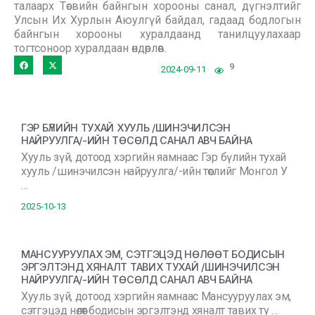
талаарх Төсвийн байнгын хорооны санал, дүгнэлтийг
Улсын Их Хурлын Аюулгүй байдал, гадаад бодлогын
байнгын хорооны хуралдаанд танилцуулахаар
тогтсоноор хуралдаан өндөрлөв.
9
2024-09-11
ГЭР БҮЛИЙН ТУХАЙ ХУУЛЬ /ШИНЭЧИЛСЭН
НАЙРУУЛГА/-ИЙН ТӨСӨЛД САНАЛ АВЧ БАЙНА
Хууль зүй, дотоод хэргийн яамнаас Гэр бүлийн тухай
хууль /шинэчилсэн найруулга/-ийн төслийг Монгол У
…
2025-10-13
МАНСУУРУУЛАХ ЭМ, СЭТГЭЦЭД НӨЛӨӨТ БОДИСЫН
ЭРГЭЛТЭНД ХЯНАЛТ ТАВИХ ТУХАЙ /ШИНЭЧИЛСЭН
НАЙРУУЛГА/-ИЙН ТӨСӨЛД САНАЛ АВЧ БАЙНА
Хууль зүй, дотоод хэргийн яамнаас Мансууруулах эм,
сэтгэцэд нөлөөт бодисын эргэлтэнд хяналт тавих ту …