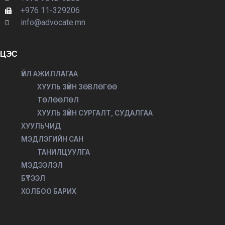
+976 11-329206
info@advocate.mn
ЦЭС
ҮЙЛ АЖИЛЛАГАА
ХУУЛЬ ЗҮЙН ЗӨВЛӨГӨӨ
ТӨЛӨӨЛӨЛ
ХУУЛЬ ЗҮЙН СУРГАЛТ, СУДАЛГАА
ХУУЛЬЧИД
МЭДЛЭГИЙН САН
ТАНИЛЦУУЛГА
МЭДЭЭЛЭЛ
БҮТЭЭЛ
ХОЛБОО БАРИХ