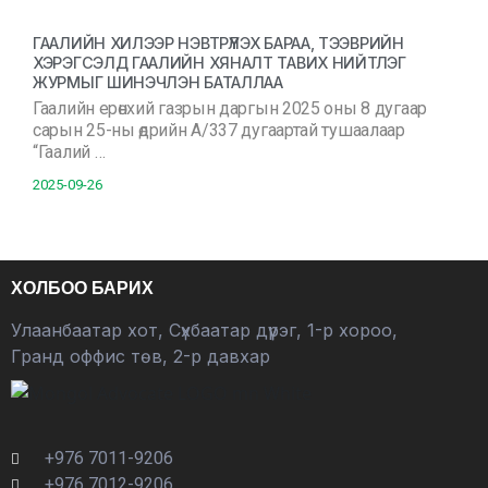
ГААЛИЙН ХИЛЭЭР НЭВТРҮҮЛЭХ БАРАА, ТЭЭВРИЙН
ХЭРЭГСЭЛД ГААЛИЙН ХЯНАЛТ ТАВИХ НИЙТЛЭГ
ЖУРМЫГ ШИНЭЧЛЭН БАТАЛЛАА
Гаалийн ерөнхий газрын даргын 2025 оны 8 дугаар
сарын 25-ны өдрийн А/337 дугаартай тушаалаар
“Гаалий …
2025-09-26
ХОЛБОО БАРИХ
Улаанбаатар хот, Сүхбаатар дүүрэг, 1-р хороо,
Гранд оффис төв, 2-р давхар
+976 7011-9206
+976 7012-9206