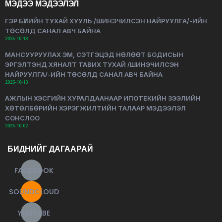
МЭДЭЭ МЭДЭЭЛЭЛ
ГЭР БҮЛИЙН ТУХАЙ ХУУЛЬ /ШИНЭЧИЛСЭН НАЙРУУЛГА/-ИЙН
ТӨСӨЛД САНАЛ АВЧ БАЙНА
2025-10-13
МАНСУУРУУЛАХ ЭМ, СЭТГЭЦЭД НӨЛӨӨТ БОДИСЫН
ЭРГЭЛТЭНД ХЯНАЛТ ТАВИХ ТУХАЙ /ШИНЭЧИЛСЭН
НАЙРУУЛГА/-ИЙН ТӨСӨЛД САНАЛ АВЧ БАЙНА
2025-10-13
АЖЛЫН ХЭСГИЙН ХУРАЛДААНААР ИПОТЕКИЙН ЗЭЭЛИЙН
ХӨТӨЛБӨРИЙН ХЭРЭГЖИЛТИЙН ТАЛААР МЭДЭЭЛЭЛ
СОНСЛОО
2025-10-02
БИДНИЙГ ДАГААРАЙ
FACEBOOK
SOUNDCLOUD
YOUTUBE