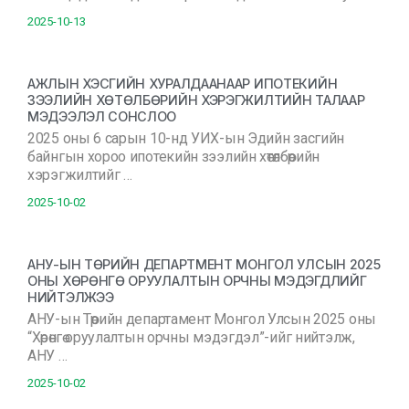
2025-10-13
АЖЛЫН ХЭСГИЙН ХУРАЛДААНААР ИПОТЕКИЙН
ЗЭЭЛИЙН ХӨТӨЛБӨРИЙН ХЭРЭГЖИЛТИЙН ТАЛААР
МЭДЭЭЛЭЛ СОНСЛОО
2025 оны 6 сарын 10-нд УИХ-ын Эдийн засгийн
байнгын хороо ипотекийн зээлийн хөтөлбөрийн
хэрэгжилтийг …
2025-10-02
АНУ-ЫН ТӨРИЙН ДЕПАРТМЕНТ МОНГОЛ УЛСЫН 2025
ОНЫ ХӨРӨНГӨ ОРУУЛАЛТЫН ОРЧНЫ МЭДЭГДЛИЙГ
НИЙТЭЛЖЭЭ
АНУ-ын Төрийн департамент Монгол Улсын 2025 оны
“Хөрөнгө оруулалтын орчны мэдэгдэл”-ийг нийтэлж,
АНУ …
2025-10-02