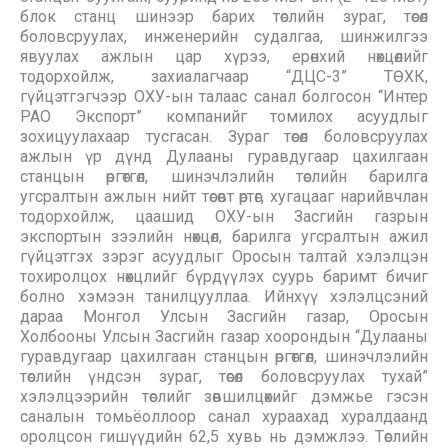
блок станц шинээр барих төслийн зураг, төсөл
боловсруулах, инженерийн судалгаа, шинжилгээ
явуулах ажлын цар хүрээ, ерөнхий нөхцөлийг
тодорхойлж, захиалагчаар “ДЦС-3” ТӨХК,
гүйцэтгэгчээр ОХУ-ын талаас санал болгосон “Интер
РАО Экспорт” компанийг томилох асуудлыг
зохицуулахаар тусгасан. Зураг төсөл боловсруулах
ажлын үр дүнд Дулааны гуравдугаар цахилгаан
станцын өргөтгөл, шинэчлэлийн төслийн барилга
угсралтын ажлын нийт төсөвт өртөг, хугацааг нарийвчлан
тодорхойлж, цаашид ОХУ-ын Засгийн газрын
экспортын зээлийн нөхцөл, барилга угсралтын ажил
гүйцэтгэх зэрэг асуудлыг Оросын талтай хэлэлцэн
тохиролцох нөхцлийг бүрдүүлэх суурь баримт бичиг
болно хэмээн танилцууллаа. Ийнхүү хэлэлцсэний
дараа Монгол Улсын Засгийн газар, Оросын
Холбооны Улсын Засгийн газар хоорондын “Дулааны
гуравдугаар цахилгаан станцын өргөтгөл, шинэчлэлийн
төслийн үндсэн зураг, төсөл боловсруулах тухай”
хэлэлцээрийн төслийг зөвшилцөхийг дэмжье гэсэн
саналын томьёоллоор санал хураахад хуралдаанд
оролцсон гишүүдийн 62,5 хувь нь дэмжлээ. Төслийн