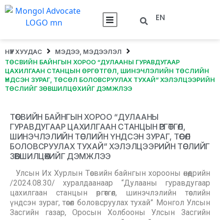
EN
НҮҮР ХУУДАС
МЭДЭЭ, МЭДЭЭЛЭЛ
ТӨСВИЙН БАЙНГЫН ХОРОО “ДУЛААНЫ ГУРАВДУГААР
ЦАХИЛГААН СТАНЦЫН ӨРГӨТГӨЛ, ШИНЭЧЛЭЛИЙН ТӨСЛИЙН
ҮНДСЭН ЗУРАГ, ТӨСӨЛ БОЛОВСРУУЛАХ ТУХАЙ” ХЭЛЭЛЦЭЭРИЙН
ТӨСЛИЙГ ЗӨВШИЛЦӨХИЙГ ДЭМЖЛЭЭ
ТӨСВИЙН БАЙНГЫН ХОРОО “ДУЛААНЫ
ГУРАВДУГААР ЦАХИЛГААН СТАНЦЫН ӨРГӨТГӨЛ,
ШИНЭЧЛЭЛИЙН ТӨСЛИЙН ҮНДСЭН ЗУРАГ, ТӨСӨЛ
БОЛОВСРУУЛАХ ТУХАЙ” ХЭЛЭЛЦЭЭРИЙН ТӨСЛИЙГ
ЗӨВШИЛЦӨХИЙГ ДЭМЖЛЭЭ
Улсын Их Хурлын Төсвийн байнгын хорооны өнөөдрийн
/2024.08.30/ хуралдаанаар “Дулааны гуравдугаар
цахилгаан станцын өргөтгөл, шинэчлэлийн төслийн
үндсэн зураг, төсөл боловсруулах тухай” Монгол Улсын
Засгийн газар, Оросын Холбооны Улсын Засгийн