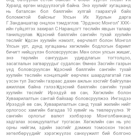
Хуралд өргөн мэдүүлээгүй байна. Энэ хуулийг хугацаанд
нь баталсан бол баялгийн хулгай гаарахгүй байх
боломжтой байсныг Улсын Их Хурлын дарга
Г.Занданшатар онцлон тэмдэглэв. “Эрдэнэс Монгол” ХХК-
ийн гүйцэтгэх захирал С.Наранцогт төслийн явцын талаар
танилцуулав. Үндэсний баялгийн сангийн тухай хуулийн
төслийг Үндсэн хуулийн нэмэлт, өөрчлөлт болон Монгол
Улсын урт, дунд хугацааны хөгжлийн бодлогын баримт
бичигт нийцүүлэн боловсруулсан. Мөн олон улсын жишиг,
энэ төрлийн сангуудын удирдлагын тогтолцоо,
засаглалын загваруудыг судалсан. Өмнөх Засгийн газрын
үед боловсруулсан Үндэсний баялгийн сангийн тухай
хуулийн төслийн концепцийг өөрчлөх шаардлагатай гэж
үзсэн тул Засгийн газраас дахин ажлын хэсгийг байгуулан
ажиллаж байна гэлээ.Үндэсний баялгийн сангийн тухай
хуулийн төслийг Ирээдүй өв сан, Хөгжлийн болон
Хуваарилалтын сантай байхаар боловсруулжээ. Ингэхдээ
Ирээдүй өв сан, Хуваарилалтын санд тухай жилийн нийт
орлогоос хамгийн багадаа 10 хувийг нь төвлөрүүлнэ. Уг
сангийн орлогыг валют хэлбэрээр Монголбанканд
хадгалах зохицуулалтыг тусгасан. Хөгжлийн сан нь улс
орны нийгэм, эдийн засгийг дэмжих томоохон төсөл
хөтөлбөрүүдийг хэрэгжүүлэх санхүүжилт бий болгоно