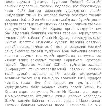
гэсэн зарчмыг тусгажээ. Түүнчлэн Үндэсний баялгийн
сангийн бодлого нь төсвийн бодлогын нэг бүрэлдэхүүн
хэсэг байх бөгөөд хөрөнгийн удирдлагын эцсийн
шийдвэрийг Улсын Их Хурлаас батлан гаргахаар төсөлд
оруулсан байна. Засгийн газрын тухайд жил бүрийн улсын
төсвийн төсөлтэй хамт Үндэсний баялгийн сангийн төсвийн
зарцуулалтыг Улсын Их Хуралд өргөн мэдүүлэх юм
байна.Үндэсний баялгийн сангийн төсвийн зарцуулалтын
гүйцэтгэлийн тайланг Улсын Их Хуралд танилцуулж, олон
нийтэд нээлттэй мэдээлэх үүргийг Үндэсний баялгийн
сангийн зөвлөл гүйцэтгэх бөгөөд уг зөвлөлийг Ерөнхий
сайд ахлахаар төсөлд тусгажээ. Мөн Хөгжлийн сангаас
хөрөнгө оруулах төслүүдийг эрэмбэлэх, санхүүжилтэд
хяналт тавих асуудлыг төсөлд нарийвчлан оруулсан
гэдгийг “Эрдэнэс Монгол” ХХК-ийн гүйцэтгэх захирал
С.Наранцогт танилцууллаа.Үндэсний баялгийн сангийн
тухай хуулийн хүрээнд эдийн засгийн хүртээмжтэй
өсөлтийг хангах, ард түмэнд үр өгөөжийг тэгш, шударга
хүртээх, хараат бус, бие даасан, ил тод, нээлттэй,
хариуцлагатай байх зарчмыг хангах ёстойг Улсын Их
Хурлын дарга сануулаад Улсын Их Хурлын дэд дарга
Л.Мөнхбаатараар ахлуулсан ажлын хэсгийг холбогдох
Эдийн засгийн байнгын хорооны дарга Ц.Цэрэнпунцаг,
Төсвийн байнгын хорооны дарга Г.Тэмүүлэн, Ёс зүй,