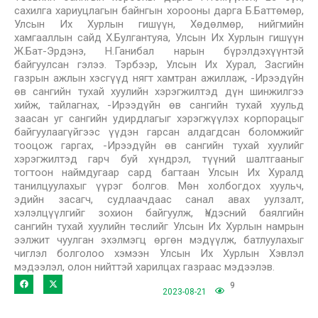
сахилга хариуцлагын байнгын хорооны дарга Б.Баттөмөр,
Улсын Их Хурлын гишүүн, Хөдөлмөр, нийгмийн
хамгааллын сайд Х.Булгантуяа, Улсын Их Хурлын гишүүн
Ж.Бат-Эрдэнэ, Н.Ганибал нарын бүрэлдэхүүнтэй
байгуулсан гэлээ. Тэрбээр, Улсын Их Хурал, Засгийн
газрын ажлын хэсгүүд нягт хамтран ажиллаж, -Ирээдүйн
өв сангийн тухай хуулийн хэрэгжилтэд дүн шинжилгээ
хийж, тайлагнах, -Ирээдүйн өв сангийн тухай хуульд
заасан уг сангийн удирдлагыг хэрэгжүүлэх корпорацыг
байгуулаагүйгээс үүдэн гарсан алдагдсан боломжийг
тооцож гаргах, -Ирээдүйн өв сангийн тухай хуулийг
хэрэгжилтэд гарч буй хүндрэл, түүний шалтгааныг
тогтоон наймдугаар сард багтаан Улсын Их Хуралд
танилцуулахыг үүрэг болгов. Мөн холбогдох хуульч,
эдийн засагч, судлаачдаас санал авах уулзалт,
хэлэлцүүлгийг зохион байгуулж, Үндэсний баялгийн
сангийн тухай хуулийн төслийг Улсын Их Хурлын намрын
ээлжит чуулган эхэлмэгц өргөн мэдүүлж, батлуулахыг
чиглэл болголоо хэмээн Улсын Их Хурлын Хэвлэл
мэдээлэл, олон нийттэй харилцах газраас мэдээлэв.
9
2023-08-21