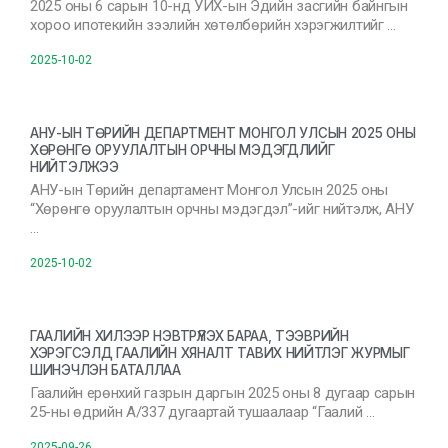
2025 оны 6 сарын 10-нд УИХ-ын Эдийн засгийн байнгын
хороо ипотекийн зээлийн хөтөлбөрийн хэрэгжилтийг …
2025-10-02
АНУ-ЫН ТӨРИЙН ДЕПАРТМЕНТ МОНГОЛ УЛСЫН 2025 ОНЫ
ХӨРӨНГӨ ОРУУЛАЛТЫН ОРЧНЫ МЭДЭГДЛИЙГ
НИЙТЭЛЖЭЭ
АНУ-ын Төрийн департамент Монгол Улсын 2025 оны
“Хөрөнгө оруулалтын орчны мэдэгдэл”-ийг нийтэлж, АНУ
…
2025-10-02
ГААЛИЙН ХИЛЭЭР НЭВТРҮҮЛЭХ БАРАА, ТЭЭВРИЙН
ХЭРЭГСЭЛД ГААЛИЙН ХЯНАЛТ ТАВИХ НИЙТЛЭГ ЖУРМЫГ
ШИНЭЧЛЭН БАТАЛЛАА
Гаалийн ерөнхий газрын даргын 2025 оны 8 дугаар сарын
25-ны өдрийн А/337 дугаартай тушаалаар “Гаалий …
2025-09-26