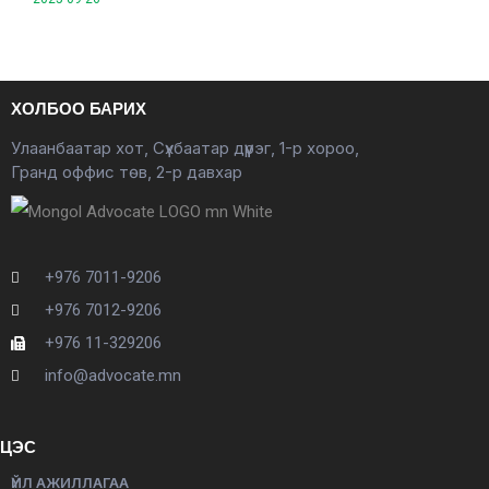
ХОЛБОО БАРИХ
Улаанбаатар хот, Сүхбаатар дүүрэг, 1-р хороо,
Гранд оффис төв, 2-р давхар
+976 7011-9206
+976 7012-9206
+976 11-329206
info@advocate.mn
ЦЭС
ҮЙЛ АЖИЛЛАГАА