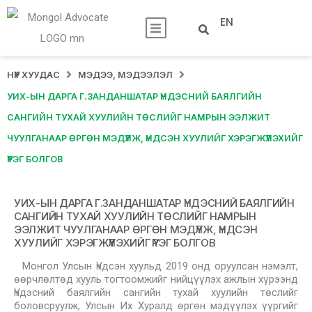
EN
НҮҮР ХУУДАС
МЭДЭЭ, МЭДЭЭЛЭЛ
УИХ-ЫН ДАРГА Г.ЗАНДАНШАТАР ҮНДЭСНИЙ БАЯЛГИЙН
САНГИЙН ТУХАЙ ХУУЛИЙН ТӨСЛИЙГ НАМРЫН ЭЭЛЖИТ
ЧУУЛГАНААР ӨРГӨН МЭДҮҮЛЖ, ҮНДСЭН ХУУЛИЙГ ХЭРЭГЖҮҮЛЭХИЙГ
ҮҮРЭГ БОЛГОВ
УИХ-ЫН ДАРГА Г.ЗАНДАНШАТАР ҮНДЭСНИЙ БАЯЛГИЙН
САНГИЙН ТУХАЙ ХУУЛИЙН ТӨСЛИЙГ НАМРЫН
ЭЭЛЖИТ ЧУУЛГАНААР ӨРГӨН МЭДҮҮЛЖ, ҮНДСЭН
ХУУЛИЙГ ХЭРЭГЖҮҮЛЭХИЙГ ҮҮРЭГ БОЛГОВ
Монгол Улсын Үндсэн хуульд 2019 онд оруулсан нэмэлт,
өөрчлөлтөд хууль тогтоомжийг нийцүүлэх ажлын хүрээнд
Үндэсний баялгийн сангийн тухай хуулийн төслийг
боловсруулж, Улсын Их Хуралд өргөн мэдүүлэх үүргийг