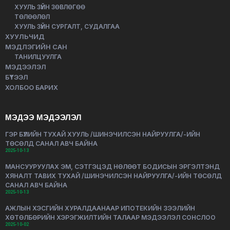
ХУУЛЬ ЗҮЙН ЗӨВЛӨГӨӨ
ТӨЛӨӨЛӨЛ
ХУУЛЬ ЗҮЙН СУРГАЛТ, СУДАЛГАА
ХУУЛЬЧИД
МЭДЛЭГИЙН САН
ТАНИЛЦУУЛГА
МЭДЭЭЛЭЛ
БҮТЭЭЛ
ХОЛБОО БАРИХ
МЭДЭЭ МЭДЭЭЛЭЛ
ГЭР БҮЛИЙН ТУХАЙ ХУУЛЬ /ШИНЭЧИЛСЭН НАЙРУУЛГА/-ИЙН
ТӨСӨЛД САНАЛ АВЧ БАЙНА
2025-10-13
МАНСУУРУУЛАХ ЭМ, СЭТГЭЦЭД НӨЛӨӨТ БОДИСЫН ЭРГЭЛТЭНД
ХЯНАЛТ ТАВИХ ТУХАЙ /ШИНЭЧИЛСЭН НАЙРУУЛГА/-ИЙН ТӨСӨЛД
САНАЛ АВЧ БАЙНА
2025-10-13
АЖЛЫН ХЭСГИЙН ХУРАЛДААНААР ИПОТЕКИЙН ЗЭЭЛИЙН
ХӨТӨЛБӨРИЙН ХЭРЭГЖИЛТИЙН ТАЛААР МЭДЭЭЛЭЛ СОНСЛОО
2025-10-02