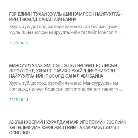
ГЭР БҮЛИЙН ТУХАЙ ХУУЛЬ /ШИНЭЧИЛСЭН НАЙРУУЛГА/-
ИЙН ТӨСӨЛД САНАЛ АВЧ БАЙНА
Хууль зүй, дотоод хэргийн яамнаас Гэр бүлийн тухай
хууль /шинэчилсэн найруулга/-ийн төслийг Монгол У …
2025-10-13
МАНСУУРУУЛАХ ЭМ, СЭТГЭЦЭД НӨЛӨӨТ БОДИСЫН
ЭРГЭЛТЭНД ХЯНАЛТ ТАВИХ ТУХАЙ /ШИНЭЧИЛСЭН
НАЙРУУЛГА/-ИЙН ТӨСӨЛД САНАЛ АВЧ БАЙНА
Хууль зүй, дотоод хэргийн яамнаас Мансууруулах эм,
сэтгэцэд нөлөөт бодисын эргэлтэнд хяналт тавих ту …
2025-10-13
АЖЛЫН ХЭСГИЙН ХУРАЛДААНААР ИПОТЕКИЙН ЗЭЭЛИЙН
ХӨТӨЛБӨРИЙН ХЭРЭГЖИЛТИЙН ТАЛААР МЭДЭЭЛЭЛ
СОНСЛОО