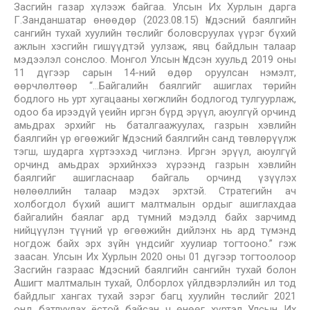
Засгийн газар хүлээж байгаа. Улсын Их Хурлын дарга
Г.Занданшатар өнөөдөр (2023.08.15) Үндэсний баялгийн
сангийн тухай хуулийн төслийг боловсруулах үүрэг бүхий
ажлын хэсгийн гишүүдтэй уулзаж, явц байдлын талаар
мэдээлэл сонслоо. Монгол Улсын Үндсэн хуульд 2019 оны
11 дүгээр сарын 14-ний өдөр оруулсан нэмэлт,
өөрчлөлтөөр “…Байгалийн баялгийг ашиглах төрийн
бодлого нь урт хугацааны хөгжлийн бодлогод тулгуурлаж,
одоо ба ирээдүй үеийн иргэн бүрд эрүүл, аюулгүй орчинд
амьдрах эрхийг нь баталгаажуулах, газрын хэвлийн
баялгийн үр өгөөжийг Үндэсний баялгийн санд төвлөрүүлж
тэгш, шударга хүртээхэд чиглэнэ. Иргэн эрүүл, аюулгүй
орчинд амьдрах эрхийнхээ хүрээнд газрын хэвлийн
баялгийг ашигласнаар байгаль орчинд үзүүлэх
нөлөөллийн талаар мэдэх эрхтэй. Стратегийн ач
холбогдол бүхий ашигт малтмалын ордыг ашиглахдаа
байгалийн баялаг ард түмний мэдэлд байх зарчимд
нийцүүлэн түүний үр өгөөжийн дийлэнх нь ард түмэнд
ногдож байх эрх зүйн үндсийг хуулиар тогтооно.” гэж
заасан. Улсын Их Хурлын 2020 оны 01 дүгээр тогтоолоор
Засгийн газраас Үндэсний баялгийн сангийн тухай болон
Ашигт малтмалын тухай, Олборлох үйлдвэрлэлийн ил тод
байдлыг хангах тухай зэрэг багц хуулийн төслийг 2021
онд батлуулах ёстой байсан ч өнөөг хүртэл Улсын Их