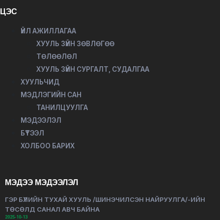
ЦЭС
ҮЙЛ АЖИЛЛАГАА
ХУУЛЬ ЗҮЙН ЗӨВЛӨГӨӨ
ТӨЛӨӨЛӨЛ
ХУУЛЬ ЗҮЙН СУРГАЛТ, СУДАЛГАА
ХУУЛЬЧИД
МЭДЛЭГИЙН САН
ТАНИЛЦУУЛГА
МЭДЭЭЛЭЛ
БҮТЭЭЛ
ХОЛБОО БАРИХ
МЭДЭЭ МЭДЭЭЛЭЛ
ГЭР БҮЛИЙН ТУХАЙ ХУУЛЬ /ШИНЭЧИЛСЭН НАЙРУУЛГА/-ИЙН
ТӨСӨЛД САНАЛ АВЧ БАЙНА
2025-10-13