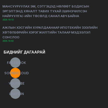
МАНСУУРУУЛАХ ЭМ, СЭТГЭЦЭД НӨЛӨӨТ БОДИСЫН
ЭРГЭЛТЭНД ХЯНАЛТ ТАВИХ ТУХАЙ /ШИНЭЧИЛСЭН
НАЙРУУЛГА/-ИЙН ТӨСӨЛД САНАЛ АВЧ БАЙНА
2025-10-13
АЖЛЫН ХЭСГИЙН ХУРАЛДААНААР ИПОТЕКИЙН ЗЭЭЛИЙН
ХӨТӨЛБӨРИЙН ХЭРЭГЖИЛТИЙН ТАЛААР МЭДЭЭЛЭЛ
СОНСЛОО
2025-10-02
БИДНИЙГ ДАГААРАЙ
FACEBOOK
SOUNDCLOUD
YOUTUBE
LINKEDIN