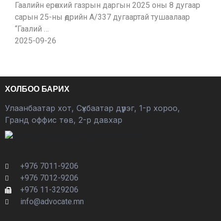
Гаалийн ерөнхий газрын даргын 2025 оны 8 дугаар
сарын 25-ны өдрийн А/337 дугаартай тушаалаар
“Гаалий …
2025-09-26
ХОЛБОО БАРИХ
Улаанбаатар хот, Сүхбаатар дүүрэг, 1-р хороо,
Гранд оффис төв, 2-р давхар
+976 7011-9206
+976 7012-9206
+976 11-329206
info@advocate.mn