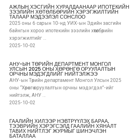
АЖЛЫН ХЭСГИЙН ХУРАЛДААНААР ИПОТЕКИЙН
ЗЭЭЛИЙН ХӨТӨЛБӨРИЙН ХЭРЭГЖИЛТИЙН
ТАЛААР МЭДЭЭЛЭЛ СОНСЛОО
2025 оны 6 сарын 10-нд УИХ-ын Эдийн засгийн
байнгын хороо ипотекийн зээлийн хөтөлбөрийн
хэрэгжилтийг …
2025-10-02
АНУ-ЫН ТӨРИЙН ДЕПАРТМЕНТ МОНГОЛ
УЛСЫН 2025 ОНЫ ХӨРӨНГӨ ОРУУЛАЛТЫН
ОРЧНЫ МЭДЭГДЛИЙГ НИЙТЭЛЖЭЭ
АНУ-ын Төрийн департамент Монгол Улсын 2025
оны “Хөрөнгө оруулалтын орчны мэдэгдэл”-ийг
нийтэлж, АНУ …
2025-10-02
ГААЛИЙН ХИЛЭЭР НЭВТРҮҮЛЭХ БАРАА,
ТЭЭВРИЙН ХЭРЭГСЭЛД ГААЛИЙН ХЯНАЛТ
ТАВИХ НИЙТЛЭГ ЖУРМЫГ ШИНЭЧЛЭН
БАТАЛЛАА