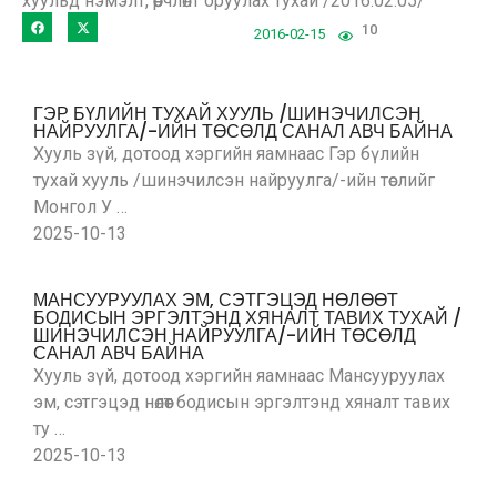
10
2016-02-15
ГЭР БҮЛИЙН ТУХАЙ ХУУЛЬ /ШИНЭЧИЛСЭН
НАЙРУУЛГА/-ИЙН ТӨСӨЛД САНАЛ АВЧ БАЙНА
Хууль зүй, дотоод хэргийн яамнаас Гэр бүлийн
тухай хууль /шинэчилсэн найруулга/-ийн төслийг
Монгол У …
2025-10-13
МАНСУУРУУЛАХ ЭМ, СЭТГЭЦЭД НӨЛӨӨТ
БОДИСЫН ЭРГЭЛТЭНД ХЯНАЛТ ТАВИХ ТУХАЙ /
ШИНЭЧИЛСЭН НАЙРУУЛГА/-ИЙН ТӨСӨЛД
САНАЛ АВЧ БАЙНА
Хууль зүй, дотоод хэргийн яамнаас Мансууруулах
эм, сэтгэцэд нөлөөт бодисын эргэлтэнд хяналт тавих
ту …
2025-10-13