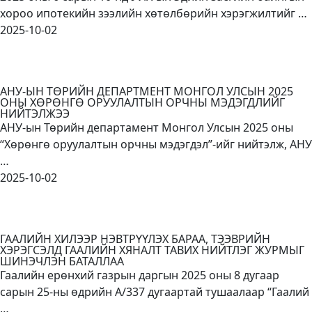
хороо ипотекийн зээлийн хөтөлбөрийн хэрэгжилтийг …
2025-10-02
АНУ-ЫН ТӨРИЙН ДЕПАРТМЕНТ МОНГОЛ УЛСЫН 2025
ОНЫ ХӨРӨНГӨ ОРУУЛАЛТЫН ОРЧНЫ МЭДЭГДЛИЙГ
НИЙТЭЛЖЭЭ
АНУ-ын Төрийн департамент Монгол Улсын 2025 оны
“Хөрөнгө оруулалтын орчны мэдэгдэл”-ийг нийтэлж, АНУ
…
2025-10-02
ГААЛИЙН ХИЛЭЭР НЭВТРҮҮЛЭХ БАРАА, ТЭЭВРИЙН
ХЭРЭГСЭЛД ГААЛИЙН ХЯНАЛТ ТАВИХ НИЙТЛЭГ ЖУРМЫГ
ШИНЭЧЛЭН БАТАЛЛАА
Гаалийн ерөнхий газрын даргын 2025 оны 8 дугаар
сарын 25-ны өдрийн А/337 дугаартай тушаалаар “Гаалий
…