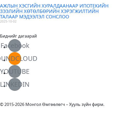
АЖЛЫН ХЭСГИЙН ХУРАЛДААНААР ИПОТЕКИЙН
ЗЭЭЛИЙН ХӨТӨЛБӨРИЙН ХЭРЭГЖИЛТИЙН
ТАЛААР МЭДЭЭЛЭЛ СОНСЛОО
2025-10-02
Биднийг дагаарай
Facebook
OUNDCLOUD
YOUTUBE
LINKEDIN
© 2015-2026 Монгол Өмгөөлөгч – Хууль зүйн фирм.