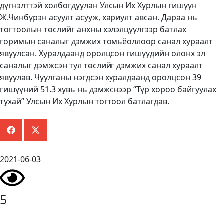
дүгнэлттэй холбогдуулан Улсын Их Хурлын гишүүн
Ж.Чинбүрэн асуулт асууж, хариулт авсан. Дараа нь
тогтоолын төслийг анхны хэлэлцүүлгээр батлах
горимын саналыг дэмжих томьёоллоор санал хураалт
явуулсан. Хуралдаанд оролцсон гишүүдийн олонх эл
саналыг дэмжсэн тул төслийг дэмжих санал хураалт
явуулав. Чуулганы нэгдсэн хуралдаанд оролцсон 39
гишүүний 51.3 хувь нь дэмжснээр “Түр хороо байгуулах
тухай” Улсын Их Хурлын тогтоол батлагдав.
2021-06-03
5