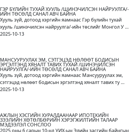
ГЭР БҮЛИЙН ТУХАЙ ХУУЛЬ /ШИНЭЧИЛСЭН НАЙРУУЛГА/-
ИЙН ТӨСӨЛД САНАЛ АВЧ БАЙНА
Хууль зүй, дотоод хэргийн яамнаас Гэр бүлийн тухай
хууль /шинэчилсэн найруулга/-ийн төслийг Монгол У …
2025-10-13
МАНСУУРУУЛАХ ЭМ, СЭТГЭЦЭД НӨЛӨӨТ БОДИСЫН
ЭРГЭЛТЭНД ХЯНАЛТ ТАВИХ ТУХАЙ /ШИНЭЧИЛСЭН
НАЙРУУЛГА/-ИЙН ТӨСӨЛД САНАЛ АВЧ БАЙНА
Хууль зүй, дотоод хэргийн яамнаас Мансууруулах эм,
сэтгэцэд нөлөөт бодисын эргэлтэнд хяналт тавих ту …
2025-10-13
АЖЛЫН ХЭСГИЙН ХУРАЛДААНААР ИПОТЕКИЙН
ЗЭЭЛИЙН ХӨТӨЛБӨРИЙН ХЭРЭГЖИЛТИЙН ТАЛААР
МЭДЭЭЛЭЛ СОНСЛОО
2025 оны 6 сарын 10-нд УИХ-ын Эдийн засгийн байнгын