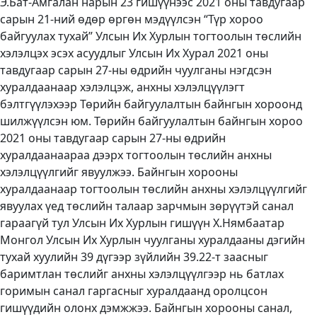
Э.Бат-Амгалан нарын 23 гишүүнээс 2021 оны тавдугаар
сарын 21-ний өдөр өргөн мэдүүлсэн “Түр хороо
байгуулах тухай” Улсын Их Хурлын тогтоолын төслийн
хэлэлцэх эсэх асуудлыг Улсын Их Хурал 2021 оны
тавдугаар сарын 27-ны өдрийн чуулганы нэгдсэн
хуралдаанаар хэлэлцэж, анхны хэлэлцүүлэгт
бэлтгүүлэхээр Төрийн байгуулалтын байнгын хороонд
шилжүүлсэн юм. Төрийн байгуулалтын байнгын хороо
2021 оны тавдугаар сарын 27-ны өдрийн
хуралдаанаараа дээрх тогтоолын төслийн анхны
хэлэлцүүлгийг явуулжээ. Байнгын хорооны
хуралдаанаар тогтоолын төслийн анхны хэлэлцүүлгийг
явуулах үед төслийн талаар зарчмын зөрүүтэй санал
гараагүй тул Улсын Их Хурлын гишүүн Х.Нямбаатар
Монгол Улсын Их Хурлын чуулганы хуралдааны дэгийн
тухай хуулийн 39 дүгээр зүйлийн 39.22-т заасныг
баримтлан төслийг анхны хэлэлцүүлгээр нь батлах
горимын санал гаргасныг хуралдаанд оролцсон
гишүүдийн олонх дэмжжээ. Байнгын хорооны санал,