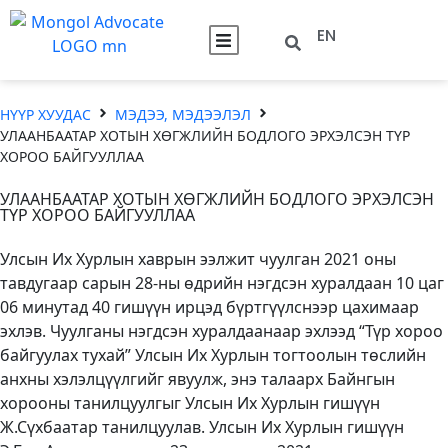
EN
НҮҮР ХУУДАС
МЭДЭЭ, МЭДЭЭЛЭЛ
УЛААНБААТАР ХОТЫН ХӨГЖЛИЙН БОДЛОГО ЭРХЭЛСЭН ТҮР
ХОРОО БАЙГУУЛЛАА
УЛААНБААТАР ХОТЫН ХӨГЖЛИЙН БОДЛОГО ЭРХЭЛСЭН
ТҮР ХОРОО БАЙГУУЛЛАА
Улсын Их Хурлын хаврын ээлжит чуулган 2021 оны
тавдугаар сарын 28-ны өдрийн нэгдсэн хуралдаан 10 цаг
06 минутад 40 гишүүн ирцэд бүртгүүлснээр цахимаар
эхлэв. Чуулганы нэгдсэн хуралдаанаар эхлээд “Түр хороо
байгуулах тухай” Улсын Их Хурлын тогтоолын төслийн
анхны хэлэлцүүлгийг явуулж, энэ талаарх Байнгын
хорооны танилцуулгыг Улсын Их Хурлын гишүүн
Ж.Сүхбаатар танилцуулав. Улсын Их Хурлын гишүүн