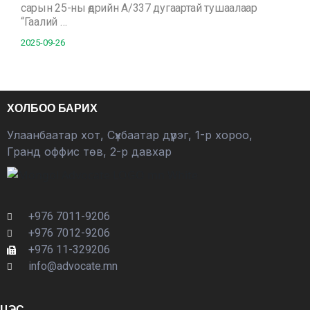
сарын 25-ны өдрийн А/337 дугаартай тушаалаар
“Гаалий …
2025-09-26
ХОЛБОО БАРИХ
Улаанбаатар хот, Сүхбаатар дүүрэг, 1-р хороо,
Гранд оффис төв, 2-р давхар
+976 7011-9206
+976 7012-9206
+976 11-329206
info@advocate.mn
ЦЭС