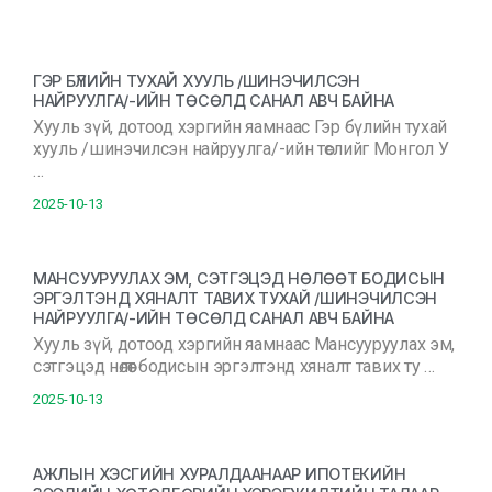
ГЭР БҮЛИЙН ТУХАЙ ХУУЛЬ /ШИНЭЧИЛСЭН
НАЙРУУЛГА/-ИЙН ТӨСӨЛД САНАЛ АВЧ БАЙНА
Хууль зүй, дотоод хэргийн яамнаас Гэр бүлийн тухай
хууль /шинэчилсэн найруулга/-ийн төслийг Монгол У
…
2025-10-13
МАНСУУРУУЛАХ ЭМ, СЭТГЭЦЭД НӨЛӨӨТ БОДИСЫН
ЭРГЭЛТЭНД ХЯНАЛТ ТАВИХ ТУХАЙ /ШИНЭЧИЛСЭН
НАЙРУУЛГА/-ИЙН ТӨСӨЛД САНАЛ АВЧ БАЙНА
Хууль зүй, дотоод хэргийн яамнаас Мансууруулах эм,
сэтгэцэд нөлөөт бодисын эргэлтэнд хяналт тавих ту …
2025-10-13
АЖЛЫН ХЭСГИЙН ХУРАЛДААНААР ИПОТЕКИЙН