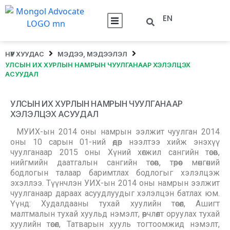
EN
НҮҮР ХУУДАС
МЭДЭЭ, МЭДЭЭЛЭЛ
УЛСЫН ИХ ХУРЛЫН НАМРЫН ЧУУЛГАНААР ХЭЛЭЛЦЭХ
АСУУДАЛ
УЛСЫН ИХ ХУРЛЫН НАМРЫН ЧУУЛГАНААР
ХЭЛЭЛЦЭХ АСУУДАЛ
МУИХ-ын 2014 оны намрын ээлжит чуулган 2014
оны 10 сарын 01-ний өдөр нээлтээ хийж энэхүү
чуулганаар 2015 оны Хүний хөгжил сангийн төсөв,
нийгмийн даатгалын сангийн төсөв, төрөөс мөнгөний
бодлогын талаар баримтлах бодлогыг хэлэлцэж
эхэллээ. Түүнчлэн УИХ-ын 2014 оны намрын ээлжит
чуулганаар дараах асуудлуудыг хэлэлцэн батлах юм.
Үүнд: Худалдааны тухай хуулийн төсөл, Ашигт
малтмалын тухай хуульд нэмэлт, өөрчлөлт оруулах тухай
хуулийн төсөл, Татварын хууль тогтоомжид нэмэлт,