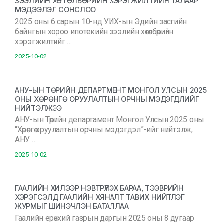
ЗЭЭЛИЙН ХӨТӨЛБӨРИЙН ХЭРЭГЖИЛТИЙН ТАЛААР
МЭДЭЭЛЭЛ СОНСЛОО
2025 оны 6 сарын 10-нд УИХ-ын Эдийн засгийн
байнгын хороо ипотекийн зээлийн хөтөлбөрийн
хэрэгжилтийг …
2025-10-02
АНУ-ЫН ТӨРИЙН ДЕПАРТМЕНТ МОНГОЛ УЛСЫН 2025
ОНЫ ХӨРӨНГӨ ОРУУЛАЛТЫН ОРЧНЫ МЭДЭГДЛИЙГ
НИЙТЭЛЖЭЭ
АНУ-ын Төрийн департамент Монгол Улсын 2025 оны
“Хөрөнгө оруулалтын орчны мэдэгдэл”-ийг нийтэлж,
АНУ …
2025-10-02
ГААЛИЙН ХИЛЭЭР НЭВТРҮҮЛЭХ БАРАА, ТЭЭВРИЙН
ХЭРЭГСЭЛД ГААЛИЙН ХЯНАЛТ ТАВИХ НИЙТЛЭГ
ЖУРМЫГ ШИНЭЧЛЭН БАТАЛЛАА
Гаалийн ерөнхий газрын даргын 2025 оны 8 дугаар