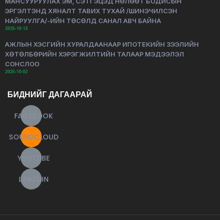
МАНСУУРУУЛАХ ЭМ, СЭТГЭЦЭД НӨЛӨӨТ БОДИСЫН
ЭРГЭЛТЭНД ХЯНАЛТ ТАВИХ ТУХАЙ /ШИНЭЧИЛСЭН
НАЙРУУЛГА/-ИЙН ТӨСӨЛД САНАЛ АВЧ БАЙНА
2025-10-13
АЖЛЫН ХЭСГИЙН ХУРАЛДААНААР ИПОТЕКИЙН ЗЭЭЛИЙН
ХӨТӨЛБӨРИЙН ХЭРЭГЖИЛТИЙН ТАЛААР МЭДЭЭЛЭЛ
СОНСЛОО
2025-10-02
БИДНИЙГ ДАГААРАЙ
FACEBOOK
SOUNDCLOUD
YOUTUBE
LINKEDIN