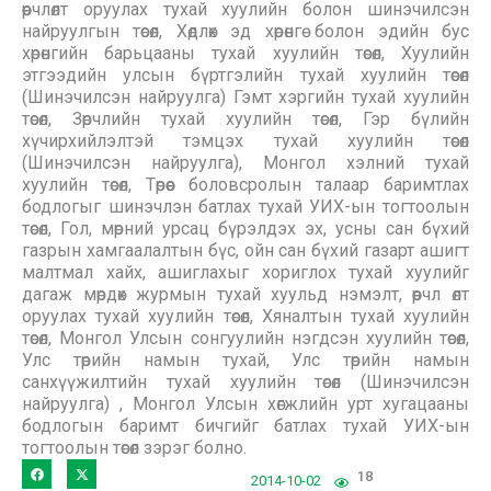
өөрчлөлт оруулах тухай хуулийн болон шинэчилсэн
найруулгын төсөл, Хөдлөх эд хөрөнгө болон эдийн бус
хөрөнгийн барьцааны тухай хуулийн төсөл, Хуулийн
этгээдийн улсын бүртгэлийн тухай хуулийн төсөл
(Шинэчилсэн найруулга) Гэмт хэргийн тухай хуулийн
төсөл, Зөрчлийн тухай хуулийн төсөл, Гэр бүлийн
хүчирхийлэлтэй тэмцэх тухай хуулийн төсөл
(Шинэчилсэн найруулга), Монгол хэлний тухай
хуулийн төсөл, Төрөөс боловсролын талаар баримтлах
бодлогыг шинэчлэн батлах тухай УИХ-ын тогтоолын
төсөл, Гол, мөрний урсац бүрэлдэх эх, усны сан бүхий
газрын хамгаалалтын бүс, ойн сан бүхий газарт ашигт
малтмал хайх, ашиглахыг хориглох тухай хуулийг
дагаж мөрдөх журмын тухай хуульд нэмэлт, өөрчл өлт
оруулах тухай хуулийн төсөл, Хяналтын тухай хуулийн
төсөл, Монгол Улсын сонгуулийн нэгдсэн хуулийн төсөл,
Улс төрийн намын тухай, Улс төрийн намын
санхүүжилтийн тухай хуулийн төсөл (Шинэчилсэн
найруулга) , Монгол Улсын хөгжлийн урт хугацааны
бодлогын баримт бичгийг батлах тухай УИХ-ын
тогтоолын төсөл зэрэг болно.
18
2014-10-02