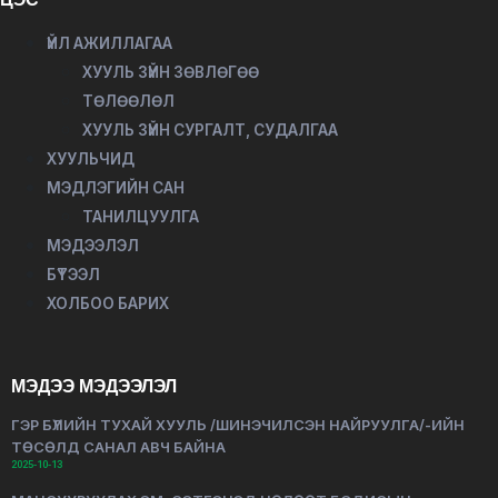
ҮЙЛ АЖИЛЛАГАА
ХУУЛЬ ЗҮЙН ЗӨВЛӨГӨӨ
ТӨЛӨӨЛӨЛ
ХУУЛЬ ЗҮЙН СУРГАЛТ, СУДАЛГАА
ХУУЛЬЧИД
МЭДЛЭГИЙН САН
ТАНИЛЦУУЛГА
МЭДЭЭЛЭЛ
БҮТЭЭЛ
ХОЛБОО БАРИХ
МЭДЭЭ МЭДЭЭЛЭЛ
ГЭР БҮЛИЙН ТУХАЙ ХУУЛЬ /ШИНЭЧИЛСЭН НАЙРУУЛГА/-ИЙН
ТӨСӨЛД САНАЛ АВЧ БАЙНА
2025-10-13