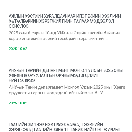
АЖЛЫН ХЭСГИЙН ХУРАЛДААНААР ИПОТЕКИЙН ЗЭЭЛИЙН
ХӨТӨЛБӨРИЙН ХЭРЭГЖИЛТИЙН ТАЛААР МЭДЭЭЛЭЛ
СОНСЛОО
2025 оны 6 сарын 10-нд УИХ-ын Эдийн засгийн байнгын
хороо ипотекийн зээлийн хөтөлбөрийн хэрэгжилтийг …
2025-10-02
АНУ-ЫН ТӨРИЙН ДЕПАРТМЕНТ МОНГОЛ УЛСЫН 2025 ОНЫ
ХӨРӨНГӨ ОРУУЛАЛТЫН ОРЧНЫ МЭДЭГДЛИЙГ
НИЙТЭЛЖЭЭ
АНУ-ын Төрийн департамент Монгол Улсын 2025 оны “Хөрөнгө
оруулалтын орчны мэдэгдэл”-ийг нийтэлж, АНУ …
2025-10-02
ГААЛИЙН ХИЛЭЭР НЭВТРҮҮЛЭХ БАРАА, ТЭЭВРИЙН
ХЭРЭГСЭЛД ГААЛИЙН ХЯНАЛТ ТАВИХ НИЙТЛЭГ ЖУРМЫГ