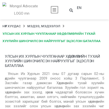
EN
НҮҮР ХУУДАС
МЭДЭЭ, МЭДЭЭЛЭЛ
УЛСЫН ИХ ХУРЛЫН ЧУУЛГАНААР ХӨДӨЛМӨРИЙН ТУХАЙ
ХУУЛИЙН ШИНЭЧИЛСЭН НАЙРУУЛГЫГ ЭЦЭСЛЭН БАТАЛЛАА
УЛСЫН ИХ ХУРЛЫН ЧУУЛГАНААР ХӨДӨЛМӨРИЙН ТУХАЙ
ХУУЛИЙН ШИНЭЧИЛСЭН НАЙРУУЛГЫГ ЭЦЭСЛЭН
БАТАЛЛАА
Улсын Их Хурлын 2021 оны 07 дугаар сарын 02-ны
өдрийн чуулганаар 2009 оноос хойш 3 Парламент, 5
Засгийн газар дамжсан Хөдөлмөрийн тухай хуулийн
шинэчилсэн найруулгыг баталлаа. Хуулийн гол зорилт нь
хөдөлмөрийн зах зээлд хөрвөх чадвартай боловсон хүчин
бэлтгэх, ажилтан, ажил олгогч, нийгмийн түншлэлүүдийн
зохистой харилцааг бий болгох, манай улсын хөдөлмөрийн
зах зээлийг олон улсын хөдөлмөрийн зах зээлийн чиг