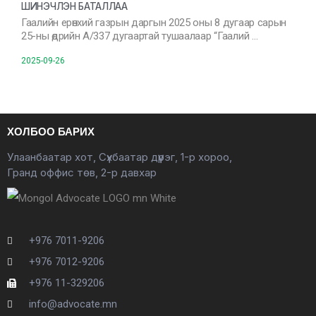
ШИНЭЧЛЭН БАТАЛЛАА
Гаалийн ерөнхий газрын даргын 2025 оны 8 дугаар сарын
25-ны өдрийн А/337 дугаартай тушаалаар “Гаалий …
2025-09-26
ХОЛБОО БАРИХ
Улаанбаатар хот, Сүхбаатар дүүрэг, 1-р хороо,
Гранд оффис төв, 2-р давхар
+976 7011-9206
+976 7012-9206
+976 11-329206
info@advocate.mn