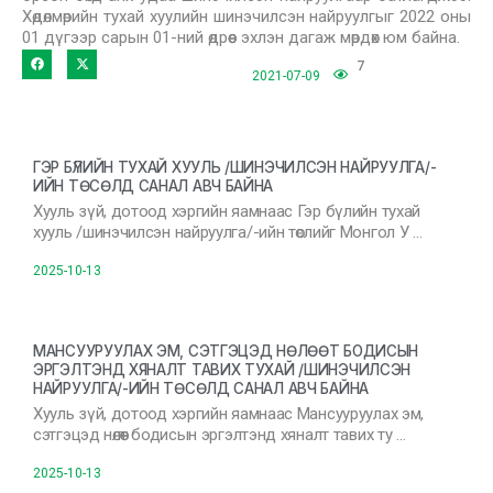
Хөдөлмөрийн тухай хуулийн шинэчилсэн найруулгыг 2022 оны
01 дүгээр сарын 01-ний өдрөөс эхлэн дагаж мөрдөх юм байна.
7
2021-07-09
ГЭР БҮЛИЙН ТУХАЙ ХУУЛЬ /ШИНЭЧИЛСЭН НАЙРУУЛГА/-
ИЙН ТӨСӨЛД САНАЛ АВЧ БАЙНА
Хууль зүй, дотоод хэргийн яамнаас Гэр бүлийн тухай
хууль /шинэчилсэн найруулга/-ийн төслийг Монгол У …
2025-10-13
МАНСУУРУУЛАХ ЭМ, СЭТГЭЦЭД НӨЛӨӨТ БОДИСЫН
ЭРГЭЛТЭНД ХЯНАЛТ ТАВИХ ТУХАЙ /ШИНЭЧИЛСЭН
НАЙРУУЛГА/-ИЙН ТӨСӨЛД САНАЛ АВЧ БАЙНА
Хууль зүй, дотоод хэргийн яамнаас Мансууруулах эм,
сэтгэцэд нөлөөт бодисын эргэлтэнд хяналт тавих ту …
2025-10-13