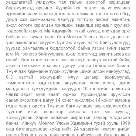
хандлагатай уялдуулж тал талын зохистой харилцааг
бүрдүүлэхэд оршино. Хуулийн нэг онцлог нь уг хуулиар
хөдөлмөрийн харилцааны доод хэм хэмжээг тогтоож өгсөн бөгөөд
доод хэм хэмжээнээс дээгүүр тогтоох ажлыг ажилтан,
ажил олгогч харилцан ярилцаж, зөвшилцөх зарчмыг хуулиар
тодорхойлж өгчээ. Мөн Хөдөлмөрийн тухай хуульд анх удаа орж
байгаа нэг чухал заалт бол Монгол Улсын нутаг дэвсгэрт
үйл ажиллагаа явуулж буй аж ахуйн нэгж байгууллагууд
хүүхэд хамгааллын бодлоготой байна гэсэн зүйл заалт
юм. Ингэснээр байгууллага, ажил олгогчид ажилтныхаа ар
гэрийг бодохоос эхлээд аав ээжүүд хариуцлагатай байх,
ажлын бүтээмж дээшлэх давуу талтай болох юм байна.
Түүнчлэн Хөдөлмөрийн тухай хуулийн шинэчилсэн найруулгад
0-3 настай ээжүүдийг илүү цагаар ажиллуулах,
томилолтоор хөдөө, гадаа явуулахыг хориглосон, дөнгөж
мэндэлсэн хүүхдүүдийн аавуудад 10 хоногийн цалинтай
чөлөө өгөх зэрэг зүйл заалт оржээ. Уурхайчдаас ирүүлсэн
санал хүсэлтийн дагуу 14 хоног ажиллаж 14 хоног амарна
гэдэг заалт орсон. Түүнээс бага хугацаагаар ажиллах бол
түүнтэй ижил хоногоор амраана гэж мөн хуульд
зохицуулсан. Харин ээлжийн амралтыг хэвээр үлдээсэн
байна. Ийнхүү Монгол Улсын Хөдөлмөрийн тухай хууль 1999
онд батлагдсанаас хойш нийт 24 удаагийн нэмэлт өөрчлөлт
орсон бөгөөд анх удаа шинэчилсэн найруулгаар батлагджээ.