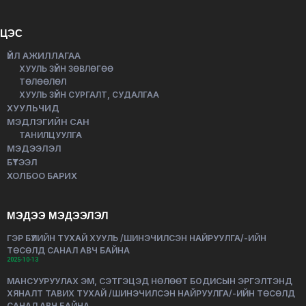
ЦЭС
ҮЙЛ АЖИЛЛАГАА
ХУУЛЬ ЗҮЙН ЗӨВЛӨГӨӨ
ТӨЛӨӨЛӨЛ
ХУУЛЬ ЗҮЙН СУРГАЛТ, СУДАЛГАА
ХУУЛЬЧИД
МЭДЛЭГИЙН САН
ТАНИЛЦУУЛГА
МЭДЭЭЛЭЛ
БҮТЭЭЛ
ХОЛБОО БАРИХ
МЭДЭЭ МЭДЭЭЛЭЛ
ГЭР БҮЛИЙН ТУХАЙ ХУУЛЬ /ШИНЭЧИЛСЭН НАЙРУУЛГА/-ИЙН
ТӨСӨЛД САНАЛ АВЧ БАЙНА
2025-10-13
МАНСУУРУУЛАХ ЭМ, СЭТГЭЦЭД НӨЛӨӨТ БОДИСЫН ЭРГЭЛТЭНД
ХЯНАЛТ ТАВИХ ТУХАЙ /ШИНЭЧИЛСЭН НАЙРУУЛГА/-ИЙН ТӨСӨЛД
САНАЛ АВЧ БАЙНА