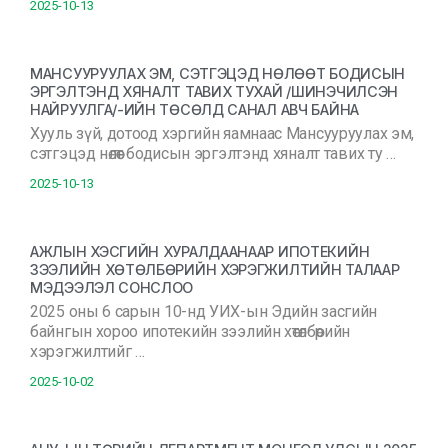
2025-10-13
МАНСУУРУУЛАХ ЭМ, СЭТГЭЦЭД НӨЛӨӨТ БОДИСЫН
ЭРГЭЛТЭНД ХЯНАЛТ ТАВИХ ТУХАЙ /ШИНЭЧИЛСЭН
НАЙРУУЛГА/-ИЙН ТӨСӨЛД САНАЛ АВЧ БАЙНА
Хууль зүй, дотоод хэргийн яамнаас Мансууруулах эм,
сэтгэцэд нөлөөт бодисын эргэлтэнд хяналт тавих ту …
2025-10-13
АЖЛЫН ХЭСГИЙН ХУРАЛДААНААР ИПОТЕКИЙН
ЗЭЭЛИЙН ХӨТӨЛБӨРИЙН ХЭРЭГЖИЛТИЙН ТАЛААР
МЭДЭЭЛЭЛ СОНСЛОО
2025 оны 6 сарын 10-нд УИХ-ын Эдийн засгийн
байнгын хороо ипотекийн зээлийн хөтөлбөрийн
хэрэгжилтийг …
2025-10-02