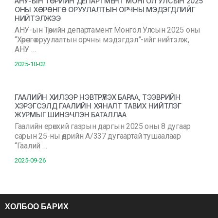
АНУ-ЫН ТӨРИЙН ДЕПАРТМЕНТ МОНГОЛ УЛСЫН 2025
ОНЫ ХӨРӨНГӨ ОРУУЛАЛТЫН ОРЧНЫ МЭДЭГДЛИЙГ
НИЙТЭЛЖЭЭ
АНУ-ын Төрийн департамент Монгол Улсын 2025 оны
“Хөрөнгө оруулалтын орчны мэдэгдэл”-ийг нийтэлж,
АНУ …
2025-10-02
ГААЛИЙН ХИЛЭЭР НЭВТРҮҮЛЭХ БАРАА, ТЭЭВРИЙН
ХЭРЭГСЭЛД ГААЛИЙН ХЯНАЛТ ТАВИХ НИЙТЛЭГ
ЖУРМЫГ ШИНЭЧЛЭН БАТАЛЛАА
Гаалийн ерөнхий газрын даргын 2025 оны 8 дугаар
сарын 25-ны өдрийн А/337 дугаартай тушаалаар
“Гаалий …
2025-09-26
ХОЛБОО БАРИХ