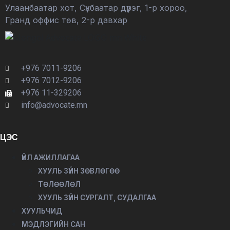
Улаанбаатар хот, Сүхбаатар дүүрэг, 1-р хороо,
Гранд оффис төв, 2-р давхар
+976 7011-9206
+976 7012-9206
+976 11-329206
info@advocate.mn
ЦЭС
ҮЙЛ АЖИЛЛАГАА
ХУУЛЬ ЗҮЙН ЗӨВЛӨГӨӨ
ТӨЛӨӨЛӨЛ
ХУУЛЬ ЗҮЙН СУРГАЛТ, СУДАЛГАА
ХУУЛЬЧИД
МЭДЛЭГИЙН САН