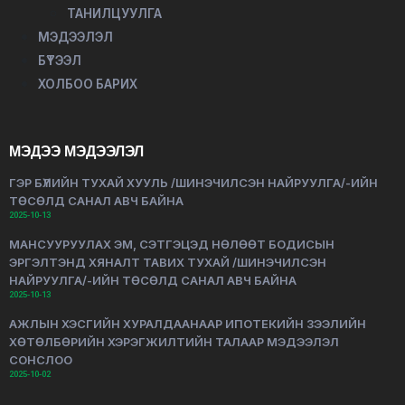
ТАНИЛЦУУЛГА
МЭДЭЭЛЭЛ
БҮТЭЭЛ
ХОЛБОО БАРИХ
МЭДЭЭ МЭДЭЭЛЭЛ
ГЭР БҮЛИЙН ТУХАЙ ХУУЛЬ /ШИНЭЧИЛСЭН НАЙРУУЛГА/-ИЙН
ТӨСӨЛД САНАЛ АВЧ БАЙНА
2025-10-13
МАНСУУРУУЛАХ ЭМ, СЭТГЭЦЭД НӨЛӨӨТ БОДИСЫН
ЭРГЭЛТЭНД ХЯНАЛТ ТАВИХ ТУХАЙ /ШИНЭЧИЛСЭН
НАЙРУУЛГА/-ИЙН ТӨСӨЛД САНАЛ АВЧ БАЙНА
2025-10-13
АЖЛЫН ХЭСГИЙН ХУРАЛДААНААР ИПОТЕКИЙН ЗЭЭЛИЙН
ХӨТӨЛБӨРИЙН ХЭРЭГЖИЛТИЙН ТАЛААР МЭДЭЭЛЭЛ
СОНСЛОО
2025-10-02