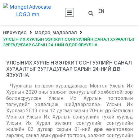
EN
НҮҮР ХУУДАС
МЭДЭЭ, МЭДЭЭЛЭЛ
УЛСЫН ИХ ХУРЛЫН ЭЭЛЖИТ СОНГУУЛИЙН САНАЛ ХУРААЛТЫГ
ЗУРГАДУГААР САРЫН 24-НИЙ ӨДӨР ЯВУУЛНА
УЛСЫН ИХ ХУРЛЫН ЭЭЛЖИТ СОНГУУЛИЙН САНАЛ
ХУРААЛТЫГ ЗУРГАДУГААР САРЫН 24-НИЙ ӨДӨР
ЯВУУЛНА
Чуулганы нэгдсэн хуралдаанаар Монгол Улсын Их
Хурлын 2020 оны ээлжит сонгуультай холбоотойгоор
боловсруулсан Улсын Их Хурлын тогтоолын
төслүүдийг хэлэлцэж шийдвэрлэлээ. Улсын Их
Хурлаас 2019 оны 12 дугаар сарын 20-ны өдөр баталсан
Монгол Улсын Их Хурлын сонгуулийн тухай хуульд
Улсын Их Хурал ээлжит сонгуулийг сонгуулийн
жилийн 02 дугаар сарын 01-ний өдрөөс өмнө товлон
зарлаж, санал авах өдрийг тогтоон, ээлжит сонгуулийн