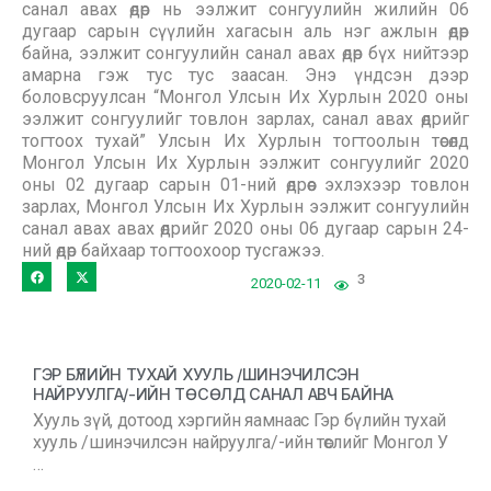
санал авах өдөр нь ээлжит сонгуулийн жилийн 06
дугаар сарын сүүлийн хагасын аль нэг ажлын өдөр
байна, ээлжит сонгуулийн санал авах өдөр бүх нийтээр
амарна гэж тус тус заасан. Энэ үндсэн дээр
боловсруулсан “Монгол Улсын Их Хурлын 2020 оны
ээлжит сонгуулийг товлон зарлах, санал авах өдрийг
тогтоох тухай” Улсын Их Хурлын тогтоолын төсөлд
Монгол Улсын Их Хурлын ээлжит сонгуулийг 2020
оны 02 дугаар сарын 01-ний өдрөөс эхлэхээр товлон
зарлах, Монгол Улсын Их Хурлын ээлжит сонгуулийн
санал авах авах өдрийг 2020 оны 06 дугаар сарын 24-
ний өдөр байхаар тогтоохоор тусгажээ.
3
2020-02-11
ГЭР БҮЛИЙН ТУХАЙ ХУУЛЬ /ШИНЭЧИЛСЭН
НАЙРУУЛГА/-ИЙН ТӨСӨЛД САНАЛ АВЧ БАЙНА
Хууль зүй, дотоод хэргийн яамнаас Гэр бүлийн тухай
хууль /шинэчилсэн найруулга/-ийн төслийг Монгол У
…