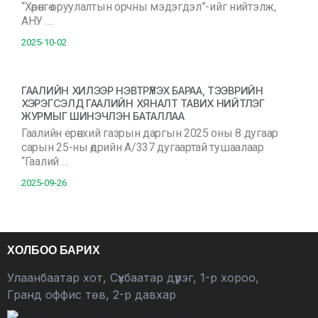
“Хөрөнгө оруулалтын орчны мэдэгдэл”-ийг нийтэлж,
АНУ …
2025-10-02
ГААЛИЙН ХИЛЭЭР НЭВТРҮҮЛЭХ БАРАА, ТЭЭВРИЙН
ХЭРЭГСЭЛД ГААЛИЙН ХЯНАЛТ ТАВИХ НИЙТЛЭГ
ЖУРМЫГ ШИНЭЧЛЭН БАТАЛЛАА
Гаалийн ерөнхий газрын даргын 2025 оны 8 дугаар
сарын 25-ны өдрийн А/337 дугаартай тушаалаар
“Гаалий …
2025-09-26
ХОЛБОО БАРИХ
Улаанбаатар хот, Сүхбаатар дүүрэг, 1-р хороо,
Гранд оффис төв, 2-р давхар