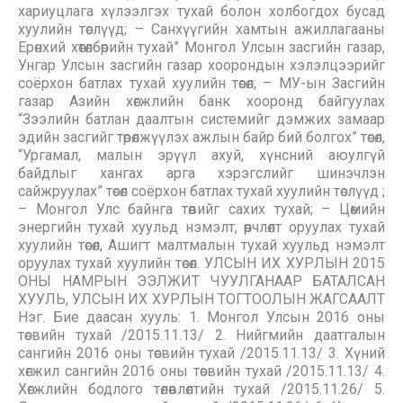
хариуцлага хүлээлгэх тухай болон холбогдох бусад
хуулийн төслүүд; – Санхүүгийн хамтын ажиллагааны
Ерөнхий хөтөлбөрийн тухай” Монгол Улсын засгийн газар,
Унгар Улсын засгийн газар хоорондын хэлэлцээрийг
соёрхон батлах тухай хуулийн төсөл; – МУ-ын Засгийн
газар Азийн хөгжлийн банк хооронд байгуулах
“Зээлийн батлан даалтын системийг дэмжих замаар
эдийн засгийг төрөлжүүлэх ажлын байр бий болгох” төсөл,
“Ургамал, малын эрүүл ахуй, хүнсний аюулгүй
байдлыг хангах арга хэрэгслийг шинэчлэн
сайжруулах” төсөл соёрхон батлах тухай хуулийн төслүүд ;
– Монгол Улс байнга төвийг сахих тухай; – Цөмийн
энергийн тухай хуульд нэмэлт, өөрчлөлт оруулах тухай
хуулийн төсөл, Ашигт малтмалын тухай хуульд нэмэлт
оруулах тухай хуулийн төсөл. УЛСЫН ИХ ХУРЛЫН 2015
ОНЫ НАМРЫН ЭЭЛЖИТ ЧУУЛГАНААР БАТАЛСАН
ХУУЛЬ, УЛСЫН ИХ ХУРЛЫН ТОГТООЛЫН ЖАГСААЛТ
Нэг. Бие даасан хууль: 1. Монгол Улсын 2016 оны
төсвийн тухай /2015.11.13/ 2. Нийгмийн даатгалын
сангийн 2016 оны төсвийн тухай /2015.11.13/ 3. Хүний
хөгжил сангийн 2016 оны төсвийн тухай /2015.11.13/ 4.
Хөгжлийн бодлого төлөвлөлтийн тухай /2015.11.26/ 5.