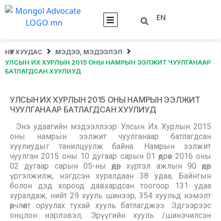
EN
НҮҮР ХУУДАС
МЭДЭЭ, МЭДЭЭЛЭЛ
УЛСЫН ИХ ХУРЛЫН 2015 ОНЫ НАМРЫН ЭЭЛЖИТ ЧУУЛГАНААР
БАТЛАГДСАН ХУУЛИУД
УЛСЫН ИХ ХУРЛЫН 2015 ОНЫ НАМРЫН ЭЭЛЖИТ
ЧУУЛГАНААР БАТЛАГДСАН ХУУЛИУД
Энэ удаагийн мэдээллээр Улсын Их Хурлын 2015
оны намрын ээлжит чуулганаар батлагдсан
хуулиудыг танилцуулж байна. Намрын ээлжит
чуулган 2015 оны 10 дугаар сарын 01 өдрөөс 2016 оны
02 дугаар сарын 05-ны өдөр хүртэл ажлын 90 өдөр
үргэлжилж, нэгдсэн хуралдаан 38 удаа, Байнгын
болон дэд хороод давхардсан тоогоор 131 удаа
хуралдаж, нийт 29 хууль шинээр, 354 хуульд нэмэлт
өөрчлөлт оруулах тухай хууль батлагджээ. Эдгээрээс
онцлон нэрлэвэл, Эрүүгийн хууль /шинэчилсэн