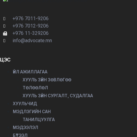
+976 7011-9206
+976 7012-9206
+976 11-329206
info@advocate.mn
ЦЭС
ҮЙЛ АЖИЛЛАГАА
ХУУЛЬ ЗҮЙН ЗӨВЛӨГӨӨ
ТӨЛӨӨЛӨЛ
ХУУЛЬ ЗҮЙН СУРГАЛТ, СУДАЛГАА
ХУУЛЬЧИД
МЭДЛЭГИЙН САН
ТАНИЛЦУУЛГА
МЭДЭЭЛЭЛ
БҮТЭЭЛ