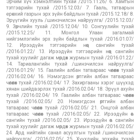
Эрчим хүч хэмнэлтийн тухай /2015.11.26/ 6. Хамтын
тэтгэврийн тухай /2015.12.03/ 7. Гааль, татварын
ерөнхий газрын эрх зүйн байдлын тухай /2015.12.18/ 8.
Эрүүгийн хууль /шинэчилсэн найруулга/ /2015.12.03/
9. Зөрчлийн тухай /2015.12.04/ 10. Сонгуулийн тухай
/2015.12.25/ 11. Монгол Улаан загалмай
нийгэмлэгийн эрх зүйн байдлын тухай /2016.01.07/
12. Ирээдүйн тэтгэврийн нөөц сангийн тухай
/2016.01.22/ 13. Ирээдүйн тэтгэврийн нөөц сангийн
тухай хуулийг дагаж мөрдөх журмын тухай /2016.01.22/
14. Тариалангийн тухай /шинэчилсэн найруулга/
/2016.01.29/ 15. Гаалийн албан татвараас чөлөөлөх тухай
/2016.02.04/ 16. Нэмэгдсэн өртгийн албан татвараас
чөлөөлөх тухай /2016.02.04/ 17. Захиргааны хэрэг шүүхэд
хянан шийдвэрлэх тухай /2016.02.04/ 18. Эрүүл ахуйн
тухай /2016.02.04/ 19. Гаалийн албан татвараас чөлөөлөх
тухай /2016.02.05/ 20. Нэмэгдсэн өртгийн албан
татвараас чөлөөлөх тухай /2016.02.05/ 21. Онцгой албан
татвараас чөлөөлөх тухай /2016.02.05/ 22. Ирээдүйн өв
сангийн тухай /2016.02.05/ 23. Ирээдүйн өв сангийн
тухай хуулийг дагаж мөрдөх журмын тухай /2016.02.05/
24. Ард нийтийн санал асуулгын тухай /шинэчилсэн
найруулга/ /2016.02.05/ 25. Хүүхдийн эрхийн тухай