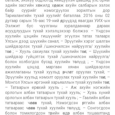
баталж, энэхүү бодлогод нийцүүлэн цаашид улс орны
эдийн засгийн хөгжилд хөдөө аж ахуйн салбарын эзлэх
байр суурийг нэмэгдүүлэх зорилтын дор
Тариалангийн тухай хуулийг баталлаа. 2016 оны 02
дугаар сарын 16-аас 19-ний өдрүүдэд явагдах УИХ-ын
Ээлжит бус чуулганы хуралдаанаар дараах
асуудлуудын тухай хэлэлцэхээр болжээ: – Үндсэн
хуулийн цэцийн гишүүнийг эгүүлэн татах талаарх
Улсын дээд шүүхийн санал; – Эрүүгийн хэрэг шалган
шийдвэрлэх тухай /шинэчилсэн найруулга/ хуулийн
төсөл ; – Хууль сахиулах тухай хуулийн төсөл; – Шүүхийн
шийдвэр гүйцэтгэх тухай /шинэчилсэн найруулга/
болон холбогдох бусад хуулийн төслүүд ; – Үндсэн
хуулийн цэцэд маргаан хянан шийдвэрлэх
ажиллагааны тухай хуульд өөрчлөлт оруулах тухай; –
Эрүүгийн хуульд нэмэлт оруулах тухай хуулийн төсөл; –
Монгол Улсын иргэний харьяаллын тухай хуулийн төсөл;
– Татварын ерөнхий хууль ; – Аж ахуйн нэгжийн
орлогын албан татварын тухай хууль; – Хувь хүний
орлогын албан татварын тухай хууль ; – Гаалийн албан
татвараас чөлөөлөх тухай, Нэмэгдсэн өртгийн албан
татвараас чөлөөлөх тухай хуулийн төслүүд; – Сонгогдсон
болон томилогдсон төрийн өндөр албан тушаалтанд