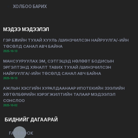
ХОЛБОО БАРИХ
МЭДЭЭ МЭДЭЭЛЭЛ
ГЭР БҮЛИЙН ТУХАЙ ХУУЛЬ /ШИНЭЧИЛСЭН НАЙРУУЛГА/-ИЙН
ТӨСӨЛД САНАЛ АВЧ БАЙНА
2025-10-13
МАНСУУРУУЛАХ ЭМ, СЭТГЭЦЭД НӨЛӨӨТ БОДИСЫН
ЭРГЭЛТЭНД ХЯНАЛТ ТАВИХ ТУХАЙ /ШИНЭЧИЛСЭН
НАЙРУУЛГА/-ИЙН ТӨСӨЛД САНАЛ АВЧ БАЙНА
2025-10-13
АЖЛЫН ХЭСГИЙН ХУРАЛДААНААР ИПОТЕКИЙН ЗЭЭЛИЙН
ХӨТӨЛБӨРИЙН ХЭРЭГЖИЛТИЙН ТАЛААР МЭДЭЭЛЭЛ
СОНСЛОО
2025-10-02
БИДНИЙГ ДАГААРАЙ
FACEBOOK