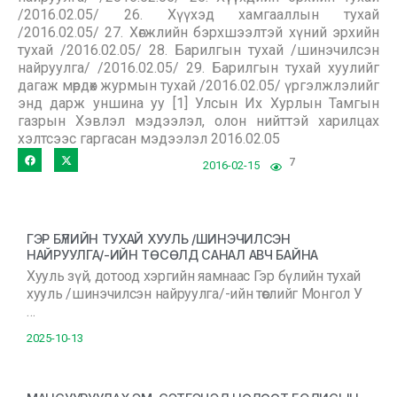
/2016.02.05/ 26. Хүүхэд хамгааллын тухай
/2016.02.05/ 27. Хөгжлийн бэрхшээлтэй хүний эрхийн
тухай /2016.02.05/ 28. Барилгын тухай /шинэчилсэн
найруулга/ /2016.02.05/ 29. Барилгын тухай хуулийг
дагаж мөрдөх журмын тухай /2016.02.05/ үргэлжлэлийг
энд дарж уншина уу [1] Улсын Их Хурлын Тамгын
газрын Хэвлэл мэдээлэл, олон нийттэй харилцах
хэлтсээс гаргасан мэдээлэл 2016.02.05
7
2016-02-15
ГЭР БҮЛИЙН ТУХАЙ ХУУЛЬ /ШИНЭЧИЛСЭН
НАЙРУУЛГА/-ИЙН ТӨСӨЛД САНАЛ АВЧ БАЙНА
Хууль зүй, дотоод хэргийн яамнаас Гэр бүлийн тухай
хууль /шинэчилсэн найруулга/-ийн төслийг Монгол У
…
2025-10-13