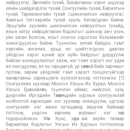
найруулга/, Зөрчлийн тухай, Захиргааны хэрэг шүүхэд
хянан шийдвэрлэх тухай, Сонгуулийн тухай, Барилгын
тухай, Тариалангийн тухай /шинэчилсэн найруулга/,
Хамтын тэтгэврийн тухай хууль батлагдсан байна.
Эрүүгийн хуулийн шинэчилсэн найруулгын тухайд,
ялын хатуу хайрцагласан бодлогыг шинээр авч үзэн,
уян хатан болгож, ялыг сонгон хэрэглэх боломжийг
нэмэгдүүлсэн байна. Түүнчлэн, ялтай байдал, гэмт
хэргийн ангилал, урьд ял шийтгэгдсэн, давтан
үйлдсэн зэрэг хүний эрх зүйн байдлыг дордуулж
байсан зохицуулалтыг халж, нэг гэмт хэрэгт нэг удаа
ял оногдуулах, ял нь гарцаагүй, үр нөлөөтэй байх зарчмыг
тусгаж, зарим үйлдлийг гэмт хэрэгт тооцохгүйгээр
захиргааны хариуцлага хүлээлгэхээр тогтоожээ. [1]
Сонгуулийн хуулиар Монгол Улсын Их Хурал, Монгол
Улсын Ерөнхийлөгч, түүнчлэн аймаг, нийслэл, сум,
дүүргийн Иргэдийн Төлөөлөгчдийн хурлын сонгуультай
холбоотой харилцааг нэг хуулиар зохицуулж, эдгээр
сонгуулийг нэг ижил хугацаанд явуулж байхаар
тогтоож, үндсэн зарчим, журмыг нэг мөр
тодорхойлжээ. Мөн Хүнс, хөдөө аж ахуйн талаар
баримтлах бодлогыг Улсын Их Хурлын тогтоолоор