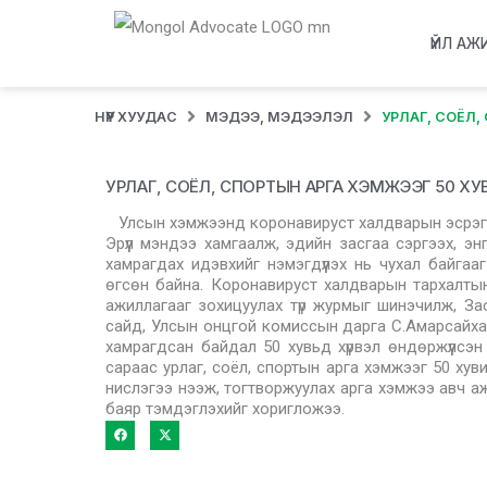
ҮЙЛ АЖ
НҮҮР ХУУДАС
МЭДЭЭ, МЭДЭЭЛЭЛ
УРЛАГ, СОЁЛ,
УРЛАГ, СОЁЛ, СПОРТЫН АРГА ХЭМЖЭЭГ 50 ХУ
Улсын хэмжээнд коронавируст халдварын эсрэг в
Эрүүл мэндээ хамгаалж, эдийн засгаа сэргээх, э
хамрагдах идэвхийг нэмэгдүүлэх нь чухал байгаа
өгсөн байна. Коронавируст халдварын тархалтын т
ажиллагааг зохицуулах түр журмыг шинэчилж, З
сайд, Улсын онцгой комиссын дарга С.Амарсайханд
хамрагдсан байдал 50 хувьд хүрвэл өндөржүүлсэн
сараас урлаг, соёл, спортын арга хэмжээг 50 хуви
нислэгээ нээж, тогтворжуулах арга хэмжээ авч аж
баяр тэмдэглэхийг хоригложээ.