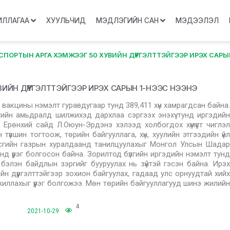
ИЛЛАГАА
ХУУЛЬЧИД
МЭДЛЭГИЙН САН
МЭДЭЭЛЭЛ
 СПОРТЫН АРГА ХЭМЖЭЭГ 50 ХУВИЙН ДҮҮРГЭЛТТЭЙГЭЭР ИРЭХ САР
ВИЙН ДҮҮРГЭЛТТЭЙГЭЭР ИРЭХ САРЫН 1-НЭЭС НЭЭНЭ
акцины нэмэлт гуравдугаар тунд 389,411 хүн хамрагдсан байна.
нгийн амьдралд шилжихэд дархлаа сэргээх энэхүү тунд иргэдийн
г Ерөнхий сайд Л.Оюун-Эрдэнэ хэлээд холбогдох хүмүүст чиглэл
үвшин тогтоож, төрийн байгууллага, хүн, хуулийн этгээдийн үйл
асгийн газрын хуралдаанд танилцуулахыг Монгол Улсын Шадар
 үүрэг болгосон байна. Зорилтод бүлгийн иргэдийн нэмэлт тунд
 бэлэн байдлын зэргийг бууруулах нь зүйтэй гэсэн байна. Ирэх
йн дүүргэлттэйгээр зохион байгуулах, гадаад улс орнуудтай хийх
иллахыг үүрэг болгожээ. Мөн төрийн байгууллагууд шинэ жилийн
4
2021-10-29