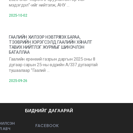
мэдэгдэл”-ийг нийтэлж, АНУ …
2025-10-02
ГААЛИЙН ХИЛЭЭР НЭВТРҮҮЛЭХ БАРАА,
ТЭЭВРИЙН ХЭРЭГСЭЛД ГААЛИЙН ХЯНАЛТ
ТАВИХ НИЙТЛЭГ ЖУРМЫГ ШИНЭЧЛЭН
БАТАЛЛАА
Гаалийн ерөнхий газрын даргын 2025 оны 8
дугаар сарын 25-ны өдрийн А/337 дугаартай
тушаалаар “Гаалий …
2025-09-26
БИДНИЙГ ДАГААРАЙ
ЭЧИЛСЭН
FACEBOOK
Л АВЧ