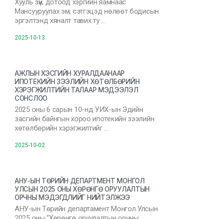
Хууль зүй, дотоод хэргийн яамнаас
Мансууруулах эм, сэтгэцэд нөлөөт бодисын
эргэлтэнд хяналт тавих ту …
2025-10-13
АЖЛЫН ХЭСГИЙН ХУРАЛДААНААР
ИПОТЕКИЙН ЗЭЭЛИЙН ХӨТӨЛБӨРИЙН
ХЭРЭГЖИЛТИЙН ТАЛААР МЭДЭЭЛЭЛ
СОНСЛОО
2025 оны 6 сарын 10-нд УИХ-ын Эдийн
засгийн байнгын хороо ипотекийн зээлийн
хөтөлбөрийн хэрэгжилтийг …
2025-10-02
АНУ-ЫН ТӨРИЙН ДЕПАРТМЕНТ МОНГОЛ
УЛСЫН 2025 ОНЫ ХӨРӨНГӨ ОРУУЛАЛТЫН
ОРЧНЫ МЭДЭГДЛИЙГ НИЙТЭЛЖЭЭ
АНУ-ын Төрийн департамент Монгол Улсын
2025 оны “Хөрөнгө оруулалтын орчны