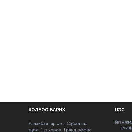
ХОЛБОО БАРИХ
ЦЭС
ҮЙЛ АЖИ
Улаанбаатар хот, Сүхбаатар
ХУУЛЬ
дүүрэг, 1-р хороо, Гранд оффис