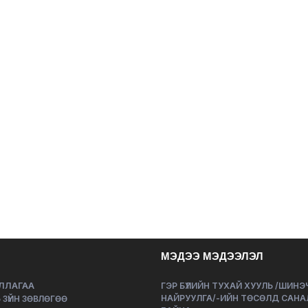
МЭДЭЭ МЭДЭЭЛЭЛ
ЛЛАГАА
ГЭР БҮЛИЙН ТУХАЙ ХУУЛЬ /ШИН
НАЙРУУЛГА/-ИЙН ТӨСӨЛД САНА
 ЗҮЙН ЗӨВЛӨГӨӨ