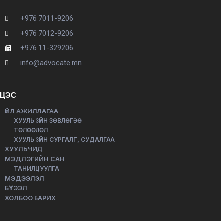
+976 7011-9206
+976 7012-9206
+976 11-329206
info@advocate.mn
ЦЭС
ҮЙЛ АЖИЛЛАГАА
ХУУЛЬ ЗҮЙН ЗӨВЛӨГӨӨ
ТӨЛӨӨЛӨЛ
ХУУЛЬ ЗҮЙН СУРГАЛТ, СУДАЛГАА
ХУУЛЬЧИД
МЭДЛЭГИЙН САН
ТАНИЛЦУУЛГА
МЭДЭЭЛЭЛ
БҮТЭЭЛ
ХОЛБОО БАРИХ