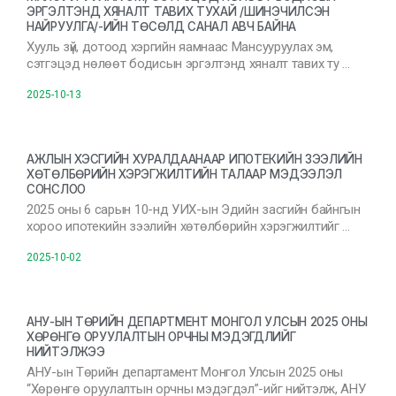
ЭРГЭЛТЭНД ХЯНАЛТ ТАВИХ ТУХАЙ /ШИНЭЧИЛСЭН
НАЙРУУЛГА/-ИЙН ТӨСӨЛД САНАЛ АВЧ БАЙНА
Хууль зүй, дотоод хэргийн яамнаас Мансууруулах эм,
сэтгэцэд нөлөөт бодисын эргэлтэнд хяналт тавих ту …
2025-10-13
АЖЛЫН ХЭСГИЙН ХУРАЛДААНААР ИПОТЕКИЙН ЗЭЭЛИЙН
ХӨТӨЛБӨРИЙН ХЭРЭГЖИЛТИЙН ТАЛААР МЭДЭЭЛЭЛ
СОНСЛОО
2025 оны 6 сарын 10-нд УИХ-ын Эдийн засгийн байнгын
хороо ипотекийн зээлийн хөтөлбөрийн хэрэгжилтийг …
2025-10-02
АНУ-ЫН ТӨРИЙН ДЕПАРТМЕНТ МОНГОЛ УЛСЫН 2025 ОНЫ
ХӨРӨНГӨ ОРУУЛАЛТЫН ОРЧНЫ МЭДЭГДЛИЙГ
НИЙТЭЛЖЭЭ
АНУ-ын Төрийн департамент Монгол Улсын 2025 оны
“Хөрөнгө оруулалтын орчны мэдэгдэл”-ийг нийтэлж, АНУ