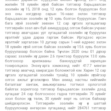
жилийн 18 хувийн хүүтэй байсан тэтгэвэр барьцаалсан
зээлийн хүүг 15, 2018 онд 12 хувь болгон бууруулсан бол
энэ оны нэгдүгээр сарын 16-наас эхлэн тэтгэвэр
барьцаалсан зээлийн хүүг 10 хувь болгон бууруулсан. Гэвч
бага хүүтэй зээлийг зөвхөн 12 сар хүртэлх хугацаагаар
тэтгэврийн зээл авч буй ахмадуудад олгож байсан учраас
тэтгэвэр авагчдаас урт хугацаатай зээлийн хүүг бууруулах
хүсэлтийг удаа дараа гаргаж байсан. Иргэдээс ирсэн
хүсэлтийг харгалзан 10 дугаар сарын 1-ний өдрөөс эхлэн
18 хувийн хүүтэй олгож байсан зээлийн хүүг 15.6 хувь болгон
бууруулахаар болсон байна. Түүнчлэн 2020 оны 01 дүгээр
сараас зээлийн хүүг дахин 2.6 пунктээр бууруулж 13.0 хувь
болгохоор арилжааны банкнуудтай харилцан
тохиролцжээ. Энэхүү арга хэмжээнд нийт 417.7 мянган
тэтгэвэр авагчид хамрагдах боломжтой юм. Харин 12 сар
хүртэлх хугацаатай зээлийн тухайд 10 хувийн хүүтэйгээр
олгох ажлыг үргэлжлүүлнэ. Мөн ахмад настны нийгмийн
баталгааг хангаж, амьжиргааны тогтмол орлоготой
байлгах зорилгоор тэтгэвэр барьцаалсан зээлийн дээд
хугацааг 24 сар болгосноос гадна тэтгэврийн 70 хувийг
зээл болон хүүд төлж, 30 хувийг өөрт нь олгож байхаар
шийдвэрлэсэн. Тэтгэврийн зээлийн хүүг үе шаттай
бууруулснаар өнгөрсөн хугацаанд нийт 284761 тэтгэвэр