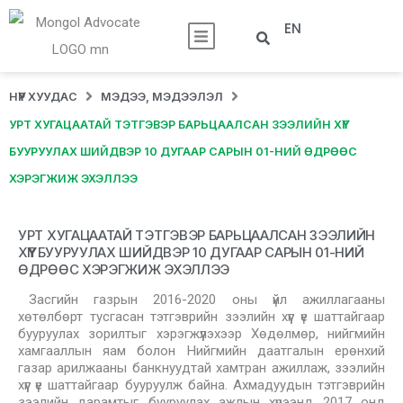
EN
НҮҮР ХУУДАС
МЭДЭЭ, МЭДЭЭЛЭЛ
УРТ ХУГАЦААТАЙ ТЭТГЭВЭР БАРЬЦААЛСАН ЗЭЭЛИЙН ХҮҮГ
БУУРУУЛАХ ШИЙДВЭР 10 ДУГААР САРЫН 01-НИЙ ӨДРӨӨС
ХЭРЭГЖИЖ ЭХЭЛЛЭЭ
УРТ ХУГАЦААТАЙ ТЭТГЭВЭР БАРЬЦААЛСАН ЗЭЭЛИЙН
ХҮҮГ БУУРУУЛАХ ШИЙДВЭР 10 ДУГААР САРЫН 01-НИЙ
ӨДРӨӨС ХЭРЭГЖИЖ ЭХЭЛЛЭЭ
Засгийн газрын 2016-2020 оны үйл ажиллагааны
хөтөлбөрт тусгасан тэтгэврийн зээлийн хүүг үе шаттайгаар
бууруулах зорилтыг хэрэгжүүлэхээр Хөдөлмөр, нийгмийн
хамгааллын яам болон Нийгмийн даатгалын ерөнхий
газар арилжааны банкнуудтай хамтран ажиллаж, зээлийн
хүүг үе шаттайгаар бууруулж байна. Ахмадуудын тэтгэврийн
зээлийн дарамтыг бууруулах ажлын хүрээнд 2017 онд