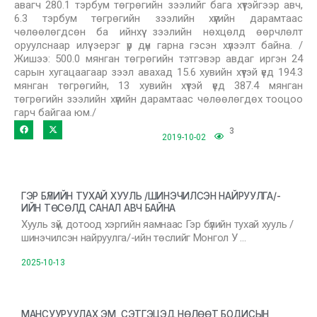
авагч 280.1 тэрбум төгрөгийн зээлийг бага хүүтэйгээр авч,
6.3 тэрбум төгрөгийн зээлийн хүүгийн дарамтаас
чөлөөлөгдсөн ба ийнхүү зээлийн нөхцөлд өөрчлөлт
оруулснаар илүү эерэг үр дүн гарна гэсэн хүлээлт байна. /
Жишээ: 500.0 мянган төгрөгийн тэтгэвэр авдаг иргэн 24
сарын хугацаагаар зээл авахад 15.6 хувийн хүүтэй үед 194.3
мянган төгрөгийн, 13 хувийн хүүтэй үед 387.4 мянган
төгрөгийн зээлийн хүүгийн дарамтаас чөлөөлөгдөх тооцоо
гарч байгаа юм./
3
2019-10-02
ГЭР БҮЛИЙН ТУХАЙ ХУУЛЬ /ШИНЭЧИЛСЭН НАЙРУУЛГА/-
ИЙН ТӨСӨЛД САНАЛ АВЧ БАЙНА
Хууль зүй, дотоод хэргийн яамнаас Гэр бүлийн тухай хууль /
шинэчилсэн найруулга/-ийн төслийг Монгол У …
2025-10-13
МАНСУУРУУЛАХ ЭМ, СЭТГЭЦЭД НӨЛӨӨТ БОДИСЫН