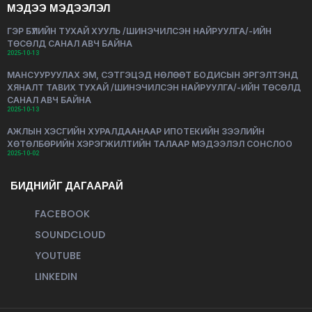
МЭДЭЭ МЭДЭЭЛЭЛ
ГЭР БҮЛИЙН ТУХАЙ ХУУЛЬ /ШИНЭЧИЛСЭН НАЙРУУЛГА/-ИЙН
ТӨСӨЛД САНАЛ АВЧ БАЙНА
2025-10-13
МАНСУУРУУЛАХ ЭМ, СЭТГЭЦЭД НӨЛӨӨТ БОДИСЫН ЭРГЭЛТЭНД
ХЯНАЛТ ТАВИХ ТУХАЙ /ШИНЭЧИЛСЭН НАЙРУУЛГА/-ИЙН ТӨСӨЛД
САНАЛ АВЧ БАЙНА
2025-10-13
АЖЛЫН ХЭСГИЙН ХУРАЛДААНААР ИПОТЕКИЙН ЗЭЭЛИЙН
ХӨТӨЛБӨРИЙН ХЭРЭГЖИЛТИЙН ТАЛААР МЭДЭЭЛЭЛ СОНСЛОО
2025-10-02
БИДНИЙГ ДАГААРАЙ
FACEBOOK
SOUNDCLOUD
YOUTUBE
LINKEDIN