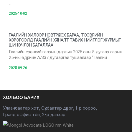
…
2025-10-02
ГААЛИЙН ХИЛЭЭР НЭВТРҮҮЛЭХ БАРАА, ТЭЭВРИЙН
ХЭРЭГСЭЛД ГААЛИЙН ХЯНАЛТ ТАВИХ НИЙТЛЭГ ЖУРМЫГ
ШИНЭЧЛЭН БАТАЛЛАА
Гаалийн ерөнхий газрын даргын 2025 оны 8 дугаар сарын
25-ны өдрийн А/337 дугаартай тушаалаар “Гаалий …
2025-09-26
ХОЛБОО БАРИХ
Улаанбаатар хот, Сүхбаатар дүүрэг, 1-р хороо,
Гранд оффис төв, 2-р давхар