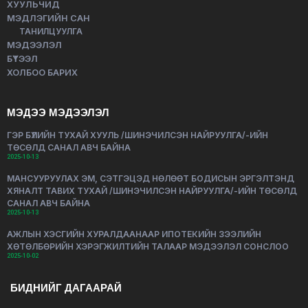
ХУУЛЬЧИД
МЭДЛЭГИЙН САН
ТАНИЛЦУУЛГА
МЭДЭЭЛЭЛ
БҮТЭЭЛ
ХОЛБОО БАРИХ
МЭДЭЭ МЭДЭЭЛЭЛ
ГЭР БҮЛИЙН ТУХАЙ ХУУЛЬ /ШИНЭЧИЛСЭН НАЙРУУЛГА/-ИЙН
ТӨСӨЛД САНАЛ АВЧ БАЙНА
2025-10-13
МАНСУУРУУЛАХ ЭМ, СЭТГЭЦЭД НӨЛӨӨТ БОДИСЫН ЭРГЭЛТЭНД
ХЯНАЛТ ТАВИХ ТУХАЙ /ШИНЭЧИЛСЭН НАЙРУУЛГА/-ИЙН ТӨСӨЛД
САНАЛ АВЧ БАЙНА
2025-10-13
АЖЛЫН ХЭСГИЙН ХУРАЛДААНААР ИПОТЕКИЙН ЗЭЭЛИЙН
ХӨТӨЛБӨРИЙН ХЭРЭГЖИЛТИЙН ТАЛААР МЭДЭЭЛЭЛ СОНСЛОО
2025-10-02
БИДНИЙГ ДАГААРАЙ