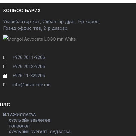
ХОЛБОО БАРИХ
Улаанбаатар хот, Сүхбаатар дүүрэг, 1-р хороо,
Гранд оффис төв, 2-р давхар
+976 7011-9206
+976 7012-9206
+976 11-329206
info@advocate.mn
ЦЭС
ҮЙЛ АЖИЛЛАГАА
ХУУЛЬ ЗҮЙН ЗӨВЛӨГӨӨ
ТӨЛӨӨЛӨЛ
ХУУЛЬ ЗҮЙН СУРГАЛТ, СУДАЛГАА