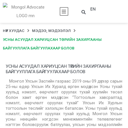
EN
НҮҮР ХУУДАС
МЭДЭЭ, МЭДЭЭЛЭЛ
УСНЫ АСУУДАЛ ХАРИУЦСАН ТӨРИЙН ЗАХИРГААНЫ
БАЙГУУЛЛАГА БАЙГУУЛАХААР БОЛОВ
УСНЫ АСУУДАЛ ХАРИУЦСАН ТӨРИЙН ЗАХИРГААНЫ
БАЙГУУЛЛАГА БАЙГУУЛАХААР БОЛОВ
Монгол Улсын Засгийн газраас 2019 оны 09 дүгээр сарын
25-ны өдөр Улсын Их Хуралд өргөн мэдүүлсэн Усны тухай
хуульд нэмэлт, өөрчлөлт оруулах тухай хуулийн төсөл
болон хамт өргөн мэдүүлсэн “Тогтоолын хавсралтад
нэмэлт, өөрчлөлт оруулах тухай” Улсын Их Хурлын
тогтоолын төслийг хэлэлцэн баталсан. Усны тухай хуульд
нэмэлт, өөрчлөлт оруулах тухай хуульд Монгол Улсын
усны нөөцийн нэгдсэн менежментийн төлөвлөгөөг
нэгтгэн боловсруулж батлуулах, улсын усны мэдээллийн