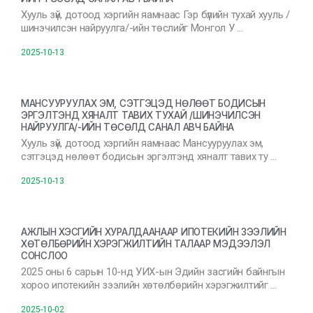
Хууль зүй, дотоод хэргийн яамнаас Гэр бүлийн тухай хууль /
шинэчилсэн найруулга/-ийн төслийг Монгол У …
2025-10-13
МАНСУУРУУЛАХ ЭМ, СЭТГЭЦЭД НӨЛӨӨТ БОДИСЫН
ЭРГЭЛТЭНД ХЯНАЛТ ТАВИХ ТУХАЙ /ШИНЭЧИЛСЭН
НАЙРУУЛГА/-ИЙН ТӨСӨЛД САНАЛ АВЧ БАЙНА
Хууль зүй, дотоод хэргийн яамнаас Мансууруулах эм,
сэтгэцэд нөлөөт бодисын эргэлтэнд хяналт тавих ту …
2025-10-13
АЖЛЫН ХЭСГИЙН ХУРАЛДААНААР ИПОТЕКИЙН ЗЭЭЛИЙН
ХӨТӨЛБӨРИЙН ХЭРЭГЖИЛТИЙН ТАЛААР МЭДЭЭЛЭЛ
СОНСЛОО
2025 оны 6 сарын 10-нд УИХ-ын Эдийн засгийн байнгын
хороо ипотекийн зээлийн хөтөлбөрийн хэрэгжилтийг …
2025-10-02