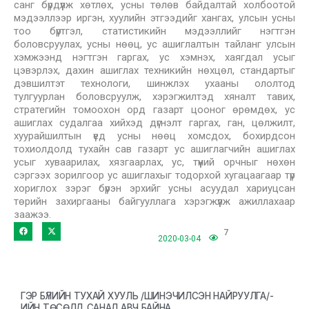
санг бүрдүүлж хөтлөх, усны төлөв байдалтай холбоотой
мэдээллээр иргэн, хуулийн этгээдийг хангах, улсын усны
тоо бүртгэл, статистикийн мэдээллийг нэгтгэн
боловсруулах, усны нөөц, ус ашиглалтын тайланг улсын
хэмжээнд нэгтгэн гаргах, ус хэмнэх, хаягдал усыг
цэвэрлэх, дахин ашиглах техникийн нөхцөл, стандартыг
дэвшилтэт технологи, шинжлэх ухааны ололтод
тулгуурлан боловсруулж, хэрэгжилтэд хяналт тавих,
стратегийн томоохон орд газарт цооног өрөмдөх, ус
ашиглах судалгаа хийхэд дүгнэлт гаргах, ган, цөлжилт,
хуурайшилтын үед усны нөөц хомсдох, бохирдсон
тохиолдолд тухайн сав газарт ус ашиглагчийн ашиглах
усыг хуваарилах, хязгаарлах, ус, түүний орчныг нөхөн
сэргээх зорилгоор ус ашиглахыг тодорхой хугацаагаар түр
хориглох зэрэг бүрэн эрхийг усны асуудал хариуцсан
төрийн захиргааны байгууллага хэрэгжүүлж ажиллахаар
заажээ.
7
2020-03-04
ГЭР БҮЛИЙН ТУХАЙ ХУУЛЬ /ШИНЭЧИЛСЭН НАЙРУУЛГА/-
ИЙН ТӨСӨЛД САНАЛ АВЧ БАЙНА