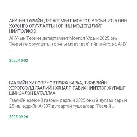
АНУ-ЫН ТӨРИЙН ДЕПАРТМЕНТ МОНГОЛ УЛСЫН 2025 ОНЫ
ХӨРӨНГӨ ОРУУЛАЛТЫН ОРЧНЫ МЭДЭГДЛИЙГ
НИЙТЭЛЖЭЭ
АНУ-ын Төрийн департамент Монгол Улсын 2025 оны
“Хөрөнгө оруулалтын орчны мэдэгдэл”-ийг нийтэлж, АНУ
…
2025-10-02
ГААЛИЙН ХИЛЭЭР НЭВТРҮҮЛЭХ БАРАА, ТЭЭВРИЙН
ХЭРЭГСЭЛД ГААЛИЙН ХЯНАЛТ ТАВИХ НИЙТЛЭГ ЖУРМЫГ
ШИНЭЧЛЭН БАТАЛЛАА
Гаалийн ерөнхий газрын даргын 2025 оны 8 дугаар сарын
25-ны өдрийн А/337 дугаартай тушаалаар “Гаалий …
2025-09-26