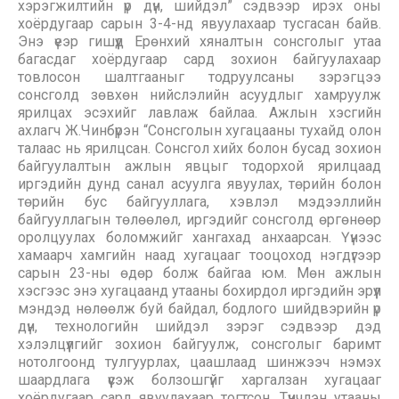
хэрэгжилтийн үр дүн, шийдэл” сэдвээр ирэх оны
хоёрдугаар сарын 3-4-нд явуулахаар тусгасан байв.
Энэ үеэр гишүүд Ерөнхий хяналтын сонсголыг утаа
багасдаг хоёрдугаар сард зохион байгуулахаар
товлосон шалтгааныг тодруулсаны зэрэгцээ
сонсголд зөвхөн нийслэлийн асуудлыг хамруулж
ярилцах эсэхийг лавлаж байлаа. Ажлын хэсгийн
ахлагч Ж.Чинбүрэн “Сонсголын хугацааны тухайд олон
талаас нь ярилцсан. Сонсгол хийх болон бусад зохион
байгуулалтын ажлын явцыг тодорхой ярилцаад
иргэдийн дунд санал асуулга явуулах, төрийн болон
төрийн бус байгууллага, хэвлэл мэдээллийн
байгууллагын төлөөлөл, иргэдийг сонсголд өргөнөөр
оролцуулах боломжийг хангахад анхаарсан. Үүнээс
хамаарч хамгийн наад хугацааг тооцоход нэгдүгээр
сарын 23-ны өдөр болж байгаа юм. Мөн ажлын
хэсгээс энэ хугацаанд утааны бохирдол иргэдийн эрүүл
мэндэд нөлөөлж буй байдал, бодлого шийдвэрийн үр
дүн, технологийн шийдэл зэрэг сэдвээр дэд
хэлэлцүүлгийг зохион байгуулж, сонсголыг баримт
нотолгоонд тулгуурлах, цаашлаад шинжээч нэмэх
шаардлага үүсэж болзошгүйг харгалзан хугацааг
хоёрдугаар сард явуулахаар тогтсон. Түүнчлэн утааны