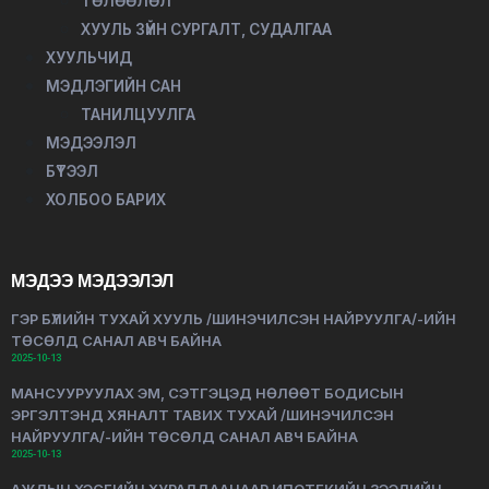
ТӨЛӨӨЛӨЛ
ХУУЛЬ ЗҮЙН СУРГАЛТ, СУДАЛГАА
ХУУЛЬЧИД
МЭДЛЭГИЙН САН
ТАНИЛЦУУЛГА
МЭДЭЭЛЭЛ
БҮТЭЭЛ
ХОЛБОО БАРИХ
МЭДЭЭ МЭДЭЭЛЭЛ
ГЭР БҮЛИЙН ТУХАЙ ХУУЛЬ /ШИНЭЧИЛСЭН НАЙРУУЛГА/-ИЙН
ТӨСӨЛД САНАЛ АВЧ БАЙНА
2025-10-13
МАНСУУРУУЛАХ ЭМ, СЭТГЭЦЭД НӨЛӨӨТ БОДИСЫН
ЭРГЭЛТЭНД ХЯНАЛТ ТАВИХ ТУХАЙ /ШИНЭЧИЛСЭН
НАЙРУУЛГА/-ИЙН ТӨСӨЛД САНАЛ АВЧ БАЙНА
2025-10-13