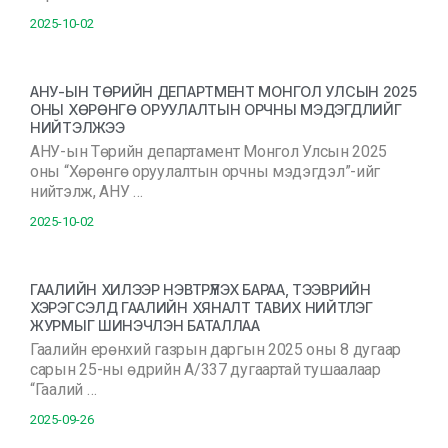
2025-10-02
АНУ-ЫН ТӨРИЙН ДЕПАРТМЕНТ МОНГОЛ УЛСЫН 2025
ОНЫ ХӨРӨНГӨ ОРУУЛАЛТЫН ОРЧНЫ МЭДЭГДЛИЙГ
НИЙТЭЛЖЭЭ
АНУ-ын Төрийн департамент Монгол Улсын 2025
оны “Хөрөнгө оруулалтын орчны мэдэгдэл”-ийг
нийтэлж, АНУ …
2025-10-02
ГААЛИЙН ХИЛЭЭР НЭВТРҮҮЛЭХ БАРАА, ТЭЭВРИЙН
ХЭРЭГСЭЛД ГААЛИЙН ХЯНАЛТ ТАВИХ НИЙТЛЭГ
ЖУРМЫГ ШИНЭЧЛЭН БАТАЛЛАА
Гаалийн ерөнхий газрын даргын 2025 оны 8 дугаар
сарын 25-ны өдрийн А/337 дугаартай тушаалаар
“Гаалий …
2025-09-26