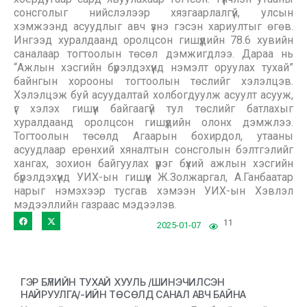
сонсголыг нийслэлээр хязгаарлалгүй, улсын
хэмжээнд асуудлыг авч үзнэ гэсэн хариултыг өгөв.
Ингээд хуралдаанд оролцсон гишүүдийн 78.6 хувийн
саналаар тогтоолын төсөл дэмжигдлээ. Дараа нь
“Ажлын хэсгийн бүрэлдэхүүнд нэмэлт оруулах тухай”
байнгын хорооны тогтоолын төслийг хэлэлцэв.
Хэлэлцэж буй асуудалтай холбогдуулж асуулт асууж,
үг хэлэх гишүүн байгаагүй тул төслийг батлахыг
хуралдаанд оролцсон гишүүдийн олонх дэмжлээ.
Тогтоолын төсөлд Агаарын бохирдол, утааны
асуудлаар ерөнхий хяналтын сонсголын бэлтгэлийг
хангах, зохион байгуулах үүрэг бүхий ажлын хэсгийн
бүрэлдэхүүнд УИХ-ын гишүүн Ж.Золжаргал, А.Ганбаатар
нарыг нэмэхээр тусгав хэмээн УИХ-ын Хэвлэл
мэдээллийн газраас мэдээлэв.
11
2025-01-07
ГЭР БҮЛИЙН ТУХАЙ ХУУЛЬ /ШИНЭЧИЛСЭН
НАЙРУУЛГА/-ИЙН ТӨСӨЛД САНАЛ АВЧ БАЙНА