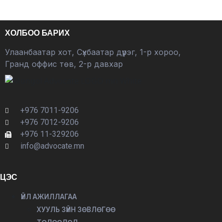
ХОЛБОО БАРИХ
Улаанбаатар хот, Сүхбаатар дүүрэг, 1-р хороо,
Гранд оффис төв, 2-р давхар
+976 7011-9206
+976 7012-9206
+976 11-329206
info@advocate.mn
ЦЭС
ҮЙЛ АЖИЛЛАГАА
ХУУЛЬ ЗҮЙН ЗӨВЛӨГӨӨ