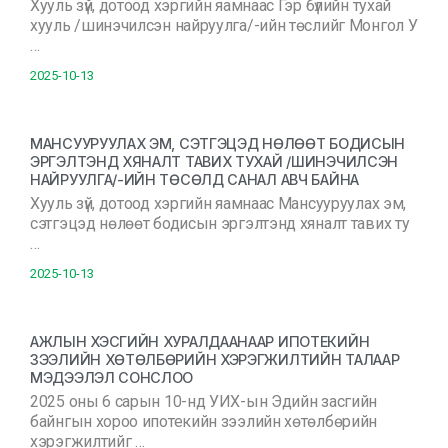
Хууль зүй, дотоод хэргийн яамнаас Гэр бүлийн тухай
хууль /шинэчилсэн найруулга/-ийн төслийг Монгол У
…
2025-10-13
МАНСУУРУУЛАХ ЭМ, СЭТГЭЦЭД НӨЛӨӨТ БОДИСЫН
ЭРГЭЛТЭНД ХЯНАЛТ ТАВИХ ТУХАЙ /ШИНЭЧИЛСЭН
НАЙРУУЛГА/-ИЙН ТӨСӨЛД САНАЛ АВЧ БАЙНА
Хууль зүй, дотоод хэргийн яамнаас Мансууруулах эм,
сэтгэцэд нөлөөт бодисын эргэлтэнд хяналт тавих ту
…
2025-10-13
АЖЛЫН ХЭСГИЙН ХУРАЛДААНААР ИПОТЕКИЙН
ЗЭЭЛИЙН ХӨТӨЛБӨРИЙН ХЭРЭГЖИЛТИЙН ТАЛААР
МЭДЭЭЛЭЛ СОНСЛОО
2025 оны 6 сарын 10-нд УИХ-ын Эдийн засгийн
байнгын хороо ипотекийн зээлийн хөтөлбөрийн
хэрэгжилтийг …