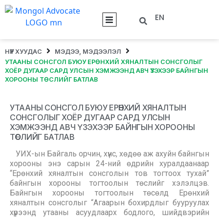
EN
НҮҮР ХУУДАС
МЭДЭЭ, МЭДЭЭЛЭЛ
УТААНЫ СОНСГОЛ БУЮУ ЕРӨНХИЙ ХЯНАЛТЫН СОНСГОЛЫГ
ХОЁР ДУГААР САРД УЛСЫН ХЭМЖЭЭНД АВЧ ҮЗЭХЭЭР БАЙНГЫН
ХОРООНЫ ТӨСЛИЙГ БАТЛАВ
УТААНЫ СОНСГОЛ БУЮУ ЕРӨНХИЙ ХЯНАЛТЫН
СОНСГОЛЫГ ХОЁР ДУГААР САРД УЛСЫН
ХЭМЖЭЭНД АВЧ ҮЗЭХЭЭР БАЙНГЫН ХОРООНЫ
ТӨСЛИЙГ БАТЛАВ
УИХ-ын Байгаль орчин, хүнс, хөдөө аж ахуйн байнгын
хорооны энэ сарын 24-ний өдрийн хуралдаанаар
“Ерөнхий хяналтын сонсголын тов тогтоох тухай”
байнгын хорооны тогтоолын төслийг хэлэлцэв.
Байнгын хорооны тогтоолын төсөлд Ерөнхий
хяналтын сонсголыг “Агаарын бохирдлыг бууруулах
хүрээнд утааны асуудлаарх бодлого, шийдвэрийн