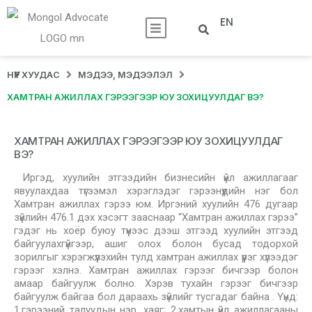
EN
НҮҮР ХУУДАС
МЭДЭЭ, МЭДЭЭЛЭЛ
ХАМТРАН АЖИЛЛАХ ГЭРЭЭГЭЭР ЮУ ЗОХИЦУУЛДАГ ВЭ?
ХАМТРАН АЖИЛЛАХ ГЭРЭЭГЭЭР ЮУ ЗОХИЦУУЛДАГ
ВЭ?
Иргэд, хуулийн этгээдийн бизнесийн үйл ажиллагааг
явуулахдаа түгээмэл хэрэглэдэг гэрээнүүдийн нэг бол
Хамтран ажиллах гэрээ юм. Иргэний хуулийн 476 дугаар
зүйлийн 476.1 дэх хэсэгт зааснаар “Хамтран ажиллах гэрээ”
гэдэг нь хоёр буюу түүнээс дээш этгээд хуулийн этгээд
байгуулахгүйгээр, ашиг олох болон бусад тодорхой
зорилгыг хэрэгжүүлэхийн тулд хамтран ажиллах үүрэг хүлээдэг
гэрээг хэлнэ. Хамтран ажиллах гэрээг бичгээр болон
амаар байгуулж болно. Хэрэв тухайн гэрээг бичгээр
байгуулж байгаа бол дараахь зүйлийг тусгадаг байна . Үүнд:
1.гэрээний талуудын нэр, хаяг; 2.хамтын үйл ажиллагааны