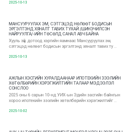
2025-10-13
МАНСУУРУУЛАХ ЭМ, СЭТГЭЦЭД НӨЛӨӨТ БОДИСЫН
ЭРГЭЛТЭНД ХЯНАЛТ ТАВИХ ТУХАЙ /ШИНЭЧИЛСЭН
НАЙРУУЛГА/-ИЙН ТӨСӨЛД САНАЛ АВЧ БАЙНА
Хууль зүй, дотоод хэргийн яамнаас Мансууруулах эм,
сэтгэцэд нөлөөт бодисын эргэлтэнд хяналт тавих ту …
2025-10-13
АЖЛЫН ХЭСГИЙН ХУРАЛДААНААР ИПОТЕКИЙН ЗЭЭЛИЙН
ХӨТӨЛБӨРИЙН ХЭРЭГЖИЛТИЙН ТАЛААР МЭДЭЭЛЭЛ
СОНСЛОО
2025 оны 6 сарын 10-нд УИХ-ын Эдийн засгийн байнгын
хороо ипотекийн зээлийн хөтөлбөрийн хэрэгжилтийг …
2025-10-02