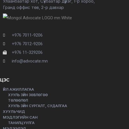
Улаанбаатар хот, Сүхбаатар дүүрэг, 1-р хороо,
Гранд оффис төв, 2-р давхар
+976 7011-9206
+976 7012-9206
+976 11-329206
info@advocate.mn
ЦЭС
ҮЙЛ АЖИЛЛАГАА
ХУУЛЬ ЗҮЙН ЗӨВЛӨГӨӨ
ТӨЛӨӨЛӨЛ
ХУУЛЬ ЗҮЙН СУРГАЛТ, СУДАЛГАА
ХУУЛЬЧИД
МЭДЛЭГИЙН САН
ТАНИЛЦУУЛГА
МЭДЭЭЛЭЛ