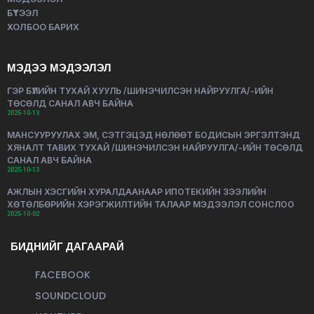
БҮТЭЭЛ
ХОЛБОО БАРИХ
МЭДЭЭ МЭДЭЭЛЭЛ
ГЭР БҮЛИЙН ТУХАЙ ХУУЛЬ /ШИНЭЧИЛСЭН НАЙРУУЛГА/-ИЙН
ТӨСӨЛД САНАЛ АВЧ БАЙНА
2025-10-13
МАНСУУРУУЛАХ ЭМ, СЭТГЭЦЭД НӨЛӨӨТ БОДИСЫН ЭРГЭЛТЭНД
ХЯНАЛТ ТАВИХ ТУХАЙ /ШИНЭЧИЛСЭН НАЙРУУЛГА/-ИЙН ТӨСӨЛД
САНАЛ АВЧ БАЙНА
2025-10-13
АЖЛЫН ХЭСГИЙН ХУРАЛДААНААР ИПОТЕКИЙН ЗЭЭЛИЙН
ХӨТӨЛБӨРИЙН ХЭРЭГЖИЛТИЙН ТАЛААР МЭДЭЭЛЭЛ СОНСЛОО
2025-10-02
БИДНИЙГ ДАГААРАЙ
FACEBOOK
SOUNDCLOUD