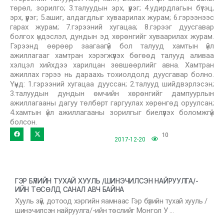
төрөл, зорилго; 3.талуудын эрх, үүрэг; 4.удирдлагын бүтэц,
эрх, үүрэг; 5.ашиг, алдагдлыг хуваарилах журам; 6.гэрээнээс
гарах журам; 7.гэрээний хугацаа; 8.гэрээг дуусгавар
болгох үндэслэл, дундын эд хөрөнгийг хуваарилах журам.
Гэрээнд өөрөөр заагаагүй бол талууд хамтын үйл
ажиллагааг хамтран хэрэгжүүлэх бөгөөд талууд аливаа
хэлцэл хийхдээ харилцан зөвшөөрлийг авна. Хамтран
ажиллах гэрээ нь дараахь тохиолдолд дуусгавар болно.
Үүнд: 1.гэрээний хугацаа дууссан; 2.талууд шийдвэрлэсэн;
3.талуудын дундын өмчийн хөрөнгийг дампуурлын
ажиллагааны дагуу төлбөрт гаргуулах хөрөнгөд оруулсан;
4.хамтын үйл ажиллагааны зорилгыг биелүүлэх боломжгүй
болсон.
10
2017-12-20
ГЭР БҮЛИЙН ТУХАЙ ХУУЛЬ /ШИНЭЧИЛСЭН НАЙРУУЛГА/-
ИЙН ТӨСӨЛД САНАЛ АВЧ БАЙНА
Хууль зүй, дотоод хэргийн яамнаас Гэр бүлийн тухай хууль /
шинэчилсэн найруулга/-ийн төслийг Монгол У …