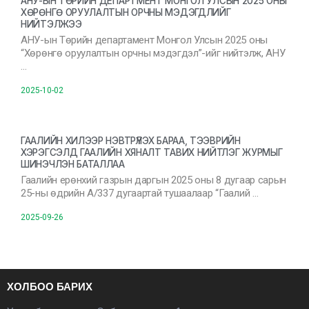
АНУ-ЫН ТӨРИЙН ДЕПАРТМЕНТ МОНГОЛ УЛСЫН 2025 ОНЫ
ХӨРӨНГӨ ОРУУЛАЛТЫН ОРЧНЫ МЭДЭГДЛИЙГ
НИЙТЭЛЖЭЭ
АНУ-ын Төрийн департамент Монгол Улсын 2025 оны
“Хөрөнгө оруулалтын орчны мэдэгдэл”-ийг нийтэлж, АНУ
…
2025-10-02
ГААЛИЙН ХИЛЭЭР НЭВТРҮҮЛЭХ БАРАА, ТЭЭВРИЙН
ХЭРЭГСЭЛД ГААЛИЙН ХЯНАЛТ ТАВИХ НИЙТЛЭГ ЖУРМЫГ
ШИНЭЧЛЭН БАТАЛЛАА
Гаалийн ерөнхий газрын даргын 2025 оны 8 дугаар сарын
25-ны өдрийн А/337 дугаартай тушаалаар “Гаалий …
2025-09-26
ХОЛБОО БАРИХ