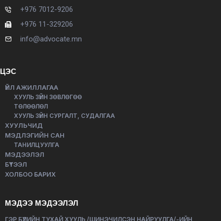
+976 7012-9206
+976 11-329206
info@advocate.mn
ЦЭС
ҮЙЛ АЖИЛЛАГАА
ХУУЛЬ ЗҮЙН ЗӨВЛӨГӨӨ
ТӨЛӨӨЛӨЛ
ХУУЛЬ ЗҮЙН СУРГАЛТ, СУДАЛГАА
ХУУЛЬЧИД
МЭДЛЭГИЙН САН
ТАНИЛЦУУЛГА
МЭДЭЭЛЭЛ
БҮТЭЭЛ
ХОЛБОО БАРИХ
МЭДЭЭ МЭДЭЭЛЭЛ
ГЭР БҮЛИЙН ТУХАЙ ХУУЛЬ /ШИНЭЧИЛСЭН НАЙРУУЛГА/-ИЙН