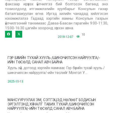
факсаар ирүүлэх үйлчилгээ бий болгосон бөгөөд энэ
тохиолдолд итгэмжлэлийн хуулбарыг Консулын газар
баталгаажуулан өгнө. Иргэд хилийн чанадад хийлгэсэн
нэхэмжлэлээ Гадаад хэргийн яамны Консулын газрын
үйлчилгээний танхимаас Даваа-Баасан гарагийн 9:00-11:30,
15:00-16:30 цагийн хооронд хүлээн авна.
10
2018-12-07
ГЭР БҮЛИЙН ТУХАЙ ХУУЛЬ /ШИНЭЧИЛСЭН НАЙРУУЛГА/-
ИЙН ТӨСӨЛД САНАЛ АВЧ БАЙНА
Хууль зүй, дотоод хэргийн яамнаас Гэр бүлийн тухай хууль /
шинэчилсэн найруулга/-ийн төслийг Монгол У …
2025-10-13
МАНСУУРУУЛАХ ЭМ, СЭТГЭЦЭД НӨЛӨӨТ БОДИСЫН
ЭРГЭЛТЭНД ХЯНАЛТ ТАВИХ ТУХАЙ /ШИНЭЧИЛСЭН
НАЙРУУЛГА/-ИЙН ТӨСӨЛД САНАЛ АВЧ БАЙНА