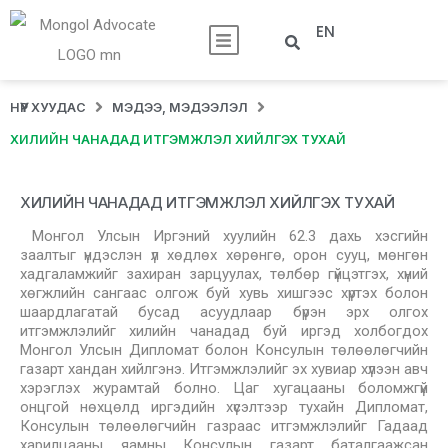
EN
НҮҮР ХУУДАС
МЭДЭЭ, МЭДЭЭЛЭЛ
ХИЛИЙН ЧАНАДАД ИТГЭМЖЛЭЛ ХИЙЛГЭХ ТУХАЙ
ХИЛИЙН ЧАНАДАД ИТГЭМЖЛЭЛ ХИЙЛГЭХ ТУХАЙ
Монгол Улсын Иргэний хуулийн 62.3 дахь хэсгийн
заалтыг үндэслэн үл хөдлөх хөрөнгө, орон сууц, мөнгөн
хадгаламжийг захиран зарцуулах, төлбөр гүйцэтгэх, хүний
хөгжлийн сангаас олгож буй хувь хишгээс хүртэх болон
шаардлагатай бусад асуудлаар бүрэн эрх олгох
итгэмжлэлийг хилийн чанадад буй иргэд холбогдох
Монгол Улсын Дипломат болон Консулын төлөөлөгчийн
газарт хандан хийлгэнэ. Итгэмжлэлийг эх хувиар хүлээн авч
хэрэглэх журамтай болно. Цаг хугацааны боломжгүй
онцгой нөхцөлд иргэдийн хүсэлтээр тухайн Дипломат,
Консулын төлөөлөгчийн газраас итгэмжлэлийг Гадаад
харилцааны яамны Консулын газарт баталгаажсан