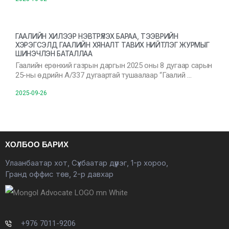
ГААЛИЙН ХИЛЭЭР НЭВТРҮҮЛЭХ БАРАА, ТЭЭВРИЙН
ХЭРЭГСЭЛД ГААЛИЙН ХЯНАЛТ ТАВИХ НИЙТЛЭГ ЖУРМЫГ
ШИНЭЧЛЭН БАТАЛЛАА
Гаалийн ерөнхий газрын даргын 2025 оны 8 дугаар сарын
25-ны өдрийн А/337 дугаартай тушаалаар “Гаалий …
2025-09-26
ХОЛБОО БАРИХ
Улаанбаатар хот, Сүхбаатар дүүрэг, 1-р хороо,
Гранд оффис төв, 2-р давхар
+976 7011-9206