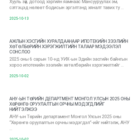
Хууль зүй, дотоод хэргийн яамнаас Мансууруулах эм,
сэтгэцэд нөлөөт бодисын эргэлтэнд хяналт тавих ту …
2025-10-13
АЖЛЫН ХЭСГИЙН ХУРАЛДААНААР ИПОТЕКИЙН ЗЭЭЛИЙН
ХӨТӨЛБӨРИЙН ХЭРЭГЖИЛТИЙН ТАЛААР МЭДЭЭЛЭЛ
СОНСЛОО
2025 оны 6 сарын 10-нд УИХ-ын Эдийн засгийн байнгын
хороо ипотекийн зээлийн хөтөлбөрийн хэрэгжилтийг …
2025-10-02
АНУ-ЫН ТӨРИЙН ДЕПАРТМЕНТ МОНГОЛ УЛСЫН 2025 ОНЫ
ХӨРӨНГӨ ОРУУЛАЛТЫН ОРЧНЫ МЭДЭГДЛИЙГ
НИЙТЭЛЖЭЭ
АНУ-ын Төрийн департамент Монгол Улсын 2025 оны
“Хөрөнгө оруулалтын орчны мэдэгдэл”-ийг нийтэлж, АНУ
…
2025-10-02