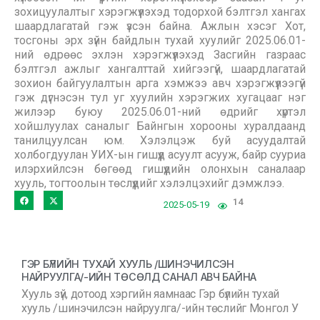
зохицуулалтыг хэрэгжүүлэхэд тодорхой бэлтгэл хангах
шаардлагатай гэж үзсэн байна. Ажлын хэсэг Хот,
тосгоны эрх зүйн байдлын тухай хуулийг 2025.06.01-
ний өдрөөс эхлэн хэрэгжүүлэхэд Засгийн газраас
бэлтгэл ажлыг хангалттай хийгээгүй, шаардлагатай
зохион байгуулалтын арга хэмжээ авч хэрэгжүүлээгүй
гэж дүгнэсэн тул уг хуулийн хэрэгжих хугацааг нэг
жилээр буюу 2025.06.01-ний өдрийг хүртэл
хойшлуулах саналыг Байнгын хорооны хуралдаанд
танилцуулсан юм. Хэлэлцэж буй асуудалтай
холбогдуулан УИХ-ын гишүүд асуулт асууж, байр сууриа
илэрхийлсэн бөгөөд гишүүдийн олонхын саналаар
хууль, тогтоолын төслүүдийг хэлэлцэхийг дэмжлээ.
14
2025-05-19
ГЭР БҮЛИЙН ТУХАЙ ХУУЛЬ /ШИНЭЧИЛСЭН
НАЙРУУЛГА/-ИЙН ТӨСӨЛД САНАЛ АВЧ БАЙНА
Хууль зүй, дотоод хэргийн яамнаас Гэр бүлийн тухай
хууль /шинэчилсэн найруулга/-ийн төслийг Монгол У