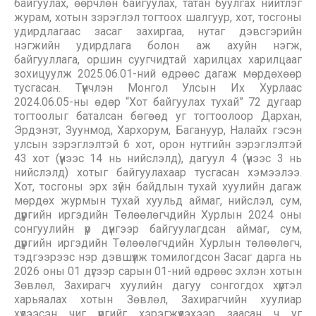
байгуулах, өөрчлөн байгуулах, татан буулгах нийтлэг
журам, хотын зэрэглэл тогтоох шалгуур, хот, тосгоны
удирдлагаас засаг захиргаа, нутаг дэвсгэрийн
нэгжийн удирдлага болон аж ахуйн нэгж,
байгууллага, оршин суугчидтай харилцах харилцааг
зохицуулж 2025.06.01-ний өдрөөс дагаж мөрдөхөөр
тусгасан. Түүнчлэн Монгол Улсын Их Хурлаас
2024.06.05-ны өдөр “Хот байгуулах тухай” 72 дугаар
тогтоолыг баталсан бөгөөд уг тогтоолоор Дархан,
Эрдэнэт, Зуунмод, Хархорум, Багануур, Налайх гэсэн
улсын зэрэглэлтэй 6 хот, орон нутгийн зэрэглэлтэй
43 хот (үүнээс 14 нь нийслэлд), дагуул 4 (үүнээс 3 нь
нийслэлд) хотыг байгуулахаар тусгасан хэмээлээ.
Хот, тосгоны эрх зүйн байдлын тухай хуулийн дагаж
мөрдөх журмын тухай хуульд аймаг, нийслэл, сум,
дүүргийн иргэдийн Төлөөлөгчдийн Хурлын 2024 оны
сонгуулийн үр дүнгээр байгуулагдсан аймаг, сум,
дүүргийн иргэдийн Төлөөлөгчдийн Хурлын төлөөлөгч,
тэдгээрээс нэр дэвшүүлж томилогдсон Засаг дарга нь
2026 оны 01 дүгээр сарын 01-ний өдрөөс эхлэн хотын
Зөвлөл, Захирагч хуулийн дагуу сонгогдох хүртэл
харьяалах хотын Зөвлөл, Захирагчийн хуулиар
хүлээсэн чиг үүргийг хэрэгжүүлэхээр заасан ч уг