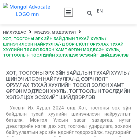
EN
НҮҮР ХУУДАС
МЭДЭЭ, МЭДЭЭЛЭЛ
ХОТ, ТОСГОНЫ ЭРХ ЗҮЙН БАЙДЛЫН ТУХАЙ ХУУЛЬ /
ШИНЭЧИЛСЭН НАЙРУУЛГА/-Д ӨӨРЧЛӨЛТ ОРУУЛАХ ТУХАЙ
ХУУЛИЙН ТӨСӨЛ БОЛОН ХАМТ ӨРГӨН МЭДҮҮЛСЭН ХУУЛЬ,
ТОГТООЛЫН ТӨСЛҮҮДИЙН ХЭЛЭЛЦЭХ ЭСЭХИЙГ ШИЙДВЭРЛЭВ
ХОТ, ТОСГОНЫ ЭРХ ЗҮЙН БАЙДЛЫН ТУХАЙ ХУУЛЬ /
ШИНЭЧИЛСЭН НАЙРУУЛГА/-Д ӨӨРЧЛӨЛТ
ОРУУЛАХ ТУХАЙ ХУУЛИЙН ТӨСӨЛ БОЛОН ХАМТ
ӨРГӨН МЭДҮҮЛСЭН ХУУЛЬ, ТОГТООЛЫН ТӨСЛҮҮДИЙН
ХЭЛЭЛЦЭХ ЭСЭХИЙГ ШИЙДВЭРЛЭВ
Улсын Их Хурал 2024 онд Хот, тосгоны эрх зүйн
байдлын тухай хуулийн шинэчилсэн найруулгыг
баталж, Монгол Улсын засаг захиргаа, нутаг
дэвсгэрийн нэгж дэх хот, тосгоны удирдлага, зохион
байгуулалтын эрх зүйн үндсийг тодорхойлж, тэдгээрийг