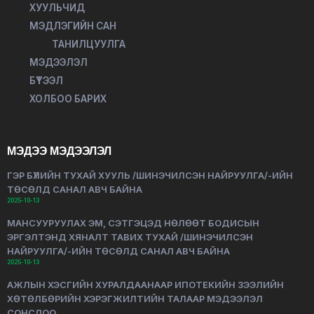
ХУУЛЬЧИД
МЭДЛЭГИЙН САН
ТАНИЛЦУУЛГА
МЭДЭЭЛЭЛ
БҮТЭЭЛ
ХОЛБОО БАРИХ
МЭДЭЭ МЭДЭЭЛЭЛ
ГЭР БҮЛИЙН ТУХАЙ ХУУЛЬ /ШИНЭЧИЛСЭН НАЙРУУЛГА/-ИЙН
ТӨСӨЛД САНАЛ АВЧ БАЙНА
2025-10-13
МАНСУУРУУЛАХ ЭМ, СЭТГЭЦЭД НӨЛӨӨТ БОДИСЫН
ЭРГЭЛТЭНД ХЯНАЛТ ТАВИХ ТУХАЙ /ШИНЭЧИЛСЭН
НАЙРУУЛГА/-ИЙН ТӨСӨЛД САНАЛ АВЧ БАЙНА
2025-10-13
АЖЛЫН ХЭСГИЙН ХУРАЛДААНААР ИПОТЕКИЙН ЗЭЭЛИЙН
ХӨТӨЛБӨРИЙН ХЭРЭГЖИЛТИЙН ТАЛААР МЭДЭЭЛЭЛ
СОНСЛОО