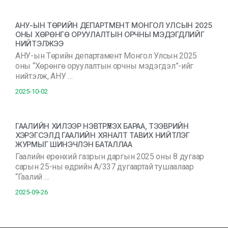
АНУ-ЫН ТӨРИЙН ДЕПАРТМЕНТ МОНГОЛ УЛСЫН 2025
ОНЫ ХӨРӨНГӨ ОРУУЛАЛТЫН ОРЧНЫ МЭДЭГДЛИЙГ
НИЙТЭЛЖЭЭ
АНУ-ын Төрийн департамент Монгол Улсын 2025
оны “Хөрөнгө оруулалтын орчны мэдэгдэл”-ийг
нийтэлж, АНУ …
2025-10-02
ГААЛИЙН ХИЛЭЭР НЭВТРҮҮЛЭХ БАРАА, ТЭЭВРИЙН
ХЭРЭГСЭЛД ГААЛИЙН ХЯНАЛТ ТАВИХ НИЙТЛЭГ
ЖУРМЫГ ШИНЭЧЛЭН БАТАЛЛАА
Гаалийн ерөнхий газрын даргын 2025 оны 8 дугаар
сарын 25-ны өдрийн А/337 дугаартай тушаалаар
“Гаалий …
2025-09-26