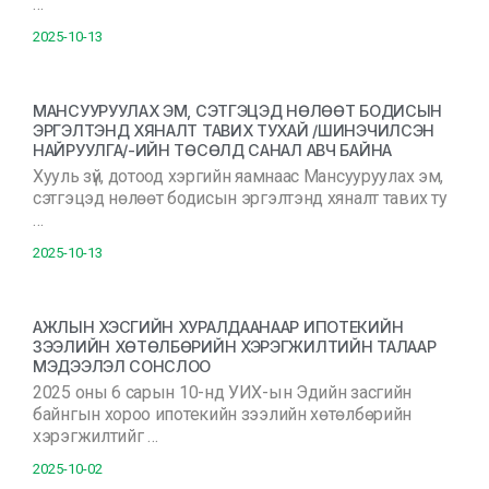
…
2025-10-13
МАНСУУРУУЛАХ ЭМ, СЭТГЭЦЭД НӨЛӨӨТ БОДИСЫН
ЭРГЭЛТЭНД ХЯНАЛТ ТАВИХ ТУХАЙ /ШИНЭЧИЛСЭН
НАЙРУУЛГА/-ИЙН ТӨСӨЛД САНАЛ АВЧ БАЙНА
Хууль зүй, дотоод хэргийн яамнаас Мансууруулах эм,
сэтгэцэд нөлөөт бодисын эргэлтэнд хяналт тавих ту
…
2025-10-13
АЖЛЫН ХЭСГИЙН ХУРАЛДААНААР ИПОТЕКИЙН
ЗЭЭЛИЙН ХӨТӨЛБӨРИЙН ХЭРЭГЖИЛТИЙН ТАЛААР
МЭДЭЭЛЭЛ СОНСЛОО
2025 оны 6 сарын 10-нд УИХ-ын Эдийн засгийн
байнгын хороо ипотекийн зээлийн хөтөлбөрийн
хэрэгжилтийг …
2025-10-02