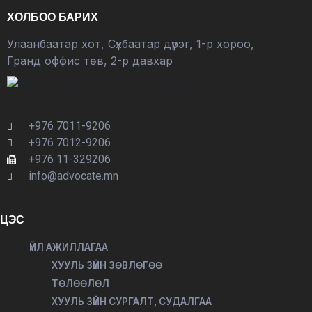
ХОЛБОО БАРИХ
Улаанбаатар хот, Сүхбаатар дүүрэг, 1-р хороо,
Гранд оффис төв, 2-р давхар
+976 7011-9206
+976 7012-9206
+976 11-329206
info@advocate.mn
ЦЭС
ҮЙЛ АЖИЛЛАГАА
ХУУЛЬ ЗҮЙН ЗӨВЛӨГӨӨ
ТӨЛӨӨЛӨЛ
ХУУЛЬ ЗҮЙН СУРГАЛТ, СУДАЛГАА