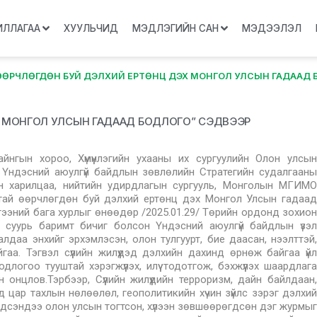
ИЛЛАГАА
ХУУЛЬЧИД
МЭДЛЭГИЙН САН
МЭДЭЭЛЭЛ
ӨӨРЧЛӨГДӨН БУЙ ДЭЛХИЙ ЕРТӨНЦ ДЭХ МОНГОЛ УЛСЫН ГАДААД БО
 ДЭХ МОНГОЛ УЛСЫН ГАДААД БОДЛОГО” СЭДВЭЭР
нгын хороо, Хүмүүнлэгийн ухааны их сургуулийн Олон улсын
н Үндэсний аюулгүй байдлын зөвлөлийн Стратегийн судалгааны
ын харилцаа, нийтийн удирдлагын сургууль, Монголын МГИМО
тай өөрчлөгдөн буй дэлхий ертөнц дэх Монгол Улсын гадаад
ээний бага хурлыг өнөөдөр /2025.01.29/ Төрийн ордонд зохион
н суурь баримт бичиг болсон Үндэсний аюулгүй байдлын үзэл
даа энхийг эрхэмлэсэн, олон тулгуурт, бие даасан, нээлттэй,
гаа. Тэгвэл сүүлийн жилүүдэд дэлхийн дахинд өрнөж байгаа үйл
логоо тууштай хэрэгжүүлэх, илүү тодотгож, бэхжүүлэх шаардлага
онцлов.Тэрбээр, Сүүлийн жилүүдийн терроризм, дайн байлдаан,
ад цар тахлын нөлөөлөл, геополитикийн хүчин зүйлс зэрэг дэлхий
ндсэндээ олон улсын тогтсон, хүлээн зөвшөөрөгдсөн дэг журмыг