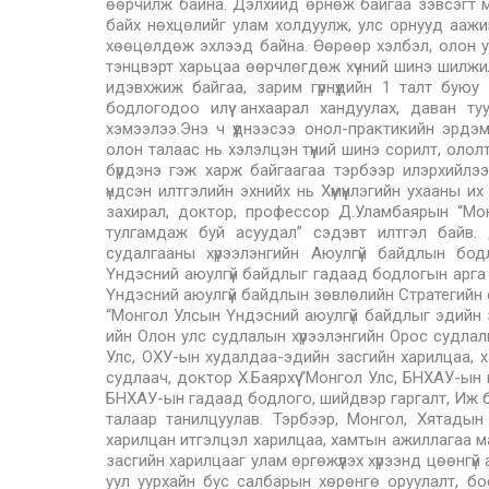
өөрчилж байна. Дэлхийд өрнөж байгаа зэвсэгт 
байх нөхцөлийг улам холдуулж, улс орнууд аажи
хөөцөлдөж эхлээд байна. Өөрөөр хэлбэл, олон ул
тэнцвэрт харьцаа өөрчлөгдөж хүчний шинэ шилжил
идэвхжиж байгаа, зарим гүрнүүдийн 1 талт буюу
бодлогодоо илүү анхаарал хандуулах, даван ту
хэмээлээ.Энэ ч үүднээсээ онол-практикийн эрд
олон талаас нь хэлэлцэн түүний шинэ сорилт, ол
бүрдэнэ гэж харж байгаагаа тэрбээр илэрхийлээ
үндсэн илтгэлийн эхнийх нь Хүмүүнлэгийн ухааны 
захирал, доктор, профессор Д.Уламбаярын “Мо
тулгамдаж буй асуудал” сэдэвт илтгэл байв.
судалгааны хүрээлэнгийн Аюулгүй байдлын бо
Үндэсний аюулгүй байдлыг гадаад бодлогын арга 
Үндэсний аюулгүй байдлын зөвлөлийн Стратегийн 
“Монгол Улсын Үндэсний аюулгүй байдлыг эдийн з
ийн Олон улс судлалын хүрээлэнгийн Орос судлал
Улс, ОХУ-ын худалдаа-эдийн засгийн харилцаа, 
судлаач, доктор Х.Баярхүү “Монгол Улс, БНХАУ-ын
БНХАУ-ын гадаад бодлого, шийдвэр гаргалт, Иж б
талаар танилцуулав. Тэрбээр, Монгол, Хятадын 
харилцан итгэлцэл харилцаа, хамтын ажиллагаа м
засгийн харилцааг улам өргөжүүлэх хүрээнд цөөнгүй
уул уурхайн бус салбарын хөрөнгө оруулалт, бо