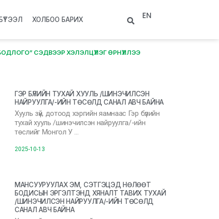
EN
БҮТЭЭЛ
ХОЛБОО БАРИХ
ДЛОГО” СЭДВЭЭР ХЭЛЭЛЦҮҮЛЭГ ӨРНҮҮЛЛЭЭ
ГЭР БҮЛИЙН ТУХАЙ ХУУЛЬ /ШИНЭЧИЛСЭН
НАЙРУУЛГА/-ИЙН ТӨСӨЛД САНАЛ АВЧ БАЙНА
Хууль зүй, дотоод хэргийн яамнаас Гэр бүлийн
тухай хууль /шинэчилсэн найруулга/-ийн
төслийг Монгол У …
2025-10-13
МАНСУУРУУЛАХ ЭМ, СЭТГЭЦЭД НӨЛӨӨТ
БОДИСЫН ЭРГЭЛТЭНД ХЯНАЛТ ТАВИХ ТУХАЙ
/ШИНЭЧИЛСЭН НАЙРУУЛГА/-ИЙН ТӨСӨЛД
САНАЛ АВЧ БАЙНА