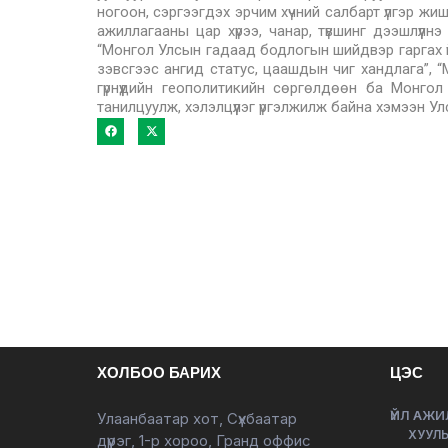
ногоон, сэргээгдэх эрчим хүчний салбарт үлгэр ж
ажиллагааны цар хүрээ, чанар, түвшинг дээшлүүл
“Монгол Улсын гадаад бодлогын шийдвэр гаргах ү
зэвсгээс ангид статус, цаашдын чиг хандлага”, “
гүрнүүдийн геополитикийн сөргөлдөөн ба Монгол
танилцуулж, хэлэлцүүлэг үргэлжилж байна хэмээн 
ХОЛБОО БАРИХ
ЦЭС
ҮЙЛ АЖИ
Улаанбаатар хот, Сүхбаатар
ХУУЛЬ
дүүрэг, 1-р хороо, Гранд оффис