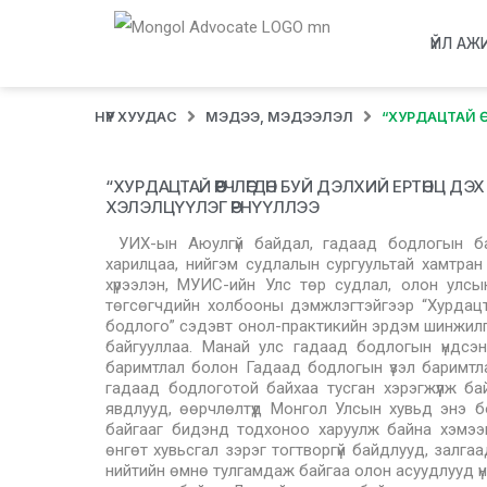
ҮЙЛ АЖ
НҮҮР ХУУДАС
МЭДЭЭ, МЭДЭЭЛЭЛ
“ХУРДАЦТАЙ 
“ХУРДАЦТАЙ ӨӨРЧЛӨГДӨН БУЙ ДЭЛХИЙ ЕРТӨНЦ
ХЭЛЭЛЦҮҮЛЭГ ӨРНҮҮЛЛЭЭ
УИХ-ын Аюулгүй байдал, гадаад бодлогын бай
харилцаа, нийгэм судлалын сургуультай хамтра
хүрээлэн, МУИС-ийн Улс төр судлал, олон улс
төгсөгчдийн холбооны дэмжлэгтэйгээр “Хурдац
бодлого” сэдэвт онол-практикийн эрдэм шинжилг
байгууллаа. Манай улс гадаад бодлогын үндсэ
баримтлал болон Гадаад бодлогын үзэл баримтлал
гадаад бодлоготой байхаа тусган хэрэгжүүлж бай
явдлууд, өөрчлөлтүүд Монгол Улсын хувьд энэ бод
байгааг бидэнд тодхоноо харуулж байна хэмээн 
өнгөт хувьсгал зэрэг тогтворгүй байдлууд, залга
нийтийн өмнө тулгамдаж байгаа олон асуудлууд ү