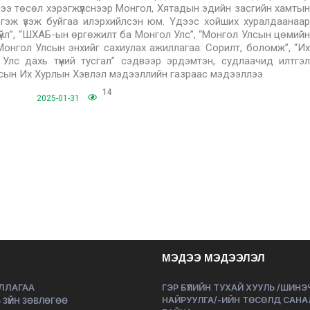
ишээ төсөл хэрэгжүүлснээр Монгол, Хятадын эдийн засгийн хамтын
нэ гэж үзэж буйгаа илэрхийлсэн юм. Үдээс хойших хуралдаанаар
йл”, “ШХАБ-ын өргөжилт ба Монгол Улс”, “Монгол Улсын цөмийн
Монгол Улсын энхийг сахиулах ажиллагаа: Сорилт, боломж”, “Их
 Улс дахь түүний тусгал” сэдвээр эрдэмтэн, судлаачид илтгэл
Улсын Их Хурлын Хэвлэл мэдээллийн газраас мэдээллээ.
14
2025-01-31
МЭДЭЭ МЭДЭЭЛЭЛ
ЛЛАГАА
ГЭР БҮЛИЙН ТУХАЙ ХУУЛЬ /ШИН
НАЙРУУЛГА/-ИЙН ТӨСӨЛД САНА
 ЗҮЙН ЗӨВЛӨГӨӨ