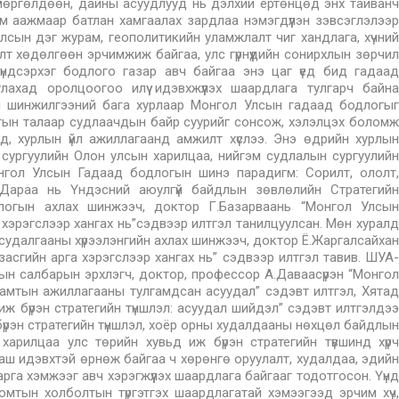
мөргөлдөөн, дайны асуудлууд нь дэлхий ертөнцөд энх тайванч
м аажмаар батлан хамгаалах зардлаа нэмэгдүүлэн зэвсэглэлээр
сын дэг журам, геополитикийн уламжлалт чиг хандлага, хүчний
т хөдөлгөөн эрчимжиж байгаа, улс гүрнүүдийн сонирхлын зөрчил
 үндсэрхэг бодлого газар авч байгаа энэ цаг үед бид гадаад
улахад оролцоогоо илүү идэвхжүүлэх шаардлага тулгарч байна
эм шинжилгээний бага хурлаар Монгол Улсын гадаад бодлогыг
олтын талаар судлаачдын байр суурийг сонсож, хэлэлцэх боломж
д, хурлын үйл ажиллагаанд амжилт хүслээ. Энэ өдрийн хурлын
их сургуулийн Олон улсын харилцаа, нийгэм судлалын сургуулийн
нгол Улсын Гадаад бодлогын шинэ парадигм: Сорилт, ололт,
 Дараа нь Үндэсний аюулгүй байдлын зөвлөлийн Стратегийн
длогын ахлах шинжээч, доктор Г.Базарваань “Монгол Улсын
хэрэгслээр хангах нь”сэдвээр илтгэл танилцуулсан. Мөн хуралд
судалгааны хүрээлэнгийн ахлах шинжээч, доктор Ё.Жаргалсайхан
асгийн арга хэрэгслээр хангах нь” сэдвээр илтгэл тавив. ШУА-
ын салбарын эрхлэгч, доктор, профессор А.Даваасүрэн “Монгол
хамтын ажиллагааны тулгамдсан асуудал” сэдэвт илтгэл, Хятад
 иж бүрэн стратегийн түншлэл: асуудал шийдэл” сэдэвт илтгэлдээ
үрэн стратегийн түншлэл, хоёр орны худалдааны нөхцөл байдлын
харилцаа улс төрийн хувьд иж бүрэн стратегийн түвшинд хүрч
аш идэвхтэй өрнөж байгаа ч хөрөнгө оруулалт, худалдаа, эдийн
 арга хэмжээг авч хэрэгжүүлэх шаардлага байгааг тодотгосон. Үүнд
омтын холболтын түргэтгэх шаардлагатай хэмээгээд эрчим хүч,