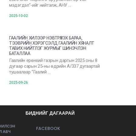
мэдэгдэл”-ийг нийтэлж, АНУ …
2025-10-02
ГААЛИЙН ХИЛЭЭР НЭВТРҮҮЛЭХ БАРАА,
ТЭЭВРИЙН ХЭРЭГСЭЛД ГААЛИЙН ХЯНАЛТ
ТАВИХ НИЙТЛЭГ ЖУРМЫГ ШИНЭЧЛЭН
БАТАЛЛАА
Гаалийн ерөнхий газрын даргын 2025 оны 8
дугаар сарын 25-ны өдрийн А/337 дугаартай
тушаалаар “Гаалий …
2025-09-26
БИДНИЙГ ДАГААРАЙ
ЭЧИЛСЭН
FACEBOOK
Л АВЧ