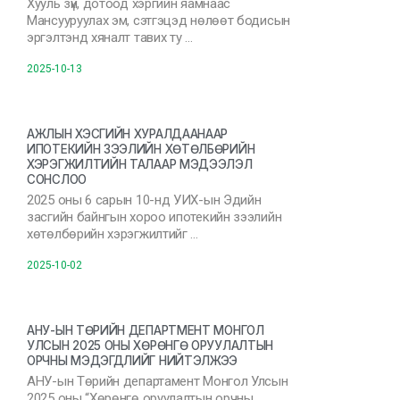
Хууль зүй, дотоод хэргийн яамнаас
Мансууруулах эм, сэтгэцэд нөлөөт бодисын
эргэлтэнд хяналт тавих ту …
2025-10-13
АЖЛЫН ХЭСГИЙН ХУРАЛДААНААР
ИПОТЕКИЙН ЗЭЭЛИЙН ХӨТӨЛБӨРИЙН
ХЭРЭГЖИЛТИЙН ТАЛААР МЭДЭЭЛЭЛ
СОНСЛОО
2025 оны 6 сарын 10-нд УИХ-ын Эдийн
засгийн байнгын хороо ипотекийн зээлийн
хөтөлбөрийн хэрэгжилтийг …
2025-10-02
АНУ-ЫН ТӨРИЙН ДЕПАРТМЕНТ МОНГОЛ
УЛСЫН 2025 ОНЫ ХӨРӨНГӨ ОРУУЛАЛТЫН
ОРЧНЫ МЭДЭГДЛИЙГ НИЙТЭЛЖЭЭ
АНУ-ын Төрийн департамент Монгол Улсын
2025 оны “Хөрөнгө оруулалтын орчны