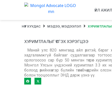
ҮЙЛ АЖИ
НҮҮР ХУУДАС
МЭДЭЭ, МЭДЭЭЛЭЛ
ХУРИМТЛАЛЫГ 
ХУРИМТЛАЛЫГ ҮҮСГЭХ ХЭРЭГЦЭЭ
Манай улс 820 мянгаад айл өрхтэй, бараг 
хадгаламжгүй байгааг cудалгаагаар тогто
орлогоосоо сар бүр 50 мянган төгрөг хуримт
Монгол Улсын үндэсний хуримтлал 3.3 их наяд 
болоод өөрийнхөө гэр бүлийн төлөө Өнөөдрийн 
болон тооцооллыг ЭНД дарж үзнэ үү.