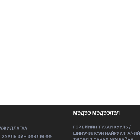
МЭДЭЭ МЭДЭЭЛЭЛ
ГЭР БҮЛИЙН ТУХАЙ ХУУЛЬ /
 АЖИЛЛАГАА
ШИНЭЧИЛСЭН НАЙРУУЛГА/-И
ХУУЛЬ ЗҮЙН ЗӨВЛӨГӨӨ
ТӨСӨЛД САНАЛ АВЧ БАЙНА