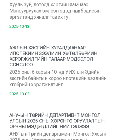
Хууль зүй, дотоод хэргийн яамнаас
Мансууруулах эм, сэтгэцэд нөлөөт бодисын
эргэлтэнд хяналт тавих ту …
2025-10-13
АЖЛЫН ХЭСГИЙН ХУРАЛДААНААР
ИПОТЕКИЙН ЗЭЭЛИЙН ХӨТӨЛБӨРИЙН
ХЭРЭГЖИЛТИЙН ТАЛААР МЭДЭЭЛЭЛ
СОНСЛОО
2025 оны 6 сарын 10-нд УИХ-ын Эдийн
засгийн байнгын хороо ипотекийн зээлийн
хөтөлбөрийн хэрэгжилтийг …
2025-10-02
АНУ-ЫН ТӨРИЙН ДЕПАРТМЕНТ МОНГОЛ
УЛСЫН 2025 ОНЫ ХӨРӨНГӨ ОРУУЛАЛТЫН
ОРЧНЫ МЭДЭГДЛИЙГ НИЙТЭЛЖЭЭ
АНУ-ын Төрийн департамент Монгол Улсын