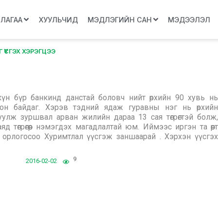
ЛЛАГАА
ХУУЛЬЧИД
МЭДЛЭГИЙН САН
МЭДЭЭЛЭЛ
ҮҮСГЭХ ХЭРЭГЦЭЭ
хүн бүр банкинд данстай боловч нийт өрхийн 90 хувь нь
осон байдаг. Хэрэв тэдний ядаж гуравны нэг нь өрхийн
луулж зуршвал арван жилийн дараа 13 сая төгрөгтэй болж,
төгрөгөөр нэмэгдэх магадлалтай юм. Иймээс иргэн та өөртөө
олсон орлогосоо Хуримтлал үүсгэж заншаарай . Хэрхэн үүсгэх
9
2016-02-02