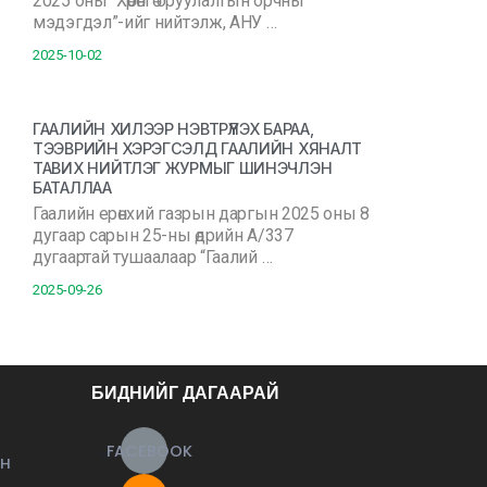
2025 оны “Хөрөнгө оруулалтын орчны
мэдэгдэл”-ийг нийтэлж, АНУ …
2025-10-02
ГААЛИЙН ХИЛЭЭР НЭВТРҮҮЛЭХ БАРАА,
ТЭЭВРИЙН ХЭРЭГСЭЛД ГААЛИЙН ХЯНАЛТ
ТАВИХ НИЙТЛЭГ ЖУРМЫГ ШИНЭЧЛЭН
БАТАЛЛАА
Гаалийн ерөнхий газрын даргын 2025 оны 8
дугаар сарын 25-ны өдрийн А/337
дугаартай тушаалаар “Гаалий …
2025-09-26
БИДНИЙГ ДАГААРАЙ
FACEBOOK
ЙН