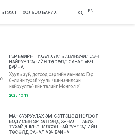
EN
БҮТЭЭЛ
ХОЛБОО БАРИХ
ГЭР БҮЛИЙН ТУХАЙ ХУУЛЬ /ШИНЭЧИЛСЭН
НАЙРУУЛГА/-ИЙН ТӨСӨЛД САНАЛ АВЧ
БАЙНА
Хууль зүй, дотоод хэргийн яамнаас Гэр
бүлийн тухай хууль /шинэчилсэн
найруулга/-ийн төслийг Монгол У …
2025-10-13
МАНСУУРУУЛАХ ЭМ, СЭТГЭЦЭД НӨЛӨӨТ
БОДИСЫН ЭРГЭЛТЭНД ХЯНАЛТ ТАВИХ
ТУХАЙ /ШИНЭЧИЛСЭН НАЙРУУЛГА/-ИЙН
ТӨСӨЛД САНАЛ АВЧ БАЙНА