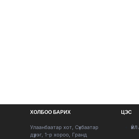
ХОЛБОО БАРИХ
ЦЭС
Улаанбаатар хот, Сүхбаатар
ҮЙЛ
дүүрэг, 1-р хороо, Гранд