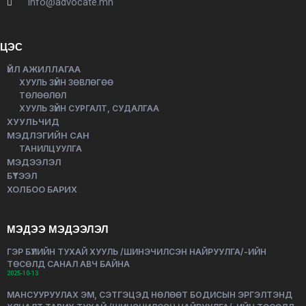
info@advocate.mn
ЦЭС
ҮЙЛ АЖИЛЛАГАА
ХУУЛЬ ЗҮЙН ЗӨВЛӨГӨӨ
ТӨЛӨӨЛӨЛ
ХУУЛЬ ЗҮЙН СУРГАЛТ, СУДАЛГАА
ХУУЛЬЧИД
МЭДЛЭГИЙН САН
ТАНИЛЦУУЛГА
МЭДЭЭЛЭЛ
БҮТЭЭЛ
ХОЛБОО БАРИХ
МЭДЭЭ МЭДЭЭЛЭЛ
ГЭР БҮЛИЙН ТУХАЙ ХУУЛЬ /ШИНЭЧИЛСЭН НАЙРУУЛГА/-ИЙН
ТӨСӨЛД САНАЛ АВЧ БАЙНА
2025-10-13
МАНСУУРУУЛАХ ЭМ, СЭТГЭЦЭД НӨЛӨӨТ БОДИСЫН ЭРГЭЛТЭНД