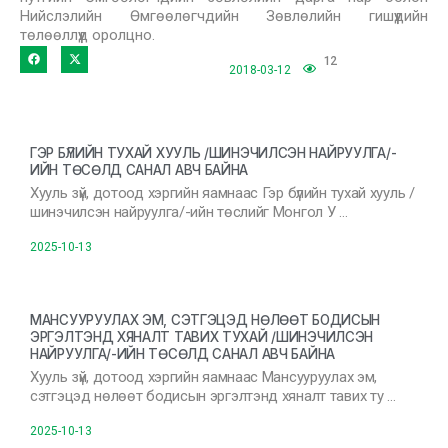
Нийслэлийн Өмгөөлөгчдийн Зөвлөлийн гишүүдийн
төлөөллүүд оролцно.
12
2018-03-12
ГЭР БҮЛИЙН ТУХАЙ ХУУЛЬ /ШИНЭЧИЛСЭН НАЙРУУЛГА/-
ИЙН ТӨСӨЛД САНАЛ АВЧ БАЙНА
Хууль зүй, дотоод хэргийн яамнаас Гэр бүлийн тухай хууль /
шинэчилсэн найруулга/-ийн төслийг Монгол У …
2025-10-13
МАНСУУРУУЛАХ ЭМ, СЭТГЭЦЭД НӨЛӨӨТ БОДИСЫН
ЭРГЭЛТЭНД ХЯНАЛТ ТАВИХ ТУХАЙ /ШИНЭЧИЛСЭН
НАЙРУУЛГА/-ИЙН ТӨСӨЛД САНАЛ АВЧ БАЙНА
Хууль зүй, дотоод хэргийн яамнаас Мансууруулах эм,
сэтгэцэд нөлөөт бодисын эргэлтэнд хяналт тавих ту …
2025-10-13