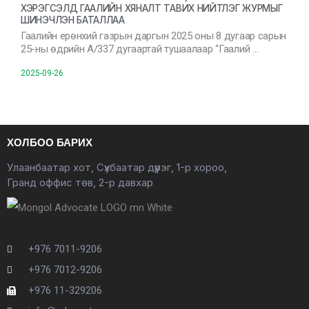
ХЭРЭГСЭЛД ГААЛИЙН ХЯНАЛТ ТАВИХ НИЙТЛЭГ ЖУРМЫГ
ШИНЭЧЛЭН БАТАЛЛАА
Гаалийн ерөнхий газрын даргын 2025 оны 8 дугаар сарын
25-ны өдрийн А/337 дугаартай тушаалаар “Гаалий …
2025-09-26
ХОЛБОО БАРИХ
Улаанбаатар хот, Сүхбаатар дүүрэг, 1-р хороо,
Гранд оффис төв, 2-р давхар
+976 7011-9206
+976 7012-9206
+976 11-329206