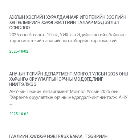
АЖЛЫН ХЭСГИЙН ХУРАЛДААНААР ИПОТЕКИЙН ЗЭЭЛИЙН
ХӨТӨЛБӨРИЙН ХЭРЭГЖИЛТИЙН ТАЛААР МЭДЭЭЛЭЛ
СОНСЛОО
2025 оны 6 сарын 10-нд УИХ-ын Эдийн засгийн байнгын
хороо ипотекийн зээлийн хөтөлбөрийн хэрэгжилтийг …
2025-10-02
АНУ-ЫН ТӨРИЙН ДЕПАРТМЕНТ МОНГОЛ УЛСЫН 2025 ОНЫ
ХӨРӨНГӨ ОРУУЛАЛТЫН ОРЧНЫ МЭДЭГДЛИЙГ
НИЙТЭЛЖЭЭ
АНУ-ын Төрийн департамент Монгол Улсын 2025 оны
“Хөрөнгө оруулалтын орчны мэдэгдэл”-ийг нийтэлж, АНУ
…
2025-10-02
ГААЛИЙН ХИЛЭЭР НЭВТРҮҮЛЭХ БАРАА, ТЭЭВРИЙН