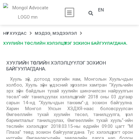
EN
НҮҮР ХУУДАС
МЭДЭЭ, МЭДЭЭЛЭЛ
ХУУЛИЙН ТӨСЛИЙН ХЭЛЭЛЦҮҮЛЭГ ЗОХИОН БАЙГУУЛАГДАНА.
ХУУЛИЙН ТӨСЛИЙН ХЭЛЭЛЦҮҮЛЭГ ЗОХИОН
БАЙГУУЛАГДАНА.
Хууль зүй, дотоод хэргийн яам, Монголын Хуульчдын
холбоо, Хууль зүйн үндэсний хүрээлэн хамтран “Хуульчийн
эрх зүйн байдлын тухай хуулийн шинэчилсэн найруулгын
төсөл”-ийг танилцуулах хэлэлцүүлгийг 2018 оны 03 дугаар
сарын 14-нд “Хуульчдын танхим”-д зохион байгуулна.
Харин Монгол Улсын ХЗДХЯ-наас боловсруулсан
Өмгөөллийн тухай хуулийн төсөл, танилцуулга, үзэл
баримтлалыг танилцуулах, Өмгөөллийн тухай хууль”-ийн
төслийн хэлэлцүүлэг 2018.03.15-ны өдрийн 09:00 цагт “М
Плаза” төвд зохион байгуулагдана. Тус хэлэлцүүлэгт орон
нутгийн Өмгөөлөгчдийн зөвлөлийн дарга нар болон