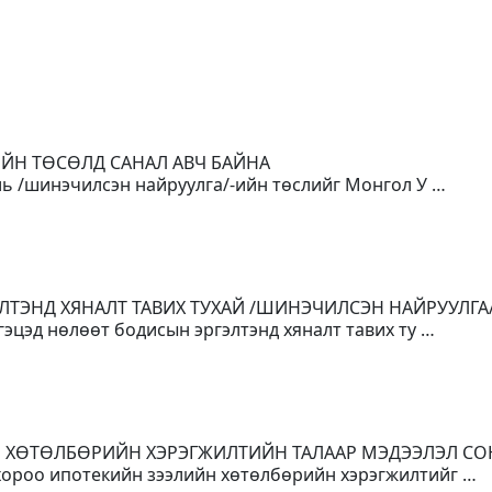
ИЙН ТӨСӨЛД САНАЛ АВЧ БАЙНА
уль /шинэчилсэн найруулга/-ийн төслийг Монгол У …
ЛТЭНД ХЯНАЛТ ТАВИХ ТУХАЙ /ШИНЭЧИЛСЭН НАЙРУУЛГА
гэцэд нөлөөт бодисын эргэлтэнд хяналт тавих ту …
Н ХӨТӨЛБӨРИЙН ХЭРЭГЖИЛТИЙН ТАЛААР МЭДЭЭЛЭЛ С
 хороо ипотекийн зээлийн хөтөлбөрийн хэрэгжилтийг …