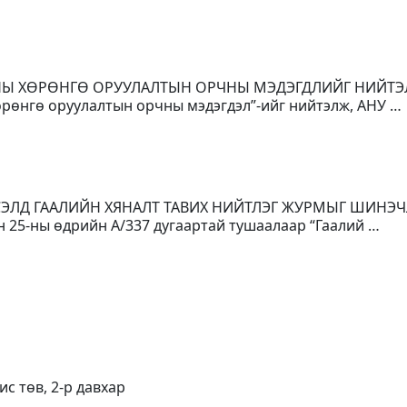
ОНЫ ХӨРӨНГӨ ОРУУЛАЛТЫН ОРЧНЫ МЭДЭГДЛИЙГ НИЙТ
рөнгө оруулалтын орчны мэдэгдэл”-ийг нийтэлж, АНУ …
ГСЭЛД ГААЛИЙН ХЯНАЛТ ТАВИХ НИЙТЛЭГ ЖУРМЫГ ШИНЭЧ
н 25-ны өдрийн А/337 дугаартай тушаалаар “Гаалий …
ис төв, 2-р давхар