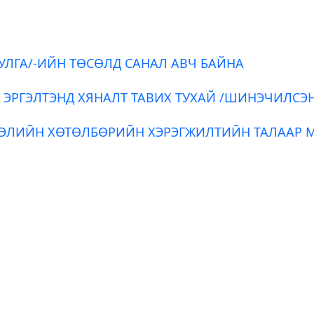
УЛГА/-ИЙН ТӨСӨЛД САНАЛ АВЧ БАЙНА
 ЭРГЭЛТЭНД ХЯНАЛТ ТАВИХ ТУХАЙ /ШИНЭЧИЛСЭ
ЭЭЛИЙН ХӨТӨЛБӨРИЙН ХЭРЭГЖИЛТИЙН ТАЛААР 