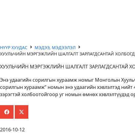
НҮҮР ХУУДАС
МЭДЭЭ, МЭДЭЭЛЭЛ
ХУУЛЬЧИЙН МЭРГЭЖЛИЙН ШАЛГАЛТ ЗАРЛАГДСАНТАЙ ХОЛБОГ
ХУУЛЬЧИЙН МЭРГЭЖЛИЙН ШАЛГАЛТ ЗАРЛАГДСАНТАЙ Х
Энэ удаагийн сорилгын хураамж номыг Монголын Хуульч
сорилгын хураамж” номын энэ удаагийн хэвлэлтэд нийт 
зэрэгтэй холбоотойгоор уг номын өмнөх хэвлэлтүүдэд о
2016-10-12