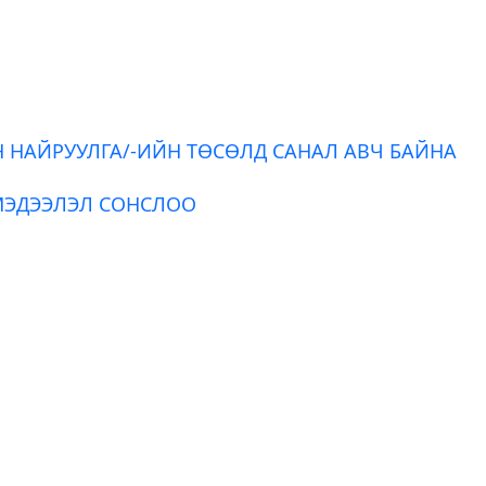
Н НАЙРУУЛГА/-ИЙН ТӨСӨЛД САНАЛ АВЧ БАЙНА
МЭДЭЭЛЭЛ СОНСЛОО