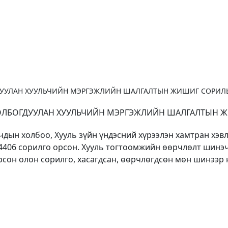
ДУУЛАН ХУУЛЬЧИЙН МЭРГЭЖЛИЙН ШАЛГАЛТЫН ЖИШИГ СОРИЛЫ
ОЛБОГДУУЛАН ХУУЛЬЧИЙН МЭРГЭЖЛИЙН ШАЛГАЛТЫН Ж
дын холбоо, Хууль зүйн үндэсний хүрээлэн хамтран хэв
4406 сорилго орсон. Хууль тогтоомжийн өөрчлөлт шинэчл
рсон олон сорилго, хасагдсан, өөрчлөгдсөн мөн шинээр 