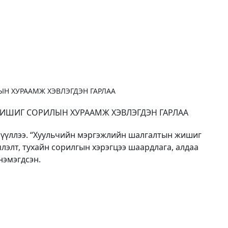
Н ХУРААМЖ ХЭВЛЭГДЭН ГАРЛАА
ИШИГ СОРИЛЫН ХУРААМЖ ХЭВЛЭГДЭН ГАРЛАА
лүүллээ. “Хуульчийн мэргэжлийн шалгалтын жишиг
элт, тухайн сорилгын хэрэгцээ шаардлага, алдаа
нэмэгдсэн.