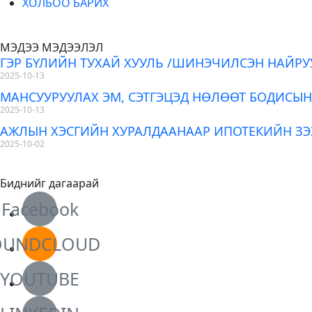
ХОЛБОО БАРИХ
МЭДЭЭ МЭДЭЭЛЭЛ
ГЭР БҮЛИЙН ТУХАЙ ХУУЛЬ /ШИНЭЧИЛСЭН НАЙРУ
2025-10-13
МАНСУУРУУЛАХ ЭМ, СЭТГЭЦЭД НӨЛӨӨТ БОДИСЫН
2025-10-13
АЖЛЫН ХЭСГИЙН ХУРАЛДААНААР ИПОТЕКИЙН З
2025-10-02
Биднийг дагаарай
Facebook
OUNDCLOUD
YOUTUBE