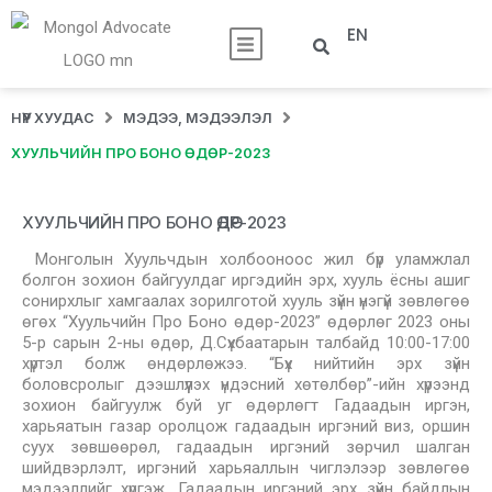
EN
НҮҮР ХУУДАС
МЭДЭЭ, МЭДЭЭЛЭЛ
ХУУЛЬЧИЙН ПРО БОНО ӨДӨР-2023
ХУУЛЬЧИЙН ПРО БОНО ӨДӨР-2023
Монголын Хуульчдын холбооноос жил бүр уламжлал
болгон зохион байгуулдаг иргэдийн эрх, хууль ёсны ашиг
сонирхлыг хамгаалах зорилготой хууль зүйн үнэгүй зөвлөгөө
өгөх “Хуульчийн Про Боно өдөр-2023” өдөрлөг 2023 оны
5-р сарын 2-ны өдөр, Д.Сүхбаатарын талбайд 10:00-17:00
хүртэл болж өндөрлөжээ. “Бүх нийтийн эрх зүйн
боловсролыг дээшлүүлэх үндэсний хөтөлбөр”-ийн хүрээнд
зохион байгуулж буй уг өдөрлөгт Гадаадын иргэн,
харьяатын газар оролцож гадаадын иргэний виз, оршин
суух зөвшөөрөл, гадаадын иргэний зөрчил шалган
шийдвэрлэлт, иргэний харьяаллын чиглэлээр зөвлөгөө
мэдээллийг хүргэж, Гадаадын иргэний эрх зүйн байдлын