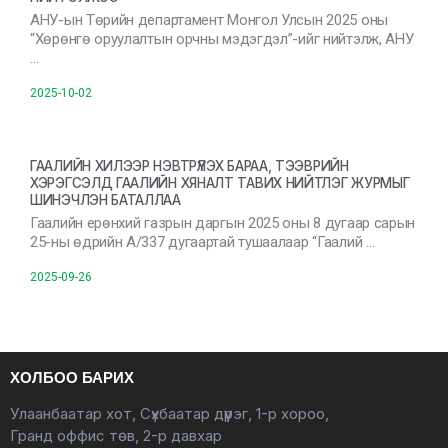
АНУ-ын Төрийн департамент Монгол Улсын 2025 оны
“Хөрөнгө оруулалтын орчны мэдэгдэл”-ийг нийтэлж, АНУ
…
2025-10-02
ГААЛИЙН ХИЛЭЭР НЭВТРҮҮЛЭХ БАРАА, ТЭЭВРИЙН
ХЭРЭГСЭЛД ГААЛИЙН ХЯНАЛТ ТАВИХ НИЙТЛЭГ ЖУРМЫГ
ШИНЭЧЛЭН БАТАЛЛАА
Гаалийн ерөнхий газрын даргын 2025 оны 8 дугаар сарын
25-ны өдрийн А/337 дугаартай тушаалаар “Гаалий …
2025-09-26
ХОЛБОО БАРИХ
Улаанбаатар хот, Сүхбаатар дүүрэг, 1-р хороо,
Гранд оффис төв, 2-р давхар