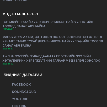
ХОЛБОО БАРИХ
МЭДЭЭ МЭДЭЭЛЭЛ
ГЭР БҮЛИЙН ТУХАЙ ХУУЛЬ /ШИНЭЧИЛСЭН НАЙРУУЛГА/-ИЙН
ТӨСӨЛД САНАЛ АВЧ БАЙНА
2025-10-13
МАНСУУРУУЛАХ ЭМ, СЭТГЭЦЭД НӨЛӨӨТ БОДИСЫН ЭРГЭЛТЭНД
ХЯНАЛТ ТАВИХ ТУХАЙ /ШИНЭЧИЛСЭН НАЙРУУЛГА/-ИЙН ТӨСӨЛД
САНАЛ АВЧ БАЙНА
2025-10-13
АЖЛЫН ХЭСГИЙН ХУРАЛДААНААР ИПОТЕКИЙН ЗЭЭЛИЙН
ХӨТӨЛБӨРИЙН ХЭРЭГЖИЛТИЙН ТАЛААР МЭДЭЭЛЭЛ СОНСЛОО
2025-10-02
БИДНИЙГ ДАГААРАЙ
FACEBOOK
SOUNDCLOUD
YOUTUBE
LINKEDIN