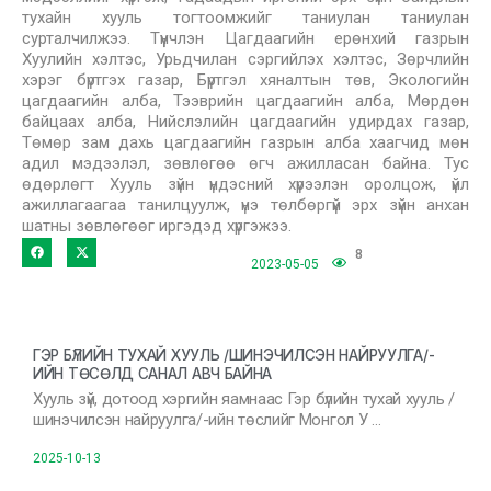
тухайн хууль тогтоомжийг таниулан таниулан
сурталчилжээ. Түүнчлэн Цагдаагийн ерөнхий газрын
Хуулийн хэлтэс, Урьдчилан сэргийлэх хэлтэс, Зөрчлийн
хэрэг бүртгэх газар, Бүртгэл хяналтын төв, Экологийн
цагдаагийн алба, Тээврийн цагдаагийн алба, Мөрдөн
байцаах алба, Нийслэлийн цагдаагийн удирдах газар,
Төмөр зам дахь цагдаагийн газрын алба хаагчид мөн
адил мэдээлэл, зөвлөгөө өгч ажилласан байна. Тус
өдөрлөгт Хууль зүйн үндэсний хүрээлэн оролцож, үйл
ажиллагаагаа танилцуулж, үнэ төлбөргүй эрх зүйн анхан
шатны зөвлөгөөг иргэдэд хүргэжээ.
8
2023-05-05
ГЭР БҮЛИЙН ТУХАЙ ХУУЛЬ /ШИНЭЧИЛСЭН НАЙРУУЛГА/-
ИЙН ТӨСӨЛД САНАЛ АВЧ БАЙНА
Хууль зүй, дотоод хэргийн яамнаас Гэр бүлийн тухай хууль /
шинэчилсэн найруулга/-ийн төслийг Монгол У …
2025-10-13