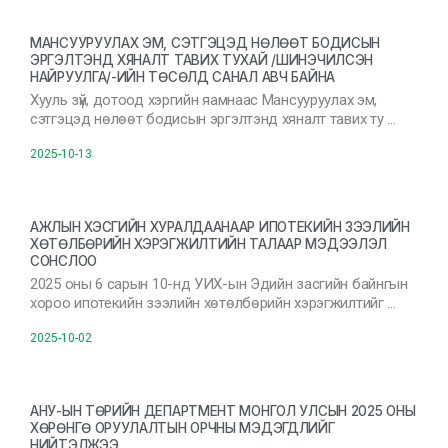
МАНСУУРУУЛАХ ЭМ, СЭТГЭЦЭД НӨЛӨӨТ БОДИСЫН
ЭРГЭЛТЭНД ХЯНАЛТ ТАВИХ ТУХАЙ /ШИНЭЧИЛСЭН
НАЙРУУЛГА/-ИЙН ТӨСӨЛД САНАЛ АВЧ БАЙНА
Хууль зүй, дотоод хэргийн яамнаас Мансууруулах эм,
сэтгэцэд нөлөөт бодисын эргэлтэнд хяналт тавих ту …
2025-10-13
АЖЛЫН ХЭСГИЙН ХУРАЛДААНААР ИПОТЕКИЙН ЗЭЭЛИЙН
ХӨТӨЛБӨРИЙН ХЭРЭГЖИЛТИЙН ТАЛААР МЭДЭЭЛЭЛ
СОНСЛОО
2025 оны 6 сарын 10-нд УИХ-ын Эдийн засгийн байнгын
хороо ипотекийн зээлийн хөтөлбөрийн хэрэгжилтийг …
2025-10-02
АНУ-ЫН ТӨРИЙН ДЕПАРТМЕНТ МОНГОЛ УЛСЫН 2025 ОНЫ
ХӨРӨНГӨ ОРУУЛАЛТЫН ОРЧНЫ МЭДЭГДЛИЙГ
НИЙТЭЛЖЭЭ