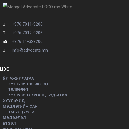
+976 7011-9206
+976 7012-9206
+976 11-329206
info@advocate.mn
ЦЭС
ҮЙЛ АЖИЛЛАГАА
ХУУЛЬ ЗҮЙН ЗӨВЛӨГӨӨ
ТӨЛӨӨЛӨЛ
ХУУЛЬ ЗҮЙН СУРГАЛТ, СУДАЛГАА
ХУУЛЬЧИД
МЭДЛЭГИЙН САН
ТАНИЛЦУУЛГА
МЭДЭЭЛЭЛ
БҮТЭЭЛ