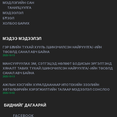
МЭДЛЭГИЙН САН
ТАНИЛЦУУЛГА
МЭДЭЭЛЭЛ
БҮТЭЭЛ
ХОЛБОО БАРИХ
МЭДЭЭ МЭДЭЭЛЭЛ
ГЭР БҮЛИЙН ТУХАЙ ХУУЛЬ /ШИНЭЧИЛСЭН НАЙРУУЛГА/-ИЙН
ТӨСӨЛД САНАЛ АВЧ БАЙНА
2025-10-13
МАНСУУРУУЛАХ ЭМ, СЭТГЭЦЭД НӨЛӨӨТ БОДИСЫН ЭРГЭЛТЭНД
ХЯНАЛТ ТАВИХ ТУХАЙ /ШИНЭЧИЛСЭН НАЙРУУЛГА/-ИЙН ТӨСӨЛД
САНАЛ АВЧ БАЙНА
2025-10-13
АЖЛЫН ХЭСГИЙН ХУРАЛДААНААР ИПОТЕКИЙН ЗЭЭЛИЙН
ХӨТӨЛБӨРИЙН ХЭРЭГЖИЛТИЙН ТАЛААР МЭДЭЭЛЭЛ СОНСЛОО
2025-10-02
БИДНИЙГ ДАГААРАЙ
FACEBOOK