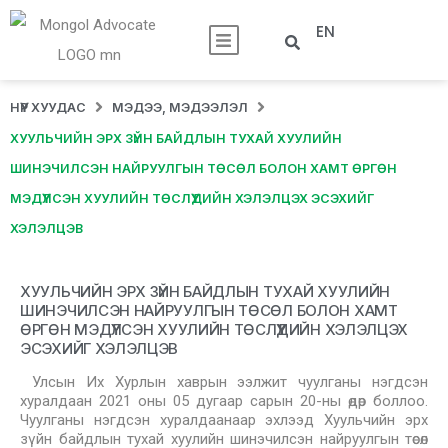
EN
НҮҮР ХУУДАС
МЭДЭЭ, МЭДЭЭЛЭЛ
ХУУЛЬЧИЙН ЭРХ ЗҮЙН БАЙДЛЫН ТУХАЙ ХУУЛИЙН
ШИНЭЧИЛСЭН НАЙРУУЛГЫН ТӨСӨЛ БОЛОН ХАМТ ӨРГӨН
МЭДҮҮЛСЭН ХУУЛИЙН ТӨСЛҮҮДИЙН ХЭЛЭЛЦЭХ ЭСЭХИЙГ
ХЭЛЭЛЦЭВ
ХУУЛЬЧИЙН ЭРХ ЗҮЙН БАЙДЛЫН ТУХАЙ ХУУЛИЙН
ШИНЭЧИЛСЭН НАЙРУУЛГЫН ТӨСӨЛ БОЛОН ХАМТ
ӨРГӨН МЭДҮҮЛСЭН ХУУЛИЙН ТӨСЛҮҮДИЙН ХЭЛЭЛЦЭХ
ЭСЭХИЙГ ХЭЛЭЛЦЭВ
Улсын Их Хурлын хаврын ээлжит чуулганы нэгдсэн
хуралдаан 2021 оны 05 дугаар сарын 20-ны өдөр боллоо.
Чуулганы нэгдсэн хуралдаанаар эхлээд Хуульчийн эрх
зүйн байдлын тухай хуулийн шинэчилсэн найруулгын төсөл