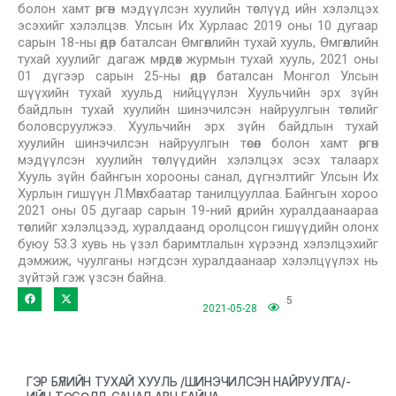
болон хамт өргөн мэдүүлсэн хуулийн төслүүд ийн хэлэлцэх
эсэхийг хэлэлцэв. Улсын Их Хурлаас 2019 оны 10 дугаар
сарын 18-ны өдөр баталсан Өмгөөллийн тухай хууль, Өмгөөллийн
тухай хуулийг дагаж мөрдөх журмын тухай хууль, 2021 оны
01 дүгээр сарын 25-ны өдөр баталсан Монгол Улсын
шүүхийн тухай хуульд нийцүүлэн Хуульчийн эрх зүйн
байдлын тухай хуулийн шинэчилсэн найруулгын төслийг
боловсруулжээ. Хуульчийн эрх зүйн байдлын тухай
хуулийн шинэчилсэн найруулгын төсөл болон хамт өргөн
мэдүүлсэн хуулийн төслүүдийн хэлэлцэх эсэх талаарх
Хууль зүйн байнгын хорооны санал, дүгнэлтийг Улсын Их
Хурлын гишүүн Л.Мөнхбаатар танилцууллаа. Байнгын хороо
2021 оны 05 дугаар сарын 19-ний өдрийн хуралдаанаараа
төслийг хэлэлцээд, хуралдаанд оролцсон гишүүдийн олонх
буюу 53.3 хувь нь үзэл баримтлалын хүрээнд хэлэлцэхийг
дэмжиж, чуулганы нэгдсэн хуралдаанаар хэлэлцүүлэх нь
зүйтэй гэж үзсэн байна.
5
2021-05-28
ГЭР БҮЛИЙН ТУХАЙ ХУУЛЬ /ШИНЭЧИЛСЭН НАЙРУУЛГА/-