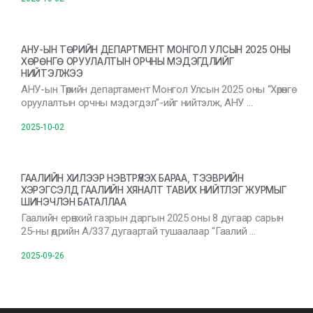
АНУ-ЫН ТӨРИЙН ДЕПАРТМЕНТ МОНГОЛ УЛСЫН 2025 ОНЫ
ХӨРӨНГӨ ОРУУЛАЛТЫН ОРЧНЫ МЭДЭГДЛИЙГ
НИЙТЭЛЖЭЭ
АНУ-ын Төрийн департамент Монгол Улсын 2025 оны “Хөрөнгө
оруулалтын орчны мэдэгдэл”-ийг нийтэлж, АНУ …
2025-10-02
ГААЛИЙН ХИЛЭЭР НЭВТРҮҮЛЭХ БАРАА, ТЭЭВРИЙН
ХЭРЭГСЭЛД ГААЛИЙН ХЯНАЛТ ТАВИХ НИЙТЛЭГ ЖУРМЫГ
ШИНЭЧЛЭН БАТАЛЛАА
Гаалийн ерөнхий газрын даргын 2025 оны 8 дугаар сарын
25-ны өдрийн А/337 дугаартай тушаалаар “Гаалий …
2025-09-26