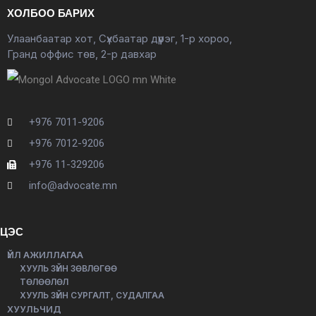
ХОЛБОО БАРИХ
Улаанбаатар хот, Сүхбаатар дүүрэг, 1-р хороо,
Гранд оффис төв, 2-р давхар
+976 7011-9206
+976 7012-9206
+976 11-329206
info@advocate.mn
ЦЭС
ҮЙЛ АЖИЛЛАГАА
ХУУЛЬ ЗҮЙН ЗӨВЛӨГӨӨ
ТӨЛӨӨЛӨЛ
ХУУЛЬ ЗҮЙН СУРГАЛТ, СУДАЛГАА
ХУУЛЬЧИД