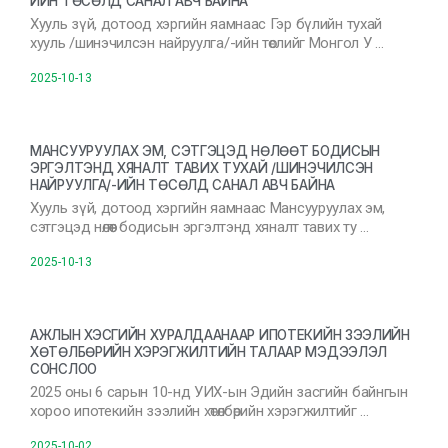
ИЙН ТӨСӨЛД САНАЛ АВЧ БАЙНА
Хууль зүй, дотоод хэргийн яамнаас Гэр бүлийн тухай
хууль /шинэчилсэн найруулга/-ийн төслийг Монгол У …
2025-10-13
МАНСУУРУУЛАХ ЭМ, СЭТГЭЦЭД НӨЛӨӨТ БОДИСЫН
ЭРГЭЛТЭНД ХЯНАЛТ ТАВИХ ТУХАЙ /ШИНЭЧИЛСЭН
НАЙРУУЛГА/-ИЙН ТӨСӨЛД САНАЛ АВЧ БАЙНА
Хууль зүй, дотоод хэргийн яамнаас Мансууруулах эм,
сэтгэцэд нөлөөт бодисын эргэлтэнд хяналт тавих ту …
2025-10-13
АЖЛЫН ХЭСГИЙН ХУРАЛДААНААР ИПОТЕКИЙН ЗЭЭЛИЙН
ХӨТӨЛБӨРИЙН ХЭРЭГЖИЛТИЙН ТАЛААР МЭДЭЭЛЭЛ
СОНСЛОО
2025 оны 6 сарын 10-нд УИХ-ын Эдийн засгийн байнгын
хороо ипотекийн зээлийн хөтөлбөрийн хэрэгжилтийг …
2025-10-02