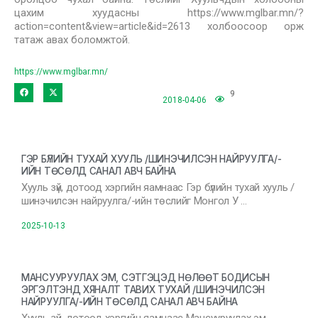
цахим хуудасны https://www.mglbar.mn/?
action=content&view=article&id=2613 холбоосоор орж
татаж авах боломжтой.
https://www.mglbar.mn/
9
2018-04-06
ГЭР БҮЛИЙН ТУХАЙ ХУУЛЬ /ШИНЭЧИЛСЭН НАЙРУУЛГА/-
ИЙН ТӨСӨЛД САНАЛ АВЧ БАЙНА
Хууль зүй, дотоод хэргийн яамнаас Гэр бүлийн тухай хууль /
шинэчилсэн найруулга/-ийн төслийг Монгол У …
2025-10-13
МАНСУУРУУЛАХ ЭМ, СЭТГЭЦЭД НӨЛӨӨТ БОДИСЫН
ЭРГЭЛТЭНД ХЯНАЛТ ТАВИХ ТУХАЙ /ШИНЭЧИЛСЭН
НАЙРУУЛГА/-ИЙН ТӨСӨЛД САНАЛ АВЧ БАЙНА