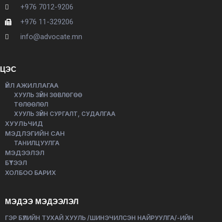
+976 7012-9206
+976 11-329206
info@advocate.mn
ЦЭС
ҮЙЛ АЖИЛЛАГАА
ХУУЛЬ ЗҮЙН ЗӨВЛӨГӨӨ
ТӨЛӨӨЛӨЛ
ХУУЛЬ ЗҮЙН СУРГАЛТ, СУДАЛГАА
ХУУЛЬЧИД
МЭДЛЭГИЙН САН
ТАНИЛЦУУЛГА
МЭДЭЭЛЭЛ
БҮТЭЭЛ
ХОЛБОО БАРИХ
МЭДЭЭ МЭДЭЭЛЭЛ
ГЭР БҮЛИЙН ТУХАЙ ХУУЛЬ /ШИНЭЧИЛСЭН НАЙРУУЛГА/-ИЙН