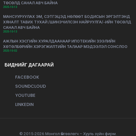
ТӨСӨЛД САНАЛ АВЧ БАЙНА
2025-10-13
МАНСУУРУУЛАХ ЭМ, СЭТГЭЦЭД НӨЛӨӨТ БОДИСЫН ЭРГЭЛТЭНД
ХЯНАЛТ ТАВИХ ТУХАЙ /ШИНЭЧИЛСЭН НАЙРУУЛГА/-ИЙН ТӨСӨЛД
САНАЛ АВЧ БАЙНА
2025-10-13
АЖЛЫН ХЭСГИЙН ХУРАЛДААНААР ИПОТЕКИЙН ЗЭЭЛИЙН
ХӨТӨЛБӨРИЙН ХЭРЭГЖИЛТИЙН ТАЛААР МЭДЭЭЛЭЛ СОНСЛОО
2025-10-02
БИДНИЙГ ДАГААРАЙ
FACEBOOK
SOUNDCLOUD
YOUTUBE
LINKEDIN
© 2015-2026 Монгол Өмгөөлөгч – Хууль зүйн фирм.