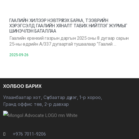
ГААЛИЙН ХИЛЭЭР НЭВТРҮҮЛЭХ БАРАА, ТЭЭВРИЙН
ХЭРЭГСЭЛД ГААЛИЙН ХЯНАЛТ ТАВИХ НИЙТЛЭГ ЖУРМЫГ
ШИНЭЧЛЭН БАТАЛЛАА
Гаалийн ерөнхий газрын даргын 2025 оны 8 дугаар сарын
25-ны өдрийн А/337 дугаартай тушаалаар “Гаалий …
2025-09-26
ХОЛБОО БАРИХ
Улаанбаатар хот, Сүхбаатар дүүрэг, 1-р хороо,
Гранд оффис төв, 2-р давхар
+976 7011-9206