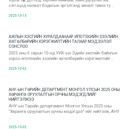
Хууль зүй, дотоод хэргийн яамнаас Мансууруулах эм,
сэтгэцэд нөлөөт бодисын эргэлтэнд хяналт тавих ту …
2025-10-13
АЖЛЫН ХЭСГИЙН ХУРАЛДААНААР ИПОТЕКИЙН ЗЭЭЛИЙН
ХӨТӨЛБӨРИЙН ХЭРЭГЖИЛТИЙН ТАЛААР МЭДЭЭЛЭЛ
СОНСЛОО
2025 оны 6 сарын 10-нд УИХ-ын Эдийн засгийн байнгын
хороо ипотекийн зээлийн хөтөлбөрийн хэрэгжилтийг …
2025-10-02
АНУ-ЫН ТӨРИЙН ДЕПАРТМЕНТ МОНГОЛ УЛСЫН 2025 ОНЫ
ХӨРӨНГӨ ОРУУЛАЛТЫН ОРЧНЫ МЭДЭГДЛИЙГ
НИЙТЭЛЖЭЭ
АНУ-ын Төрийн департамент Монгол Улсын 2025 оны
“Хөрөнгө оруулалтын орчны мэдэгдэл”-ийг нийтэлж, АНУ
…
2025-10-02