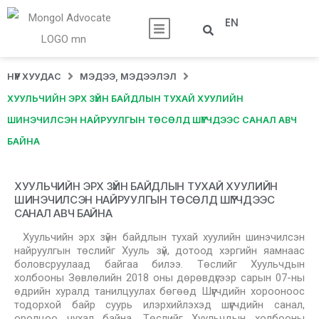
EN
НҮҮР ХУУДАС
МЭДЭЭ, МЭДЭЭЛЭЛ
ХУУЛЬЧИЙН ЭРХ ЗҮЙН БАЙДЛЫН ТУХАЙ ХУУЛИЙН
ШИНЭЧИЛСЭН НАЙРУУЛГЫН ТӨСӨЛД ШҮҮГЧДЭЭС САНАЛ АВЧ
БАЙНА
ХУУЛЬЧИЙН ЭРХ ЗҮЙН БАЙДЛЫН ТУХАЙ ХУУЛИЙН
ШИНЭЧИЛСЭН НАЙРУУЛГЫН ТӨСӨЛД ШҮҮГЧДЭЭС
САНАЛ АВЧ БАЙНА
Хуульчийн эрх зүйн байдлын тухай хуулийн шинэчилсэн
найруулгын төслийг Хууль зүй, дотоод хэргийн яамнаас
боловсруулаад байгаа билээ. Төслийг Хуульчдын
холбооны Зөвлөлийн 2018 оны дөрөвдүгээр сарын 07-ны
өдрийн хуралд танилцуулах бөгөөд Шүүгчдийн хорооноос
тодорхой байр суурь илэрхийлэхэд шүүгчдийн санал,
оролцоо чухал байна. Төслийг Хуульчдын холбооны