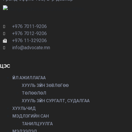
+976 7011-9206
+976 7012-9206
+976 11-329206
info@advocate.mn
ЦЭС
ҮЙЛ АЖИЛЛАГАА
ХУУЛЬ ЗҮЙН ЗӨВЛӨГӨӨ
ТӨЛӨӨЛӨЛ
ХУУЛЬ ЗҮЙН СУРГАЛТ, СУДАЛГАА
ХУУЛЬЧИД
МЭДЛЭГИЙН САН
ТАНИЛЦУУЛГА
МЭДЭЭЛЭЛ