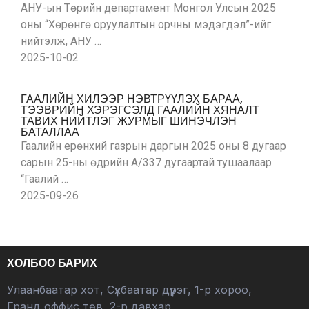
АНУ-ын Төрийн департамент Монгол Улсын 2025
оны “Хөрөнгө оруулалтын орчны мэдэгдэл”-ийг
нийтэлж, АНУ …
2025-10-02
ГААЛИЙН ХИЛЭЭР НЭВТРҮҮЛЭХ БАРАА,
ТЭЭВРИЙН ХЭРЭГСЭЛД ГААЛИЙН ХЯНАЛТ
ТАВИХ НИЙТЛЭГ ЖУРМЫГ ШИНЭЧЛЭН
БАТАЛЛАА
Гаалийн ерөнхий газрын даргын 2025 оны 8 дугаар
сарын 25-ны өдрийн А/337 дугаартай тушаалаар
“Гаалий …
2025-09-26
ХОЛБОО БАРИХ
Улаанбаатар хот, Сүхбаатар дүүрэг, 1-р хороо,
Гранд оффис төв, 2-р давхар