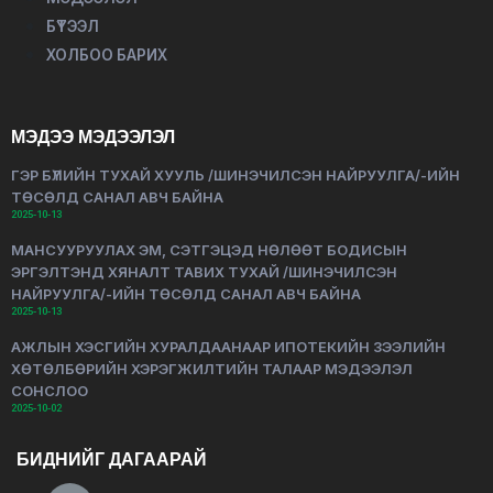
БҮТЭЭЛ
ХОЛБОО БАРИХ
МЭДЭЭ МЭДЭЭЛЭЛ
ГЭР БҮЛИЙН ТУХАЙ ХУУЛЬ /ШИНЭЧИЛСЭН НАЙРУУЛГА/-ИЙН
ТӨСӨЛД САНАЛ АВЧ БАЙНА
2025-10-13
МАНСУУРУУЛАХ ЭМ, СЭТГЭЦЭД НӨЛӨӨТ БОДИСЫН
ЭРГЭЛТЭНД ХЯНАЛТ ТАВИХ ТУХАЙ /ШИНЭЧИЛСЭН
НАЙРУУЛГА/-ИЙН ТӨСӨЛД САНАЛ АВЧ БАЙНА
2025-10-13
АЖЛЫН ХЭСГИЙН ХУРАЛДААНААР ИПОТЕКИЙН ЗЭЭЛИЙН
ХӨТӨЛБӨРИЙН ХЭРЭГЖИЛТИЙН ТАЛААР МЭДЭЭЛЭЛ
СОНСЛОО
2025-10-02
БИДНИЙГ ДАГААРАЙ