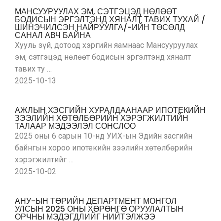
МАНСУУРУУЛАХ ЭМ, СЭТГЭЦЭД НӨЛӨӨТ
БОДИСЫН ЭРГЭЛТЭНД ХЯНАЛТ ТАВИХ ТУХАЙ /
ШИНЭЧИЛСЭН НАЙРУУЛГА/-ИЙН ТӨСӨЛД
САНАЛ АВЧ БАЙНА
Хууль зүй, дотоод хэргийн яамнаас Мансууруулах
эм, сэтгэцэд нөлөөт бодисын эргэлтэнд хяналт
тавих ту …
2025-10-13
АЖЛЫН ХЭСГИЙН ХУРАЛДААНААР ИПОТЕКИЙН
ЗЭЭЛИЙН ХӨТӨЛБӨРИЙН ХЭРЭГЖИЛТИЙН
ТАЛААР МЭДЭЭЛЭЛ СОНСЛОО
2025 оны 6 сарын 10-нд УИХ-ын Эдийн засгийн
байнгын хороо ипотекийн зээлийн хөтөлбөрийн
хэрэгжилтийг …
2025-10-02
АНУ-ЫН ТӨРИЙН ДЕПАРТМЕНТ МОНГОЛ
УЛСЫН 2025 ОНЫ ХӨРӨНГӨ ОРУУЛАЛТЫН
ОРЧНЫ МЭДЭГДЛИЙГ НИЙТЭЛЖЭЭ