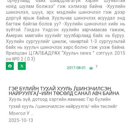
7
2017-08-01
ГЭР БҮЛИЙН ТУХАЙ ХУУЛЬ /ШИНЭЧИЛСЭН
НАЙРУУЛГА/-ИЙН ТӨСӨЛД САНАЛ АВЧ БАЙНА
Хууль зүй, дотоод хэргийн яамнаас Гэр бүлийн
тухай хууль /шинэчилсэн найруулга/-ийн төслийг
Монгол У …
2025-10-13