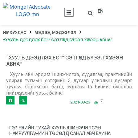
EN
НҮҮР ХУУДАС
МЭДЭЭ, МЭДЭЭЛЭЛ
“ХУУЛЬ ДЭЭДЛЭХ ЁС”” СЭТГҮҮЛД БҮТЭЭЛ ХҮЛЭЭН АВНА”
“ХУУЛЬ ДЭЭДЛЭХ ЁС”” СЭТГҮҮЛД БҮТЭЭЛ ХҮЛЭЭН
АВНА”
Хууль зүйн эрдэм шинжилгээ, судалгаа, практикийн
улирал тутмын сэтгүүлийн 3 дугаар улирлын дугаарт
хуульч, эрдэмтэн, багш, судлаач Та бүхнийг бүтээлээ
нийтлүүлэхийг урьж байна.
7
2021-08-23
ГЭР БҮЛИЙН ТУХАЙ ХУУЛЬ /ШИНЭЧИЛСЭН
НАЙРУУЛГА/-ИЙН ТӨСӨЛД САНАЛ АВЧ БАЙНА