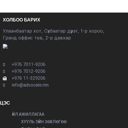
ХОЛБОО БАРИХ
Улаанбаатар хот, Сүхбаатар дүүрэг, 1-р хороо,
Гранд оффис төв, 2-р давхар
+976 7011-9206
+976 7012-9206
+976 11-329206
info@advocate.mn
ЦЭС
ҮЙЛ АЖИЛЛАГАА
ХУУЛЬ ЗҮЙН ЗӨВЛӨГӨӨ