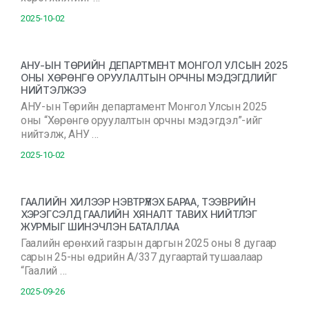
2025-10-02
АНУ-ЫН ТӨРИЙН ДЕПАРТМЕНТ МОНГОЛ УЛСЫН 2025
ОНЫ ХӨРӨНГӨ ОРУУЛАЛТЫН ОРЧНЫ МЭДЭГДЛИЙГ
НИЙТЭЛЖЭЭ
АНУ-ын Төрийн департамент Монгол Улсын 2025
оны “Хөрөнгө оруулалтын орчны мэдэгдэл”-ийг
нийтэлж, АНУ …
2025-10-02
ГААЛИЙН ХИЛЭЭР НЭВТРҮҮЛЭХ БАРАА, ТЭЭВРИЙН
ХЭРЭГСЭЛД ГААЛИЙН ХЯНАЛТ ТАВИХ НИЙТЛЭГ
ЖУРМЫГ ШИНЭЧЛЭН БАТАЛЛАА
Гаалийн ерөнхий газрын даргын 2025 оны 8 дугаар
сарын 25-ны өдрийн А/337 дугаартай тушаалаар
“Гаалий …
2025-09-26