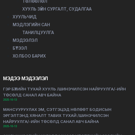
ТӨЛӨӨЛӨЛ
ХУУЛЬ ЗҮЙН СУРГАЛТ, СУДАЛГАА
ХУУЛЬЧИД
МЭДЛЭГИЙН САН
ТАНИЛЦУУЛГА
МЭДЭЭЛЭЛ
БҮТЭЭЛ
ХОЛБОО БАРИХ
МЭДЭЭ МЭДЭЭЛЭЛ
ГЭР БҮЛИЙН ТУХАЙ ХУУЛЬ /ШИНЭЧИЛСЭН НАЙРУУЛГА/-ИЙН
ТӨСӨЛД САНАЛ АВЧ БАЙНА
2025-10-13
МАНСУУРУУЛАХ ЭМ, СЭТГЭЦЭД НӨЛӨӨТ БОДИСЫН
ЭРГЭЛТЭНД ХЯНАЛТ ТАВИХ ТУХАЙ /ШИНЭЧИЛСЭН
НАЙРУУЛГА/-ИЙН ТӨСӨЛД САНАЛ АВЧ БАЙНА
2025-10-13