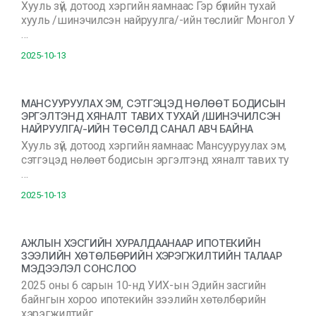
Хууль зүй, дотоод хэргийн яамнаас Гэр бүлийн тухай
хууль /шинэчилсэн найруулга/-ийн төслийг Монгол У
…
2025-10-13
МАНСУУРУУЛАХ ЭМ, СЭТГЭЦЭД НӨЛӨӨТ БОДИСЫН
ЭРГЭЛТЭНД ХЯНАЛТ ТАВИХ ТУХАЙ /ШИНЭЧИЛСЭН
НАЙРУУЛГА/-ИЙН ТӨСӨЛД САНАЛ АВЧ БАЙНА
Хууль зүй, дотоод хэргийн яамнаас Мансууруулах эм,
сэтгэцэд нөлөөт бодисын эргэлтэнд хяналт тавих ту
…
2025-10-13
АЖЛЫН ХЭСГИЙН ХУРАЛДААНААР ИПОТЕКИЙН
ЗЭЭЛИЙН ХӨТӨЛБӨРИЙН ХЭРЭГЖИЛТИЙН ТАЛААР
МЭДЭЭЛЭЛ СОНСЛОО
2025 оны 6 сарын 10-нд УИХ-ын Эдийн засгийн
байнгын хороо ипотекийн зээлийн хөтөлбөрийн
хэрэгжилтийг …