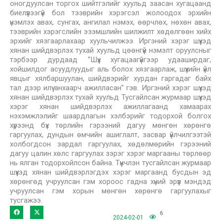
оногдуулсан торгох шийтгэлийг хуульд заасан хугацаанд
биелүүлээгүй бол тээврийн хэрэгсэл жолоодох эрхийн
үнэмлэх авах, сунгах, ангилал нэмэх, өөрчлөх, нөхөн авах,
тээврийн хэрэгслийн эзэмшлийн шилжилт хөдөлгөөн хийх
эрхийг хязгаарлахаар хуульчилжээ. Иргэний хэрэг шүүхэд
хянан шийдвэрлэх тухай хуульд цөөнгүй нэмэлт оруулсныг
тэрбээр дурдаад “Шүүх хугацаагүйгээр удааширдаг,
хойшилдог асуудлуудыг аль болох хязгаарлаж, шүүхийн үйл
явцыг хялбаршуулан, шийдвэрийг хурдан гаргадаг байх
тал дээр илүү анхаарч ажилласан” гэв. Иргэний хэрэг шүүхэд
хянан шийдвэрлэх тухай хуульд Тусгайлсан журмаар шүүхэд
хэрэг хянан шийдвэрлэх ажиллагаанд хамаарах
нэхэмжлэлийг шаардлагын хэлбэрийг тодорхой болгох
хүрээнд бүх төрлийн гэрээний дагуу мөнгөн хөрөнгө
гаргуулах, дундын өмчийн ашиглалт, засвар үйлчилгээтэй
холбогдсон зардал гаргуулах, хөдөлмөрийн гэрээний
дагуу цалин хөлс гаргуулах зэрэг хэрэг маргааны төрлөөр
нь ялган тодорхойлсон байна. Түүнчлэн тусгайлсан журмаар
шүүхэд хянан шийдвэрлэгдэх хэрэг маргаанд бусдын эд
хөрөнгөд учруулсан гэм хороос гадна хүний эрүүл мэндэд
учруулсан гэм хорын мөнгөн хөрөнгө гаргуулахыг
тусгажээ.
6
2024-02-01