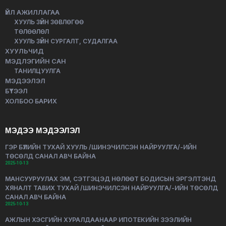
ҮЙЛ АЖИЛЛАГАА
ХУУЛЬ ЗҮЙН ЗӨВЛӨГӨӨ
ТӨЛӨӨЛӨЛ
ХУУЛЬ ЗҮЙН СУРГАЛТ, СУДАЛГАА
ХУУЛЬЧИД
МЭДЛЭГИЙН САН
ТАНИЛЦУУЛГА
МЭДЭЭЛЭЛ
БҮТЭЭЛ
ХОЛБОО БАРИХ
МЭДЭЭ МЭДЭЭЛЭЛ
ГЭР БҮЛИЙН ТУХАЙ ХУУЛЬ /ШИНЭЧИЛСЭН НАЙРУУЛГА/-ИЙН
ТӨСӨЛД САНАЛ АВЧ БАЙНА
2025-10-13
МАНСУУРУУЛАХ ЭМ, СЭТГЭЦЭД НӨЛӨӨТ БОДИСЫН ЭРГЭЛТЭНД
ХЯНАЛТ ТАВИХ ТУХАЙ /ШИНЭЧИЛСЭН НАЙРУУЛГА/-ИЙН ТӨСӨЛД
САНАЛ АВЧ БАЙНА
2025-10-13
АЖЛЫН ХЭСГИЙН ХУРАЛДААНААР ИПОТЕКИЙН ЗЭЭЛИЙН