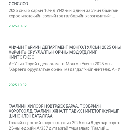
СОНСЛОО
2025 оны 6 сарын 10-нд УИХ-ын Эдийн засгийн байнгын
хороо ипотекийн зээлийн хөтөлбөрийн хэрэгжилтийг …
2025-10-02
АНУ-ЫН ТӨРИЙН ДЕПАРТМЕНТ МОНГОЛ УЛСЫН 2025 ОНЫ
ХӨРӨНГӨ ОРУУЛАЛТЫН ОРЧНЫ МЭДЭГДЛИЙГ
НИЙТЭЛЖЭЭ
АНУ-ын Төрийн департамент Монгол Улсын 2025 оны
“Хөрөнгө оруулалтын орчны мэдэгдэл”-ийг нийтэлж, АНУ
…
2025-10-02
ГААЛИЙН ХИЛЭЭР НЭВТРҮҮЛЭХ БАРАА, ТЭЭВРИЙН
ХЭРЭГСЭЛД ГААЛИЙН ХЯНАЛТ ТАВИХ НИЙТЛЭГ ЖУРМЫГ
ШИНЭЧЛЭН БАТАЛЛАА
Гаалийн ерөнхий газрын даргын 2025 оны 8 дугаар сарын
25-ны өдрийн А/337 дугаартай тушаалаар “Гаалий …