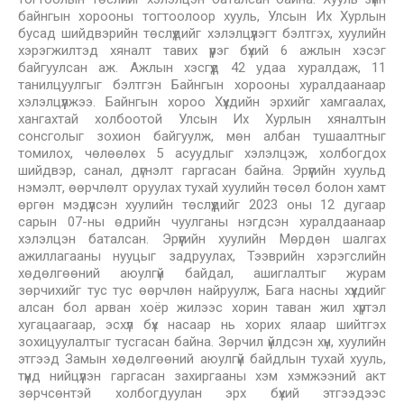
байнгын хорооны тогтоолоор хууль, Улсын Их Хурлын
бусад шийдвэрийн төслүүдийг хэлэлцүүлэгт бэлтгэх, хуулийн
хэрэгжилтэд хяналт тавих үүрэг бүхий 6 ажлын хэсэг
байгуулсан аж. Ажлын хэсгүүд 42 удаа хуралдаж, 11
танилцуулгыг бэлтгэн Байнгын хорооны хуралдаанаар
хэлэлцүүлжээ. Байнгын хороо Хүүхдийн эрхийг хамгаалах,
хангахтай холбоотой Улсын Их Хурлын хяналтын
сонсголыг зохион байгуулж, мөн албан тушаалтныг
томилох, чөлөөлөх 5 асуудлыг хэлэлцэж, холбогдох
шийдвэр, санал, дүгнэлт гаргасан байна. Эрүүгийн хуульд
нэмэлт, өөрчлөлт оруулах тухай хуулийн төсөл болон хамт
өргөн мэдүүлсэн хуулийн төслүүдийг 2023 оны 12 дугаар
сарын 07-ны өдрийн чуулганы нэгдсэн хуралдаанаар
хэлэлцэн баталсан. Эрүүгийн хуулийн Мөрдөн шалгах
ажиллагааны нууцыг задруулах, Тээврийн хэрэгслийн
хөдөлгөөний аюулгүй байдал, ашиглалтыг журам
зөрчихийг тус тус өөрчлөн найруулж, Бага насны хүүхдийг
алсан бол арван хоёр жилээс хорин таван жил хүртэл
хугацаагаар, эсхүл бүх насаар нь хорих ялаар шийтгэх
зохицуулалтыг тусгасан байна. Зөрчил үйлдсэн хүн, хуулийн
этгээд Замын хөдөлгөөний аюулгүй байдлын тухай хууль,
түүнд нийцүүлэн гаргасан захиргааны хэм хэмжээний акт
зөрчсөнтэй холбогдуулан эрх бүхий этгээдээс