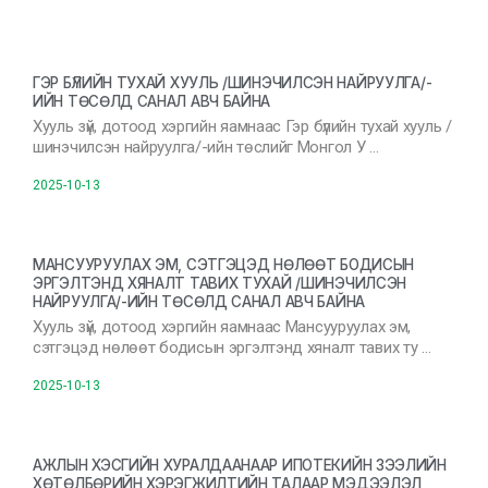
ГЭР БҮЛИЙН ТУХАЙ ХУУЛЬ /ШИНЭЧИЛСЭН НАЙРУУЛГА/-
ИЙН ТӨСӨЛД САНАЛ АВЧ БАЙНА
Хууль зүй, дотоод хэргийн яамнаас Гэр бүлийн тухай хууль /
шинэчилсэн найруулга/-ийн төслийг Монгол У …
2025-10-13
МАНСУУРУУЛАХ ЭМ, СЭТГЭЦЭД НӨЛӨӨТ БОДИСЫН
ЭРГЭЛТЭНД ХЯНАЛТ ТАВИХ ТУХАЙ /ШИНЭЧИЛСЭН
НАЙРУУЛГА/-ИЙН ТӨСӨЛД САНАЛ АВЧ БАЙНА
Хууль зүй, дотоод хэргийн яамнаас Мансууруулах эм,
сэтгэцэд нөлөөт бодисын эргэлтэнд хяналт тавих ту …
2025-10-13
АЖЛЫН ХЭСГИЙН ХУРАЛДААНААР ИПОТЕКИЙН ЗЭЭЛИЙН
ХӨТӨЛБӨРИЙН ХЭРЭГЖИЛТИЙН ТАЛААР МЭДЭЭЛЭЛ