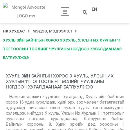
EN
НҮҮР ХУУДАС
МЭДЭЭ, МЭДЭЭЛЭЛ
ХУУЛЬ ЗҮЙН БАЙНГЫН ХОРОО 9 ХУУЛЬ, УЛСЫН ИХ ХУРЛЫН 11
ТОГТООЛЫН ТӨСЛИЙГ ЧУУЛГАНЫ НЭГДСЭН ХУРАЛДААНААР
БАТЛУУЛЖЭЭ
ХУУЛЬ ЗҮЙН БАЙНГЫН ХОРОО 9 ХУУЛЬ, УЛСЫН ИХ
ХУРЛЫН 11 ТОГТООЛЫН ТӨСЛИЙГ ЧУУЛГАНЫ
НЭГДСЭН ХУРАЛДААНААР БАТЛУУЛЖЭЭ
Намрын ээлжит чуулганы хугацаанд Хууль зүйн байнгын
хороо 16 удаа хуралдаж, хүний эрх, эрх чөлөөг баталгаатай
эдлүүлэхэд чиглэсэн олон чухал хууль тогтоомжуудыг
хэлэлцэж, нийтдээ 9 хууль, Улсын Их Хурлын 11 тогтоолыг
чуулганы нэгдсэн хуралдаанаар батлуулсан байна.
Байнгын хорооны 8, Хүний эрхийн дэд хорооны 1
тогтоолын төслийг хэлэлцэн баталсан байна. Хууль зүйн