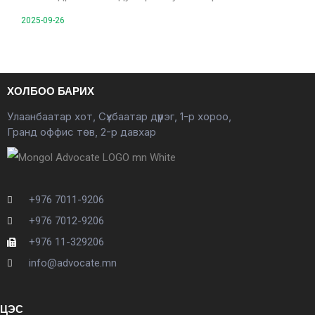
2025-09-26
ХОЛБОО БАРИХ
Улаанбаатар хот, Сүхбаатар дүүрэг, 1-р хороо,
Гранд оффис төв, 2-р давхар
+976 7011-9206
+976 7012-9206
+976 11-329206
info@advocate.mn
ЦЭС