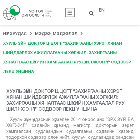
EN
НҮҮР ХУУДАС
МЭДЭЭ, МЭДЭЭЛЭЛ
ХУУЛЬ ЗҮЙН ДОКТОР Ц.ЦОГТ “ЗАХИРГААНЫ ХЭРЭГ ХЯНАН
ШИЙДВЭРЛЭХ АЖИЛЛАГААНЫ ХӨГЖИЛ: ЗАХИРГААНЫ
ХЯНАЛТААС ШҮҮХИЙН ХАМГААЛАЛ РУУ ШИЛЖСЭН ҮҮ?” СЭДВЭЭР
ЛЕКЦ УНШИНА
ХУУЛЬ ЗҮЙН ДОКТОР Ц.ЦОГТ “ЗАХИРГААНЫ ХЭРЭГ
ХЯНАН ШИЙДВЭРЛЭХ АЖИЛЛАГААНЫ ХӨГЖИЛ:
ЗАХИРГААНЫ ХЯНАЛТААС ШҮҮХИЙН ХАМГААЛАЛ РУУ
ШИЛЖСЭН ҮҮ?” СЭДВЭЭР ЛЕКЦ УНШИНА
Хууль зүйн үндэсний хүрээлэн 2014 оноос анх “ЭРХ ЗҮЙ БА
ХӨГЖИЛ” сэдвийн хүрээнд магистр, докторын зэрэг
хамгаалсан судлаачдын судалгааны сэдвийн хүрээнд
тодорхой сэдвээр олон нийт, хуульч, судлаачдад хандсан