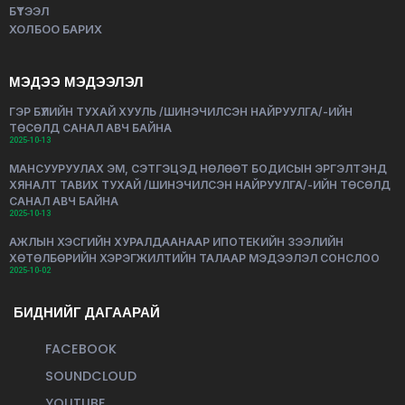
БҮТЭЭЛ
ХОЛБОО БАРИХ
МЭДЭЭ МЭДЭЭЛЭЛ
ГЭР БҮЛИЙН ТУХАЙ ХУУЛЬ /ШИНЭЧИЛСЭН НАЙРУУЛГА/-ИЙН
ТӨСӨЛД САНАЛ АВЧ БАЙНА
2025-10-13
МАНСУУРУУЛАХ ЭМ, СЭТГЭЦЭД НӨЛӨӨТ БОДИСЫН ЭРГЭЛТЭНД
ХЯНАЛТ ТАВИХ ТУХАЙ /ШИНЭЧИЛСЭН НАЙРУУЛГА/-ИЙН ТӨСӨЛД
САНАЛ АВЧ БАЙНА
2025-10-13
АЖЛЫН ХЭСГИЙН ХУРАЛДААНААР ИПОТЕКИЙН ЗЭЭЛИЙН
ХӨТӨЛБӨРИЙН ХЭРЭГЖИЛТИЙН ТАЛААР МЭДЭЭЛЭЛ СОНСЛОО
2025-10-02
БИДНИЙГ ДАГААРАЙ
FACEBOOK
SOUNDCLOUD
YOUTUBE