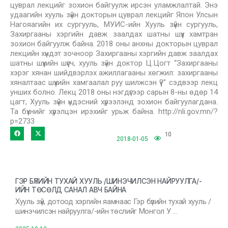
цуврал лекцийг зохион байгуулж ирсэн уламжлалтай. Энэ
удаагийн хууль зүйн докторын цуврал лекцийг Япон Улсын
Нагояагийн их сургууль, МУИС-ийн Хууль зүйн сургууль,
Захиргааны хэргийн давж заалдах шатны шүүх хамтран
зохион байгуулж байна. 2018 оны анхны докторын цуврал
лекцийн хүндэт зочноор Захиргааны хэргийн давж заалдах
шатны шүүхийн шүүгч, хууль зүйн доктор Ц.Цогт “Захиргааны
хэрэг хянан шийдвэрлэх ажиллагааны хөгжил: захиргааны
хяналтаас шүүхийн хамгаалал руу шилжсэн үү?” сэдвээр лекц
унших болно. Лекц 2018 оны нэгдүгээр сарын 8-ны өдөр 14
цагт, Хууль зүйн үндэсний хүрээлэнд зохион байгуулагдана.
Та бүхнийг хүрэлцэн ирэхийг урьж байна. http://nli.gov.mn/?
p=2733
10
2018-01-05
ГЭР БҮЛИЙН ТУХАЙ ХУУЛЬ /ШИНЭЧИЛСЭН НАЙРУУЛГА/-
ИЙН ТӨСӨЛД САНАЛ АВЧ БАЙНА
Хууль зүй, дотоод хэргийн яамнаас Гэр бүлийн тухай хууль /
шинэчилсэн найруулга/-ийн төслийг Монгол У …