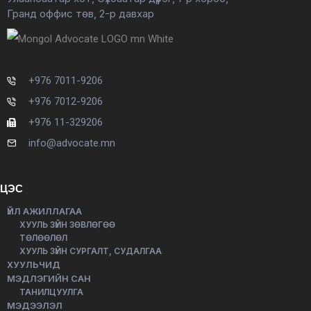
Гранд оффис төв, 2-р давхар
+976 7011-9206
+976 7012-9206
+976 11-329206
info@advocate.mn
ЦЭС
ҮЙЛ АЖИЛЛАГАА
ХУУЛЬ ЗҮЙН ЗӨВЛӨГӨӨ
ТӨЛӨӨЛӨЛ
ХУУЛЬ ЗҮЙН СУРГАЛТ, СУДАЛГАА
ХУУЛЬЧИД
МЭДЛЭГИЙН САН
ТАНИЛЦУУЛГА
МЭДЭЭЛЭЛ