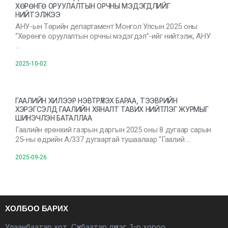
ХӨРӨНГӨ ОРУУЛАЛТЫН ОРЧНЫ МЭДЭГДЛИЙГ
НИЙТЭЛЖЭЭ
АНУ-ын Төрийн департамент Монгол Улсын 2025 оны
“Хөрөнгө оруулалтын орчны мэдэгдэл”-ийг нийтэлж, АНУ
…
2025-10-02
ГААЛИЙН ХИЛЭЭР НЭВТРҮҮЛЭХ БАРАА, ТЭЭВРИЙН
ХЭРЭГСЭЛД ГААЛИЙН ХЯНАЛТ ТАВИХ НИЙТЛЭГ ЖУРМЫГ
ШИНЭЧЛЭН БАТАЛЛАА
Гаалийн ерөнхий газрын даргын 2025 оны 8 дугаар сарын
25-ны өдрийн А/337 дугаартай тушаалаар “Гаалий …
2025-09-26
ХОЛБОО БАРИХ
Улаанбаатар хот, Сүхбаатар дүүрэг, 1-р хороо,