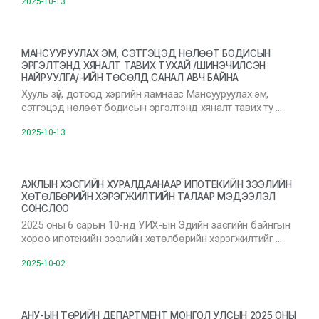
2025-10-13
МАНСУУРУУЛАХ ЭМ, СЭТГЭЦЭД НӨЛӨӨТ БОДИСЫН
ЭРГЭЛТЭНД ХЯНАЛТ ТАВИХ ТУХАЙ /ШИНЭЧИЛСЭН
НАЙРУУЛГА/-ИЙН ТӨСӨЛД САНАЛ АВЧ БАЙНА
Хууль зүй, дотоод хэргийн яамнаас Мансууруулах эм,
сэтгэцэд нөлөөт бодисын эргэлтэнд хяналт тавих ту …
2025-10-13
АЖЛЫН ХЭСГИЙН ХУРАЛДААНААР ИПОТЕКИЙН ЗЭЭЛИЙН
ХӨТӨЛБӨРИЙН ХЭРЭГЖИЛТИЙН ТАЛААР МЭДЭЭЛЭЛ
СОНСЛОО
2025 оны 6 сарын 10-нд УИХ-ын Эдийн засгийн байнгын
хороо ипотекийн зээлийн хөтөлбөрийн хэрэгжилтийг …
2025-10-02
АНУ-ЫН ТӨРИЙН ДЕПАРТМЕНТ МОНГОЛ УЛСЫН 2025 ОНЫ