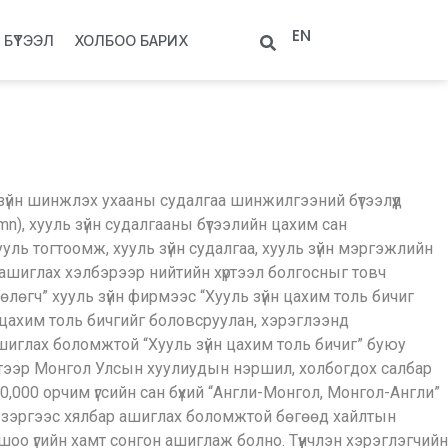
EN
БҮТЭЭЛ
ХОЛБОО БАРИХ
зүйн шинжлэх ухааны судалгаа шинжилгээний бүтээлүүд
n), хууль зүйн судалгааны бүтээлийн цахим сан
хууль тогтоомж, хууль зүйн судалгаа, хууль зүйн мэргэжлийн
н ашиглах хэлбэрээр нийтийн хүртээл болгосныг товч
өлөгч” хууль зүйн фирмээс “Хууль зүйн цахим толь бичиг
й цахим толь бичгийг боловсруулан, хэрэглээнд
н ашиглах боломжтой “Хууль зүйн цахим толь бичиг” буюу
лтээр Монгол Улсын хуулиудын нэршил, холбогдох салбар
 20,000 орчим үгсийн сан бүхий “Англи-Монгол, Монгол-Англи”
йт зэргээс хялбар ашиглах боломжтой бөгөөд хайлтын
оршоо үгийн хамт сонгон ашиглаж болно. Түүнчлэн хэрэглэгчийн