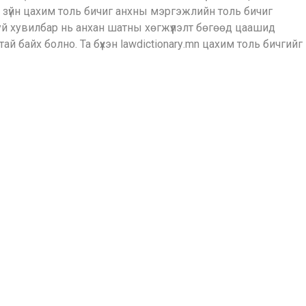
ь зүйн цахим толь бичиг анхны мэргэжлийн толь бичиг
уй хувилбар нь анхан шатны хөгжүүлэлт бөгөөд цаашид
й байх болно. Та бүхэн lawdictionarу.mn цахим толь бичгийг