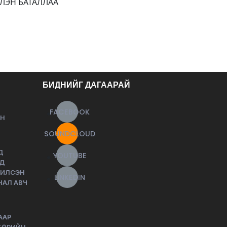
ЛЭН БАТАЛЛАА
БИДНИЙГ ДАГААРАЙ
FACEBOOK
ЙН
SOUNDCLOUD
Д
YOUTUBE
НД
ЧИЛСЭН
LINKEDIN
НАЛ АВЧ
ААР