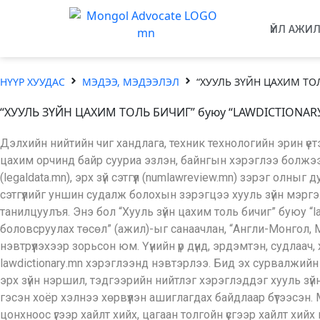
ҮЙЛ АЖИ
НҮҮР ХУУДАС
МЭДЭЭ, МЭДЭЭЛЭЛ
“ХУУЛЬ ЗҮЙН ЦАХИМ ТОЛ
“ХУУЛЬ ЗҮЙН ЦАХИМ ТОЛЬ БИЧИГ” буюу “LAWDICTIONARУ.
Дэлхийн нийтийн чиг хандлага, техник технологийн эрин үе
цахим орчинд байр сууриа эзлэн, байнгын хэрэглээ болжээ. 
(legaldata.mn), эрх зүй сэтгүүл (numlawreview.mn) зэрэг ол
сэтгүүлийг уншин судалж болохын зэрэгцээ хууль зүйн мэрг
танилцуулъя. Энэ бол “Хууль зүйн цахим толь бичиг” буюу “l
боловсруулах төсөл” (ажил)-ыг санаачлан, “Англи-Монгол, 
нэвтрүүлэхээр зорьсон юм. Үүнийн үр дүнд, эрдэмтэн, судлаа
lawdictionarу.mn хэрэглээнд нэвтэрлээ. Бид эх сурвалжи
эрх зүйн нэршил, тэдгээрийн нийтлэг хэрэглэддэг хууль зүйн 
гэсэн хоёр хэлнээ хөрвүүлэн ашиглагдах байдлаар бүтээсэн
цонхноос үгээр хайлт хийх, цагаан толгойн үсгээр хайлт хийх