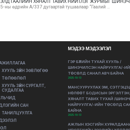
ГСЭЛД ГААЛИЙН ХЯНАЛТ ТАВИХ НИЙТЛЭГ ЖУРМЫГ ШИНЭЧ
5-ны өдрийн А/337 дугаартай тушаалаар “Гаалий …
МЭДЭЭ МЭДЭЭЛЭЛ
ГЭР БҮЛИЙН ТУХАЙ ХУУЛЬ /
 АЖИЛЛАГАА
ШИНЭЧИЛСЭН НАЙРУУЛГА/-И
ХУУЛЬ ЗҮЙН ЗӨВЛӨГӨӨ
ТӨСӨЛД САНАЛ АВЧ БАЙНА
ТӨЛӨӨЛӨЛ
2025-10-13
ХУУЛЬ ЗҮЙН СУРГАЛТ,
МАНСУУРУУЛАХ ЭМ, СЭТГЭЦЭ
СУДАЛГАА
НӨЛӨӨТ БОДИСЫН ЭРГЭЛТЭ
УЛЬЧИД
ХЯНАЛТ ТАВИХ ТУХАЙ /ШИНЭ
НАЙРУУЛГА/-ИЙН ТӨСӨЛД СА
ДЛЭГИЙН САН
БАЙНА
ТАНИЛЦУУЛГА
2025-10-13
ДЭЭЛЭЛ
АЖЛЫН ХЭСГИЙН ХУРАЛДААН
ЭЭЛ