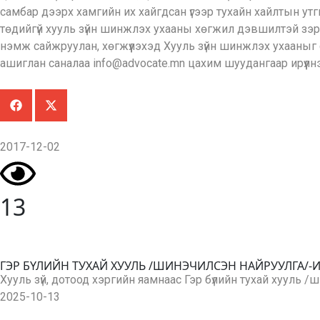
самбар дээрх хамгийн их хайгдсан үгээр тухайн хайлтын ут
төдийгүй хууль зүйн шинжлэх ухааны хөгжил дэвшилтэй зэрэ
нэмж сайжруулан, хөгжүүлэхэд Хууль зүйн шинжлэх ухааныг с
ашиглан саналаа info@advocate.mn цахим шуудангаар ирүүлнэ ү
2017-12-02
13
ГЭР БҮЛИЙН ТУХАЙ ХУУЛЬ /ШИНЭЧИЛСЭН НАЙРУУЛГА/-
Хууль зүй, дотоод хэргийн яамнаас Гэр бүлийн тухай хууль 
2025-10-13