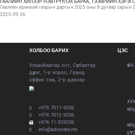
ГААЛИЙН ХИЛЭЭР НЭВТРҮҮЛЭХ БАРАА, ТЭЭВРИЙН ХЭРЭ
Гаалийн ерөнхий газрын даргын 2025 оны 8 дугаар сарын 2
2025-09-26
ХОЛБОО БАРИХ
ЦЭС
Улаанбаатар хот, Сүхбаатар
ҮЙЛ
дүүрэг, 1-р хороо, Гранд
оффис төв, 2-р давхар
ХУ
+976 7011-9206
МЭ
+976 7012-9206
+976 11-329206
МЭ
info@advocate.mn
БҮТ