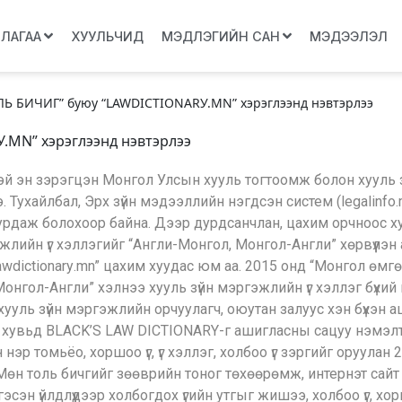
ЛЛАГАА
ХУУЛЬЧИД
МЭДЛЭГИЙН САН
МЭДЭЭЛЭЛ
Ь БИЧИГ” буюу “LAWDICTIONARУ.MN” хэрэглээнд нэвтэрлээ
MN” хэрэглээнд нэвтэрлээ
тэй эн зэрэгцэн Монгол Улсын хууль тогтоомж болон хууль 
Тухайлбал, Эрх зүйн мэдээллийн нэгдсэн систем (legalinfo.m
ныг дурдаж болохоор байна. Дээр дурдсанчлан, цахим орчноос 
эжлийн үг хэллэгийг “Англи-Монгол, Монгол-Англи” хөрвүүлэ
awdictionarу.mn” цахим хуудас юм аа. 2015 онд “Монгол өмгө
Монгол-Англи” хэлнээ хууль зүйн мэргэжлийн үг хэллэг бүхи
ч, хууль зүйн мэргэжлийн орчуулагч, оюутан залуус хэн бүхэ
йн хувьд BLACK’S LAW DICTIONARY-г ашигласны сацуу нэмэ
нэр томьёо, хоршоо үг, үг хэллэг, холбоо үг зэргийг оруулан
. Мөн толь бичгийг зөөврийн тоног төхөөрөмж, интернэт са
 гэсэн үйлдлүүдээр холбогдох үгийн утгыг жишээ, холбоо үг, х