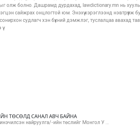
гыг олж болно. Дашрамд дурдахад, lawdictionarу.mn нь хуул
гцэн сайжрах онцлогтой юм. Энэхүү хэрэглээнд нэвтрүүлж б
онирхон судлагч хэн бүхний дэмжлэг, туслалцаа авахад таата
ү.
ИЙН ТӨСӨЛД САНАЛ АВЧ БАЙНА
/шинэчилсэн найруулга/-ийн төслийг Монгол У …