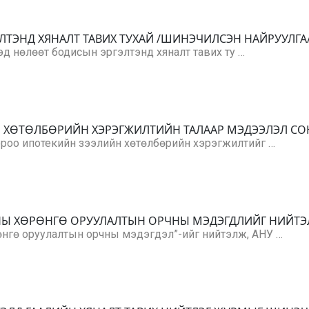
ЛТЭНД ХЯНАЛТ ТАВИХ ТУХАЙ /ШИНЭЧИЛСЭН НАЙРУУЛГА
цэд нөлөөт бодисын эргэлтэнд хяналт тавих ту …
Н ХӨТӨЛБӨРИЙН ХЭРЭГЖИЛТИЙН ТАЛААР МЭДЭЭЛЭЛ С
ороо ипотекийн зээлийн хөтөлбөрийн хэрэгжилтийг …
ОНЫ ХӨРӨНГӨ ОРУУЛАЛТЫН ОРЧНЫ МЭДЭГДЛИЙГ НИЙТ
нгө оруулалтын орчны мэдэгдэл”-ийг нийтэлж, АНУ …