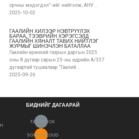
орчны мэдэгдэл”-ийг нийтэлж, АНУ …
2025-10-02
ГААЛИЙН ХИЛЭЭР НЭВТРҮҮЛЭХ
БАРАА, ТЭЭВРИЙН ХЭРЭГСЭЛД
ГААЛИЙН ХЯНАЛТ ТАВИХ НИЙТЛЭГ
ЖУРМЫГ ШИНЭЧЛЭН БАТАЛЛАА
Гаалийн ерөнхий газрын даргын 2025
оны 8 дугаар сарын 25-ны өдрийн А/337
дугаартай тушаалаар “Гаалий …
2025-09-26
БИДНИЙГ ДАГААРАЙ
FACEBOOK
ЙН
SOUNDCLOUD