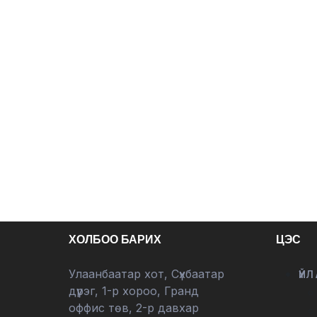
ХОЛБОО БАРИХ
ЦЭС
Улаанбаатар хот, Сүхбаатар
ҮЙЛ
дүүрэг, 1-р хороо, Гранд
оффис төв, 2-р давхар