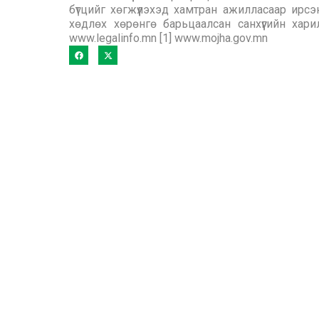
бүтцийг хөгжүүлэхэд хамтран ажилласаар ирсэ
хөдлөх хөрөнгө барьцаалсан санхүүгийн хар
www.legalinfo.mn [1] www.mojha.gov.mn