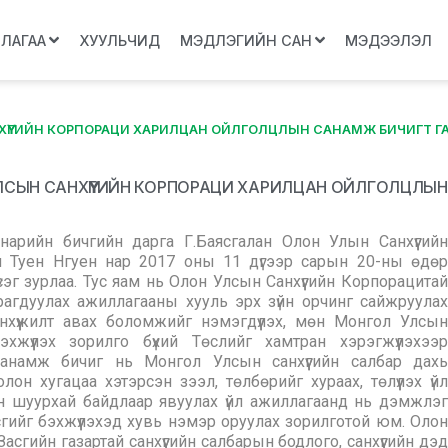
ЛЛАГАА
ХУУЛЬЧИД
МЭДЛЭГИЙН САН
МЭДЭЭЛЭЛ
ХҮҮГИЙН КОРПОРАЦИ ХАРИЛЦАН ОЙЛГОЛЦЛЫН САНАМЖ БИЧИГТ ГА
УЛСЫН САНХҮҮГИЙН КОРПОРАЦИ ХАРИЛЦАН ОЙЛГОЛЦЛЫН
нарийн бичгийн дарга Г.Баясгалан Олон Улын Санхүүгийн
ч Туeн Нгуен нар 2017 оны 11 дүгээр сарын 20-ны өдөр
г зурлаа. Тус яам нь Олон Улсын Санхүүгийн Корпорацитай
рагдуулах ажиллагааны хууль эрх зүйн орчинг сайжруулах
хүүжилт авах боломжийг нэмэгдүүлэх, мөн Монгол Улсын
эхжүүлэх зорилго бүхий Төслийг хамтран хэрэгжүүлэхээр
санамж бичиг нь Монгол Улсын санхүүгийн салбар дахь
он хугацаа хэтэрсэн зээл, төлбөрийг хураах, төлүүлэх үйл
урдан шуурхай байдлаар явуулах үйл ажиллагаанд нь дэмжлэг
н хэсгийг бэхжүүлэхэд хувь нэмэр оруулах зорилготой юм. Олон
сгийн газартай санхүүгийн салбарын бодлого, санхүүгийн дэд