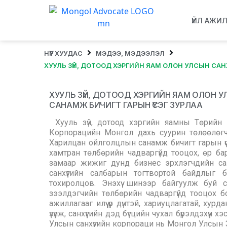
ҮЙЛ АЖИ
НҮҮР ХУУДАС
МЭДЭЭ, МЭДЭЭЛЭЛ
ХУУЛЬ ЗҮЙ, ДОТООД ХЭРГИЙН ЯАМ ОЛОН УЛСЫН САН
ХУУЛЬ ЗҮЙ, ДОТООД ХЭРГИЙН ЯАМ ОЛОН 
САНАМЖ БИЧИГТ ГАРЫН ҮСЭГ ЗУРЛАА
Хууль зүй, дотоод хэргийн яамны Төрийн 
Корпорацийн Монгол дахь суурин төлөөлөг
Харилцан ойлголцлын санамж бичигт гарын үсэ
хамтран төлбөрийн чадваргүйд тооцох, өр ба
замаар жижиг дунд бизнес эрхлэгчдийн сан
санхүүгийн салбарын тогтвортой байдлыг б
тохиролцов. Энэхүү шинээр байгуулж буй 
зээлдэгчийн төлбөрийн чадваргүйд тооцох бол
ажиллагааг илүү үр дүнтэй, хариуцлагатай, х
үзүүлж, санхүүгийн дэд бүтцийн чухал бүрэлдэхүү
Улсын санхүүгийн корпораци нь Монгол Улсын За