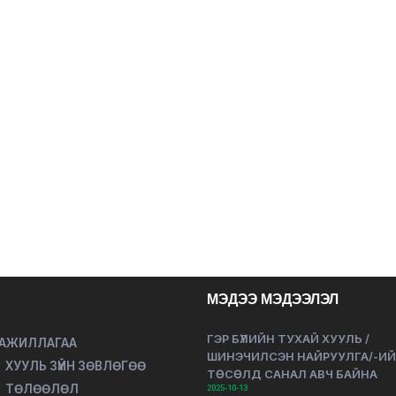
МЭДЭЭ МЭДЭЭЛЭЛ
ГЭР БҮЛИЙН ТУХАЙ ХУУЛЬ /
 АЖИЛЛАГАА
ШИНЭЧИЛСЭН НАЙРУУЛГА/-И
ХУУЛЬ ЗҮЙН ЗӨВЛӨГӨӨ
ТӨСӨЛД САНАЛ АВЧ БАЙНА
ТӨЛӨӨЛӨЛ
2025-10-13