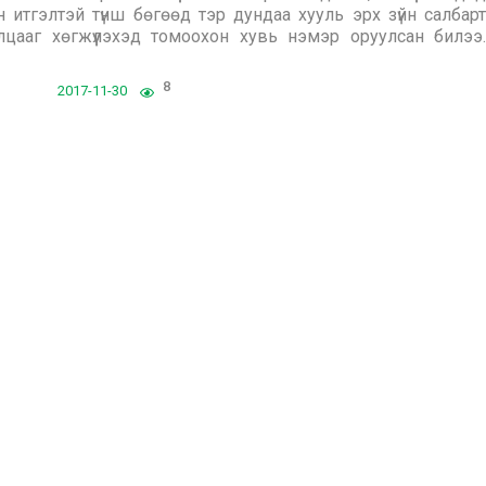
н итгэлтэй түнш бөгөөд тэр дундаа хууль эрх зүйн салбарт
илцааг хөгжүүлэхэд томоохон хувь нэмэр оруулсан билээ.
8
2017-11-30