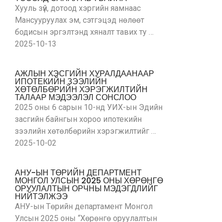
Хууль зүй, дотоод хэргийн яамнаас
Мансууруулах эм, сэтгэцэд нөлөөт
бодисын эргэлтэнд хяналт тавих ту …
2025-10-13
АЖЛЫН ХЭСГИЙН ХУРАЛДААНААР
ИПОТЕКИЙН ЗЭЭЛИЙН
ХӨТӨЛБӨРИЙН ХЭРЭГЖИЛТИЙН
ТАЛААР МЭДЭЭЛЭЛ СОНСЛОО
2025 оны 6 сарын 10-нд УИХ-ын Эдийн
засгийн байнгын хороо ипотекийн
зээлийн хөтөлбөрийн хэрэгжилтийг …
2025-10-02
АНУ-ЫН ТӨРИЙН ДЕПАРТМЕНТ
МОНГОЛ УЛСЫН 2025 ОНЫ ХӨРӨНГӨ
ОРУУЛАЛТЫН ОРЧНЫ МЭДЭГДЛИЙГ
НИЙТЭЛЖЭЭ
АНУ-ын Төрийн департамент Монгол
Улсын 2025 оны “Хөрөнгө оруулалтын