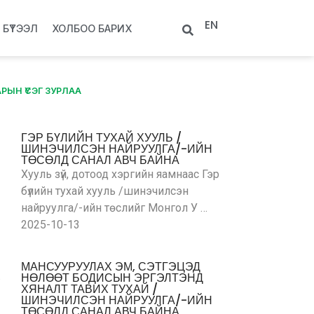
EN
БҮТЭЭЛ
ХОЛБОО БАРИХ
РЫН ҮСЭГ ЗУРЛАА
ГЭР БҮЛИЙН ТУХАЙ ХУУЛЬ /
ШИНЭЧИЛСЭН НАЙРУУЛГА/-ИЙН
ТӨСӨЛД САНАЛ АВЧ БАЙНА
Хууль зүй, дотоод хэргийн яамнаас Гэр
бүлийн тухай хууль /шинэчилсэн
найруулга/-ийн төслийг Монгол У …
2025-10-13
МАНСУУРУУЛАХ ЭМ, СЭТГЭЦЭД
НӨЛӨӨТ БОДИСЫН ЭРГЭЛТЭНД
ХЯНАЛТ ТАВИХ ТУХАЙ /
ШИНЭЧИЛСЭН НАЙРУУЛГА/-ИЙН
ТӨСӨЛД САНАЛ АВЧ БАЙНА