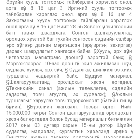
Эрүүгийн хууль тогтоомж тайлбарлан хэрэглэх онол,
арга зүй 8 16 цаг 3 Иргэний хууль тогтоомж
тайлбарлан хэрэглэх онол, арга зүй 8 16 цаг 4
Захиргааны хууль тогтоомж тайлбарлан хэрэглэх
онол арга зүй 8 16 цаг Нийт: 28 56 Зөвлөх үйлчилгээний
багт тавих шаардлага: Сонгон шалгаруулалтад
оролцох хүсэлтэй баг тухайн сонгосон сэдвийн салбар
эрх зүйгээр дагнан мэргэшсэн (эрүү, иргэн, захиргаа)
дараах шаардлагыг хангасан байна. §Хууль, эрх зүйн
чиглэлээр магистраас доошгүй зэрэгтэй байх; §
Мэргэжлээрээ 10-аас доошгүй жил ажилласан шүүгч,
судлаач, хуульч, эрх зүйч; § Судалгаа, шинжилгээ хийх
туршлага, чадвартай байх. Бүрдүүлэх материал:
§Шалгаруулалтанд оролцохыг хүссэн өргөдөл;
§Техникийн санал (ажлын төлөвлөгөө, сэдвийн
задаргаа, товч агуулга, эх сурвалж); §Ажлын
туршлагыг харуулах товч тодорхойлолт (багийн гишүүн
бүрийн); §Бүтээлийн жагсаалт. Төсөвт өртөг: Нийт
15,000,000 төгрөг Сонгон шалгаруулалтад оролцохыг
хүссэн баг өргөдөл болон бусад материалыг битүүмжлэн
2017 оны 03 дугаар сарын 15-ны дотор Шүүхийн
судалгаа, мэдээлэл, сургалтын хүрээлэнд ирүүлнэ үү.
Гүйцэтгэх ажлын талаарх дэлгэрэнгүй мэдээллийг