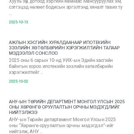
Хууль зүй, дотоод хэргийн яамнаас Мансууруулах эм,
сэтгэцэд нөлөөт бодисын эргэлтэнд хяналт тавих ту
…
2025-10-13
АЖЛЫН ХЭСГИЙН ХУРАЛДААНААР ИПОТЕКИЙН
ЗЭЭЛИЙН ХӨТӨЛБӨРИЙН ХЭРЭГЖИЛТИЙН ТАЛААР
МЭДЭЭЛЭЛ СОНСЛОО
2025 оны 6 сарын 10-нд УИХ-ын Эдийн засгийн
байнгын хороо ипотекийн зээлийн хөтөлбөрийн
хэрэгжилтийг …
2025-10-02
АНУ-ЫН ТӨРИЙН ДЕПАРТМЕНТ МОНГОЛ УЛСЫН 2025
ОНЫ ХӨРӨНГӨ ОРУУЛАЛТЫН ОРЧНЫ МЭДЭГДЛИЙГ
НИЙТЭЛЖЭЭ
АНУ-ын Төрийн департамент Монгол Улсын 2025
оны “Хөрөнгө оруулалтын орчны мэдэгдэл”-ийг
нийтэлж, АНУ …