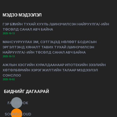
МЭДЭЭ МЭДЭЭЛЭЛ
ГЭР БҮЛИЙН ТУХАЙ ХУУЛЬ /ШИНЭЧИЛСЭН НАЙРУУЛГА/-ИЙН
ТӨСӨЛД САНАЛ АВЧ БАЙНА
2025-10-13
МАНСУУРУУЛАХ ЭМ, СЭТГЭЦЭД НӨЛӨӨТ БОДИСЫН
ЭРГЭЛТЭНД ХЯНАЛТ ТАВИХ ТУХАЙ /ШИНЭЧИЛСЭН
НАЙРУУЛГА/-ИЙН ТӨСӨЛД САНАЛ АВЧ БАЙНА
2025-10-13
АЖЛЫН ХЭСГИЙН ХУРАЛДААНААР ИПОТЕКИЙН ЗЭЭЛИЙН
ХӨТӨЛБӨРИЙН ХЭРЭГЖИЛТИЙН ТАЛААР МЭДЭЭЛЭЛ
СОНСЛОО
2025-10-02
БИДНИЙГ ДАГААРАЙ
FACEBOOK
SOUNDCLOUD