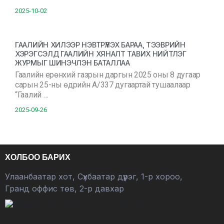
2025-10-02
ГААЛИЙН ХИЛЭЭР НЭВТРҮҮЛЭХ БАРАА, ТЭЭВРИЙН
ХЭРЭГСЭЛД ГААЛИЙН ХЯНАЛТ ТАВИХ НИЙТЛЭГ
ЖУРМЫГ ШИНЭЧЛЭН БАТАЛЛАА
Гаалийн ерөнхий газрын даргын 2025 оны 8 дугаар
сарын 25-ны өдрийн А/337 дугаартай тушаалаар
“Гаалий …
2025-09-26
ХОЛБОО БАРИХ
Улаанбаатар хот, Сүхбаатар дүүрэг, 1-р хороо,
Гранд оффис төв, 2-р давхар