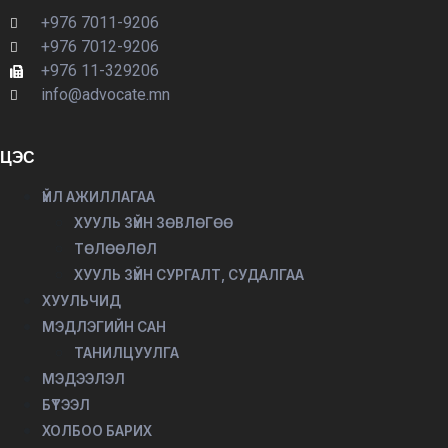
+976 7011-9206
+976 7012-9206
+976 11-329206
info@advocate.mn
ЦЭС
ҮЙЛ АЖИЛЛАГАА
ХУУЛЬ ЗҮЙН ЗӨВЛӨГӨӨ
ТӨЛӨӨЛӨЛ
ХУУЛЬ ЗҮЙН СУРГАЛТ, СУДАЛГАА
ХУУЛЬЧИД
МЭДЛЭГИЙН САН
ТАНИЛЦУУЛГА
МЭДЭЭЛЭЛ
БҮТЭЭЛ
ХОЛБОО БАРИХ