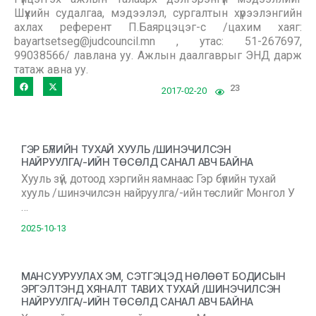
Шүүхийн судалгаа, мэдээлэл, сургалтын хүрээлэнгийн
ахлах референт П.Баярцэцэг-с /цахим хаяг:
bayartsetseg@judcouncil.mn , утас: 51-267697,
99038566/ лавлана уу. Ажлын даалгаврыг ЭНД дарж
татаж авна уу.
23
2017-02-20
ГЭР БҮЛИЙН ТУХАЙ ХУУЛЬ /ШИНЭЧИЛСЭН
НАЙРУУЛГА/-ИЙН ТӨСӨЛД САНАЛ АВЧ БАЙНА
Хууль зүй, дотоод хэргийн яамнаас Гэр бүлийн тухай
хууль /шинэчилсэн найруулга/-ийн төслийг Монгол У
…
2025-10-13
МАНСУУРУУЛАХ ЭМ, СЭТГЭЦЭД НӨЛӨӨТ БОДИСЫН
ЭРГЭЛТЭНД ХЯНАЛТ ТАВИХ ТУХАЙ /ШИНЭЧИЛСЭН
НАЙРУУЛГА/-ИЙН ТӨСӨЛД САНАЛ АВЧ БАЙНА