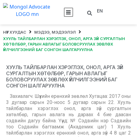
EN
НҮҮР ХУУДАС
МЭДЭЭ, МЭДЭЭЛЭЛ
ХУУЛЬ ТАЙЛБАРЛАН ХЭРЭГЛЭХ, ОНОЛ, АРГА ЗҮЙ СУРГАЛТЫН
ХӨТӨЛБӨР, ГАРЫН АВЛАГЫГ БОЛОВСРУУЛАХ ЗӨВЛӨХ
ҮЙЛЧИЛГЭЭНИЙ БАГ СОНГОН ШАЛГАРУУЛНА
ХУУЛЬ ТАЙЛБАРЛАН ХЭРЭГЛЭХ, ОНОЛ, АРГА ЗҮЙ
СУРГАЛТЫН ХӨТӨЛБӨР, ГАРЫН АВЛАГЫГ
БОЛОВСРУУЛАХ ЗӨВЛӨХ ҮЙЛЧИЛГЭЭНИЙ БАГ
СОНГОН ШАЛГАРУУЛНА
Захиалагч: Шүүхийн ерөнхий зөвлөл Хугацаа: 2017 оны
3 дугаар сарын 20-ноос 5 дугаар сарын 22. Хууль
тайлбарлан хэрэглэх онол, арга зүй сургалтын
хөтөлбөр, гарын авлага нь дараах 4 бие даасан
сэдвийн дагуу байна. Үүнд: № Сэдвийн нэр Сэдвийн
тоо Сэдвийн багтаамж (Академик цаг) 1 Хууль
тайлбарлан хэрэглэх ерөнхий онол, арга зүй 4 8 цаг 2