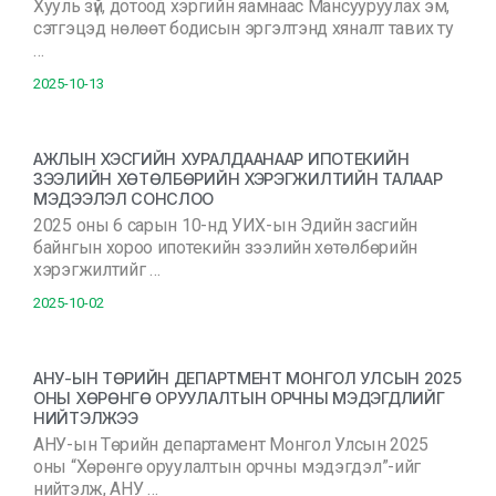
Хууль зүй, дотоод хэргийн яамнаас Мансууруулах эм,
сэтгэцэд нөлөөт бодисын эргэлтэнд хяналт тавих ту
…
2025-10-13
АЖЛЫН ХЭСГИЙН ХУРАЛДААНААР ИПОТЕКИЙН
ЗЭЭЛИЙН ХӨТӨЛБӨРИЙН ХЭРЭГЖИЛТИЙН ТАЛААР
МЭДЭЭЛЭЛ СОНСЛОО
2025 оны 6 сарын 10-нд УИХ-ын Эдийн засгийн
байнгын хороо ипотекийн зээлийн хөтөлбөрийн
хэрэгжилтийг …
2025-10-02
АНУ-ЫН ТӨРИЙН ДЕПАРТМЕНТ МОНГОЛ УЛСЫН 2025
ОНЫ ХӨРӨНГӨ ОРУУЛАЛТЫН ОРЧНЫ МЭДЭГДЛИЙГ
НИЙТЭЛЖЭЭ
АНУ-ын Төрийн департамент Монгол Улсын 2025
оны “Хөрөнгө оруулалтын орчны мэдэгдэл”-ийг
нийтэлж, АНУ …