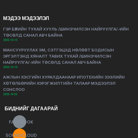
МЭДЭЭ МЭДЭЭЛЭЛ
ГЭР БҮЛИЙН ТУХАЙ ХУУЛЬ /ШИНЭЧИЛСЭН НАЙРУУЛГА/-ИЙН
ТӨСӨЛД САНАЛ АВЧ БАЙНА
2025-10-13
МАНСУУРУУЛАХ ЭМ, СЭТГЭЦЭД НӨЛӨӨТ БОДИСЫН
ЭРГЭЛТЭНД ХЯНАЛТ ТАВИХ ТУХАЙ /ШИНЭЧИЛСЭН
НАЙРУУЛГА/-ИЙН ТӨСӨЛД САНАЛ АВЧ БАЙНА
2025-10-13
АЖЛЫН ХЭСГИЙН ХУРАЛДААНААР ИПОТЕКИЙН ЗЭЭЛИЙН
ХӨТӨЛБӨРИЙН ХЭРЭГЖИЛТИЙН ТАЛААР МЭДЭЭЛЭЛ
СОНСЛОО
2025-10-02
БИДНИЙГ ДАГААРАЙ
FACEBOOK
SOUNDCLOUD