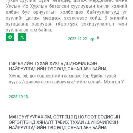
тухай хуулийг хүчин төгөлдөр дагаж мөрдөхөөс өмнө
Улсын Их Хурлын баталсан хуулиудын англи хэлний
албан бус орчуулгыг холбогдох байгууллагууд уг
хуулийг дагаж мөрдөж эхэлснээс хойш 3 жилийн
хугацаанд хариуцан гүйцэтгүүлэх зохицуулалтыг мөн
хуульчлах юм байна.
6
2022-12-22
ГЭР БҮЛИЙН ТУХАЙ ХУУЛЬ /ШИНЭЧИЛСЭН
НАЙРУУЛГА/-ИЙН ТӨСӨЛД САНАЛ АВЧ БАЙНА
Хууль зүй, дотоод хэргийн яамнаас Гэр бүлийн тухай
хууль /шинэчилсэн найруулга/-ийн төслийг Монгол У
…
2025-10-13
МАНСУУРУУЛАХ ЭМ, СЭТГЭЦЭД НӨЛӨӨТ БОДИСЫН
ЭРГЭЛТЭНД ХЯНАЛТ ТАВИХ ТУХАЙ /ШИНЭЧИЛСЭН
НАЙРУУЛГА/-ИЙН ТӨСӨЛД САНАЛ АВЧ БАЙНА