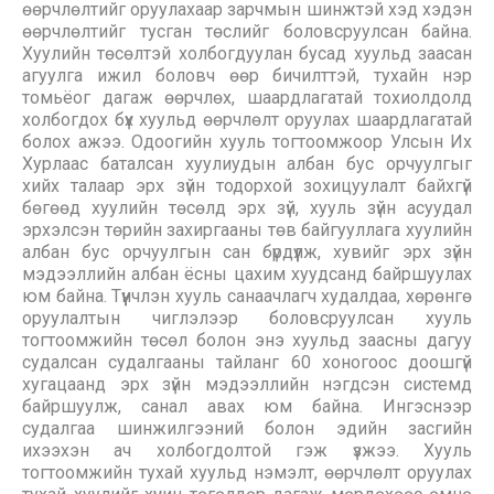
өөрчлөлтийг оруулахаар зарчмын шинжтэй хэд хэдэн
өөрчлөлтийг тусган төслийг боловсруулсан байна.
Хуулийн төсөлтэй холбогдуулан бусад хуульд заасан
агуулга ижил боловч өөр бичилттэй, тухайн нэр
томьёог дагаж өөрчлөх, шаардлагатай тохиолдолд
холбогдох бүх хуульд өөрчлөлт оруулах шаардлагатай
болох ажээ. Одоогийн хууль тогтоомжоор Улсын Их
Хурлаас баталсан хуулиудын албан бус орчуулгыг
хийх талаар эрх зүйн тодорхой зохицуулалт байхгүй
бөгөөд хуулийн төсөлд эрх зүй, хууль зүйн асуудал
эрхэлсэн төрийн захиргааны төв байгууллага хуулийн
албан бус орчуулгын сан бүрдүүлж, хувийг эрх зүйн
мэдээллийн албан ёсны цахим хуудсанд байршуулах
юм байна. Түүнчлэн хууль санаачлагч худалдаа, хөрөнгө
оруулалтын чиглэлээр боловсруулсан хууль
тогтоомжийн төсөл болон энэ хуульд заасны дагуу
судалсан судалгааны тайланг 60 хоногоос доошгүй
хугацаанд эрх зүйн мэдээллийн нэгдсэн системд
байршуулж, санал авах юм байна. Ингэснээр
судалгаа шинжилгээний болон эдийн засгийн
ихээхэн ач холбогдолтой гэж үзжээ. Хууль
тогтоомжийн тухай хуульд нэмэлт, өөрчлөлт оруулах