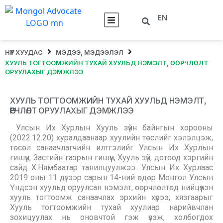
EN
НҮҮР ХУУДАС
МЭДЭЭ, МЭДЭЭЛЭЛ
ХУУЛЬ ТОГТООМЖИЙН ТУХАЙ ХУУЛЬД НЭМЭЛТ, ӨӨРЧЛӨЛТ
ОРУУЛАХЫГ ДЭМЖЛЭЭ
ХУУЛЬ ТОГТООМЖИЙН ТУХАЙ ХУУЛЬД НЭМЭЛТ,
ӨӨРЧЛӨЛТ ОРУУЛАХЫГ ДЭМЖЛЭЭ
Улсын Их Хурлын Хууль зүйн байнгын хорооны
(2022.12.20) хуралдаанаар хуулийн төслийг хэлэлцэж,
төсөл санаачлагчийн илтгэлийг Улсын Их Хурлын
гишүүн, Засгийн газрын гишүүн, Хууль зүй, дотоод хэргийн
сайд Х.Нямбаатар танилцуулжээ. Улсын Их Хурлаас
2019 оны 11 дүгээр сарын 14-ний өдөр Монгол Улсын
Үндсэн хуульд оруулсан нэмэлт, өөрчлөлтөд нийцүүлэн
хууль тогтоомж санаачлах эрхийн хүрээ, хязгаарыг
Хууль тогтоомжийн тухай хуулиар нарийвчлан
зохицуулах нь оновчтой гэж үзэж, холбогдох