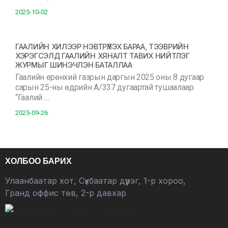
2025-10-02
ГААЛИЙН ХИЛЭЭР НЭВТРҮҮЛЭХ БАРАА, ТЭЭВРИЙН
ХЭРЭГСЭЛД ГААЛИЙН ХЯНАЛТ ТАВИХ НИЙТЛЭГ
ЖУРМЫГ ШИНЭЧЛЭН БАТАЛЛАА
Гаалийн ерөнхий газрын даргын 2025 оны 8 дугаар
сарын 25-ны өдрийн А/337 дугаартай тушаалаар
“Гаалий …
2025-09-26
ХОЛБОО БАРИХ
Улаанбаатар хот, Сүхбаатар дүүрэг, 1-р хороо,
Гранд оффис төв, 2-р давхар