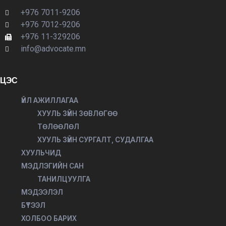
+976 7011-9206
+976 7012-9206
+976 11-329206
info@advocate.mn
ЦЭС
ҮЙЛ АЖИЛЛАГАА
ХУУЛЬ ЗҮЙН ЗӨВЛӨГӨӨ
ТӨЛӨӨЛӨЛ
ХУУЛЬ ЗҮЙН СУРГАЛТ, СУДАЛГАА
ХУУЛЬЧИД
МЭДЛЭГИЙН САН
ТАНИЛЦУУЛГА
МЭДЭЭЛЭЛ
БҮТЭЭЛ
ХОЛБОО БАРИХ