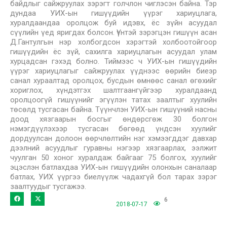
байдлыг сайжруулах зэрэгт голчлон чиглэсэн байна. Тэр
дундаа УИХ-ын гишүүдийн үүрэг хариуцлага,
хуралдаандаа оролцож буй идэвх, ёс зүйн асуудал
сүүлийн үед яригдах болсон. Үүнтэй зэрэгцэн гишүүн асан
Д.Гантулгын нэр холбогдсон хэрэгтэй холбоотойгоор
гишүүдийн ёс зүй, сахилга хариуцлагын асуудал улам
хурцадсан гэхэд болно. Тиймээс ч УИХ-ын гишүүдийн
үүрэг хариуцлагыг сайжруулах үүднээс өөрийн биеэр
санал хураалтад оролцох, бусдын өмнөөс санал өгөхийг
хориглох, хүндэтгэх шалтгаангүйгээр хуралдаанд
оролцоогүй гишүүнийг эгүүлэн татах заалтыг хуулийн
төсөлд тусгасан байна. Түүнчлэн УИХ-ын гишүүний насны
доод хязгаарын босгыг өндөрсгөж 30 болгон
нэмэгдүүлэхээр тусгасан бөгөөд үндсэн хуулийг
дордуулсан долоон өөрчлөлтийн нэг хэмээгддэг давхар
дээлний асуудлыг гуравны нэгээр хязгаарлах, ээлжит
чуулган 50 хоног хуралдаж байгааг 75 болгох, хуулийг
эцэслэн батлахдаа УИХ-ын гишүүдийн олонхын саналаар
батлах, УИХ үүргээ биелүүлж чадахгүй бол тарах зэрэг
заалтуудыг тусгажээ.
6
2018-07-17