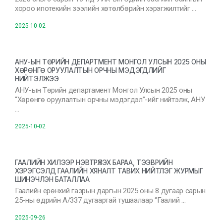
хороо ипотекийн зээлийн хөтөлбөрийн хэрэгжилтийг …
2025-10-02
АНУ-ЫН ТӨРИЙН ДЕПАРТМЕНТ МОНГОЛ УЛСЫН 2025 ОНЫ
ХӨРӨНГӨ ОРУУЛАЛТЫН ОРЧНЫ МЭДЭГДЛИЙГ
НИЙТЭЛЖЭЭ
АНУ-ын Төрийн департамент Монгол Улсын 2025 оны
“Хөрөнгө оруулалтын орчны мэдэгдэл”-ийг нийтэлж, АНУ
…
2025-10-02
ГААЛИЙН ХИЛЭЭР НЭВТРҮҮЛЭХ БАРАА, ТЭЭВРИЙН
ХЭРЭГСЭЛД ГААЛИЙН ХЯНАЛТ ТАВИХ НИЙТЛЭГ ЖУРМЫГ
ШИНЭЧЛЭН БАТАЛЛАА
Гаалийн ерөнхий газрын даргын 2025 оны 8 дугаар сарын
25-ны өдрийн А/337 дугаартай тушаалаар “Гаалий …
2025-09-26