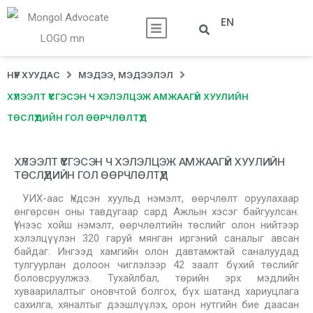
EN
НҮҮР ХУУДАС
МЭДЭЭ, МЭДЭЭЛЭЛ
ХҮЛЭЭЛТ ҮҮСГЭСЭН Ч ХЭЛЭЛЦЭЖ АМЖААГҮЙ ХУУЛИЙН
ТӨСЛҮҮДИЙН ГОЛ ӨӨРЧЛӨЛТҮҮД
ХҮЛЭЭЛТ ҮҮСГЭСЭН Ч ХЭЛЭЛЦЭЖ АМЖААГҮЙ ХУУЛИЙН
ТӨСЛҮҮДИЙН ГОЛ ӨӨРЧЛӨЛТҮҮД
УИХ-аас Үндсэн хуульд нэмэлт, өөрчлөлт оруулахаар
өнгөрсөн оны тавдугаар сард Ажлын хэсэг байгуулсан.
Үүнээс хойш нэмэлт, өөрчлөлтийн төслийг олон нийтээр
хэлэлцүүлэн 320 гаруй мянган иргэний саналыг авсан
байдаг. Ингээд хамгийн олон давтамжтай саналуудад
тулгуурлан долоон чиглэлээр 42 заалт бүхий төслийг
боловсруулжээ. Тухайлбал, төрийн эрх мэдлийн
хуваарилалтыг оновчтой болгох, бүх шатанд хариуцлага
сахилга, хяналтыг дээшлүүлэх, орон нутгийн бие даасан