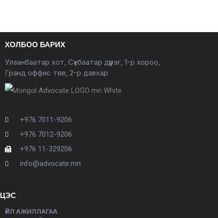
ХОЛБОО БАРИХ
Улаанбаатар хот, Сүхбаатар дүүрэг, 1-р хороо,
Гранд оффис төв, 2-р давхар
+976 7011-9206
+976 7012-9206
+976 11-329206
info@advocate.mn
ЦЭС
ҮЙЛ АЖИЛЛАГАА