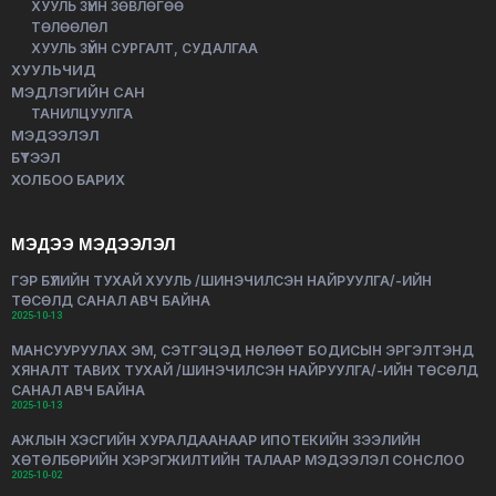
ХУУЛЬ ЗҮЙН ЗӨВЛӨГӨӨ
ТӨЛӨӨЛӨЛ
ХУУЛЬ ЗҮЙН СУРГАЛТ, СУДАЛГАА
ХУУЛЬЧИД
МЭДЛЭГИЙН САН
ТАНИЛЦУУЛГА
МЭДЭЭЛЭЛ
БҮТЭЭЛ
ХОЛБОО БАРИХ
МЭДЭЭ МЭДЭЭЛЭЛ
ГЭР БҮЛИЙН ТУХАЙ ХУУЛЬ /ШИНЭЧИЛСЭН НАЙРУУЛГА/-ИЙН
ТӨСӨЛД САНАЛ АВЧ БАЙНА
2025-10-13
МАНСУУРУУЛАХ ЭМ, СЭТГЭЦЭД НӨЛӨӨТ БОДИСЫН ЭРГЭЛТЭНД
ХЯНАЛТ ТАВИХ ТУХАЙ /ШИНЭЧИЛСЭН НАЙРУУЛГА/-ИЙН ТӨСӨЛД
САНАЛ АВЧ БАЙНА
2025-10-13
АЖЛЫН ХЭСГИЙН ХУРАЛДААНААР ИПОТЕКИЙН ЗЭЭЛИЙН
ХӨТӨЛБӨРИЙН ХЭРЭГЖИЛТИЙН ТАЛААР МЭДЭЭЛЭЛ СОНСЛОО
2025-10-02