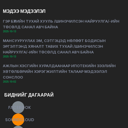
МЭДЭЭ МЭДЭЭЛЭЛ
ГЭР БҮЛИЙН ТУХАЙ ХУУЛЬ /ШИНЭЧИЛСЭН НАЙРУУЛГА/-ИЙН
ТӨСӨЛД САНАЛ АВЧ БАЙНА
2025-10-13
МАНСУУРУУЛАХ ЭМ, СЭТГЭЦЭД НӨЛӨӨТ БОДИСЫН
ЭРГЭЛТЭНД ХЯНАЛТ ТАВИХ ТУХАЙ /ШИНЭЧИЛСЭН
НАЙРУУЛГА/-ИЙН ТӨСӨЛД САНАЛ АВЧ БАЙНА
2025-10-13
АЖЛЫН ХЭСГИЙН ХУРАЛДААНААР ИПОТЕКИЙН ЗЭЭЛИЙН
ХӨТӨЛБӨРИЙН ХЭРЭГЖИЛТИЙН ТАЛААР МЭДЭЭЛЭЛ
СОНСЛОО
2025-10-02
БИДНИЙГ ДАГААРАЙ
FACEBOOK
SOUNDCLOUD