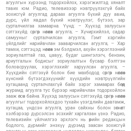
агуулгын хүрээнд тодорхойлох, хэрэгжилтэд хяналт
тавих юм. Радио, телевизээр нэвтрүүлэхгүй байх
зохисгүй агуулгад дараах агуулга бүхий дуу авиа,
дүрс, үйл явдал бүхий нэвтрүүлэг, бүтээл, зар
сурталчилгаа хамаарна. Үүнд: – Хүүхэд залуусын
сэтгэхүйд сөргөөр нөлөөлөх агуулга; – Хүчирхийлэл, садар
самууныг сурталчилсан агуулга; Гэмт хэргийн
үйлдлийг нарийвчлан зааварчилсан агуулга; – Хар
тамхи, сэтгэцэд нөлөөлөх эм бэлдмэл, ахуйн хэрэглээний
зориулалттай газ, цавуу, будаг шингэлэгч, бензин,
ариутгалын бодисыг зориулалтын бусаар бэлтгэн
боловсруулах, хэрэглэхийг харуулсан агуулга; –
Хүүхдийн сэтгэхүй болон бие махбодод сөргөөр нөлөөлөх
хүнсний бүтээгдэхүүнийг хүүхдийн нэвтрүүлгийн
хугацаанд сурталчлахгүй байх зэрэг хамаарах бөгөөд
журамд агуулга тус бүрээр нарийвчлан тодорхойлон
зааж өгсөн байна. Хүүхэд залуусын сэтгэхүйд сөргөөр нөлөөлөх
агуулгыг тодорхойлохдоо тухайн үзэгдлийн давтамж,
хугацаа, үндсэн агуулга, уран сайхны болон зөгнөлт
хэлбэрээр дүрсэлсэн эсэхийг харгалзан үзнэ. Радио,
телевизийн үйлчилгээ эрхлэгч нь өөрийн редакцын
бодлого, дүрмийг энэхүү дүрэмд заасан зохисгүй