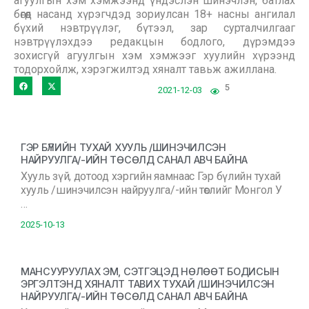
агуулгын хэм хэмжээнд үндэслэн шинэчлэн, батлах
бөгөөд насанд хүрэгчдэд зориулсан 18+ насны ангилал
бүхий нэвтрүүлэг, бүтээл, зар сурталчилгааг
нэвтрүүлэхдээ редакцын бодлого, дүрэмдээ
зохисгүй агуулгын хэм хэмжээг хуулийн хүрээнд
тодорхойлж, хэрэгжилтэд хяналт тавьж ажиллана.
5
2021-12-03
ГЭР БҮЛИЙН ТУХАЙ ХУУЛЬ /ШИНЭЧИЛСЭН
НАЙРУУЛГА/-ИЙН ТӨСӨЛД САНАЛ АВЧ БАЙНА
Хууль зүй, дотоод хэргийн яамнаас Гэр бүлийн тухай
хууль /шинэчилсэн найруулга/-ийн төслийг Монгол У
…
2025-10-13
МАНСУУРУУЛАХ ЭМ, СЭТГЭЦЭД НӨЛӨӨТ БОДИСЫН
ЭРГЭЛТЭНД ХЯНАЛТ ТАВИХ ТУХАЙ /ШИНЭЧИЛСЭН
НАЙРУУЛГА/-ИЙН ТӨСӨЛД САНАЛ АВЧ БАЙНА