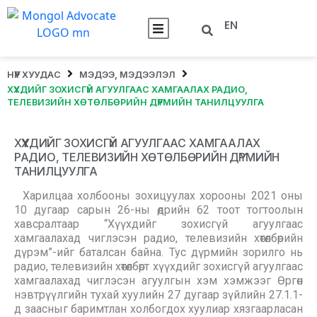
EN
НҮҮР ХУУДАС
МЭДЭЭ, МЭДЭЭЛЭЛ
ХҮҮХДИЙГ ЗОХИСГҮЙ АГУУЛГААС ХАМГААЛАХ РАДИО,
ТЕЛЕВИЗИЙН ХӨТӨЛБӨРИЙН ДҮРМИЙН ТАНИЛЦУУЛГА
ХҮҮХДИЙГ ЗОХИСГҮЙ АГУУЛГААС ХАМГААЛАХ
РАДИО, ТЕЛЕВИЗИЙН ХӨТӨЛБӨРИЙН ДҮРМИЙН
ТАНИЛЦУУЛГА
Харилцаа холбооны зохицуулах хорооны 2021 оны
10 дугаар сарын 26-ны өдрийн 62 тоот тогтоолын
хавсралтаар “Хүүхдийг зохисгүй агуулгаас
хамгаалахад чиглэсэн радио, телевизийн хөтөлбөрийн
дүрэм”-ийг баталсан байна. Тус дүрмийн зорилго нь
радио, телевизийн хөтөлбөрт хүүхдийг зохисгүй агуулгаас
хамгаалахад чиглэсэн агуулгын хэм хэмжээг Өргөн
нэвтрүүлгийн тухай хуулийн 27 дугаар зүйлийн 27.1.1-
д заасныг баримтлан холбогдох хуулиар хязгаарласан