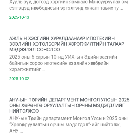
Хууль зүй, дотоод хэргийн яамнаас Мансууруулах эм,
сэтгэцэд нөлөөт бодисын эргэлтэнд хяналт тавих ту …
2025-10-13
АЖЛЫН ХЭСГИЙН ХУРАЛДААНААР ИПОТЕКИЙН
ЗЭЭЛИЙН ХӨТӨЛБӨРИЙН ХЭРЭГЖИЛТИЙН ТАЛААР
МЭДЭЭЛЭЛ СОНСЛОО
2025 оны 6 сарын 10-нд УИХ-ын Эдийн засгийн
байнгын хороо ипотекийн зээлийн хөтөлбөрийн
хэрэгжилтийг …
2025-10-02
АНУ-ЫН ТӨРИЙН ДЕПАРТМЕНТ МОНГОЛ УЛСЫН 2025
ОНЫ ХӨРӨНГӨ ОРУУЛАЛТЫН ОРЧНЫ МЭДЭГДЛИЙГ
НИЙТЭЛЖЭЭ
АНУ-ын Төрийн департамент Монгол Улсын 2025 оны
“Хөрөнгө оруулалтын орчны мэдэгдэл”-ийг нийтэлж,
АНУ …