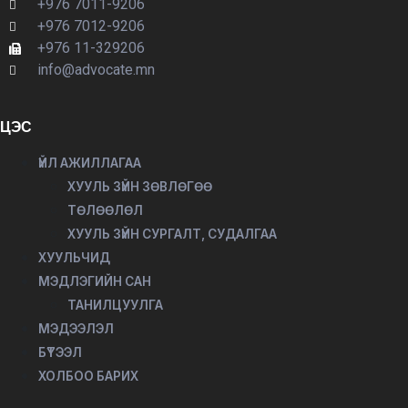
+976 7011-9206
+976 7012-9206
+976 11-329206
info@advocate.mn
ЦЭС
ҮЙЛ АЖИЛЛАГАА
ХУУЛЬ ЗҮЙН ЗӨВЛӨГӨӨ
ТӨЛӨӨЛӨЛ
ХУУЛЬ ЗҮЙН СУРГАЛТ, СУДАЛГАА
ХУУЛЬЧИД
МЭДЛЭГИЙН САН
ТАНИЛЦУУЛГА
МЭДЭЭЛЭЛ
БҮТЭЭЛ
ХОЛБОО БАРИХ