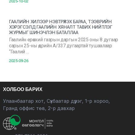
2025-10-02
ГААЛИЙН ХИЛЭЭР НЭВТРҮҮЛЭХ БАРАА, ТЭЭВРИЙН
ХЭРЭГСЭЛД ГААЛИЙН ХЯНАЛТ ТАВИХ НИЙТЛЭГ
ЖУРМЫГ ШИНЭЧЛЭН БАТАЛЛАА
Гаалийн ерөнхий газрын даргын 2025 оны 8 дугаар
сарын 25-ны өдрийн А/337 дугаартай тушаалаар
“Гаалий …
2025-09-26
ХОЛБОО БАРИХ
Улаанбаатар хот, Сүхбаатар дүүрэг, 1-р хороо,
Гранд оффис төв, 2-р давхар