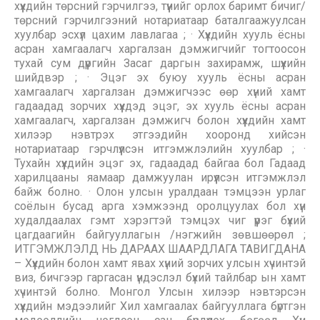
хүүхдийн төрсний гэрчилгээ, түүнийг орлох баримт бичиг/
төрсний гэрчилгээний нотариатаар баталгаажуулсан
хуулбар эсхүл цахим лавлагаа ; · Хүүхдийн хууль ёсны
асран хамгаалагч харгалзан дэмжигчийг тогтоосон
тухай сум дүүргийн Засаг даргын захирамж, шүүхийн
шийдвэр ; · Эцэг эх буюу хууль ёсны асран
хамгаалагч харгалзан дэмжигчээс өөр хүний хамт
гадаадад зорчих хүүхдэд эцэг, эх хууль ёсны асран
хамгаалагч, харгалзан дэмжигч болон хүүхдийн хамт
хилээр нэвтрэх этгээдийн хооронд хийсэн
нотариатаар гэрчлүүлсэн итгэмжлэлийн хуулбар ; ·
Тухайн хүүхдийн эцэг эх, гадаадад байгаа бол Гадаад
харилцааны яамаар дамжуулан ирүүлсэн итгэмжлэл
байж болно. · Олон улсын уралдаан тэмцээн урлаг
соёлын бусад арга хэмжээнд оролцуулах бол хүн
худалдаалах гэмт хэрэгтэй тэмцэх чиг үүрэг бүхий
цагдаагийн байгууллагын /нэгжийн зөвшөөрөл ;
ИТГЭМЖЛЭЛД НЬ ДАРААХ ШААРДЛАГА ТАВИГДАНА
– Хүүхдийн болон хамт явах хүний зорчих улсын хүчинтэй
виз, бичгээр гаргасан үндэслэл бүхий тайлбар ын хамт
хүчинтэй болно. Монгол Улсын хилээр нэвтэрсэн
хүүхдийн мэдээлийг Хил хамгаалах байгууллага бүртгэн