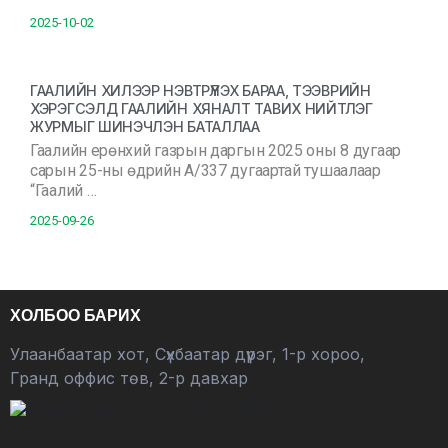
2025-10-02
ГААЛИЙН ХИЛЭЭР НЭВТРҮҮЛЭХ БАРАА, ТЭЭВРИЙН
ХЭРЭГСЭЛД ГААЛИЙН ХЯНАЛТ ТАВИХ НИЙТЛЭГ
ЖУРМЫГ ШИНЭЧЛЭН БАТАЛЛАА
Гаалийн ерөнхий газрын даргын 2025 оны 8 дугаар
сарын 25-ны өдрийн А/337 дугаартай тушаалаар
“Гаалий …
2025-09-26
ХОЛБОО БАРИХ
Улаанбаатар хот, Сүхбаатар дүүрэг, 1-р хороо,
Гранд оффис төв, 2-р давхар