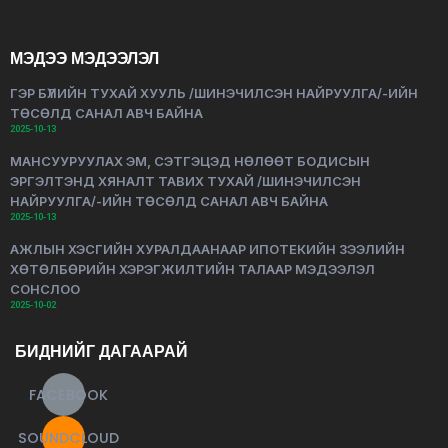
МЭДЭЭ МЭДЭЭЛЭЛ
ГЭР БҮЛИЙН ТУХАЙ ХУУЛЬ /ШИНЭЧИЛСЭН НАЙРУУЛГА/-ИЙН
ТӨСӨЛД САНАЛ АВЧ БАЙНА
2025-10-13
МАНСУУРУУЛАХ ЭМ, СЭТГЭЦЭД НӨЛӨӨТ БОДИСЫН
ЭРГЭЛТЭНД ХЯНАЛТ ТАВИХ ТУХАЙ /ШИНЭЧИЛСЭН
НАЙРУУЛГА/-ИЙН ТӨСӨЛД САНАЛ АВЧ БАЙНА
2025-10-13
АЖЛЫН ХЭСГИЙН ХУРАЛДААНААР ИПОТЕКИЙН ЗЭЭЛИЙН
ХӨТӨЛБӨРИЙН ХЭРЭГЖИЛТИЙН ТАЛААР МЭДЭЭЛЭЛ
СОНСЛОО
2025-10-02
БИДНИЙГ ДАГААРАЙ
FACEBOOK
SOUNDCLOUD