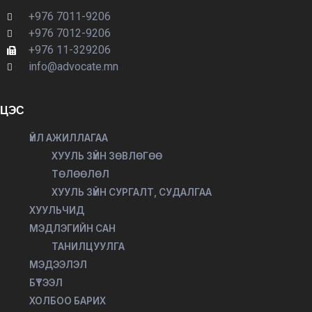
+976 7011-9206
+976 7012-9206
+976 11-329206
info@advocate.mn
ЦЭС
ҮЙЛ АЖИЛЛАГАА
ХУУЛЬ ЗҮЙН ЗӨВЛӨГӨӨ
ТӨЛӨӨЛӨЛ
ХУУЛЬ ЗҮЙН СУРГАЛТ, СУДАЛГАА
ХУУЛЬЧИД
МЭДЛЭГИЙН САН
ТАНИЛЦУУЛГА
МЭДЭЭЛЭЛ
БҮТЭЭЛ
ХОЛБОО БАРИХ