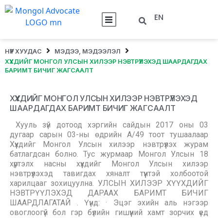
EN
НҮҮР ХУУДАС
МЭДЭЭ, МЭДЭЭЛЭЛ
ХҮҮХДИЙГ МОНГОЛ УЛСЫН ХИЛЭЭР НЭВТРҮҮЛЭХЭД ШААРДАГДАХ
БАРИМТ БИЧИГ ЖАГСААЛТ
ХҮҮХДИЙГ МОНГОЛ УЛСЫН ХИЛЭЭР НЭВТРҮҮЛЭХЭД
ШААРДАГДАХ БАРИМТ БИЧИГ ЖАГСААЛТ
Хууль зүй дотоод хэргийн сайдын 2017 оны 03
дугаар сарын 03-ны өдрийн А/49 тоот тушаалаар
Хүүхдийг Монгол Улсын хилээр нэвтрүүлэх журам
батлагдсан болно. Тус журмаар Монгол Улсын 18
хүртэлх насны хүүхдийг Монгол Улсын хилээр
нэвтрүүлэхэд тавигдах хяналт түүнтэй холбоотой
харилцааг зохицуулна. УЛСЫН ХИЛЭЭР ХҮҮХДИЙГ
НЭВТРҮҮЛЭХЭД ДАРААХ БАРИМТ БИЧИГ
ШААРДЛАГАТАЙ . Үүнд: · Эцэг эхийн аль нэгээр
овоглоогүй бол гэр бүлийн гишүүний хамт зорчих үед