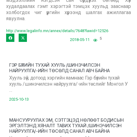
мэдээллийн нэгдсэн сан бүрдүүлэх бөгөөд Хүн
худалдаалах гэмт хэрэгтэй тэмцэх хуульд зааснаар
холбогдох чиг үүргийн хүрээнд шалгах ажиллагаа
явуулна.
http://www.legalinfo.mn/annex/details/7648?lawid=12526
5
2018-05-11
ГЭР БҮЛИЙН ТУХАЙ ХУУЛЬ /ШИНЭЧИЛСЭН
НАЙРУУЛГА/-ИЙН ТӨСӨЛД САНАЛ АВЧ БАЙНА
Хууль зүй, дотоод хэргийн яамнаас Гэр бүлийн тухай
хууль /шинэчилсэн найруулга/-ийн төслийг Монгол У
…
2025-10-13
МАНСУУРУУЛАХ ЭМ, СЭТГЭЦЭД НӨЛӨӨТ БОДИСЫН
ЭРГЭЛТЭНД ХЯНАЛТ ТАВИХ ТУХАЙ /ШИНЭЧИЛСЭН
НАЙРУУЛГА/-ИЙН ТӨСӨЛД САНАЛ АВЧ БАЙНА