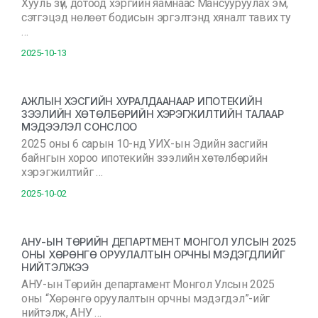
Хууль зүй, дотоод хэргийн яамнаас Мансууруулах эм,
сэтгэцэд нөлөөт бодисын эргэлтэнд хяналт тавих ту
…
2025-10-13
АЖЛЫН ХЭСГИЙН ХУРАЛДААНААР ИПОТЕКИЙН
ЗЭЭЛИЙН ХӨТӨЛБӨРИЙН ХЭРЭГЖИЛТИЙН ТАЛААР
МЭДЭЭЛЭЛ СОНСЛОО
2025 оны 6 сарын 10-нд УИХ-ын Эдийн засгийн
байнгын хороо ипотекийн зээлийн хөтөлбөрийн
хэрэгжилтийг …
2025-10-02
АНУ-ЫН ТӨРИЙН ДЕПАРТМЕНТ МОНГОЛ УЛСЫН 2025
ОНЫ ХӨРӨНГӨ ОРУУЛАЛТЫН ОРЧНЫ МЭДЭГДЛИЙГ
НИЙТЭЛЖЭЭ
АНУ-ын Төрийн департамент Монгол Улсын 2025
оны “Хөрөнгө оруулалтын орчны мэдэгдэл”-ийг
нийтэлж, АНУ …